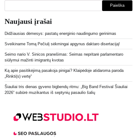
Paieška
Naujausi įrašai
Didžiausias dėmesys: pastatų energinio naudingumo gerinimas
Sveikiname Tomą Pečiulį sėkmingai apgynus daktaro disertaciją!
Seimo nario V. Sinicos pranešimas: Seimas nepritarė parlamentaro
siūlymui mažinti imigrantų kvotas
Ką apie pasitikėjimą pasakoja pinigai? Klaipėdoje atidaroma paroda
„Rinkti(s) vertę“
Šiauliai tris dienas gyveno bigbendų ritmu: „Big Band Festival Šiauliai
2026“ subūrė muzikantus iš septynių pasaulio šalių