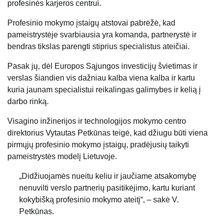
profesinės karjeros centrui.
Profesinio mokymo įstaigų atstovai pabrėžė, kad
pameistrystėje svarbiausia yra komanda, partnerystė ir
bendras tikslas parengti stiprius specialistus ateičiai.
Pasak jų, dėl Europos Sąjungos investicijų švietimas ir
verslas šiandien vis dažniau kalba viena kalba ir kartu
kuria jaunam specialistui reikalingas galimybes ir kelią į
darbo rinką.
Visagino inžinerijos ir technologijos mokymo centro
direktorius Vytautas Petkūnas teigė, kad džiugu būti viena
pirmųjų profesinio mokymo įstaigų, pradėjusių taikyti
pameistrystės modelį Lietuvoje.
„Didžiuojamės nueitu keliu ir jaučiame atsakomybę
nenuvilti verslo partnerių pasitikėjimo, kartu kuriant
kokybišką profesinio mokymo ateitį“, – sakė V.
Petkūnas.