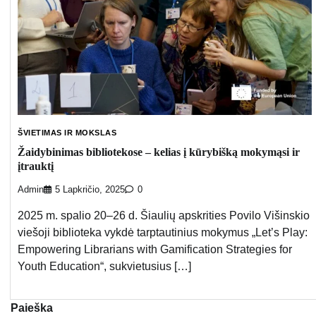
ŠVIETIMAS IR MOKSLAS
Žaidybinimas bibliotekose – kelias į kūrybišką mokymąsi ir
įtrauktį
Admin
5 Lapkričio, 2025
0
2025 m. spalio 20–26 d. Šiaulių apskrities Povilo Višinskio
viešoji biblioteka vykdė tarptautinius mokymus „Let’s Play:
Empowering Librarians with Gamification Strategies for
Youth Education“, sukvietusius […]
Paieška