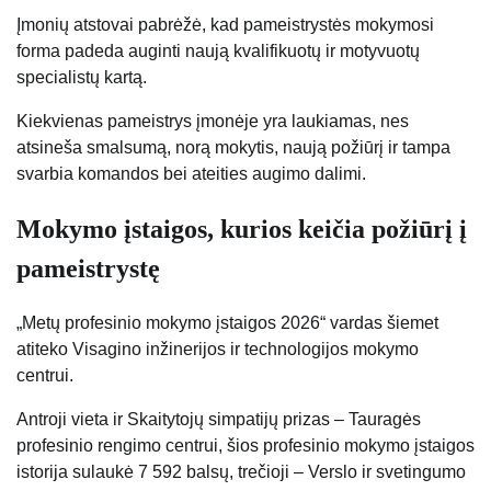
Įmonių atstovai pabrėžė, kad pameistrystės mokymosi
forma padeda auginti naują kvalifikuotų ir motyvuotų
specialistų kartą.
Kiekvienas pameistrys įmonėje yra laukiamas, nes
atsineša smalsumą, norą mokytis, naują požiūrį ir tampa
svarbia komandos bei ateities augimo dalimi.
Mokymo įstaigos, kurios keičia požiūrį į
pameistrystę
„Metų profesinio mokymo įstaigos 2026“ vardas šiemet
atiteko Visagino inžinerijos ir technologijos mokymo
centrui.
Antroji vieta ir Skaitytojų simpatijų prizas – Tauragės
profesinio rengimo centrui, šios profesinio mokymo įstaigos
istorija sulaukė 7 592 balsų, trečioji – Verslo ir svetingumo