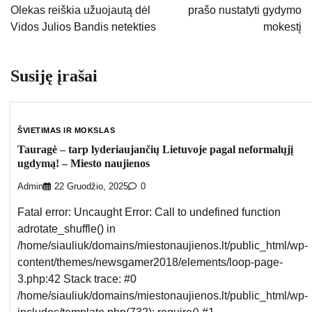
Olekas reiškia užuojautą dėl
prašo nustatyti gydymo
įrašų
Vidos Julios Bandis netekties
mokestį
Susiję įrašai
ŠVIETIMAS IR MOKSLAS
Tauragė – tarp lyderiaujančių Lietuvoje pagal neformalųjį
ugdymą! – Miesto naujienos
Admin
22 Gruodžio, 2025
0
Fatal error: Uncaught Error: Call to undefined function
adrotate_shuffle() in
/home/siauliuk/domains/miestonaujienos.lt/public_html/wp-
content/themes/newsgamer2018/elements/loop-page-
3.php:42 Stack trace: #0
/home/siauliuk/domains/miestonaujienos.lt/public_html/wp-