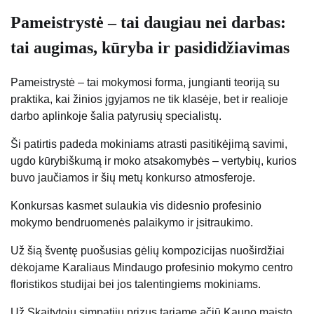
Pameistrystė – tai daugiau nei darbas:
tai augimas, kūryba ir pasididžiavimas
Pameistrystė – tai mokymosi forma, jungianti teoriją su
praktika, kai žinios įgyjamos ne tik klasėje, bet ir realioje
darbo aplinkoje šalia patyrusių specialistų.
Ši patirtis padeda mokiniams atrasti pasitikėjimą savimi,
ugdo kūrybiškumą ir moko atsakomybės – vertybių, kurios
buvo jaučiamos ir šių metų konkurso atmosferoje.
Konkursas kasmet sulaukia vis didesnio profesinio
mokymo bendruomenės palaikymo ir įsitraukimo.
Už šią šventę puošusias gėlių kompozicijas nuoširdžiai
dėkojame Karaliaus Mindaugo profesinio mokymo centro
floristikos studijai bei jos talentingiems mokiniams.
Už Skaitytojų simpatijų prizus tariame ačiū Kauno maisto