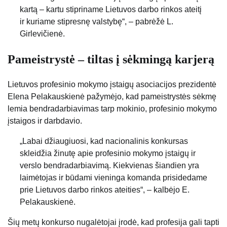
kartą – kartu stipriname Lietuvos darbo rinkos ateitį
ir kuriame stipresnę valstybę“, – pabrėžė L.
Girlevičienė.
Pameistrystė – tiltas į sėkmingą karjerą
Lietuvos profesinio mokymo įstaigų asociacijos prezidentė
Elena Pelakauskienė pažymėjo, kad pameistrystės sėkmę
lemia bendradarbiavimas tarp mokinio, profesinio mokymo
įstaigos ir darbdavio.
„Labai džiaugiuosi, kad nacionalinis konkursas
skleidžia žinutę apie profesinio mokymo įstaigų ir
verslo bendradarbiavimą. Kiekvienas šiandien yra
laimėtojas ir būdami vieninga komanda prisidedame
prie Lietuvos darbo rinkos ateities“, – kalbėjo E.
Pelakauskienė.
Šių metų konkurso nugalėtojai įrodė, kad profesija gali tapti