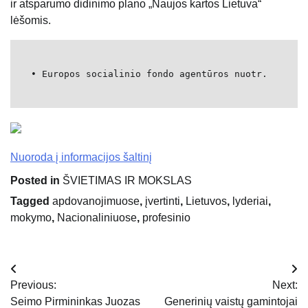
ir atsparumo didinimo plano „Naujos kartos Lietuva“
lėšomis.
• Europos socialinio fondo agentūros nuotr.
Nuoroda į informacijos šaltinį
Posted in
ŠVIETIMAS IR MOKSLAS
Tagged
apdovanojimuose
,
įvertinti
,
Lietuvos
,
lyderiai
,
mokymo
,
Nacionaliniuose
,
profesinio
Navigacija
Previous:
Next:
tarp
Seimo Pirmininkas Juozas
Generinių vaistų gamintojai