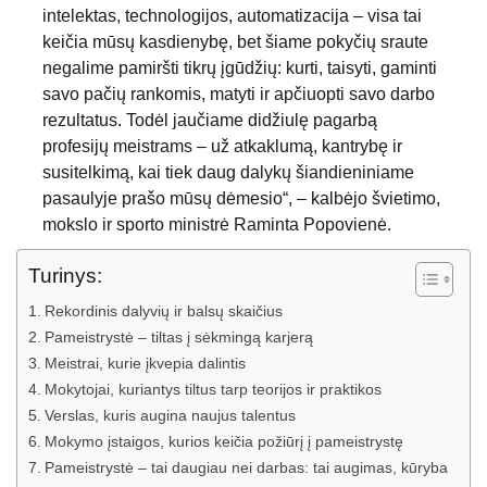
intelektas, technologijos, automatizacija – visa tai
keičia mūsų kasdienybę, bet šiame pokyčių sraute
negalime pamiršti tikrų įgūdžių: kurti, taisyti, gaminti
savo pačių rankomis, matyti ir apčiuopti savo darbo
rezultatus. Todėl jaučiame didžiulę pagarbą
profesijų meistrams – už atkaklumą, kantrybę ir
susitelkimą, kai tiek daug dalykų šiandieniniame
pasaulyje prašo mūsų dėmesio“, – kalbėjo švietimo,
mokslo ir sporto ministrė Raminta Popovienė.
Turinys:
Rekordinis dalyvių ir balsų skaičius
Pameistrystė – tiltas į sėkmingą karjerą
Meistrai, kurie įkvepia dalintis
Mokytojai, kuriantys tiltus tarp teorijos ir praktikos
Verslas, kuris augina naujus talentus
Mokymo įstaigos, kurios keičia požiūrį į pameistrystę
Pameistrystė – tai daugiau nei darbas: tai augimas, kūryba