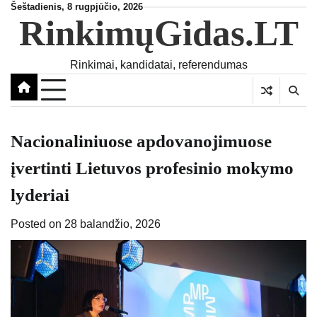
Skip
Šeštadienis, 8 rugpjūčio, 2026
RinkimųGidas.LT
to
content
Rinkimai, kandidatai, referendumas
Nacionaliniuose apdovanojimuose
įvertinti Lietuvos profesinio mokymo
lyderiai
Posted on
28 balandžio, 2026