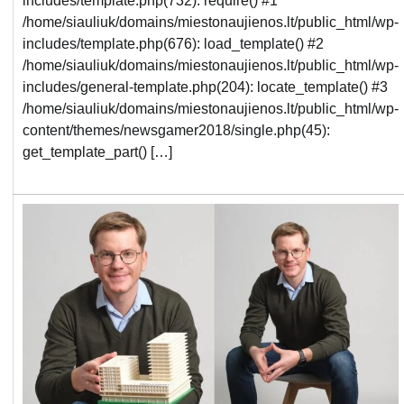
includes/template.php(732): require() #1
/home/siauliuk/domains/miestonaujienos.lt/public_html/wp-
includes/template.php(676): load_template() #2
/home/siauliuk/domains/miestonaujienos.lt/public_html/wp-
includes/general-template.php(204): locate_template() #3
/home/siauliuk/domains/miestonaujienos.lt/public_html/wp-
content/themes/newsgamer2018/single.php(45):
get_template_part() […]