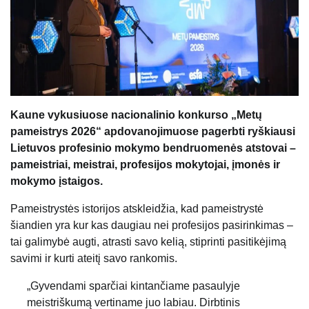
Kaune vykusiuose nacionalinio konkurso „Metų
pameistrys 2026“ apdovanojimuose pagerbti ryškiausi
Lietuvos profesinio mokymo bendruomenės atstovai –
pameistriai, meistrai, profesijos mokytojai, įmonės ir
mokymo įstaigos.
Pameistrystės istorijos atskleidžia, kad pameistrystė
šiandien yra kur kas daugiau nei profesijos pasirinkimas –
tai galimybė augti, atrasti savo kelią, stiprinti pasitikėjimą
savimi ir kurti ateitį savo rankomis.
„Gyvendami sparčiai kintančiame pasaulyje
meistriškumą vertiname juo labiau. Dirbtinis