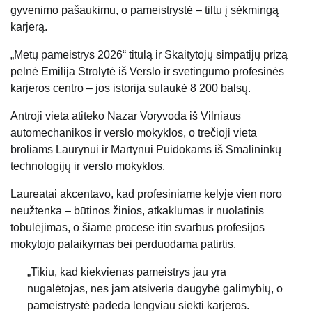
gyvenimo pašaukimu, o pameistrystė – tiltu į sėkmingą
karjerą.
„Metų pameistrys 2026“ titulą ir Skaitytojų simpatijų prizą
pelnė Emilija Strolytė iš Verslo ir svetingumo profesinės
karjeros centro – jos istorija sulaukė 8 200 balsų.
Antroji vieta atiteko Nazar Voryvoda iš Vilniaus
automechanikos ir verslo mokyklos, o trečioji vieta
broliams Laurynui ir Martynui Puidokams iš Smalininkų
technologijų ir verslo mokyklos.
Laureatai akcentavo, kad profesiniame kelyje vien noro
neužtenka – būtinos žinios, atkaklumas ir nuolatinis
tobulėjimas, o šiame procese itin svarbus profesijos
mokytojo palaikymas bei perduodama patirtis.
„Tikiu, kad kiekvienas pameistrys jau yra
nugalėtojas, nes jam atsiveria daugybė galimybių, o
pameistrystė padeda lengviau siekti karjeros.