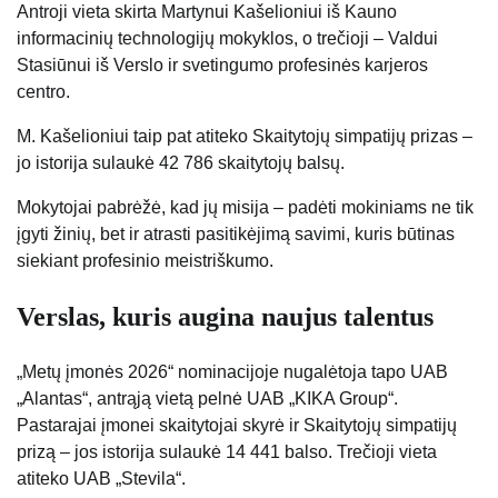
Antroji vieta skirta Martynui Kašelioniui iš Kauno
informacinių technologijų mokyklos, o trečioji – Valdui
Stasiūnui iš Verslo ir svetingumo profesinės karjeros
centro.
M. Kašelioniui taip pat atiteko Skaitytojų simpatijų prizas –
jo istorija sulaukė 42 786 skaitytojų balsų.
Mokytojai pabrėžė, kad jų misija – padėti mokiniams ne tik
įgyti žinių, bet ir atrasti pasitikėjimą savimi, kuris būtinas
siekiant profesinio meistriškumo.
Verslas, kuris augina naujus talentus
„Metų įmonės 2026“ nominacijoje nugalėtoja tapo UAB
„Alantas“, antrąją vietą pelnė UAB „KIKA Group“.
Pastarajai įmonei skaitytojai skyrė ir Skaitytojų simpatijų
prizą – jos istorija sulaukė 14 441 balso. Trečioji vieta
atiteko UAB „Stevila“.