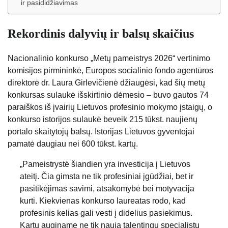
ir pasididžiavimas
Rekordinis dalyvių ir balsų skaičius
Nacionalinio konkurso „Metų pameistrys 2026“ vertinimo
komisijos pirmininkė, Europos socialinio fondo agentūros
direktorė dr. Laura Girlevičienė džiaugėsi, kad šių metų
konkursas sulaukė išskirtinio dėmesio – buvo gautos 74
paraiškos iš įvairių Lietuvos profesinio mokymo įstaigų, o
konkurso istorijos sulaukė beveik 215 tūkst. naujienų
portalo skaitytojų balsų. Istorijas Lietuvos gyventojai
pamatė daugiau nei 600 tūkst. kartų.
„Pameistrystė šiandien yra investicija į Lietuvos
ateitį. Čia gimsta ne tik profesiniai įgūdžiai, bet ir
pasitikėjimas savimi, atsakomybė bei motyvacija
kurti. Kiekvienas konkurso laureatas rodo, kad
profesinis kelias gali vesti į didelius pasiekimus.
Kartu auginame ne tik naują talentingų specialistų