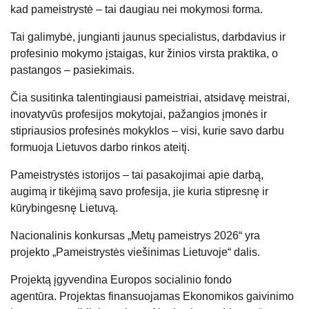
kad pameistrystė – tai daugiau nei mokymosi forma.
Tai galimybė, jungianti jaunus specialistus, darbdavius ir
profesinio mokymo įstaigas, kur žinios virsta praktika, o
pastangos – pasiekimais.
Čia susitinka talentingiausi pameistriai, atsidavę meistrai,
inovatyvūs profesijos mokytojai, pažangios įmonės ir
stipriausios profesinės mokyklos – visi, kurie savo darbu
formuoja Lietuvos darbo rinkos ateitį.
Pameistrystės istorijos – tai pasakojimai apie darbą,
augimą ir tikėjimą savo profesija, jie kuria stipresnę ir
kūrybingesnę Lietuvą.
Nacionalinis konkursas „Metų pameistrys 2026“ yra
projekto „Pameistrystės viešinimas Lietuvoje“ dalis.
Projektą įgyvendina Europos socialinio fondo
agentūra. Projektas finansuojamas Ekonomikos gaivinimo