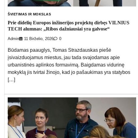
ŠVIETIMAS IR MOKSLAS
Prie didelių Europos inžinerijos projektų dirbęs VILNIUS
TECH alumnas: „Ribos dažniausiai yra galvose“
Admin
11 Birželio, 2026
0
Būdamas paauglys, Tomas Strazdauskas piešė
įsivaizduojamus miestus, jau tada svajodamas apie
urbanistinės aplinkos formavimą. Baigdamas vidurinę
mokyklą jis tvirtai žinojo, kad jo pašaukimas yra statybos
[…]