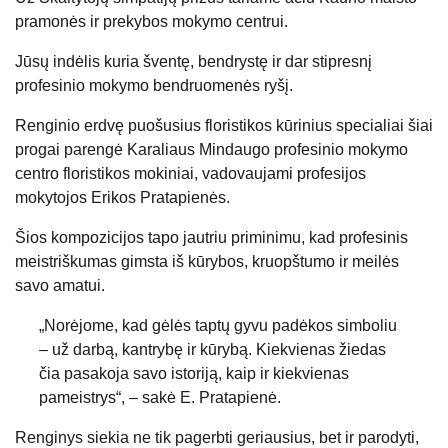
pramonės ir prekybos mokymo centrui.
Jūsų indėlis kuria šventę, bendrystę ir dar stipresnį
profesinio mokymo bendruomenės ryšį.
Renginio erdvę puošusius floristikos kūrinius specialiai šiai
progai parengė Karaliaus Mindaugo profesinio mokymo
centro floristikos mokiniai, vadovaujami profesijos
mokytojos Erikos Pratapienės.
Šios kompozicijos tapo jautriu priminimu, kad profesinis
meistriškumas gimsta iš kūrybos, kruopštumo ir meilės
savo amatui.
„Norėjome, kad gėlės taptų gyvu padėkos simboliu
– už darbą, kantrybę ir kūrybą. Kiekvienas žiedas
čia pasakoja savo istoriją, kaip ir kiekvienas
pameistrys“, – sakė E. Pratapienė.
Renginys siekia ne tik pagerbti geriausius, bet ir parodyti,