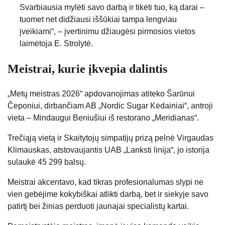
Svarbiausia mylėti savo darbą ir tikėti tuo, ką darai –
tuomet net didžiausi iššūkiai tampa lengviau
įveikiami“, – įvertinimu džiaugėsi pirmosios vietos
laimėtoja E. Strolytė.
Meistrai, kurie įkvepia dalintis
„Metų meistras 2026“ apdovanojimas atiteko Šarūnui
Čeponiui, dirbančiam AB „Nordic Sugar Kėdainiai“, antroji
vieta – Mindaugui Beniušiui iš restorano „Meridianas“.
Trečiąją vietą ir Skaitytojų simpatijų prizą pelnė Virgaudas
Klimauskas, atstovaujantis UAB „Lanksti linija“, jo istorija
sulaukė 45 299 balsų.
Meistrai akcentavo, kad tikras profesionalumas slypi ne
vien gebėjime kokybiškai atlikti darbą, bet ir siekyje savo
patirtį bei žinias perduoti jaunajai specialistų kartai.