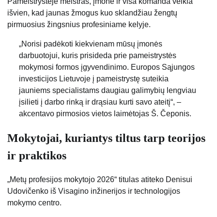
Pameistrystėje meistras, įmonė ir visa komanda veikia
išvien, kad jaunas žmogus kuo sklandžiau žengtų
pirmuosius žingsnius profesiniame kelyje.
„Norisi padėkoti kiekvienam mūsų įmonės
darbuotojui, kuris prisideda prie pameistrystės
mokymosi formos įgyvendinimo. Europos Sąjungos
investicijos Lietuvoje į pameistrystę suteikia
jauniems specialistams daugiau galimybių lengviau
įsilieti į darbo rinką ir drąsiau kurti savo ateitį“, –
akcentavo pirmosios vietos laimėtojas Š. Čeponis.
Mokytojai, kuriantys tiltus tarp teorijos
ir praktikos
„Metų profesijos mokytojo 2026“ titulas atiteko Denisui
Udovičenko iš Visagino inžinerijos ir technologijos
mokymo centro.