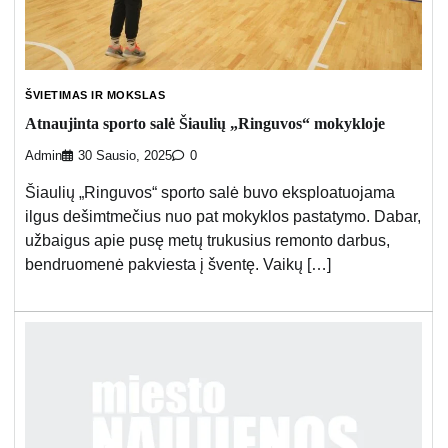
ŠVIETIMAS IR MOKSLAS
Atnaujinta sporto salė Šiaulių „Ringuvos“ mokykloje
Admin
30 Sausio, 2025
0
Šiaulių „Ringuvos“ sporto salė buvo eksploatuojama
ilgus dešimtmečius nuo pat mokyklos pastatymo. Dabar,
užbaigus apie pusę metų trukusius remonto darbus,
bendruomenė pakviesta į šventę. Vaikų […]