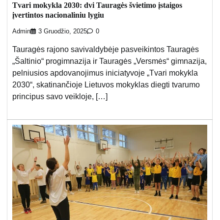
Tvari mokykla 2030: dvi Tauragės švietimo įstaigos
įvertintos nacionaliniu lygiu
Admin
3 Gruodžio, 2025
0
Tauragės rajono savivaldybėje pasveikintos Tauragės
„Šaltinio“ progimnazija ir Tauragės „Versmės“ gimnazija,
pelniusios apdovanojimus iniciatyvoje „Tvari mokykla
2030“, skatinančioje Lietuvos mokyklas diegti tvarumo
principus savo veikloje, […]