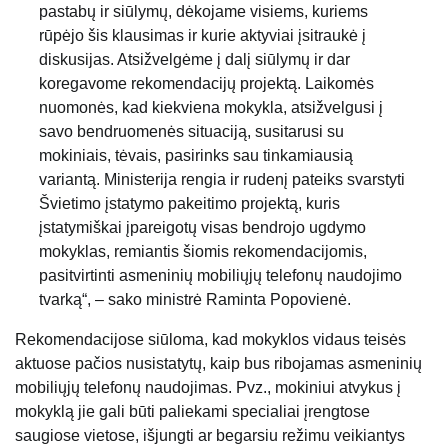
pastabų ir siūlymų, dėkojame visiems, kuriems
rūpėjo šis klausimas ir kurie aktyviai įsitraukė į
diskusijas. Atsižvelgėme į dalį siūlymų ir dar
koregavome rekomendacijų projektą. Laikomės
nuomonės, kad kiekviena mokykla, atsižvelgusi į
savo bendruomenės situaciją, susitarusi su
mokiniais, tėvais, pasirinks sau tinkamiausią
variantą. Ministerija rengia ir rudenį pateiks svarstyti
Švietimo įstatymo pakeitimo projektą, kuris
įstatymiškai įpareigotų visas bendrojo ugdymo
mokyklas, remiantis šiomis rekomendacijomis,
pasitvirtinti asmeninių mobiliųjų telefonų naudojimo
tvarką“, – sako ministrė Raminta Popovienė.
Rekomendacijose siūloma, kad mokyklos vidaus teisės
aktuose pačios nusistatytų, kaip bus ribojamas asmeninių
mobiliųjų telefonų naudojimas. Pvz., mokiniui atvykus į
mokyklą jie gali būti paliekami specialiai įrengtose
saugiose vietose, išjungti ar begarsiu režimu veikiantys