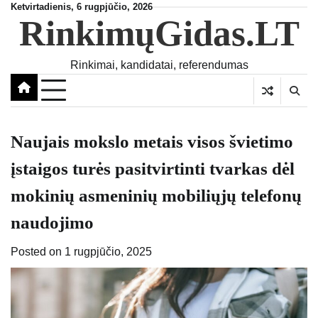
Skip
Ketvirtadienis, 6 rugpjūčio, 2026
RinkimųGidas.LT
to
content
Rinkimai, kandidatai, referendumas
Naujais mokslo metais visos švietimo
įstaigos turės pasitvirtinti tvarkas dėl
mokinių asmeninių mobiliųjų telefonų
naudojimo
Posted on
1 rugpjūčio, 2025