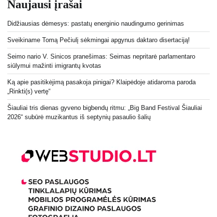
Naujausi įrašai
Didžiausias dėmesys: pastatų energinio naudingumo gerinimas
Sveikiname Tomą Pečiulį sėkmingai apgynus daktaro disertaciją!
Seimo nario V. Sinicos pranešimas: Seimas nepritarė parlamentaro
siūlymui mažinti imigrantų kvotas
Ką apie pasitikėjimą pasakoja pinigai? Klaipėdoje atidaroma paroda
„Rinkti(s) vertę“
Šiauliai tris dienas gyveno bigbendų ritmu: „Big Band Festival Šiauliai
2026“ subūrė muzikantus iš septynių pasaulio šalių