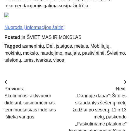
rekomendacijomis galima susipažinti čia.
Nuoroda į informacijos šaltinį
Posted in
ŠVIETIMAS IR MOKSLAS
Tagged
asmeninių
,
Dėl
,
įstaigos
,
metais
,
Mobiliųjų
,
mokinių
,
mokslo
,
naudojimo
,
naujais
,
pasitvirtinti
,
Švietimo
,
telefonų
,
turės
,
tvarkas
,
visos
Navigacija
Previous:
Next:
tarp
Skolinimosi aktyvumui
„Danguje dabar“: Širdies
didėjant, susidomėjimas
skaudantys šešerių metų
įrašų
terminuotaisiais indėliais
žodžiai po seserų, 11 ir 13
išlieka vangus
metų, paskendo
„Paskutiniame plaukime“
Ispanijos atostogose-Saulė-