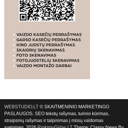
WEBSTUDIO.LT
© SKAITMENINIO MARKETINGO
PASLAUGOS. SEO tekstų rašymas, turinio kūrimas,
straipsnių rašymas ir talpinimas į mūsų valdomas
svetaines. 2026
RinkimųGidas.LT
Theme: Classy News By