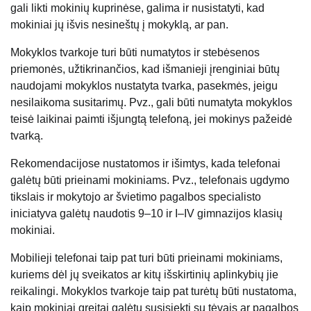
gali likti mokinių kuprinėse, galima ir nusistatyti, kad
mokiniai jų išvis nesineštų į mokyklą, ar pan.
Mokyklos tvarkoje turi būti numatytos ir stebėsenos
priemonės, užtikrinančios, kad išmanieji įrenginiai būtų
naudojami mokyklos nustatyta tvarka, pasekmės, jeigu
nesilaikoma susitarimų. Pvz., gali būti numatyta mokyklos
teisė laikinai paimti išjungtą telefoną, jei mokinys pažeidė
tvarką.
Rekomendacijose nustatomos ir išimtys, kada telefonai
galėtų būti prieinami mokiniams. Pvz., telefonais ugdymo
tikslais ir mokytojo ar švietimo pagalbos specialisto
iniciatyva galėtų naudotis 9–10 ir I–IV gimnazijos klasių
mokiniai.
Mobilieji telefonai taip pat turi būti prieinami mokiniams,
kuriems dėl jų sveikatos ar kitų išskirtinių aplinkybių jie
reikalingi. Mokyklos tvarkoje taip pat turėtų būti nustatoma,
kaip mokiniai greitai galėtų susisiekti su tėvais ar pagalbos