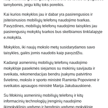
tarnybomis, jeigu kiltų toks poreikis.
Kai kurios mokyklos jau ir dabar yra pasirengusios ir
įsiteisinusios mobiliųjų telefonų naudojimo tvarkas.
Pavyzdines, mobiliųjų telefonų naudojimo taisykles jau
pasirengusių mokyklų tvarkos bus skelbiamos tinklalapyje
e.mokykla.
Mokyklos, iki naujų mokslo metų susidarydamos savo
taisykles, galės jomis naudotis kaip pavyzdžiu.
Kadangi asmeninių mobiliųjų telefonų naudojimo
mokykloje pasekmės siejamos su mokinių savijauta ir
sveikata, rekomendacijas bendru įsakymu patvirtino
švietimo, mokslo ir sporto ministrė Raminta Popovienė ir
sveikatos apsaugos ministrė Marija Jakubauskienė.
Su Mokinių asmeninių mobiliųjų telefonų ir kitų
informacinių technologijų įrenginių naudojimo
ikimokyklinio ugdymo ir bendrojo ugdymo mokykloje