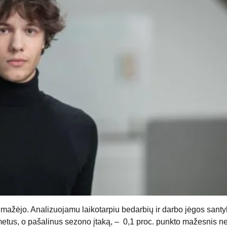
sumažėjo. Analizuojamu laikotarpiu bedarbių ir darbo jėgos santy
metus, o pašalinus sezono įtaką, – 0,1 proc. punkto mažesnis ne