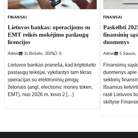
FINANSAI
FINANSAI
Lietuvos bankas: operacijoms su
Paskelbti 2025
EMT reikės mokėjimo paslaugų
finansinių sąs
licencijos
duomenys
Admin
11 Birželio, 2025
0
Admin
5 Sausio,
Lietuvos bankas praneša, kad kriptoturto
Finansinių sąskai
paslaugų teikėjai, vykdantys tam tikras
duomenys apie L
operacijas su elektroninių pinigų
sektorių finansin
žetonais (angl. electronic money token,
Išsamius ketvir
EMT), nuo 2026 m. kovo 2 […]
rasti Lietuvos b
skiltyse Finansi