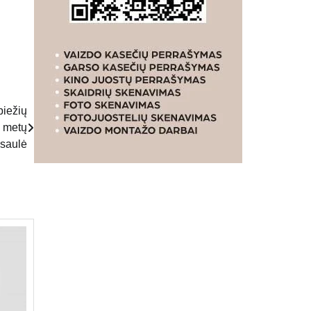
piežių
0 metų
-saulė