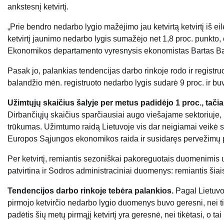
ankstesnį ketvirtį.
„Prie bendro nedarbo lygio mažėjimo jau ketvirtą ketvirtį iš ei
ketvirtį jaunimo nedarbo lygis sumažėjo net 1,8 proc. punkto, 
Ekonomikos departamento vyresnysis ekonomistas Bartas Bal
Pasak jo, palankias tendencijas darbo rinkoje rodo ir regist
balandžio mėn. registruoto nedarbo lygis sudarė 9 proc. ir bu
Užimtųjų skaičius šalyje per metus padidėjo 1 proc., tač
Dirbančiųjų skaičius sparčiausiai augo viešajame sektoriuje, 
trūkumas. Užimtumo raidą Lietuvoje vis dar neigiamai veikė s
Europos Sąjungos ekonomikos raida ir susidaręs pervežimų 
Per ketvirtį, remiantis sezoniškai pakoreguotais duomenimis 
patvirtina ir Sodros administraciniai duomenys: remiantis šia
Tendencijos darbo rinkoje tebėra palankios.
Pagal Lietuv
pirmojo ketvirčio nedarbo lygio duomenys buvo geresni, nei ti
padėtis šių metų pirmąjį ketvirtį yra geresnė, nei tikėtasi, o t