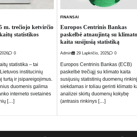
FINANSAI
 m. trečiojo ketvirčio
Europos Centrinis Bankas
kaitų statistikos
paskelbė atnaujintą su klimat
kaita susijusią statistiką
 2026
0
Admin
29 Lapkričio, 2025
0
tų statistika – tai
Europos Centrinis Bankas (ECB)
ietuvos institucinių
paskelbė trečiąjį su klimato kaita
į turtą ir įsipareigojimus.
susijusių statistinių duomenų rinkinį
tinius duomenis galima
siekdamas ir toliau gerinti klimato k
anko interneto svetainės
analizei skirtų duomenų kokybę
nių […]
(antrasis rinkinys […]