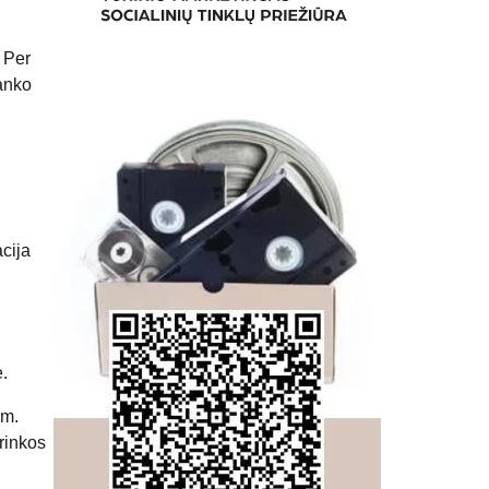
. Per
banko
cija
ė.
 m.
rinkos