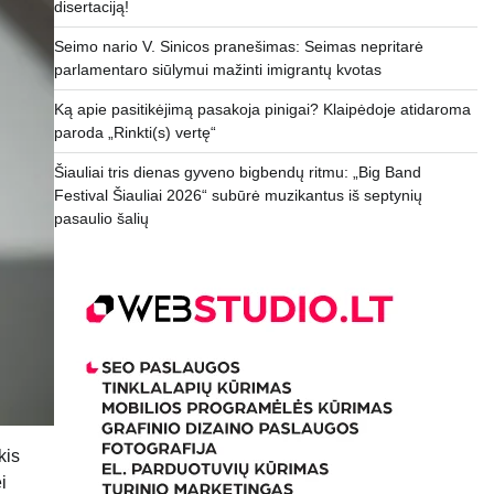
disertaciją!
Seimo nario V. Sinicos pranešimas: Seimas nepritarė
parlamentaro siūlymui mažinti imigrantų kvotas
Ką apie pasitikėjimą pasakoja pinigai? Klaipėdoje atidaroma
paroda „Rinkti(s) vertę“
Šiauliai tris dienas gyveno bigbendų ritmu: „Big Band
Festival Šiauliai 2026“ subūrė muzikantus iš septynių
pasaulio šalių
kis
i