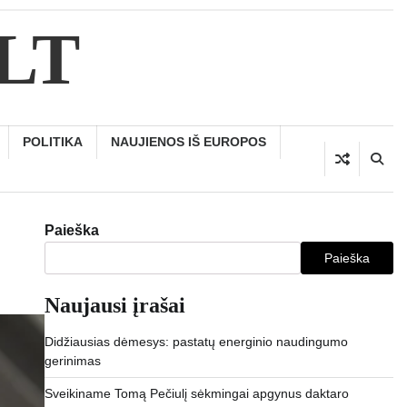
.LT
POLITIKA
NAUJIENOS IŠ EUROPOS
Paieška
Paieška
Naujausi įrašai
Didžiausias dėmesys: pastatų energinio naudingumo
gerinimas
Sveikiname Tomą Pečiulį sėkmingai apgynus daktaro