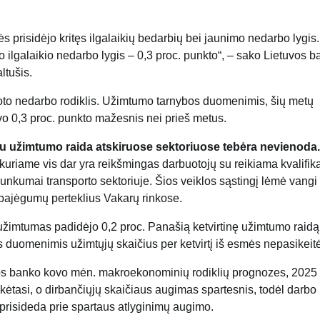
lės prisidėjo kritęs ilgalaikių bedarbių bei jaunimo nedarbo lygis
o ilgalaikio nedarbo lygis – 0,3 proc. punkto“, – sako Lietuvos 
tušis.
ruoto nedarbo rodiklis. Užimtumo tarnybos duomenimis, šių metų
vo 0,3 proc. punkto mažesnis nei prieš metus.
iau užimtumo raida atskiruose sektoriuose tebėra nevienoda.
kuriame vis dar yra reikšmingas darbuotojų su reikiama kvalifika
unkumai transporto sektoriuje. Šios veiklos sąstingį lėmė vangi
pajėgumų perteklius Vakarų rinkose.
užimtumas padidėjo 0,2 proc. Panašią ketvirtinę užimtumo raidą
is duomenimis užimtųjų skaičius per ketvirtį iš esmės nepasikeit
os banko kovo mėn. makroekonominių rodiklių prognozes, 2025
kėtasi, o dirbančiųjų skaičiaus augimas spartesnis, todėl darbo 
ai prisideda prie spartaus atlyginimų augimo.