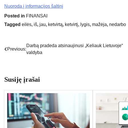
Nuoroda į informacijos šaltinį
Posted in
FINANSAI
Tagged
eilės
,
iš
,
jau
,
ketvirtą
,
ketvirtį
,
lygis
,
mažėja
,
nedarbo
Darbą pradeda atsinaujinusi „Keliauk Lietuvoje“
Navigacija
Previous:
valdyba
tarp
įrašų
Susiję įrašai