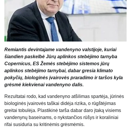
Remiantis devintajame vandenyno valstijoje, kuriai
šiandien paskelbė Jūrų aplinkos stebėjimo tarnyba
Copernicus, ES Žemės stebėjimo sistemos jūrų
aplinkos stebėjimo tarnybai, dabar gresia klimato
pokyčių, biologinės įvairovės praradimo ir taršos kyla
grėsmė kiekvienai vandenyno dalis.
Rezultatai rodo, kad vandenyno atšilimas spartėja, jūrinės
biologinės įvairovės taškai didėja rizika, o rūgštėjimas
greitai tobulėja. Plastikinė tarša dabar daro įtaką visiems
vandenynų baseinams, o nykstančios rūšys ir koraliniai
rifai susiduria su kritinėmis grėsmėmis.