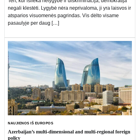
Ten, kur išlieka nelygybė ir diskriminacija, demokratija
negali klestėti. Lygybė nėra neprivaloma, ji yra laisvos ir
atsparios visuomenės pagrindas. Vis dėlto visame
pasaulyje per daug […]
NAUJIENOS IŠ EUROPOS
Azerbaijan’s multi-dimensional and multi-regional foreign
policy