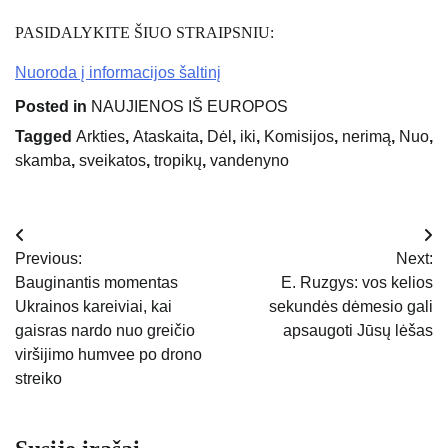
PASIDALYKITE ŠIUO STRAIPSNIU:
Nuoroda į informacijos šaltinį
Posted in
NAUJIENOS IŠ EUROPOS
Tagged
Arkties
,
Ataskaita
,
Dėl
,
iki
,
Komisijos
,
nerimą
,
Nuo
,
skamba
,
sveikatos
,
tropikų
,
vandenyno
Navigacija
Previous:
Next:
tarp
Bauginantis momentas
E. Ruzgys: vos kelios
Ukrainos kareiviai, kai
sekundės dėmesio gali
įrašų
gaisras nardo nuo greičio
apsaugoti Jūsų lėšas
viršijimo humvee po drono
streiko