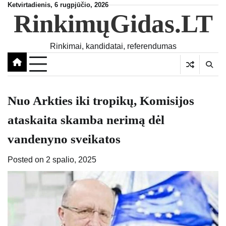
Skip
Ketvirtadienis, 6 rugpjūčio, 2026
RinkimųGidas.LT
to
content
Rinkimai, kandidatai, referendumas
Nuo Arkties iki tropikų, Komisijos
ataskaita skamba nerimą dėl
vandenyno sveikatos
Posted on
2 spalio, 2025