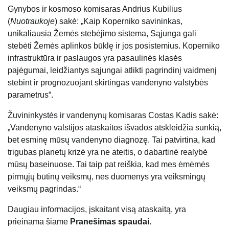
Gynybos ir kosmoso komisaras Andrius Kubilius
(
Nuotraukoje
) sakė: „Kaip Koperniko savininkas,
unikaliausia Žemės stebėjimo sistema, Sąjunga gali
stebėti Žemės aplinkos būklę ir jos posistemius. Koperniko
infrastruktūra ir paslaugos yra pasaulinės klasės
pajėgumai, leidžiantys sąjungai atlikti pagrindinį vaidmenį
stebint ir prognozuojant skirtingas vandenyno valstybės
parametrus“.
Žuvininkystės ir vandenynų komisaras Costas Kadis sakė:
„Vandenyno valstijos ataskaitos išvados atskleidžia sunkią,
bet esminę mūsų vandenyno diagnozę. Tai patvirtina, kad
trigubas planetų krizė yra ne ateitis, o dabartinė realybė
mūsų baseinuose. Tai taip pat reiškia, kad mes ėmėmės
pirmųjų būtinų veiksmų, nes duomenys yra veiksmingų
veiksmų pagrindas.“
Daugiau informacijos, įskaitant visą ataskaitą, yra
prieinama šiame
Pranešimas spaudai.