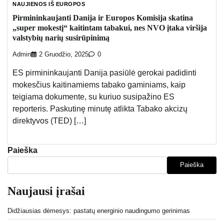
NAUJIENOS IŠ EUROPOS
Pirmininkaujanti Danija ir Europos Komisija skatina
„super mokestį“ kaitintam tabakui, nes NVO įtaka viršija
valstybių narių susirūpinimą
Admin
2 Gruodžio, 2025
0
ES pirmininkaujanti Danija pasiūlė gerokai padidinti
mokesčius kaitinamiems tabako gaminiams, kaip
teigiama dokumente, su kuriuo susipažino ES
reporteris. Paskutinę minutę atlikta Tabako akcizų
direktyvos (TED) […]
Paieška
Paieška
Naujausi įrašai
Didžiausias dėmesys: pastatų energinio naudingumo gerinimas