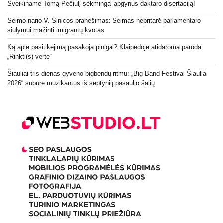
Sveikiname Tomą Pečiulį sėkmingai apgynus daktaro disertaciją!
Seimo nario V. Sinicos pranešimas: Seimas nepritarė parlamentaro
siūlymui mažinti imigrantų kvotas
Ką apie pasitikėjimą pasakoja pinigai? Klaipėdoje atidaroma paroda
„Rinkti(s) vertę“
Šiauliai tris dienas gyveno bigbendų ritmu: „Big Band Festival Šiauliai
2026“ subūrė muzikantus iš septynių pasaulio šalių