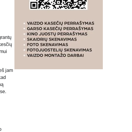
grantų
kesčių
imui
ieš jam
kad
ną
ose.
o