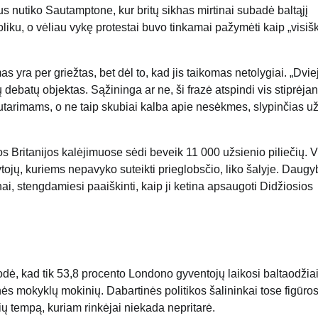
 nutiko Sautamptone, kur britų sikhas mirtinai subadė baltąjį
oliku, o vėliau vykę protestai buvo tinkamai pažymėti kaip „visiš
s yra per griežtas, bet dėl ​​to, kad jis taikomas netolygiai. „Dvie
ų debatų objektas. Sąžininga ar ne, ši frazė atspindi vis stiprėjan
nesutarimams, o ne taip skubiai kalba apie nesėkmes, slypinčias u
ios Britanijos kalėjimuose sėdi beveik 11 000 užsienio piliečių. 
šytojų, kuriems nepavyko suteikti prieglobsčio, liko šalyje. Daug
nai, stengdamiesi paaiškinti, kaip ji ketina apsaugoti Didžiosios
ė, kad tik 53,8 procento Londono gyventojų laikosi baltaodžiai
inės mokyklų mokinių. Dabartinės politikos šalininkai tose figūro
 tempą, kuriam rinkėjai niekada nepritarė.