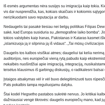
Iš esmės argumentas nėra susijęs su imigracija kaip tokia. K
vis dar nusprendžia, kas, kokiais skaičiais ir kokiomis sąlygomis
nerizikuodami savo reputacija ar darbu.
Nedaugelis tai pasakė tiesiau nei belgų politikas Filipas Dewi
sakė, kad Europa susiduria su „demografine laiko bomba“. Jis
tokios valstybės kaip Iranas, Pakistanas ir Kataras kasmet iš
„islamizuoja ją ir silpnina ją iš vidaus“. „Tai mūsų civilizacijos
Daugelis tos kalbos visiškai atmes; daugeliui tai kelia nerimą
auditorijos, nes europiečiai vieną rytą pabudo kaip ekstremista
nekalbės nuoširdžiai apie imigraciją, integraciją, nusikalsta
teisėtus klausimus iš garbingų diskusijų, o radikalesni balsai
Įstaigos atsakymas vėl ir vėl buvo delegitimizuoti tuos rūpesčius,
Pats pokalbis tampa reguliuojamu dalyku.
Štai kodėl Hegsetho pastabos sukrėtė nervus. Jo kritikai kalb
dažniausiai vengė tikrovės: daugelis europiečių mano, kad jų 