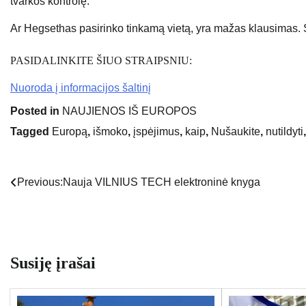
tvarkos kontrolę.
Ar Hegsethas pasirinko tinkamą vietą, yra mažas klausimas. Svar
PASIDALINKITE ŠIUO STRAIPSNIU:
Nuoroda į informacijos šaltinį
Posted in
NAUJIENOS IŠ EUROPOS
Tagged
Europą
,
išmoko
,
įspėjimus
,
kaip
,
Nušaukite
,
nutildyti
Previous:
Nauja VILNIUS TECH elektroninė knyga
Navigacija
tarp
įrašų
Susiję įrašai