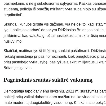
pasmerkimu, o ne jį sukėlusiomis sąlygomis. Kažkas panašaus
studentą, policija iš pradžių mirštantį vyrą supainiojo su užpu
nepriimtini“.
Skundai, kuriuos girdite vis dažniau, yra ne dėl to, kad įstatyma
lygių policijos darbas“ dabar yra Didžiosios Britanijos politini
įsitikinimą, kad valdžia griežtai nusiteikusi tam tikrų rūšių 
nusivylimo.
Skaičiai, maitinantys šį tikėjimą, sunkiai pašalinami. Didžios
reikalų ministerija pripažino nežinanti, kiek prieglobsčio pra
britų pastebėjo vyriausybę, pasiryžusią skirti milijardus Ukrai
Britanijos gatves.
Pagrindinis srautas sukūrė vakuumą
Demografija tapo dar vienu blyksniu. 2021 m. surašymas parod
baltieji britų vaikai dabar sudaro mažiau nei ketvirtadalį sost
mato modernią daugiakultūrę visuomenę. Kritikai mato pokyčių