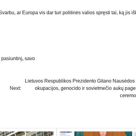
bu, ar Europa vis dar turi politinės valios spręsti tai, ką jis iš
,
pasiuntinį
,
savo
Lietuvos Respublikos Prezidento Gitano Nausėdos
Next:
okupacijos, genocido ir sovietmečio aukų pag
ceremo