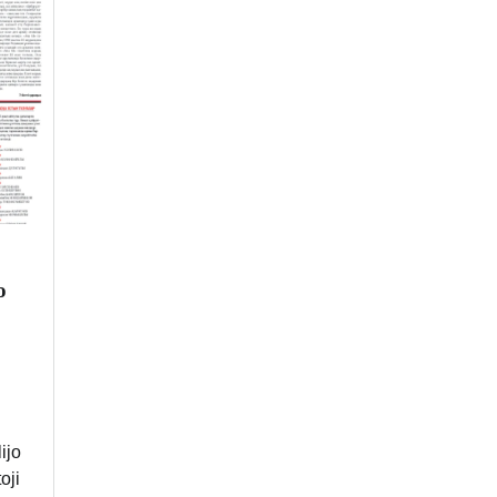
o
ijo
oji