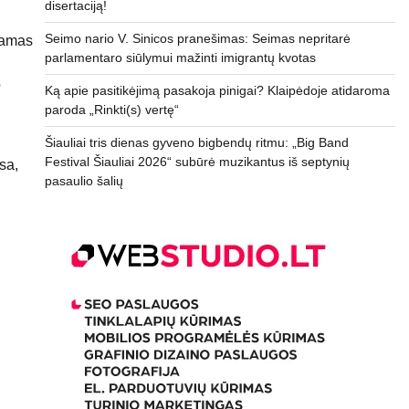
disertaciją!
Seimo nario V. Sinicos pranešimas: Seimas nepritarė
damas
parlamentaro siūlymui mažinti imigrantų kvotas
o
Ką apie pasitikėjimą pasakoja pinigai? Klaipėdoje atidaroma
paroda „Rinkti(s) vertę“
Šiauliai tris dienas gyveno bigbendų ritmu: „Big Band
Festival Šiauliai 2026“ subūrė muzikantus iš septynių
sa,
pasaulio šalių