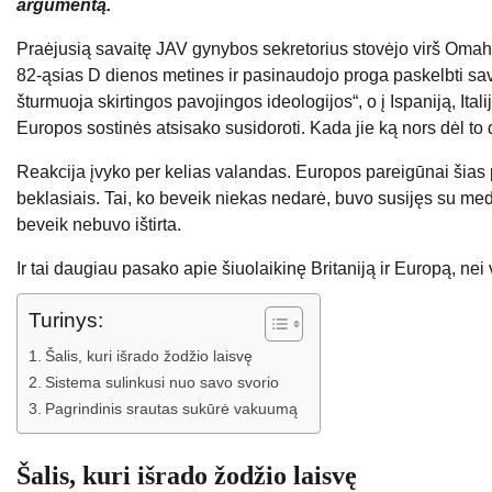
argumentą.
Praėjusią savaitę JAV gynybos sekretorius stovėjo virš Oma
82-ąsias D dienos metines ir pasinaudojo proga paskelbti sav
šturmuoja skirtingos pavojingos ideologijos“, o į Ispaniją, Italij
Europos sostinės atsisako susidoroti. Kada jie ką nors dėl to 
Reakcija įvyko per kelias valandas. Europos pareigūnai šias
beklasiais. Tai, ko beveik niekas nedarė, buvo susijęs su medžia
beveik nebuvo ištirta.
Ir tai daugiau pasako apie šiuolaikinę Britaniją ir Europą, n
Turinys:
Šalis, kuri išrado žodžio laisvę
Sistema sulinkusi nuo savo svorio
Pagrindinis srautas sukūrė vakuumą
Šalis, kuri išrado žodžio laisvę