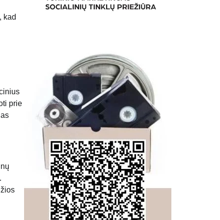
, kad
cinius
ti prie
ias
inų
.
džios