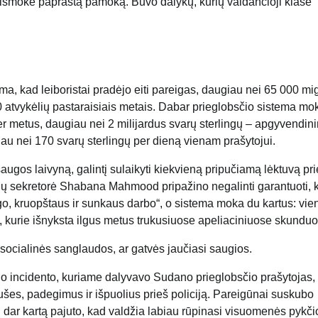
 išmokė paprastą pamoką. Buvo dalykų, kurių valdančioji klasė
ma, kad leiboristai pradėjo eiti pareigas, daugiau nei 65 000 mi
0 atvykėlių pastaraisiais metais. Dabar prieglobsčio sistema mo
r metus, daugiau nei 2 milijardus svarų sterlingų – apgyvendin
iau nei 170 svarų sterlingų per dieną vienam prašytojui.
saugos laivyną, galintį sulaikyti kiekvieną pripučiamą lėktuvą pr
kalų sekretorė Shabana Mahmood pripažino negalinti garantuoti, 
go, kruopštaus ir sunkaus darbo“, o sistema moka du kartus: vie
ti, kurie išnyksta ilgus metus trukusiuose apeliaciniuose skundu
 socialinės sanglaudos, ar gatvės jaučiasi saugios.
o incidento, kuriame dalyvavo Sudano prieglobsčio prašytojas,
aušes, padegimus ir išpuolius prieš policiją. Pareigūnai suskubo
 dar kartą pajuto, kad valdžia labiau rūpinasi visuomenės pykči