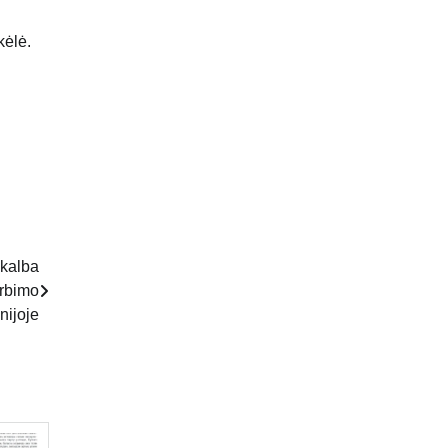
kėlė.
 kalba
erbimo
nijoje