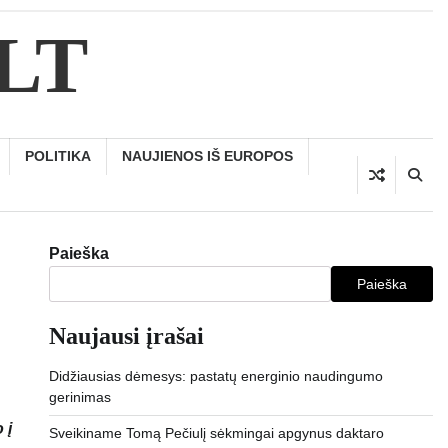
.LT
POLITIKA
NAUJIENOS IŠ EUROPOS
Paieška
Paieška
Naujausi įrašai
Didžiausias dėmesys: pastatų energinio naudingumo
gerinimas
 į
Sveikiname Tomą Pečiulį sėkmingai apgynus daktaro