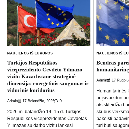
NAUJIENOS IŠ EUROPOS
NAUJIENOS IŠ E
Turkijos Respublikos
Bendras pare
viceprezidento Cevdeto Yılmazo
humanitarinę 
vizito Kazachstane strateginė
Admin
17 Rugpjū
dimensija: energetinis saugumas ir
vidurinis koridorius
Humanitarinės 
neįsivaizduojam
Admin
17 Balandžio, 2026
0
atsiskleidžia b
2026 m. balandžio 14–15 d. Turkijos
skubus veiksmas,
Respublikos viceprezidentas Cevdetas
pakeisti badavi
Yılmazas su darbo vizitu lankėsi
turi būti saugom