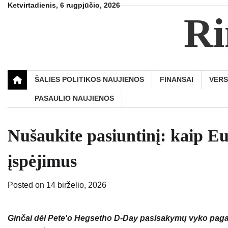
Skip
Ketvirtadienis, 6 rugpjūčio, 2026
Ri
to
content
ŠALIES POLITIKOS NAUJIENOS
FINANSAI
VER
PASAULIO NAUJIENOS
Nušaukite pasiuntinį: kaip Eu
įspėjimus
Posted on
14 birželio, 2026
Ginčai dėl Pete'o Hegsetho D-Day pasisakymų vyko pagal