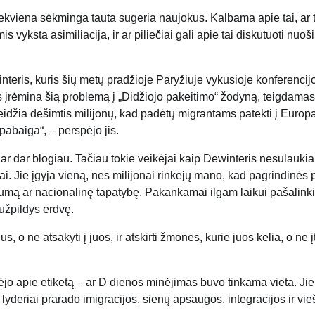
iekviena sėkminga tauta sugeria naujokus. Kalbama apie tai, ar 
 vyksta asimiliacija, ir ar piliečiai gali apie tai diskutuoti nuoši
nteris, kuris šių metų pradžioje Paryžiuje vykusioje konferencij
 įrėmina šią problemą į „Didžiojo pakeitimo“ žodyną, teigdamas
leidžia dešimtis milijonų, kad padėtų migrantams patekti į Europ
 pabaiga“, – perspėjo jis.
 ar dar blogiau. Tačiau tokie veikėjai kaip Dewinteris nesulaukia
i. Jie įgyja vieną, nes milijonai rinkėjų mano, kad pagrindinės p
mumą ar nacionalinę tapatybę. Pakankamai ilgam laikui pašalinki
 užpildys erdvę.
 o ne atsakyti į juos, ir atskirti žmones, kurie juos kelia, o ne įti
ėjo apie etiketą – ar D dienos minėjimas buvo tinkama vieta. Jie
lyderiai prarado imigracijos, sienų apsaugos, integracijos ir vi