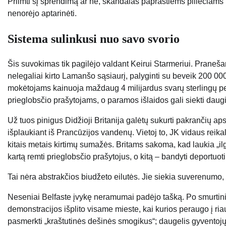
Priimti šį sprendimą ar ne, skandalas paprastiems piliečiams
nenorėjo aptarinėti.
Sistema sulinkusi nuo savo svorio
Šis suvokimas tik pagilėjo valdant Keirui Starmeriui. Praneša
nelegaliai kirto Lamanšo sąsiaurį, palyginti su beveik 200 00
mokėtojams kainuoja maždaug 4 milijardus svarų sterlingų pe
prieglobsčio prašytojams, o paramos išlaidos gali siekti daug
Už tuos pinigus Didžioji Britanija galėtų sukurti pakrančių ap
išplaukiant iš Prancūzijos vandenų. Vietoj to, JK vidaus rei
kitais metais kirtimų sumažės. Britams sakoma, kad laukia „il
kartą remti prieglobsčio prašytojus, o kitą – bandyti deportuo
Tai nėra abstrakčios biudžeto eilutės. Jie siekia suverenumo,
Neseniai Belfaste įvykę neramumai padėjo tašką. Po smurtini
demonstracijos išplito visame mieste, kai kurios peraugo į ri
pasmerkti „kraštutinės dešinės smogikus“; daugelis gyventojų