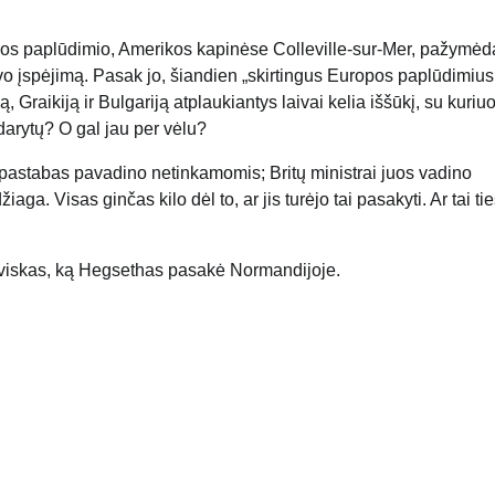
hos paplūdimio, Amerikos kapinėse Colleville-sur-Mer, pažymė
o įspėjimą. Pasak jo, šiandien „skirtingus Europos paplūdimius
ą, Graikiją ir Bulgariją atplaukiantys laivai kelia iššūkį, su kuriu
darytų? O gal jau per vėlu?
 pastabas pavadino netinkamomis; Britų ministrai juos vadino
ga. Visas ginčas kilo dėl to, ar jis turėjo tai pasakyti. Ar tai tie
ei viskas, ką Hegsethas pasakė Normandijoje.