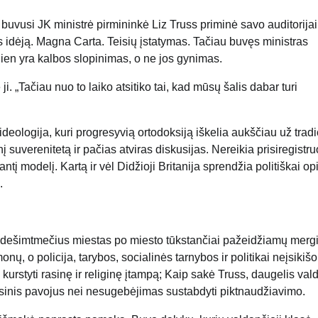
uvusi JK ministrė pirmininkė Liz Truss priminė savo auditorijai
os idėją. Magna Carta. Teisių įstatymas. Tačiau buvęs ministras
ndien yra kalbos slopinimas, o ne jos gynimas.
i. „Tačiau nuo to laiko atsitiko tai, kad mūsų šalis dabar turi
 ideologija, kuri progresyvią ortodoksiją iškelia aukščiau už tradi
uverenitetą ir pačias atviras diskusijas. Nereikia prisiregistruo
į modelį. Kartą ir vėl Didžioji Britanija sprendžia politiškai op
.
u dešimtmečius miestas po miesto tūkstančiai pažeidžiamų merg
 o policija, tarybos, socialinės tarnybos ir politikai neįsikišo
i kurstyti rasinę ir religinę įtampą; Kaip sakė Truss, daugelis val
esinis pavojus nei nesugebėjimas sustabdyti piktnaudžiavimo.