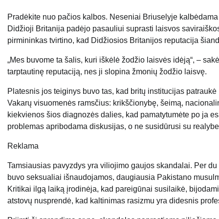
Pradėkite nuo pačios kalbos. Neseniai Briuselyje kalbėdama b
Didžioji Britanija padėjo pasauliui suprasti laisvos saviraišk
pirmininkas tvirtino, kad Didžiosios Britanijos reputacija šia
„Mes buvome ta šalis, kuri iškėlė žodžio laisvės idėją“, – sakė j
tarptautinę reputaciją, nes ji slopina žmonių žodžio laisvę.
Platesnis jos teiginys buvo tas, kad britų institucijas patraukė
Vakarų visuomenės ramsčius: krikščionybę, šeimą, nacionalinį s
kiekvienos šios diagnozės dalies, kad pamatytumėte po ja esant
problemas apribodama diskusijas, o ne susidūrusi su realybe
Reklama
Tamsiausias pavyzdys yra viliojimo gaujos skandalai. Per d
buvo seksualiai išnaudojamos, daugiausia Pakistano musulmonų,
Kritikai ilgą laiką įrodinėja, kad pareigūnai susilaikė, bijodam
atstovų nusprendė, kad kaltinimas rasizmu yra didesnis prof