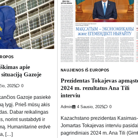
UROPOS
iškimas apie
NAUJIENOS IŠ EUROPOS
situaciją Gazoje
Prezidentas Tokajevas apmąst
čio, 2025
0
2024 m. rezultatus Ana Tili
interviu
kančios Gazoje pasiekė
ą lygį. Prieš mūsų akis
Admin
4 Sausio, 2025
0
adas. Dabar reikalingas
Kazachstano prezidentas Kasimas-
 norint sustabdyti ir
Jomartas Tokajevas interviu pasidal
mą. Humanitarinė erdvė
pagrindiniais 2024 m. Ana Tili (Gimt
a, […]