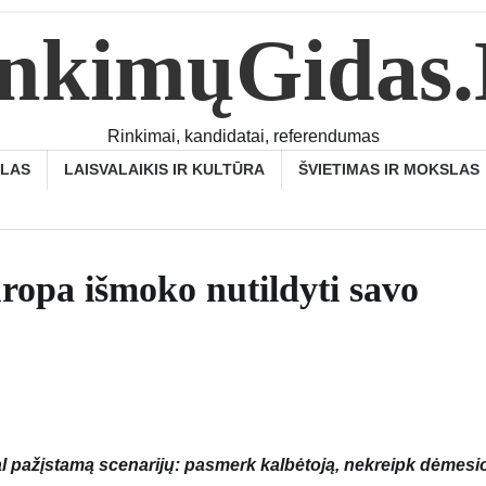
nkimųGidas
Rinkimai, kandidatai, referendumas
SLAS
LAISVALAIKIS IR KULTŪRA
ŠVIETIMAS IR MOKSLAS
ropa išmoko nutildyti savo
 pažįstamą scenarijų: pasmerk kalbėtoją, nekreipk dėmesio