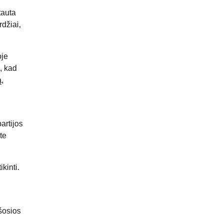
tauta
rdžiai,
oje
, kad
ą,
artijos
te
kinti.
ešosios