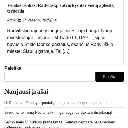
Verslas renkasi Radviliškį: sutvarkys dar vieną apleistą
teritoriją
Admin
27 Vasario, 2025
0
Radviliškio rajone įsibėgėja investicijų banga. Nauji
investuotojai – įmonė TM Trade LT, UAB – įsigijo
buvusio Stiklo fabriko pastatus, esančius Radviliškio
mieste, Šiaulių gatvėje. Tai […]
Paieška
Paieška
Naujausi įrašai
Didžiausias dėmesys: pastatų energinio naudingumo gerinimas
Sveikiname Tomą Pečiulį sėkmingai apgynus daktaro disertaciją!
Seimo nario V. Sinicos pranešimas: Seimas nepritarė parlamentaro
siūlymui mažinti imigrantų kvotas