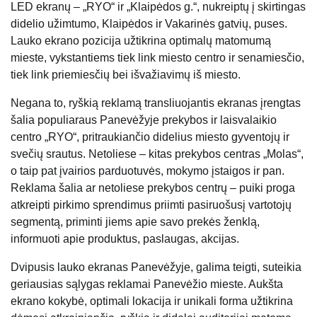
LED ekranų – „RYO“ ir „Klaipėdos g.“, nukreiptų į skirtingas
didelio užimtumo, Klaipėdos ir Vakarinės gatvių, puses.
Lauko ekrano pozicija užtikrina optimalų matomumą
mieste, vykstantiems tiek link miesto centro ir senamiesčio,
tiek link priemiesčių bei išvažiavimų iš miesto.
Negana to, ryškią reklamą transliuojantis ekranas įrengtas
šalia populiaraus Panevėžyje prekybos ir laisvalaikio
centro „RYO“, pritraukiančio didelius miesto gyventojų ir
svečių srautus. Netoliese – kitas prekybos centras „Molas“,
o taip pat įvairios parduotuvės, mokymo įstaigos ir pan.
Reklama šalia ar netoliese prekybos centrų – puiki proga
atkreipti pirkimo sprendimus priimti pasiruošusį vartotojų
segmentą, priminti jiems apie savo prekės ženklą,
informuoti apie produktus, paslaugas, akcijas.
Dvipusis lauko ekranas Panevėžyje, galima teigti, suteikia
geriausias sąlygas reklamai Panevėžio mieste. Aukšta
ekrano kokybė, optimali lokacija ir unikali forma užtikrina