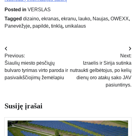
Posted in
VERSLAS
Tagged
dizaino
,
ekranas
,
ekranu
,
lauko
,
Naujas
,
OWEXX
,
Panevėžyje
,
papildė
,
tinklą
,
unikalaus
Navigacija
Previous:
Next:
tarp
Šiaulių miesto pėsčiųjų
Izraelis ir Sirija sutinka
bulvaro tyrimas virto paroda ir
nutraukti gelbėtojus, po kelių
įrašų
pasivaikščiojimų žemėlapiu
dienų oro atakų sako JAV
pasiuntinys.
Susiję įrašai