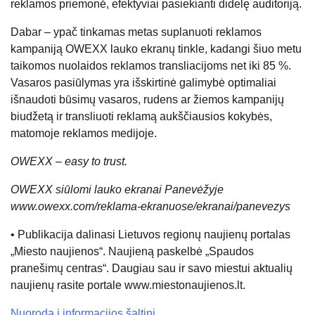
reklamos priemonė, efektyviai pasiekianti didelę auditoriją.
Dabar – ypač tinkamas metas suplanuoti reklamos
kampaniją OWEXX lauko ekranų tinkle, kadangi šiuo metu
taikomos nuolaidos reklamos transliacijoms net iki 85 %.
Vasaros pasiūlymas yra išskirtinė galimybė optimaliai
išnaudoti būsimų vasaros, rudens ar žiemos kampanijų
biudžetą ir transliuoti reklamą aukščiausios kokybės,
matomoje reklamos medijoje.
OWEXX – easy to trust.
OWEXX siūlomi lauko ekranai Panevėžyje
www.owexx.com/reklama-ekranuose/ekranai/panevezys
• Publikacija dalinasi Lietuvos regionų naujienų portalas
„Miesto naujienos“. Naujieną paskelbė „Spaudos
pranešimų centras“. Daugiau sau ir savo miestui aktualių
naujienų rasite portale www.miestonaujienos.lt.
Nuoroda į informacijos šaltinį