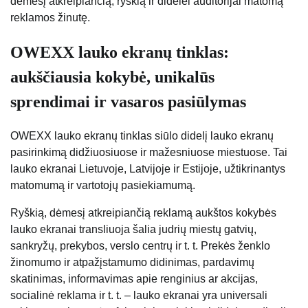
dėmesį atkreipiančią, ryškią ir didelei auditorijai matomą
reklamos žinutę.
OWEXX lauko ekranų tinklas:
aukščiausia kokybė, unikalūs
sprendimai ir vasaros pasiūlymas
OWEXX lauko ekranų tinklas siūlo didelį lauko ekranų
pasirinkimą didžiuosiuose ir mažesniuose miestuose. Tai
lauko ekranai Lietuvoje, Latvijoje ir Estijoje, užtikrinantys
matomumą ir vartotojų pasiekiamumą.
Ryškią, dėmesį atkreipiančią reklamą aukštos kokybės
lauko ekranai transliuoja šalia judrių miestų gatvių,
sankryžų, prekybos, verslo centrų ir t. t. Prekės ženklo
žinomumo ir atpažįstamumo didinimas, pardavimų
skatinimas, informavimas apie renginius ar akcijas,
socialinė reklama ir t. t. – lauko ekranai yra universali