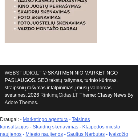
WEBSTUDIO.LT
© SKAITMENINIO MARKETINGO
PASLAUGOS. SEO tekstų rašymas, turinio kūrimas,
straipsnių rašymas ir talpinimas į mūsų valdomas
svetaines. 2026
RinkimųGidas.LT
Theme: Classy News By
Adore Themes
.
Draugai: -
Marketingo agentūra
-
Teisinės
konsultacijos
-
Skaidrių skenavimas
-
Klaipedos miesto
naujienos
-
Miesto naujienos
-
Saulius Narbutas
-
Įvaizdžio