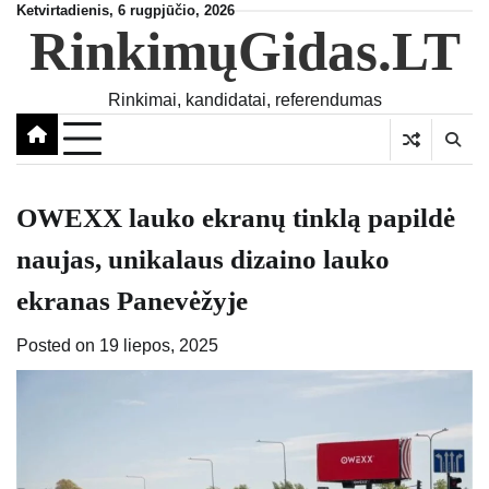
Skip
Ketvirtadienis, 6 rugpjūčio, 2026
RinkimųGidas.LT
to
content
Rinkimai, kandidatai, referendumas
OWEXX lauko ekranų tinklą papildė
naujas, unikalaus dizaino lauko
ekranas Panevėžyje
Posted on
19 liepos, 2025