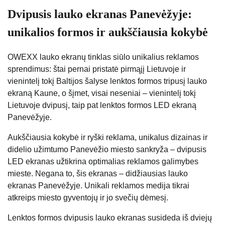
Dvipusis lauko ekranas Panevėžyje:
unikalios formos ir aukščiausia kokybė
OWEXX lauko ekranų tinklas siūlo unikalius reklamos
sprendimus: štai pernai pristatė pirmąjį Lietuvoje ir
vienintelį tokį Baltijos šalyse lenktos formos tripusį lauko
ekraną Kaune, o šįmet, visai neseniai – vienintelį tokį
Lietuvoje dvipusį, taip pat lenktos formos LED ekraną
Panevėžyje.
Aukščiausia kokybė ir ryški reklama, unikalus dizainas ir
didelio užimtumo Panevėžio miesto sankryža – dvipusis
LED ekranas užtikrina optimalias reklamos galimybes
mieste. Negana to, šis ekranas – didžiausias lauko
ekranas Panevėžyje. Unikali reklamos medija tikrai
atkreips miesto gyventojų ir jo svečių dėmesį.
Lenktos formos dvipusis lauko ekranas susideda iš dviejų