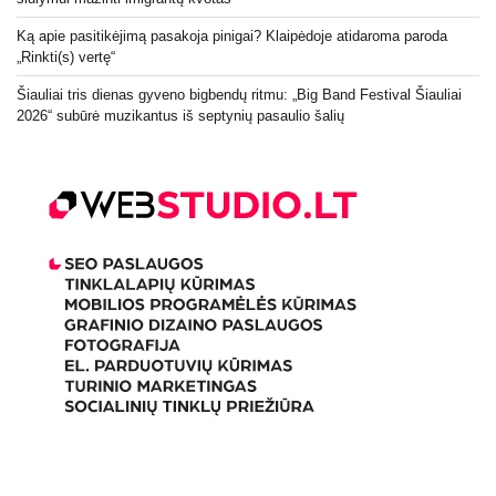
Ką apie pasitikėjimą pasakoja pinigai? Klaipėdoje atidaroma paroda
„Rinkti(s) vertę“
Šiauliai tris dienas gyveno bigbendų ritmu: „Big Band Festival Šiauliai
2026“ subūrė muzikantus iš septynių pasaulio šalių