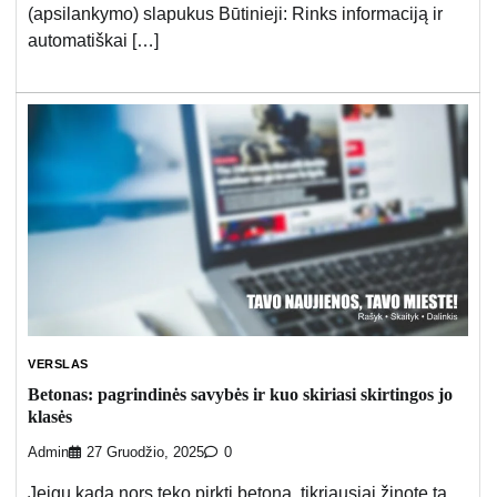
(apsilankymo) slapukus Būtinieji: Rinks informaciją ir
automatiškai […]
VERSLAS
Betonas: pagrindinės savybės ir kuo skiriasi skirtingos jo
klasės
Admin
27 Gruodžio, 2025
0
Jeigu kada nors teko pirkti betoną, tikriausiai žinote tą