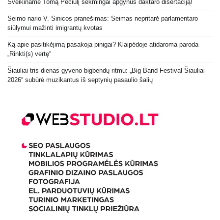
Sveikiname Tomą Pečiulį sėkmingai apgynus daktaro disertaciją!
Seimo nario V. Sinicos pranešimas: Seimas nepritarė parlamentaro
siūlymui mažinti imigrantų kvotas
Ką apie pasitikėjimą pasakoja pinigai? Klaipėdoje atidaroma paroda
„Rinkti(s) vertę“
Šiauliai tris dienas gyveno bigbendų ritmu: „Big Band Festival Šiauliai
2026“ subūrė muzikantus iš septynių pasaulio šalių