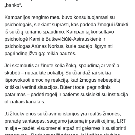
„banko“.
Kampanijos rengimo metu buvo konsultuojamasi su
psichologais, siekiant suprasti, kas padeda žmogui ištrūkti
iš sukčių kuriamo spaudimo. Kampaniją konsultavo
psichologė Kamilė Butkevičiūtė-Astrauskienė ir
psichologas Arūnas Norkus, kurie padėjo išgryninti
pagrindinę įžvalgą: reikia pauzės.
Jei skambutis ar žinutė kelia šoką, spaudimą ar verčia
skubėti – nutraukite pokalbį. Sukčiai dažnai siekia
išprovokuoti emocinę reakciją, kad žmogus nebespėtų
kritiškai vertinti situacijos. Būtent todėl pagrindinis
patarimas – padėti ragelį ir patiems susisiekti su institucija
oficialiais kanalais.
„Už kiekvienos sukčiavimo istorijos yra realūs žmonės,
praradę santaupas, saugumo jausmą ir pasitikėjimą. LRT
misija – padėti visuomenei atpažinti grėsmes ir sustiprinti