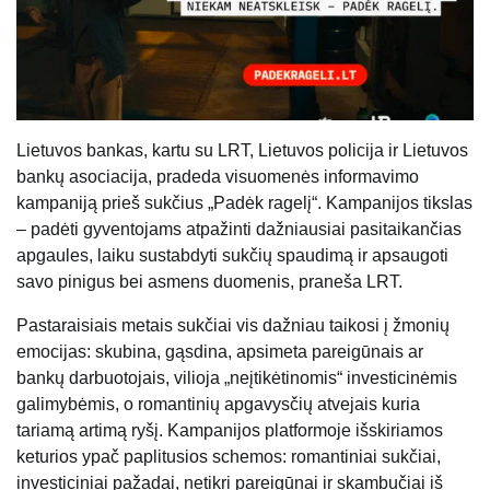
Lietuvos bankas, kartu su LRT, Lietuvos policija ir Lietuvos
bankų asociacija, pradeda visuomenės informavimo
kampaniją prieš sukčius „Padėk ragelį“. Kampanijos tikslas
– padėti gyventojams atpažinti dažniausiai pasitaikančias
apgaules, laiku sustabdyti sukčių spaudimą ir apsaugoti
savo pinigus bei asmens duomenis, praneša LRT.
Pastaraisiais metais sukčiai vis dažniau taikosi į žmonių
emocijas: skubina, gąsdina, apsimeta pareigūnais ar
bankų darbuotojais, vilioja „neįtikėtinomis“ investicinėmis
galimybėmis, o romantinių apgavysčių atvejais kuria
tariamą artimą ryšį. Kampanijos platformoje išskiriamos
keturios ypač paplitusios schemos: romantiniai sukčiai,
investiciniai pažadai, netikri pareigūnai ir skambučiai iš