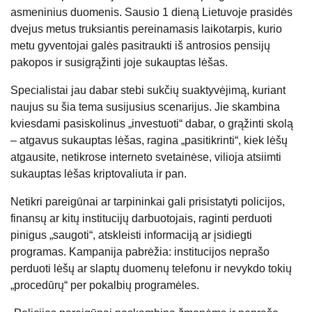
asmeninius duomenis. Sausio 1 dieną Lietuvoje prasidės
dvejus metus truksiantis pereinamasis laikotarpis, kurio
metu gyventojai galės pasitraukti iš antrosios pensijų
pakopos ir susigrąžinti joje sukauptas lėšas.
Specialistai jau dabar stebi sukčių suaktyvėjimą, kuriant
naujus su šia tema susijusius scenarijus. Jie skambina
kviesdami pasiskolinus „investuoti“ dabar, o grąžinti skolą
– atgavus sukauptas lėšas, ragina „pasitikrinti“, kiek lėšų
atgausite, netikrose interneto svetainėse, vilioja atsiimti
sukauptas lėšas kriptovaliuta ir pan.
Netikri pareigūnai ar tarpininkai gali prisistatyti policijos,
finansų ar kitų institucijų darbuotojais, raginti perduoti
pinigus „saugoti“, atskleisti informaciją ar įsidiegti
programas. Kampanija pabrėžia: institucijos neprašo
perduoti lėšų ar slaptų duomenų telefonu ir nevykdo tokių
„procedūrų“ per pokalbių programėles.