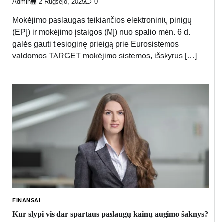
Admin
2 Rugsėjo, 2025
0
Mokėjimo paslaugas teikiančios elektroninių pinigų
(EPĮ) ir mokėjimo įstaigos (MĮ) nuo spalio mėn. 6 d.
galės gauti tiesioginę prieigą prie Eurosistemos
valdomos TARGET mokėjimo sistemos, išskyrus […]
FINANSAI
Kur slypi vis dar spartaus paslaugų kainų augimo šaknys?