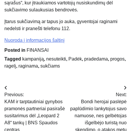
sąrašus“, kur įtraukiamos vartotojų nusiskundimų dėl
sukčiavimo sulaukusias bendrovės.
Įtarus sukčiavimą ar tapus jo auka, gyventojai raginami
nedelsti ir pranešti telefonu 112.
Nuoroda į informacijos šaltinį
Posted in
FINANSAI
Tagged
kampaniją
,
nesuteikti
,
Padėk
,
pradedama
,
progos
,
ragelį
,
raginama
,
sukčiams
Navigacija
Previous:
Next:
tarp
KAM ir tarptautiniai gynybos
Bondi herojai paslėpė
pramonės partneriai pasirašė
paplūdimio lankytojus savo
įrašų
susitarimus dėl „Leopard 2
namuose, nes gelbėtojas
A8“ tankų | BNS Spaudos
išgelbėjo turistą nuo
centras
skendimo, o atakos metu