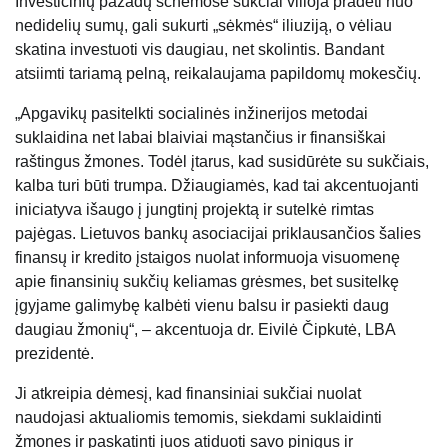
Investicinių pažadų schemose sukčiai vilioja pradėti nuo
nedidelių sumų, gali sukurti „sėkmės“ iliuziją, o vėliau
skatina investuoti vis daugiau, net skolintis. Bandant
atsiimti tariamą pelną, reikalaujama papildomų mokesčių.
„Apgavikų pasitelkti socialinės inžinerijos metodai
suklaidina net labai blaiviai mąstančius ir finansiškai
raštingus žmones. Todėl įtarus, kad susidūrėte su sukčiais,
kalba turi būti trumpa. Džiaugiamės, kad tai akcentuojanti
iniciatyva išaugo į jungtinį projektą ir sutelkė rimtas
pajėgas. Lietuvos bankų asociacijai priklausančios šalies
finansų ir kredito įstaigos nuolat informuoja visuomenę
apie finansinių sukčių keliamas grėsmes, bet susitelkę
įgyjame galimybę kalbėti vienu balsu ir pasiekti daug
daugiau žmonių“, – akcentuoja dr. Eivilė Čipkutė, LBA
prezidentė.
Ji atkreipia dėmesį, kad finansiniai sukčiai nuolat
naudojasi aktualiomis temomis, siekdami suklaidinti
žmones ir paskatinti juos atiduoti savo pinigus ir