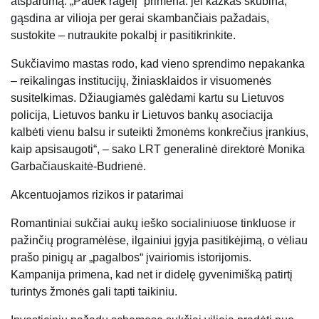
atsparumą. „Padėk ragelį“ primena: jei kažkas skubina,
gąsdina ar vilioja per gerai skambančiais pažadais,
sustokite – nutraukite pokalbį ir pasitikrinkite.
Sukčiavimo mastas rodo, kad vieno sprendimo nepakanka
– reikalingas institucijų, žiniasklaidos ir visuomenės
susitelkimas. Džiaugiamės galėdami kartu su Lietuvos
policija, Lietuvos banku ir Lietuvos bankų asociacija
kalbėti vienu balsu ir suteikti žmonėms konkrečius įrankius,
kaip apsisaugoti“, – sako LRT generalinė direktorė Monika
Garbačiauskaitė-Budrienė.
Akcentuojamos rizikos ir patarimai
Romantiniai sukčiai aukų ieško socialiniuose tinkluose ir
pažinčių programėlėse, ilgainiui įgyja pasitikėjimą, o vėliau
prašo pinigų ar „pagalbos“ įvairiomis istorijomis.
Kampanija primena, kad net ir didelę gyvenimišką patirtį
turintys žmonės gali tapti taikiniu.