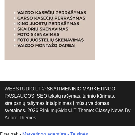
WEBSTUDIO.LT
© SKAITMENINIO MARKETINGO
PASLAUGOS. SEO tekstų rašymas, turinio kūrimas,
straipsnių rašymas ir talpinimas į mūsų valdomas
svetaines. 2026
RinkimųGidas.LT
Theme: Classy News By
Adore Themes
.
Draugai: -
Marketingo agentūra
-
Teisinės