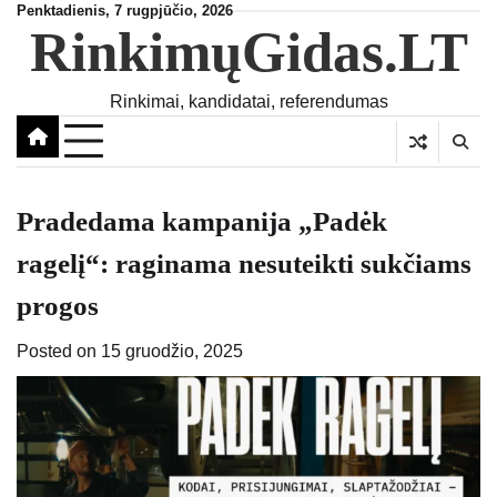
Skip
Penktadienis, 7 rugpjūčio, 2026
RinkimųGidas.LT
to
content
Rinkimai, kandidatai, referendumas
Pradedama kampanija „Padėk
ragelį“: raginama nesuteikti sukčiams
progos
Posted on
15 gruodžio, 2025