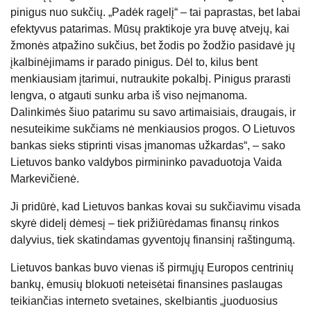
pinigus nuo sukčių. „Padėk ragelį“ – tai paprastas, bet labai
efektyvus patarimas. Mūsų praktikoje yra buvę atvejų, kai
žmonės atpažino sukčius, bet žodis po žodžio pasidavė jų
įkalbinėjimams ir parado pinigus. Dėl to, kilus bent
menkiausiam įtarimui, nutraukite pokalbį. Pinigus prarasti
lengva, o atgauti sunku arba iš viso neįmanoma.
Dalinkimės šiuo patarimu su savo artimaisiais, draugais, ir
nesuteikime sukčiams nė menkiausios progos. O Lietuvos
bankas sieks stiprinti visas įmanomas užkardas“, – sako
Lietuvos banko valdybos pirmininko pavaduotoja Vaida
Markevičienė.
Ji pridūrė, kad Lietuvos bankas kovai su sukčiavimu visada
skyrė didelį dėmesį – tiek prižiūrėdamas finansų rinkos
dalyvius, tiek skatindamas gyventojų finansinį raštingumą.
Lietuvos bankas buvo vienas iš pirmųjų Europos centrinių
bankų, ėmusių blokuoti neteisėtai finansines paslaugas
teikiančias interneto svetaines, skelbiantis „juoduosius