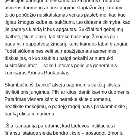
„Policijos pareigūnai neskambina žmonėms ir neprašo
asmens duomenų ar prisijungimo slaptažodžių. Tirdami
tokio pobūdžio nusikalstamas veikas pastebime, kad kuo
ilgiau žmogus kalba su sukčiumi, tuo didesnė tikimybė, kad
jis padarys klaidą ir bus apgautas. Sukčiai turi gebėjimų
įkalbėti, įtikinti auką, tad streso būsenoje žmogus gali
padaryti neapgalvotą žingsnį, kuris kainuos labai brangiai.
Todėl siūlome nesivelti su nepažįstamais asmenimis į
diskusijas, o kuo skubiau baigti pokalbį ar nutraukti
susirašinėjimą“, – sako Lietuvos policijos generalinis
komisaras Arūnas Paulauskas.
Skambučio iš „banko“ atveju pagrindinis sukčių tikslas –
išvilioti prisijungimus, PIN ar kitus identifikavimo duomenis.
Patarimas vienareikšmis: neatskleiskite duomenų,
neatlikite mokėjimų, o padėję ragelį patys paskambinkite į
banką oficialiu numeriu.
„Šia kampanija parodome, kad Lietuvos institucijos ir
finansų įstaigos siekia bendro tikslo – apsaugoti žmonių