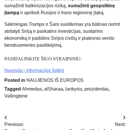
sumažinti balkinizacijos riziką,
sumažinti geopolitinę
įtampą
ir apriboti Rusijos ir Irano regioninę įtaką.
Sėkmingas Trumpo ir Šaro susitikimas yra būtinas norint
atstatyti Siriją ir paskatins investicijas, sustiprins
ekonomiką ir padidins Sirijos civilių ir platesnio verslo
bendruomenės pasitikėjimą.
PASIDALINKITE ŠIUO STRAIPSNIU:
Nuoroda į informacijos šaltinį
Posted in
NAUJIENOS IŠ EUROPOS
Tagged
Ahmedas
,
alSharaa
,
lankysis
,
prezidentas
,
Vašingtone
Navigacija
Previous:
Next:
tarp