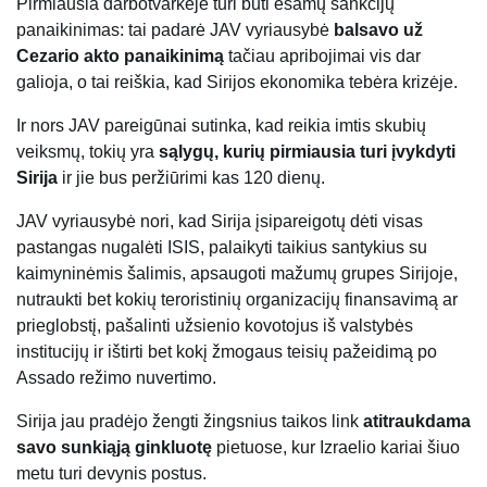
Pirmiausia darbotvarkėje turi būti esamų sankcijų
panaikinimas: tai padarė JAV vyriausybė
balsavo už
Cezario akto panaikinimą
tačiau apribojimai vis dar
galioja, o tai reiškia, kad Sirijos ekonomika tebėra krizėje.
Ir nors JAV pareigūnai sutinka, kad reikia imtis skubių
veiksmų, tokių yra
sąlygų, kurių pirmiausia turi įvykdyti
Sirija
ir jie bus peržiūrimi kas 120 dienų.
JAV vyriausybė nori, kad Sirija įsipareigotų dėti visas
pastangas nugalėti ISIS, palaikyti taikius santykius su
kaimyninėmis šalimis, apsaugoti mažumų grupes Sirijoje,
nutraukti bet kokių teroristinių organizacijų finansavimą ar
prieglobstį, pašalinti užsienio kovotojus iš valstybės
institucijų ir ištirti bet kokį žmogaus teisių pažeidimą po
Assado režimo nuvertimo.
Sirija jau pradėjo žengti žingsnius taikos link
atitraukdama
savo sunkiąją ginkluotę
pietuose, kur Izraelio kariai šiuo
metu turi devynis postus.