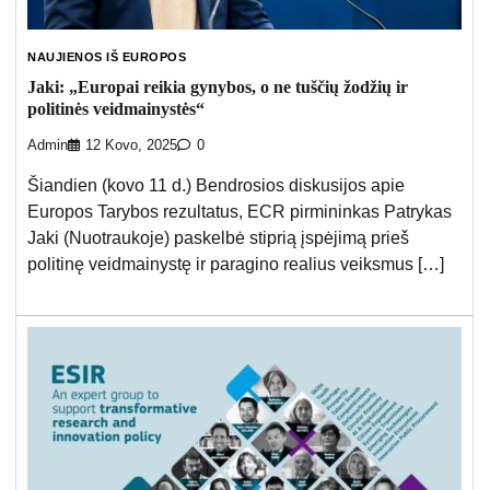
NAUJIENOS IŠ EUROPOS
Jaki: „Europai reikia gynybos, o ne tuščių žodžių ir
politinės veidmainystės“
Admin
12 Kovo, 2025
0
Šiandien (kovo 11 d.) Bendrosios diskusijos apie
Europos Tarybos rezultatus, ECR pirmininkas Patrykas
Jaki (Nuotraukoje) paskelbė stiprią įspėjimą prieš
politinę veidmainystę ir paragino realius veiksmus […]