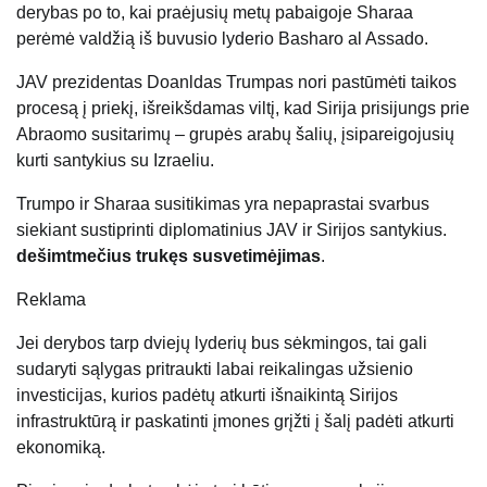
derybas po to, kai praėjusių metų pabaigoje Sharaa
perėmė valdžią iš buvusio lyderio Basharo al Assado.
JAV prezidentas Doanldas Trumpas nori pastūmėti taikos
procesą į priekį, išreikšdamas viltį, kad Sirija prisijungs prie
Abraomo susitarimų – grupės arabų šalių, įsipareigojusių
kurti santykius su Izraeliu.
Trumpo ir Sharaa susitikimas yra nepaprastai svarbus
siekiant sustiprinti diplomatinius JAV ir Sirijos santykius.
dešimtmečius trukęs susvetimėjimas
.
Reklama
Jei derybos tarp dviejų lyderių bus sėkmingos, tai gali
sudaryti sąlygas pritraukti labai reikalingas užsienio
investicijas, kurios padėtų atkurti išnaikintą Sirijos
infrastruktūrą ir paskatinti įmones grįžti į šalį padėti atkurti
ekonomiką.