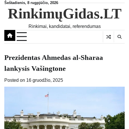
Skip
Šeštadienis, 8 rugpjūčio, 2026
RinkimųGidas.LT
to
content
Rinkimai, kandidatai, referendumas
Prezidentas Ahmedas al-Sharaa
lankysis Vašingtone
Posted on
16 gruodžio, 2025