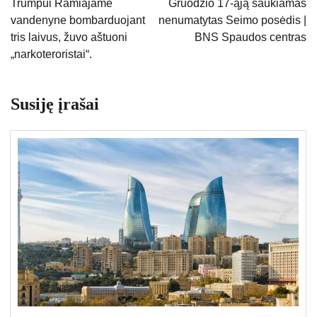
Trumpui Ramiajame
Gruodžio 17-ąją šaukiamas
vandenyne bombarduojant
nenumatytas Seimo posėdis |
įrašų
tris laivus, žuvo aštuoni
BNS Spaudos centras
„narkoteroristai“.
Susiję įrašai