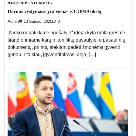
NAUJIENOS IŠ EUROPOS
Darnus vystymasis yra vienas iš COP29 tikslų
Admin
13 Sausio, 2025
0
„Nieko nepalikkime nuošalyje“ idėjai kyla rimta grėsmė
šiandieniniame karų ir konfliktų pasaulyje, o pasaulinių
dokumentų, priimtų siekiant padėti žmonėms gyventi
geriau ir taikiau, įgyvendinimas, deja, […]