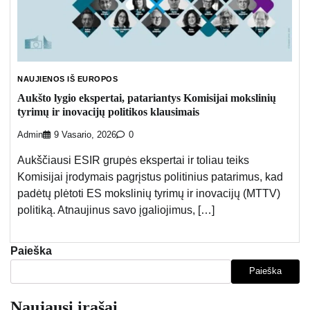
NAUJIENOS IŠ EUROPOS
Aukšto lygio ekspertai, patariantys Komisijai mokslinių
tyrimų ir inovacijų politikos klausimais
Admin
9 Vasario, 2026
0
Aukščiausi ESIR grupės ekspertai ir toliau teiks
Komisijai įrodymais pagrįstus politinius patarimus, kad
padėtų plėtoti ES mokslinių tyrimų ir inovacijų (MTTV)
politiką. Atnaujinus savo įgaliojimus, […]
Paieška
Paieška
Naujausi įrašai