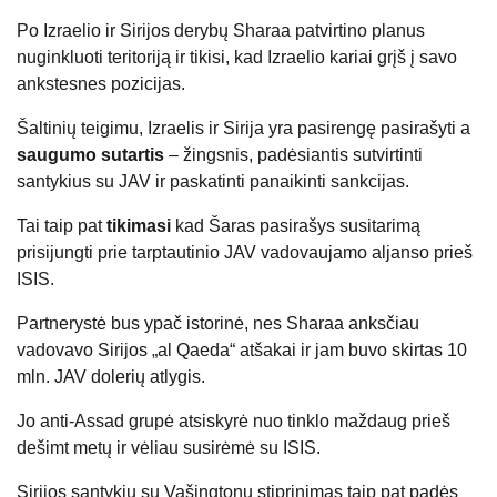
Po Izraelio ir Sirijos derybų Sharaa patvirtino planus
nuginkluoti teritoriją ir tikisi, kad Izraelio kariai grįš į savo
ankstesnes pozicijas.
Šaltinių teigimu, Izraelis ir Sirija yra pasirengę pasirašyti a
saugumo sutartis
– žingsnis, padėsiantis sutvirtinti
santykius su JAV ir paskatinti panaikinti sankcijas.
Tai taip pat
tikimasi
kad Šaras pasirašys susitarimą
prisijungti prie tarptautinio JAV vadovaujamo aljanso prieš
ISIS.
Partnerystė bus ypač istorinė, nes Sharaa anksčiau
vadovavo Sirijos „al Qaeda“ atšakai ir jam buvo skirtas 10
mln. JAV dolerių atlygis.
Jo anti-Assad grupė atsiskyrė nuo tinklo maždaug prieš
dešimt metų ir vėliau susirėmė su ISIS.
Sirijos santykių su Vašingtonu stiprinimas taip pat padės