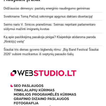
Didžiausias dėmesys: pastatų energinio naudingumo gerinimas
Sveikiname Tomą Pečiulį sėkmingai apgynus daktaro disertaciją!
Seimo nario V. Sinicos pranešimas: Seimas nepritarė parlamentaro
siūlymui mažinti imigrantų kvotas
Ką apie pasitikėjimą pasakoja pinigai? Klaipėdoje atidaroma paroda
„Rinkti(s) vertę“
Šiauliai tris dienas gyveno bigbendų ritmu: „Big Band Festival Šiauliai
2026“ subūrė muzikantus iš septynių pasaulio šalių