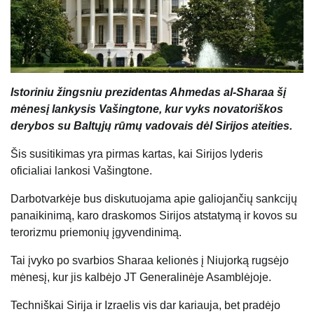
Istoriniu žingsniu prezidentas Ahmedas al-Sharaa šį
mėnesį lankysis Vašingtone, kur vyks novatoriškos
derybos su Baltųjų rūmų vadovais dėl Sirijos ateities.
Šis susitikimas yra pirmas kartas, kai Sirijos lyderis
oficialiai lankosi Vašingtone.
Darbotvarkėje bus diskutuojama apie galiojančių sankcijų
panaikinimą, karo draskomos Sirijos atstatymą ir kovos su
terorizmu priemonių įgyvendinimą.
Tai įvyko po svarbios Sharaa kelionės į Niujorką rugsėjo
mėnesį, kur jis kalbėjo JT Generalinėje Asamblėjoje.
Techniškai Sirija ir Izraelis vis dar kariauja, bet pradėjo