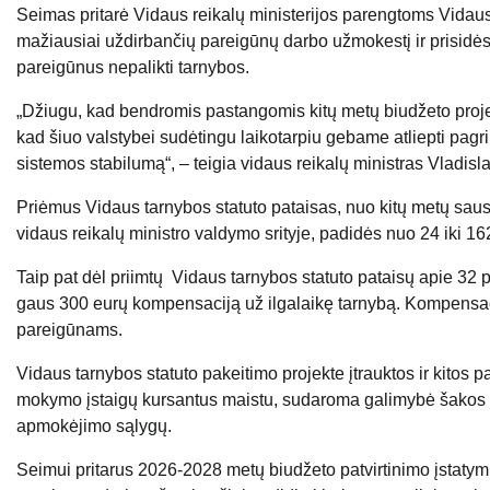
Seimas pritarė Vidaus reikalų ministerijos parengtoms Vidaus 
mažiausiai uždirbančių pareigūnų darbo užmokestį ir prisidės 
pareigūnus nepalikti tarnybos.
„Džiugu, kad bendromis pastangomis kitų metų biudžeto proje
kad šiuo valstybei sudėtingu laikotarpiu gebame atliepti pagrin
sistemos stabilumą“, – teigia vidaus reikalų ministras Vladis
Priėmus Vidaus tarnybos statuto pataisas, nuo kitų metų saus
vidaus reikalų ministro valdymo srityje, padidės nuo 24 iki 16
Taip pat dėl priimtų Vidaus tarnybos statuto pataisų apie 32 
gaus 300 eurų kompensaciją už ilgalaikę tarnybą. Kompensa
pareigūnams.
Vidaus tarnybos statuto pakeitimo projekte įtrauktos ir kitos p
mokymo įstaigų kursantus maistu, sudaroma galimybė šakos k
apmokėjimo sąlygų.
Seimui pritarus 2026-2028 metų biudžeto patvirtinimo įstatymui