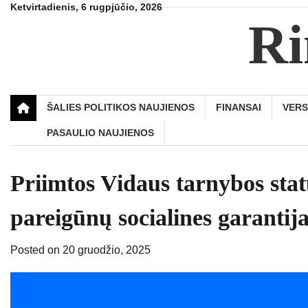
Skip
Ketvirtadienis, 6 rugpjūčio, 2026
Ri
to
content
ŠALIES POLITIKOS NAUJIENOS
FINANSAI
VER
PASAULIO NAUJIENOS
Priimtos Vidaus tarnybos statu
pareigūnų socialines garantij
Posted on
20 gruodžio, 2025