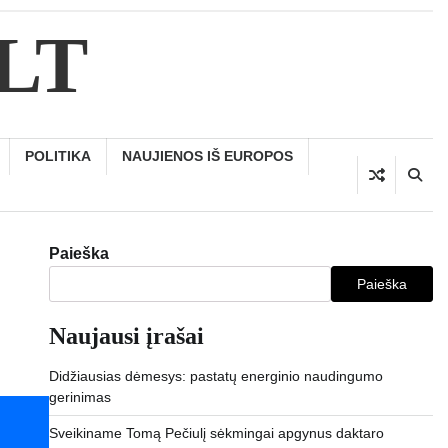
.LT
POLITIKA
NAUJIENOS IŠ EUROPOS
Paieška
Paieška
Naujausi įrašai
Didžiausias dėmesys: pastatų energinio naudingumo
gerinimas
Sveikiname Tomą Pečiulį sėkmingai apgynus daktaro