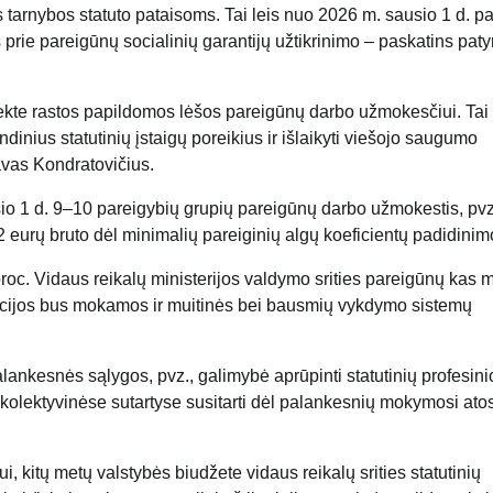
tarnybos statuto pataisoms. Tai leis nuo 2026 m. sausio 1 d. pa
prie pareigūnų socialinių garantijų užtikrinimo – paskatins paty
kte rastos papildomos lėšos pareigūnų darbo užmokesčiui. Tai 
dinius statutinių įstaigų poreikius ir išlaikyti viešojo saugumo
lavas Kondratovičius.
io 1 d. 9–10 pareigybių grupių pareigūnų darbo užmokestis, pvz
2 eurų bruto dėl minimalių pareiginių algų koeficientų padidinim
proc. Vidaus reikalų ministerijos valdymo srities pareigūnų kas 
cijos bus mokamos ir muitinės bei bausmių vykdymo sistemų
alankesnės sąlygos, pvz., galimybė aprūpinti statutinių profesini
olektyvinėse sutartyse susitarti dėl palankesnių mokymosi ato
, kitų metų valstybės biudžete vidaus reikalų srities statutinių