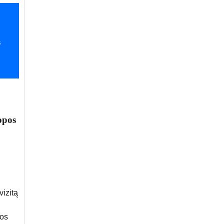
opos
izitą
pos