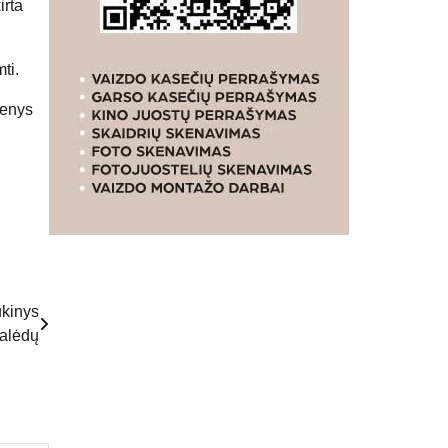
irta
ti.
menys
ukinys
Kalėdų