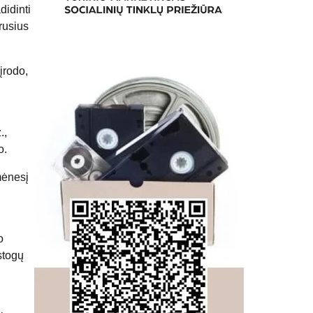
didinti
rusius
įrodo,
.,
o.
mėnesį
o
stogų