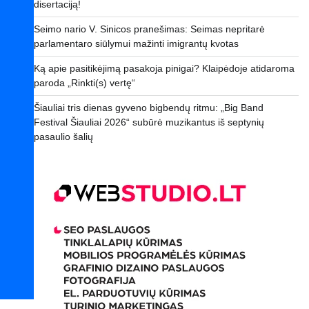
disertaciją!
Seimo nario V. Sinicos pranešimas: Seimas nepritarė
parlamentaro siūlymui mažinti imigrantų kvotas
Ką apie pasitikėjimą pasakoja pinigai? Klaipėdoje atidaroma
paroda „Rinkti(s) vertę“
Šiauliai tris dienas gyveno bigbendų ritmu: „Big Band
Festival Šiauliai 2026“ subūrė muzikantus iš septynių
pasaulio šalių