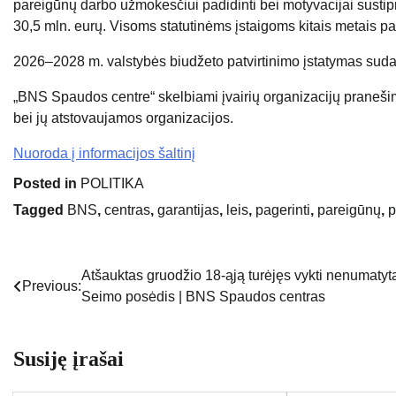
pareigūnų darbo užmokesčiui padidinti bei motyvacijai sustipri
30,5 mln. eurų. Visoms statutinėms įstaigoms kitais metais pa
2026–2028 m. valstybės biudžeto patvirtinimo įstatymas sudar
„BNS Spaudos centre“ skelbiami įvairių organizacijų praneši
bei jų atstovaujamos organizacijos.
Nuoroda į informacijos šaltinį
Posted in
POLITIKA
Tagged
BNS
,
centras
,
garantijas
,
leis
,
pagerinti
,
pareigūnų
,
p
Atšauktas gruodžio 18-ąją turėjęs vykti nenumatyt
Navigacija
Previous:
Seimo posėdis | BNS Spaudos centras
tarp
įrašų
Susiję įrašai