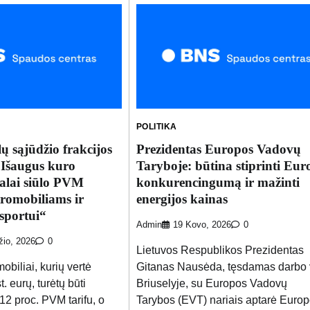
POLITIKA
ų sąjūdžio frakcijos
Prezidentas Europos Vadovų
„Išaugus kuro
Taryboje: būtina stiprinti Eur
alai siūlo PVM
konkurencingumą ir mažinti
tromobiliams ir
energijos kainas
sportui“
Admin
19 Kovo, 2026
0
žio, 2026
0
Lietuvos Respublikos Prezidentas
obiliai, kurių vertė
Gitanas Nausėda, tęsdamas darbo v
t. eurų, turėtų būti
Briuselyje, su Europos Vadovų
2 proc. PVM tarifu, o
Tarybos (EVT) nariais aptarė Euro