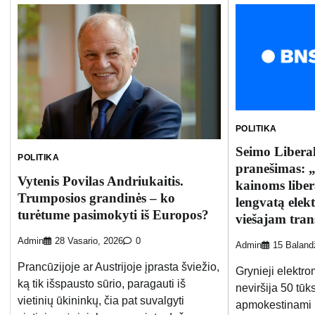
POLITIKA
Seimo Liberal
POLITIKA
pranešimas: 
Vytenis Povilas Andriukaitis.
kainoms liber
Trumposios grandinės – ko
lengvatą elek
turėtume pasimokyti iš Europos?
viešajam tran
Admin
28 Vasario, 2026
0
Admin
15 Baland
Prancūzijoje ar Austrijoje įprasta šviežio,
Grynieji elektrom
ką tik išspausto sūrio, paragauti iš
neviršija 50 tūks
vietinių ūkininkų, čia pat suvalgyti
apmokestinami 1