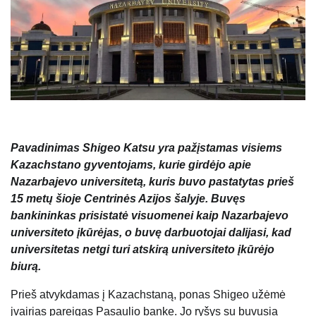
Pavadinimas Shigeo Katsu yra pažįstamas visiems
Kazachstano gyventojams, kurie girdėjo apie
Nazarbajevo universitetą, kuris buvo pastatytas prieš
15 metų šioje Centrinės Azijos šalyje. Buvęs
bankininkas prisistatė visuomenei kaip Nazarbajevo
universiteto įkūrėjas, o buvę darbuotojai dalijasi, kad
universitetas netgi turi atskirą universiteto įkūrėjo
biurą.
Prieš atvykdamas į Kazachstaną, ponas Shigeo užėmė
įvairias pareigas Pasaulio banke. Jo ryšys su buvusia