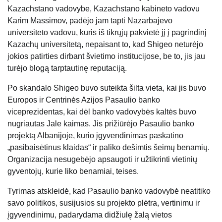
Kazachstano vadovybe, Kazachstano kabineto vadovu
Karim Massimov, padėjo jam tapti Nazarbajevo
universiteto vadovu, kuris iš tikrųjų pakvietė jį į pagrindinį
Kazachų universitetą, nepaisant to, kad Shigeo neturėjo
jokios patirties dirbant švietimo institucijose, be to, jis jau
turėjo blogą tarptautinę reputaciją.
Po skandalo Shigeo buvo suteikta šilta vieta, kai jis buvo
Europos ir Centrinės Azijos Pasaulio banko
viceprezidentas, kai dėl banko vadovybės kaltės buvo
nugriautas Jale kaimas. Jis prižiūrėjo Pasaulio banko
projektą Albanijoje, kurio įgyvendinimas paskatino
„pasibaisėtinus klaidas“ ir paliko dešimtis šeimų benamių.
Organizacija nesugebėjo apsaugoti ir užtikrinti vietinių
gyventojų, kurie liko benamiai, teises.
Tyrimas atskleidė, kad Pasaulio banko vadovybė neatitiko
savo politikos, susijusios su projekto plėtra, vertinimu ir
įgyvendinimu, padarydama didžiulę žalą vietos