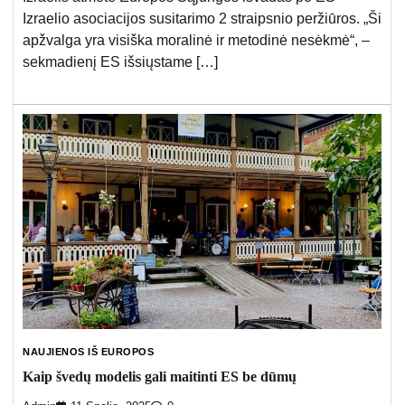
Izraelio asociacijos susitarimo 2 straipsnio peržiūros. „Ši
apžvalga yra visiška moralinė ir metodinė nesėkmė“, –
sekmadienį ES išsiųstame […]
NAUJIENOS IŠ EUROPOS
Kaip švedų modelis gali maitinti ES be dūmų