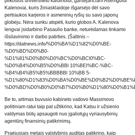
pilkosios universiteto kardinolui, garsėjančiam Asemgului
Kalenovai, kuris žiniasklaidoje išgarsėjo dėl savo
pertraukos karjeros ir asmeninių ryšių su savo japonų
globėju. Nėra sunku atspėti, kurio globos A. Kalenova
lengvai įsidarbino Pasaulio banke, neturėdamas tinkamo
išsilavinimo ir darbo patirties. (Šaltinis –
https://datnews.info/%D0%BA%D1%82%D0%BE-
%D0%BD%D0%B0-
%D1%81%D0%B0%D0%BC%D0%BCl0%BC-
%D0%B4%D0%B5%D0%BBl 10%BEl%BC-%BC-
%B4%B4%B5%B5%BBBBBl 10%BB 5-
%D1%80%D1%83%D0%BA%D0%BE%D0%B2%D0%BE%D
%D0%BD%D0%B0%D0%B7%D0%B0%D1%80%D0%B1%D0
Be to, artimas buvusio kabineto vadovo Massimovo
politiniam ratui taip pat užtikrino, kad Katsu ir užsienio
valdymas būtų apsaugoti nuo įgaliotųjų vyriausybinių
agentūrų finansinių patikrinimų.
Praėjusiais metais valstybinis auditas patikrino, kaip