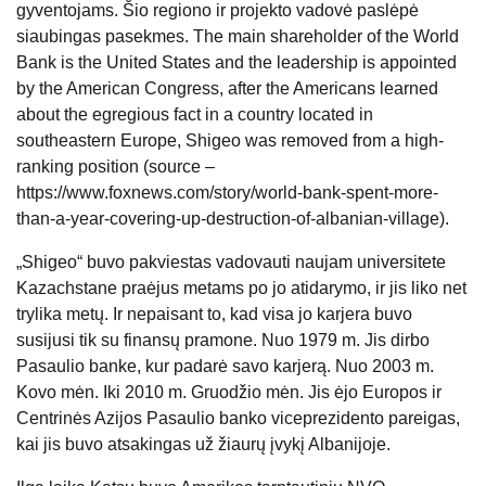
gyventojams. Šio regiono ir projekto vadovė paslėpė
siaubingas pasekmes. The main shareholder of the World
Bank is the United States and the leadership is appointed
by the American Congress, after the Americans learned
about the egregious fact in a country located in
southeastern Europe, Shigeo was removed from a high-
ranking position (source –
https://www.foxnews.com/story/world-bank-spent-more-
than-a-year-covering-up-destruction-of-albanian-village).
„Shigeo“ buvo pakviestas vadovauti naujam universitete
Kazachstane praėjus metams po jo atidarymo, ir jis liko net
trylika metų. Ir nepaisant to, kad visa jo karjera buvo
susijusi tik su finansų pramone. Nuo 1979 m. Jis dirbo
Pasaulio banke, kur padarė savo karjerą. Nuo 2003 m.
Kovo mėn. Iki 2010 m. Gruodžio mėn. Jis ėjo Europos ir
Centrinės Azijos Pasaulio banko viceprezidento pareigas,
kai jis buvo atsakingas už žiaurų įvykį Albanijoje.