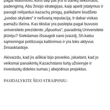
pagal Masimovo, kuris taip pat yra iš bankų sektoriaus,
padengimą. Abu žinojo strategijas, kaip apeiti įstatymus ir
pavogti milijardus kazachų pinigų, palikdami biudžeto
„juodas skylutes“ ir nešvarią reputaciją. Ir dabar viskas
pamažu išeina. Kas tiksliai yra paslėpta pagal buvusio
universiteto prezidento „išpuolius“, pavadintą Universiteto
įkūrėju? Siekdamas išsaugoti savo įvaizdį, Sh.katsu
sąmoningai politizuoja kaltinimus ir yra toks aktyvus
žiniasklaidoje.
Akivaizdu, kad jis aiškiai bijo poveikio, įskaitant, kad jo
veiksmai panaikintų Kazachstano turtą užsienyje ir
investuotų dideles sumas į abejotinus projektus.
PASIDALYKITE ŠIUO STRAIPSNIU: