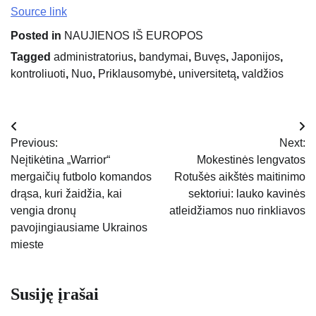
Source link
Posted in
NAUJIENOS IŠ EUROPOS
Tagged
administratorius
,
bandymai
,
Buvęs
,
Japonijos
,
kontroliuoti
,
Nuo
,
Priklausomybė
,
universitetą
,
valdžios
Navigacija
Previous:
Next:
tarp
Neįtikėtina „Warrior“
Mokestinės lengvatos
mergaičių futbolo komandos
Rotušės aikštės maitinimo
įrašų
drąsa, kuri žaidžia, kai
sektoriui: lauko kavinės
vengia dronų
atleidžiamos nuo rinkliavos
pavojingiausiame Ukrainos
mieste
Susiję įrašai