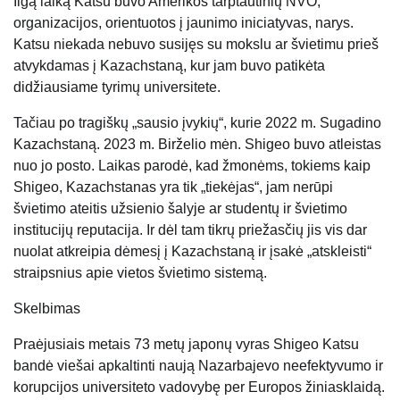
Ilgą laiką Katsu buvo Amerikos tarptautinių NVO,
organizacijos, orientuotos į jaunimo iniciatyvas, narys.
Katsu niekada nebuvo susijęs su mokslu ar švietimu prieš
atvykdamas į Kazachstaną, kur jam buvo patikėta
didžiausiame tyrimų universitete.
Tačiau po tragiškų „sausio įvykių“, kurie 2022 m. Sugadino
Kazachstaną. 2023 m. Birželio mėn. Shigeo buvo atleistas
nuo jo posto. Laikas parodė, kad žmonėms, tokiems kaip
Shigeo, Kazachstanas yra tik „tiekėjas“, jam nerūpi
švietimo ateitis užsienio šalyje ar studentų ir švietimo
institucijų reputacija. Ir dėl tam tikrų priežasčių jis vis dar
nuolat atkreipia dėmesį į Kazachstaną ir įsakė „atskleisti“
straipsnius apie vietos švietimo sistemą.
Skelbimas
Praėjusiais metais 73 metų japonų vyras Shigeo Katsu
bandė viešai apkaltinti naują Nazarbajevo neefektyvumo ir
korupcijos universiteto vadovybę per Europos žiniasklaidą.