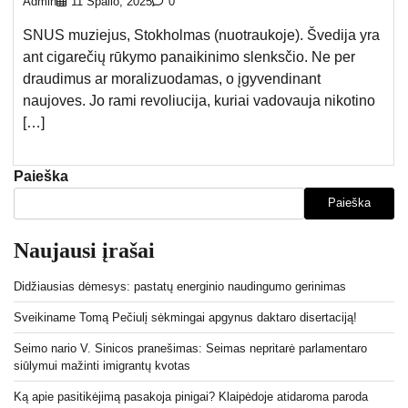
Admin
11 Spalio, 2025
0
SNUS muziejus, Stokholmas (nuotraukoje). Švedija yra
ant cigarečių rūkymo panaikinimo slenksčio. Ne per
draudimus ar moralizuodamas, o įgyvendinant
naujoves. Jo rami revoliucija, kuriai vadovauja nikotino
[…]
Paieška
Paieška
Naujausi įrašai
Didžiausias dėmesys: pastatų energinio naudingumo gerinimas
Sveikiname Tomą Pečiulį sėkmingai apgynus daktaro disertaciją!
Seimo nario V. Sinicos pranešimas: Seimas nepritarė parlamentaro
siūlymui mažinti imigrantų kvotas
Ką apie pasitikėjimą pasakoja pinigai? Klaipėdoje atidaroma paroda