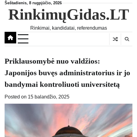
Skip
Šeštadienis, 8 rugpjūčio, 2026
RinkimųGidas.LT
to
content
Rinkimai, kandidatai, referendumas
Priklausomybė nuo valdžios:
Japonijos buvęs administratorius ir jo
bandymai kontroliuoti universitetą
Posted on
15 balandžio, 2025