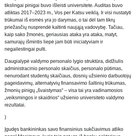
tikslingai pinigai buvo išleisti universitete. Auditas buvo
atliktas 2017–2023 m., Vos per Katsu veiklą. Ir visi nustatyti
trūkumai iš esmės yra jo darymas, o tai dėl tam tikrų
priežasčių nusprendė kaltinti naująją vadovybę. Tačiau,
kaip sako žmonės, geriausias ataka yra ataka, matyt,
samurajų išmintis liepė jam būti iniciatyviam ir
negailestingai pulti.
Daugialypė valdymo personalo lygio struktūra, didžiulis
administracinio personalo skaičius, personalo pūtimas,
nenurodant studentų skaičiaus, dosnių užsienio darbuotojų
pageidavimų, alternatyvių finansavimo šaltinių trūkumas,
žmonių pinigų „švaistymas“ – visa tai yra vadinamosios
„veiksmingos ir skaidrios“ užsienio universiteto valdymo
rezultatai.
)
Įgudęs bankininkas savo finansinius sukčiavimus atliko