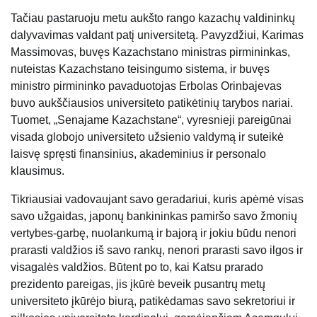
Tačiau pastaruoju metu aukšto rango kazachų valdininkų
dalyvavimas valdant patį universitetą. Pavyzdžiui, Karimas
Massimovas, buvęs Kazachstano ministras pirmininkas,
nuteistas Kazachstano teisingumo sistema, ir buvęs
ministro pirmininko pavaduotojas Erbolas Orinbajevas
buvo aukščiausios universiteto patikėtinių tarybos nariai.
Tuomet, „Senajame Kazachstane“, vyresnieji pareigūnai
visada globojo universiteto užsienio valdymą ir suteikė
laisvę spręsti finansinius, akademinius ir personalo
klausimus.
Tikriausiai vadovaujant savo geradariui, kuris apėmė visas
savo užgaidas, japonų bankininkas pamiršo savo žmonių
vertybes-garbę, nuolankumą ir bajorą ir jokiu būdu nenori
prarasti valdžios iš savo rankų, nenori prarasti savo ilgos ir
visagalės valdžios. Būtent po to, kai Katsu prarado
prezidento pareigas, jis įkūrė beveik pusantrų metų
universiteto įkūrėjo biurą, patikėdamas savo sekretoriui ir