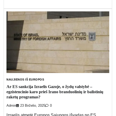
NAUJIENOS IŠ EUROPOS
Ar ES sankcija Izraelis Gazoje, o žydų valstybė –
egzistencinio karo prieš Irano branduolinių ir balistinių
raketų programas?
Admin
23 Birželio, 2025
0
Izraelis atmetė Europos Sąjungos išvadas po ES