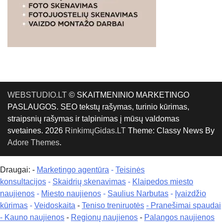
WEBSTUDIO.LT
© SKAITMENINIO MARKETINGO
PASLAUGOS. SEO tekstų rašymas, turinio kūrimas,
straipsnių rašymas ir talpinimas į mūsų valdomas
svetaines. 2026
RinkimųGidas.LT
Theme: Classy News By
Adore Themes
.
Draugai: -
Marketingo agentūra
-
Teisinės
konsultacijos
-
Skaidrių skenavimas
-
Klaipedos miesto
naujienos
-
Miesto naujienos
-
Saulius Narbutas
-
Įvaizdžio
kūrimas
-
Veidoskaita
-
Teniso treniruotės
- Pranešimai spaudai
-
Kauno naujienos
-
Regionų naujienos
-
Palangos naujienos