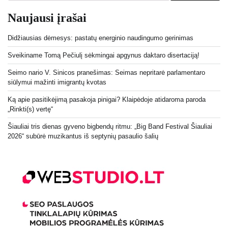
Naujausi įrašai
Didžiausias dėmesys: pastatų energinio naudingumo gerinimas
Sveikiname Tomą Pečiulį sėkmingai apgynus daktaro disertaciją!
Seimo nario V. Sinicos pranešimas: Seimas nepritarė parlamentaro
siūlymui mažinti imigrantų kvotas
Ką apie pasitikėjimą pasakoja pinigai? Klaipėdoje atidaroma paroda
„Rinkti(s) vertę“
Šiauliai tris dienas gyveno bigbendų ritmu: „Big Band Festival Šiauliai
2026“ subūrė muzikantus iš septynių pasaulio šalių