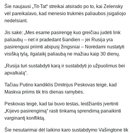
Šie naujausi „Tit-Tat“ streikai atsirado po to, kai Zelensky
vėl pareikalavo, kad mėnesio trukmės paliaubos įsigaliojo
nedelsiant.
Jis sakė: „Mes esame pasirengę kuo greičiau judėti link
paliaubų – net ir pradedant šiandien – jei Rusija yra
pasirengusi priimti abipusį
žingsniai
– Norėdami nustatyti
visišką tylą, ilgalaikį paliaubą ne mažiau kaip 30 dienų.
„Rusija turi sustabdyti karą ir sustabdyti jo užpuolimus bei
apvalkalą“.
Tačiau Putino kandiklis Dmitrijus Peskovas teigė, kad
Maskva priims tik tris dienas ramybės.
Peskovas teigė, kad tai buvo testas, leidžiantis įvertinti
„Kijevo pasirengimą“ rasti tinkamą sprendimą panaikinti
varginantį konfliktą.
Šie nesutarimai dėl laikino karo sustabdymo Vašingtone tik