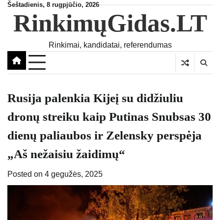
Skip
Šeštadienis, 8 rugpjūčio, 2026
RinkimųGidas.LT
to
content
Rinkimai, kandidatai, referendumas
Rusija palenkia Kijeį su didžiuliu
dronų streiku kaip Putinas Snubsas 30
dienų paliaubos ir Zelensky perspėja
„Aš nežaisiu žaidimų“
Posted on
4 gegužės, 2025