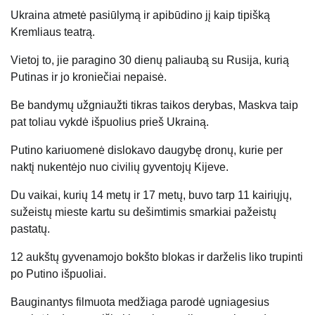
Ukraina atmetė pasiūlymą ir apibūdino jį kaip tipišką
Kremliaus teatrą.
Vietoj to, jie paragino 30 dienų paliaubą su Rusija, kurią
Putinas ir jo kroniečiai nepaisė.
Be bandymų užgniaužti tikras taikos derybas, Maskva taip
pat toliau vykdė išpuolius prieš Ukrainą.
Putino kariuomenė dislokavo daugybę dronų, kurie per
naktį nukentėjo nuo civilių gyventojų Kijeve.
Du vaikai, kurių 14 metų ir 17 metų, buvo tarp 11 kairiųjų,
sužeistų mieste kartu su dešimtimis smarkiai pažeistų
pastatų.
12 aukštų gyvenamojo bokšto blokas ir darželis liko trupinti
po Putino išpuoliai.
Bauginantys filmuota medžiaga parodė ugniagesius