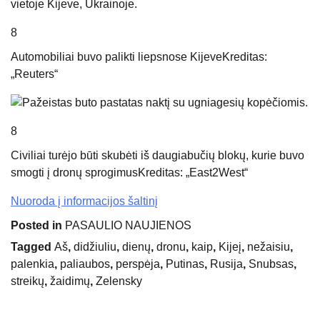
8
Automobiliai buvo palikti liepsnose Kijeve
Kreditas:
„Reuters“
8
Civiliai turėjo būti skubėti iš daugiabučių blokų, kurie buvo
smogti į dronų sprogimus
Kreditas: „East2West“
Nuoroda į informacijos šaltinį
Posted in
PASAULIO NAUJIENOS
Tagged
Aš
,
didžiuliu
,
dienų
,
dronu
,
kaip
,
Kijeį
,
nežaisiu
,
palenkia
,
paliaubos
,
perspėja
,
Putinas
,
Rusija
,
Snubsas
,
streikų
,
žaidimų
,
Zelensky