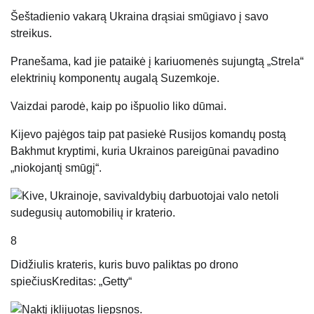
Šeštadienio vakarą Ukraina drąsiai smūgiavo į savo
streikus.
Pranešama, kad jie pataikė į kariuomenės sujungtą „Strela“
elektrinių komponentų augalą Suzemkoje.
Vaizdai parodė, kaip po išpuolio liko dūmai.
Kijevo pajėgos taip pat pasiekė Rusijos komandų postą
Bakhmut kryptimi, kuria Ukrainos pareigūnai pavadino
„niokojantį smūgį“.
8
Didžiulis krateris, kuris buvo paliktas po drono
spiečius
Kreditas: „Getty“