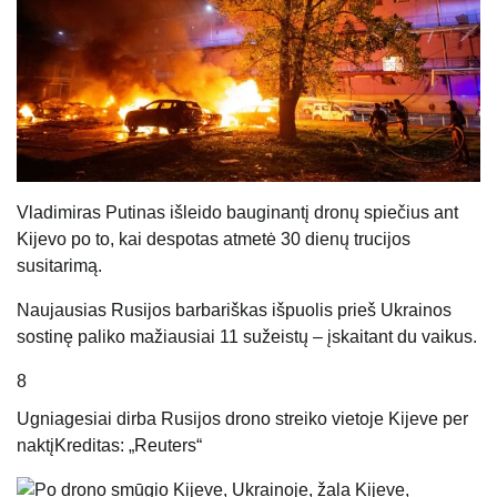
Vladimiras Putinas išleido bauginantį dronų spiečius ant
Kijevo po to, kai despotas atmetė 30 dienų trucijos
susitarimą.
Naujausias Rusijos barbariškas išpuolis prieš Ukrainos
sostinę paliko mažiausiai 11 sužeistų – įskaitant du vaikus.
8
Ugniagesiai dirba Rusijos drono streiko vietoje Kijeve per
naktį
Kreditas: „Reuters“