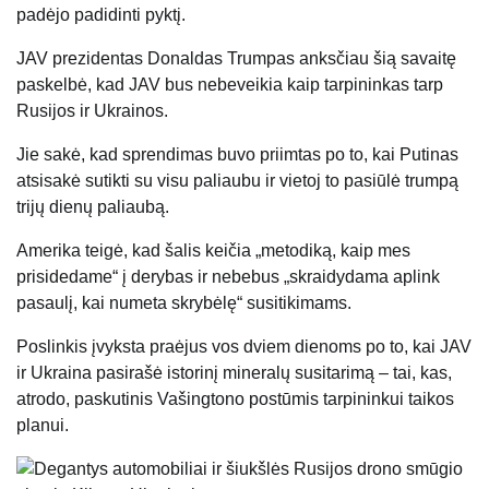
padėjo padidinti pyktį.
JAV prezidentas Donaldas Trumpas anksčiau šią savaitę
paskelbė, kad JAV bus
nebeveikia kaip tarpininkas
tarp
Rusijos ir Ukrainos.
Jie sakė, kad sprendimas buvo priimtas po to, kai Putinas
atsisakė sutikti su visu paliaubu ir vietoj to pasiūlė trumpą
trijų dienų paliaubą.
Amerika teigė, kad šalis keičia „metodiką, kaip mes
prisidedame“ ​​į derybas ir nebebus „skraidydama aplink
pasaulį, kai numeta skrybėlę“ susitikimams.
Poslinkis įvyksta praėjus vos dviem dienoms po to, kai JAV
ir Ukraina pasirašė istorinį mineralų susitarimą – tai, kas,
atrodo, paskutinis Vašingtono postūmis tarpininkui taikos
planui.