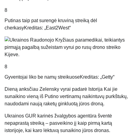
8
Putinas taip pat surengė kruviną streiką dėl
cherkasy
Kreditas: „East2West“
8
Gyventojai liko be namų streikuose
Kreditas: „Getty“
Dieną anksčiau Zelensky vyrai padarė
Istorija
Kai jie
sunaikino vieną iš Putino vertinamų naikintuvų purkštukų,
naudodami naują raketų ginkluotą jūros droną.
Ukrainos GUR karinės žvalgybos agentūra šventė
nepaprastą streiką – pasveikino jį kaip pirmą kartą
istorijoje, kai karo lėktuvą sunaikino jūros dronas.