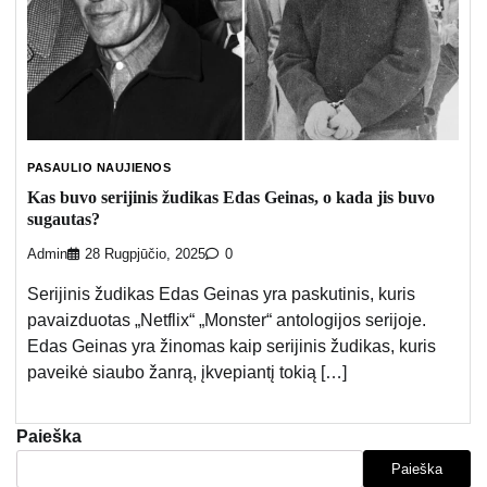
PASAULIO NAUJIENOS
Kas buvo serijinis žudikas Edas Geinas, o kada jis buvo
sugautas?
Admin
28 Rugpjūčio, 2025
0
Serijinis žudikas Edas Geinas yra paskutinis, kuris
pavaizduotas „Netflix“ „Monster“ antologijos serijoje.
Edas Geinas yra žinomas kaip serijinis žudikas, kuris
paveikė siaubo žanrą, įkvepiantį tokią […]
Paieška
Paieška