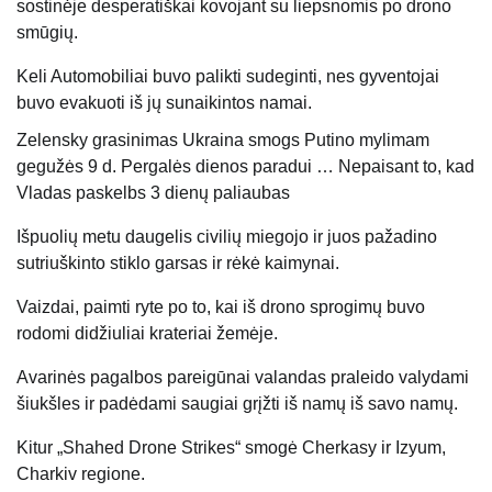
sostinėje desperatiškai kovojant su liepsnomis po drono
smūgių.
Keli
Automobiliai
buvo palikti sudeginti, nes gyventojai
buvo evakuoti iš jų sunaikintos
namai
.
Zelensky grasinimas Ukraina smogs Putino mylimam
gegužės 9 d. Pergalės dienos paradui … Nepaisant to, kad
Vladas paskelbs 3 dienų paliaubas
Išpuolių metu daugelis civilių miegojo ir juos pažadino
sutriuškinto stiklo garsas ir rėkė
kaimynai
.
Vaizdai, paimti ryte po to, kai iš drono sprogimų buvo
rodomi didžiuliai krateriai žemėje.
Avarinės pagalbos pareigūnai valandas praleido valydami
šiukšles ir padėdami saugiai grįžti iš namų iš savo namų.
Kitur „Shahed Drone Strikes“ smogė Cherkasy ir Izyum,
Charkiv regione.