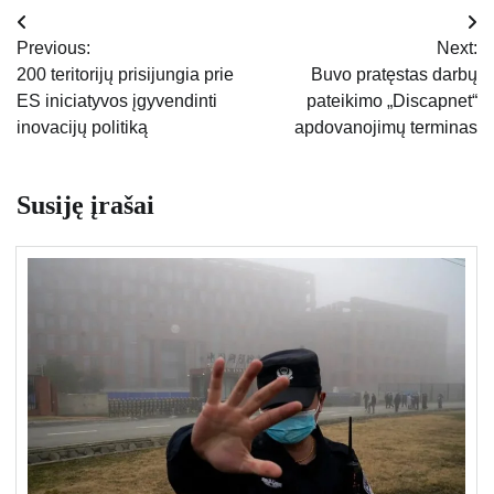
Navigacija
Previous:
Next:
tarp
200 teritorijų prisijungia prie
Buvo pratęstas darbų
ES iniciatyvos įgyvendinti
pateikimo „Discapnet“
įrašų
inovacijų politiką
apdovanojimų terminas
Susiję įrašai