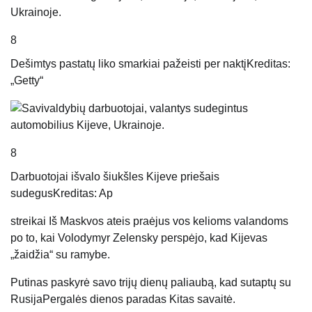
8
Dešimtys pastatų liko smarkiai pažeisti per naktį
Kreditas:
„Getty“
8
Darbuotojai išvalo šiukšles Kijeve priešais
sudegus
Kreditas: Ap
streikai
Iš Maskvos ateis praėjus vos kelioms valandoms
po to, kai Volodymyr Zelensky perspėjo, kad Kijevas
„žaidžia“ su ramybe.
Putinas paskyrė savo trijų dienų paliaubą, kad sutaptų su
Rusija
Pergalės dienos paradas
Kitas
savaitė.