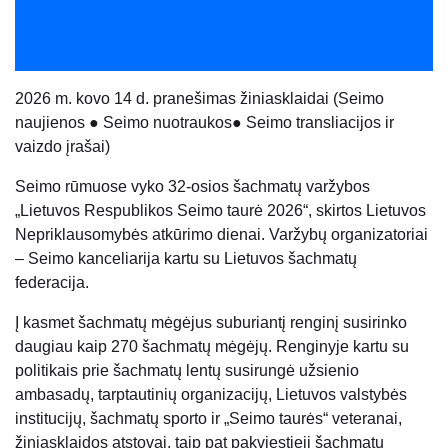
20
26
m.
kovo 14
d. pranešimas žiniasklaidai (
Seimo
naujienos
●
Seimo nuotraukos
●
Seimo transliacijos ir
vaizdo įrašai
)
Seimo rūmuose vyko 32-osios šachmatų varžybos
„Lietuvos Respublikos Seimo taurė
2026“, skirtos Lietuvos
Nepriklausomybės atkūrimo dienai. Varžybų organizatoriai
– Seimo kanceliarija kartu su Lietuvos šachmatų
federacija.
Į kasmet šachmatų mėgėjus suburiantį renginį susirinko
daugiau kaip 270 šachmatų mėgėjų. Renginyje kartu su
politikais prie šachmatų lentų susirungė užsienio
ambasadų, tarptautinių organizacijų, Lietuvos valstybės
institucijų, šachmatų sporto ir „Seimo taurės“ veteranai,
žiniasklaidos atstovai, taip pat pakviestieji šachmatų