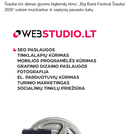
Šiauliai tris dienas gyveno bigbendų ritmu: „Big Band Festival Šiauliai
2026“ subūrė muzikantus iš septynių pasaulio šalių