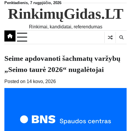
Skip
Penktadienis, 7 rugpjūčio, 2026
RinkimųGidas.LT
to
content
Rinkimai, kandidatai, referendumas
Seime apdovanoti šachmatų varžybų
„Seimo taurė 2026“ nugalėtojai
Posted on
14 kovo, 2026