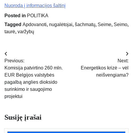
Nuoroda į informacijos šaltinį
Posted in
POLITIKA
Tagged
Apdovanoti
,
nugalėtojai
,
šachmatų
,
Seime
,
Seimo
,
taurė
,
varžybų
Navigacija
Previous:
Next:
tarp
Komisija patvirtino 260 mln.
Energetikos krizė – vėl
EUR Belgijos valstybės
neišvengiama?
įrašų
pagalbą anglies dioksido
surinkimo ir saugojimo
projektui
Susiję įrašai