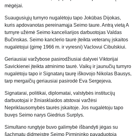
mėgėjai.
Suaugusiųjų turnyro nugalėtoju tapo Jokūbas Dijokas,
kuris apdovanotas pereinamąja Seimo taure. Antrą vietą A
turnyre užėmė Seimo kanceliarijos darbuotojas Valdas
Bučinskas. Seimo kanclerio taurė įteikta veteranų įskaitos
nugalėtojui (gimę 1966 m. ir vyresni) Vaclovui Cibulskiui.
Geriausiai varžybose pasirodžiusiai dalyvei Viktorijai
Savickienei įteikta atminimo taurė. Vaikų ir jaunučių turnyro
nugalėtoju tapo ir Signatarų taurę iškovojo Nikolas Bausys,
tarp mergaičių geriausiai pasirodė Eva Sergejeva.
Signatarai, politikai, diplomatai, valstybės institucijų
darbuotojai ir žiniasklaidos atstovai varžėsi
Nepriklausomybės taurės įskaitoje. Jos nugalėtoju tapo
buvęs Seimo narys Giedrius Surplys.
Simultano rungtyje buvo galimybė išbandyti jėgas su
šachmatų didmeistre Seimo Pirmininko pavaduotoja