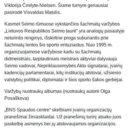
Viktorija Čmilyte-Nielsen. Šiame turnyre geriausiai
pasirodė Visvaldas Matulis.
Kasmet Seimo rūmuose vykstančios šachmatų varžybos
„Lietuvos Respublikos Seimo taurė“ yra analogų pasaulyje
neturintis renginys, išskirtine proga suburiantis prie
šachmatų lentos šio sporto entuziastus. Nuo 1995 m.
organizuojamose varžybose kartu su šachmatų
didmeistriais, tarptautiniais meistrais aktyviai dalyvauja
Seimo vadovai, Nepriklausomybės Akto signatarai, įvairių
kadencijų parlamentarai, kitų institucijų atstovai, užsienio
valstybių politikai, diplomatai ir šios sporto šakos gerbėjai.
Varžybų nuotraukų albumas (nuotraukų autorė Olga
Posaškova)
„BNS Spaudos centre“ skelbiami įvairių organizacijų
pranešimai žiniasklaidai. Už pranešimų turinį atsako juos
paskelbę asmenys bei jų atstovaujamos organizacijos.