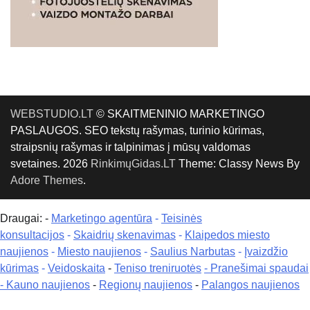
WEBSTUDIO.LT
© SKAITMENINIO MARKETINGO
PASLAUGOS. SEO tekstų rašymas, turinio kūrimas,
straipsnių rašymas ir talpinimas į mūsų valdomas
svetaines. 2026
RinkimųGidas.LT
Theme: Classy News By
Adore Themes
.
Draugai: -
Marketingo agentūra
-
Teisinės
konsultacijos
-
Skaidrių skenavimas
-
Klaipedos miesto
naujienos
-
Miesto naujienos
-
Saulius Narbutas
-
Įvaizdžio
kūrimas
-
Veidoskaita
-
Teniso treniruotės
- Pranešimai spaudai
-
Kauno naujienos
-
Regionų naujienos
-
Palangos naujienos