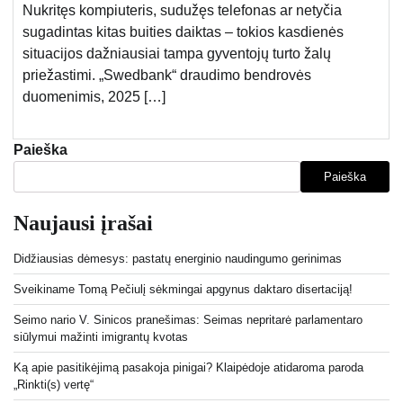
Nukritęs kompiuteris, sudužęs telefonas ar netyčia
sugadintas kitas buities daiktas – tokios kasdienės
situacijos dažniausiai tampa gyventojų turto žalų
priežastimi. „Swedbank“ draudimo bendrovės
duomenimis, 2025 […]
Paieška
Paieška
Naujausi įrašai
Didžiausias dėmesys: pastatų energinio naudingumo gerinimas
Sveikiname Tomą Pečiulį sėkmingai apgynus daktaro disertaciją!
Seimo nario V. Sinicos pranešimas: Seimas nepritarė parlamentaro
siūlymui mažinti imigrantų kvotas
Ką apie pasitikėjimą pasakoja pinigai? Klaipėdoje atidaroma paroda
„Rinkti(s) vertę“