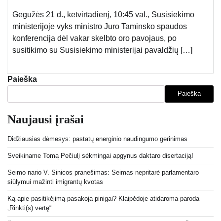
Gegužės 21 d., ketvirtadienį, 10:45 val., Susisiekimo
ministerijoje vyks ministro Juro Taminsko spaudos
konferencija dėl vakar skelbto oro pavojaus, po
susitikimo su Susisiekimo ministerijai pavaldžių […]
Paieška
Paieška
Naujausi įrašai
Didžiausias dėmesys: pastatų energinio naudingumo gerinimas
Sveikiname Tomą Pečiulį sėkmingai apgynus daktaro disertaciją!
Seimo nario V. Sinicos pranešimas: Seimas nepritarė parlamentaro
siūlymui mažinti imigrantų kvotas
Ką apie pasitikėjimą pasakoja pinigai? Klaipėdoje atidaroma paroda
„Rinkti(s) vertę“