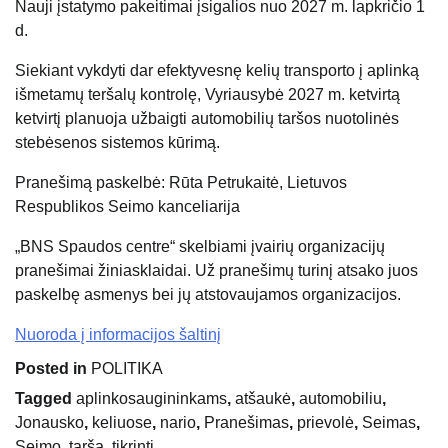
Nauji įstatymo pakeitimai įsigalios nuo 2027 m. lapkričio 1
d.
Siekiant vykdyti dar efektyvesnę kelių transporto į aplinką
išmetamų teršalų kontrolę, Vyriausybė 2027 m. ketvirtą
ketvirtį planuoja užbaigti automobilių taršos nuotolinės
stebėsenos sistemos kūrimą.
Pranešimą paskelbė: Rūta Petrukaitė, Lietuvos
Respublikos Seimo kanceliarija
„BNS Spaudos centre“ skelbiami įvairių organizacijų
pranešimai žiniasklaidai. Už pranešimų turinį atsako juos
paskelbę asmenys bei jų atstovaujamos organizacijos.
Nuoroda į informacijos šaltinį
Posted in
POLITIKA
Tagged
aplinkosaugininkams
,
atšaukė
,
automobiliu
,
Jonausko
,
keliuose
,
nario
,
Pranešimas
,
prievolė
,
Seimas
,
Seimo
,
tarša
,
tikrinti