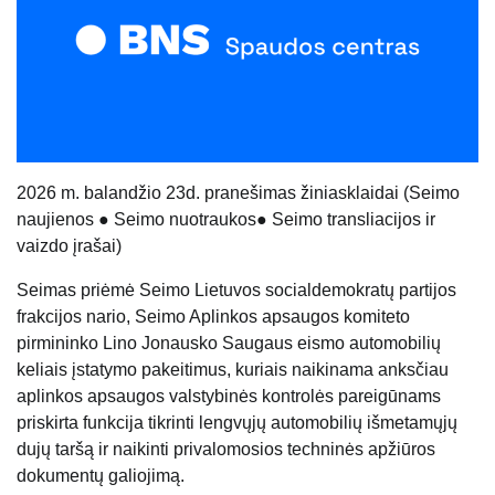
20
26
m. balandžio
23
d. pranešimas žiniasklaidai (
Seimo
naujienos
●
Seimo nuotraukos
●
Seimo transliacijos ir
vaizdo įrašai
)
Seimas priėmė Seimo Lietuvos socialdemokratų partijos
frakcijos nario, Seimo Aplinkos apsaugos komiteto
pirmininko Lino Jonausko Saugaus eismo automobilių
keliais įstatymo pakeitimus, kuriais naikinama anksčiau
aplinkos apsaugos valstybinės kontrolės pareigūnams
priskirta funkcija tikrinti lengvųjų automobilių išmetamųjų
dujų taršą ir naikinti privalomosios techninės apžiūros
dokumentų galiojimą.