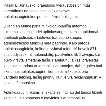
Pasak L. Jonausko, praėjusios Vyriausybės priimtas
sprendimas nepasiteisino, o tik apkrovė
aplinkosaugininkus perteklinėmis funkcijoms.
„Šiandien turime pilnai funkcionuojančią automobilių
tikrinimo sistemą, todėl aplinkosaugininkams papildomai
dubliuoti policijos ir Lietuvos transporto saugos
administracijos funkcijų nėra pagrindo. Kaip parodė
aplinkosaugininkų keliuose vykdyti reidai, iš beveik 871
sustabdytų tikrinti automobilių, pasitvirtino tik 1 atvejis, kai
buvo viršyta išmetama tarša. Pareigūnų laikas, praleistas
keliuose stabdant automobilių vairuotojus, dabar galės būti
skiriamas aplinkosauginei kontrolei miškuose, prie
vandens telkinių, taršių įmonių, kur jie yra reikalingiausi“, –
sako L. Jonauskas.
Aplinkosaugininkams išlieka teisė ir toliau dėl taršos tikrinti
keleivinius autobusus ir krovininius automobilius.