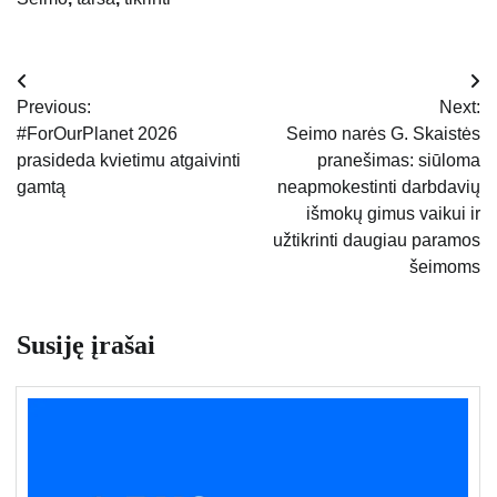
Navigacija
Previous:
Next:
tarp
#ForOurPlanet 2026
Seimo narės G. Skaistės
prasideda kvietimu atgaivinti
pranešimas: siūloma
įrašų
gamtą
neapmokestinti darbdavių
išmokų gimus vaikui ir
užtikrinti daugiau paramos
šeimoms
Susiję įrašai