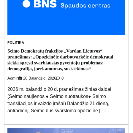
POLITIKA
Seimo Demokratų frakcijos „Vardan Lietuvos“
pranešimas: „Opozicinėje darbotvarkėje demokratai
siekia spręsti svarbiausias gyventojų problemas:
demografija, įperkamumas, susisiekimas“
Admin
20 Balandžio, 2026
0
2026 m. balandžio 20 d. pranešimas žiniasklaidai
(Seimo naujienos ● Seimo nuotraukos● Seimo
transliacijos ir vaizdo įrašai) Balandžio 21 dieną,
antradienį, Seime bus svarstoma opozicinė […]