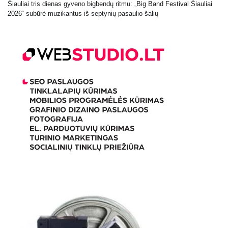
Šiauliai tris dienas gyveno bigbendų ritmu: „Big Band Festival Šiauliai
2026“ subūrė muzikantus iš septynių pasaulio šalių