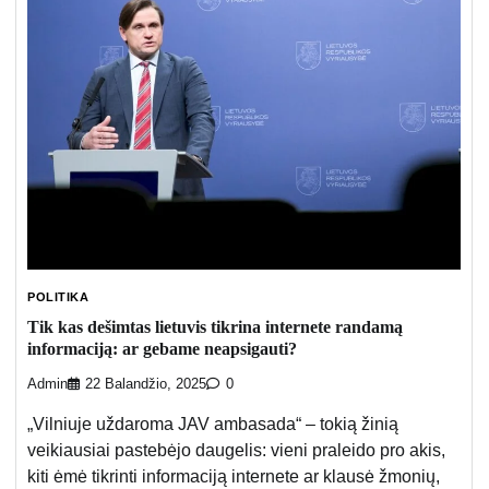
POLITIKA
Tik kas dešimtas lietuvis tikrina internete randamą
informaciją: ar gebame neapsigauti?
Admin
22 Balandžio, 2025
0
„Vilniuje uždaroma JAV ambasada“ – tokią žinią
veikiausiai pastebėjo daugelis: vieni praleido pro akis,
kiti ėmė tikrinti informaciją internete ar klausė žmonių,