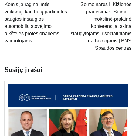
tarp
Komisija ragina imtis
Seimo narės I. Kižienės
veiksmų, kad būtų padidintos
pranešimas: Seime –
įrašų
saugios ir saugios
mokslinė-praktinė
automobilių stovėjimo
konferencija, skirta
aikštelės profesionaliems
slaugytojams ir socialiniams
vairuotojams
darbuotojams | BNS
Spaudos centras
Susiję įrašai