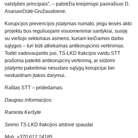
valstybės principais“, – pabrėžia kreipimąsi pasirašiusi D.
Asanavičiūtė-Gružauskienė.
Korupcijos prevencijos įstatymas numato, jeigu teisės akto
projektu bus reguliuojami visuomeniniai santykiai, susiję
su viešojo sektoriaus asmens, kuriam keičiamos darbo
sąlygos – turi būti atliekamas antikorupcinis vertinimas.
Todėl vadovaujantis juo, TS-LKD frakcijos vardu STT
prašoma pateikti antikorupcinį vertinimą, ar siūlomi
įstatymo pakeitimai nesudaro sąlygų korupcijai bei
neskaidriam įtakos darymui.
Raštas STT – pridedamas.
Daugiau informacijos:
Raminta Keršytė
Seimo TS-LKD frakcijos atstovė spaudai
Mob. +370 612 14185