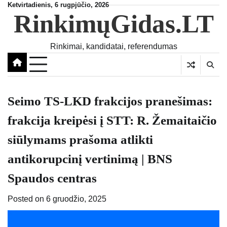
Skip
Ketvirtadienis, 6 rugpjūčio, 2026
RinkimųGidas.LT
to
content
Rinkimai, kandidatai, referendumas
Seimo TS-LKD frakcijos pranešimas:
frakcija kreipėsi į STT: R. Žemaitaičio
siūlymams prašoma atlikti
antikorupcinį vertinimą | BNS
Spaudos centras
Posted on
6 gruodžio, 2025