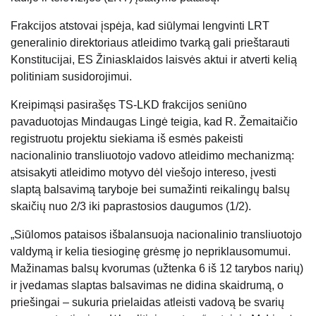
Frakcijos atstovai įspėja, kad siūlymai lengvinti LRT
generalinio direktoriaus atleidimo tvarką gali prieštarauti
Konstitucijai, ES Žiniasklaidos laisvės aktui ir atverti kelią
politiniam susidorojimui.
Kreipimąsi pasirašęs TS-LKD frakcijos seniūno
pavaduotojas Mindaugas Lingė teigia, kad R. Žemaitaičio
registruotu projektu siekiama iš esmės pakeisti
nacionalinio transliuotojo vadovo atleidimo mechanizmą:
atsisakyti atleidimo motyvo dėl viešojo intereso, įvesti
slaptą balsavimą taryboje bei sumažinti reikalingų balsų
skaičių nuo 2/3 iki paprastosios daugumos (1/2).
„Siūlomos pataisos išbalansuoja nacionalinio transliuotojo
valdymą ir kelia tiesioginę grėsmę jo nepriklausomumui.
Mažinamas balsų kvorumas (užtenka 6 iš 12 tarybos narių)
ir įvedamas slaptas balsavimas ne didina skaidrumą, o
priešingai – sukuria prielaidas atleisti vadovą be svarių