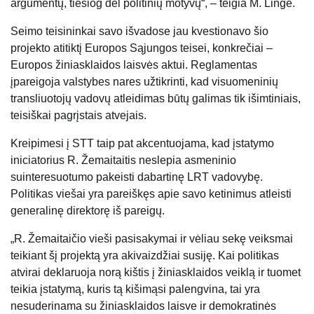
argumentų, tiesiog dėl politinių motyvų“, – teigia M. Lingė.
Seimo teisininkai savo išvadose jau kvestionavo šio
projekto atitiktį Europos Sąjungos teisei, konkrečiai –
Europos žiniasklaidos laisvės aktui. Reglamentas
įpareigoja valstybes nares užtikrinti, kad visuomeninių
transliuotojų vadovų atleidimas būtų galimas tik išimtiniais,
teisiškai pagrįstais atvejais.
Kreipimesi į STT taip pat akcentuojama, kad įstatymo
iniciatorius R. Žemaitaitis neslepia asmeninio
suinteresuotumo pakeisti dabartinę LRT vadovybę.
Politikas viešai yra pareiškęs apie savo ketinimus atleisti
generalinę direktorę iš pareigų.
„R. Žemaitaičio vieši pasisakymai ir vėliau sekę veiksmai
teikiant šį projektą yra akivaizdžiai susiję. Kai politikas
atvirai deklaruoja norą kištis į žiniasklaidos veiklą ir tuomet
teikia įstatymą, kuris tą kišimąsi palengvina, tai yra
nesuderinama su žiniasklaidos laisve ir demokratinės