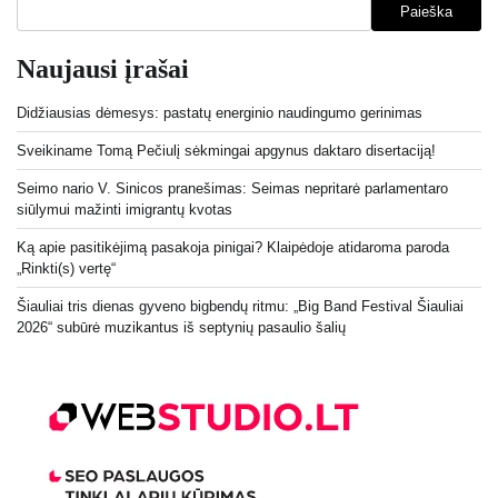
Paieška
Naujausi įrašai
Didžiausias dėmesys: pastatų energinio naudingumo gerinimas
Sveikiname Tomą Pečiulį sėkmingai apgynus daktaro disertaciją!
Seimo nario V. Sinicos pranešimas: Seimas nepritarė parlamentaro
siūlymui mažinti imigrantų kvotas
Ką apie pasitikėjimą pasakoja pinigai? Klaipėdoje atidaroma paroda
„Rinkti(s) vertę“
Šiauliai tris dienas gyveno bigbendų ritmu: „Big Band Festival Šiauliai
2026“ subūrė muzikantus iš septynių pasaulio šalių