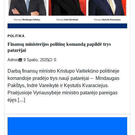
POLITIKA
Finansų ministerijos politinę komandą papildė trys
patarėjai
Admin
9 Spalio, 2025
0
Darbą finansų ministro Kristupo Vaitiekūno politinėje
komandoje pradėjo trys nauji patarėjai – Mindaugas
Pakštys, Indrė Vareikytė ir Kęstutis Kvaraciejus.
Praėjusioje Vyriausybėje ministro patarėjo pareigas
ėjęs […]