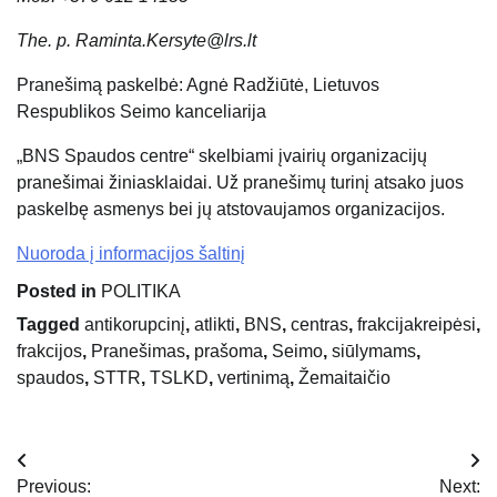
The. p. Raminta.Kersyte@lrs.lt
Pranešimą paskelbė: Agnė Radžiūtė, Lietuvos
Respublikos Seimo kanceliarija
„BNS Spaudos centre“ skelbiami įvairių organizacijų
pranešimai žiniasklaidai. Už pranešimų turinį atsako juos
paskelbę asmenys bei jų atstovaujamos organizacijos.
Nuoroda į informacijos šaltinį
Posted in
POLITIKA
Tagged
antikorupcinį
,
atlikti
,
BNS
,
centras
,
frakcijakreipėsi
,
frakcijos
,
Pranešimas
,
prašoma
,
Seimo
,
siūlymams
,
spaudos
,
STTR
,
TSLKD
,
vertinimą
,
Žemaitaičio
Navigacija
Previous:
Next: