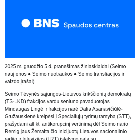
202
5
m.
gruodžio 5
d. pranešimas žiniasklaidai (Seimo
naujienos ● Seimo nuotraukos ● Seimo transliacijos ir
vaizdo įrašai)
Seimo Tėvynės sąjungos-Lietuvos krikščionių demokratų
(TS-LKD) frakcijos vardu seniūno pavaduotojas
Mindaugas Lingė ir frakcijos narė Dalia Asanavičiūtė-
Gružauskienė kreipėsi į Specialiųjų tyrimų tarnybą (STT),
prašydami atlikti antikorupcinį vertinimą dėl Seimo nario
Remigijaus Žemaitaičio inicijuotų Lietuvos nacionalinio
radijo ir televizijos (LRT) įstatymo pataisų.