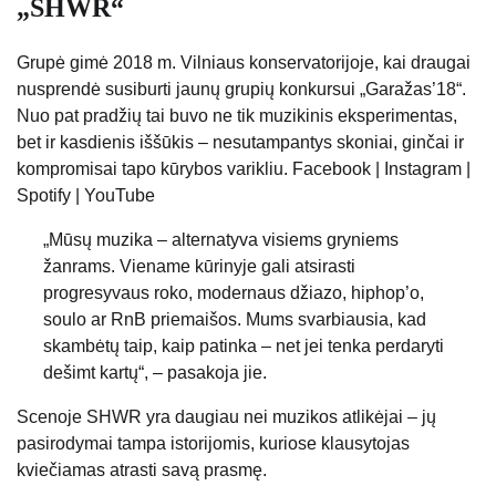
„SHWR“
Grupė gimė 2018 m. Vilniaus konservatorijoje, kai draugai
nusprendė susiburti jaunų grupių konkursui „Garažas’18“.
Nuo pat pradžių tai buvo ne tik muzikinis eksperimentas,
bet ir kasdienis iššūkis – nesutampantys skoniai, ginčai ir
kompromisai tapo kūrybos varikliu. Facebook | Instagram |
Spotify | YouTube
„Mūsų muzika – alternatyva visiems gryniems
žanrams. Viename kūrinyje gali atsirasti
progresyvaus roko, modernaus džiazo, hiphop’o,
soulo ar RnB priemaišos. Mums svarbiausia, kad
skambėtų taip, kaip patinka – net jei tenka perdaryti
dešimt kartų“, – pasakoja jie.
Scenoje SHWR yra daugiau nei muzikos atlikėjai – jų
pasirodymai tampa istorijomis, kuriose klausytojas
kviečiamas atrasti savą prasmę.