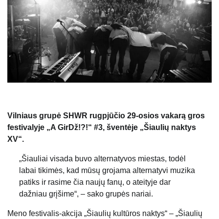
Vilniaus grupė SHWR rugpjūčio 29-osios vakarą gros
festivalyje „A GirDž!?!“ #3, šventėje „Šiaulių naktys
XV“.
„Šiauliai visada buvo alternatyvos miestas, todėl
labai tikimės, kad mūsų grojama alternatyvi muzika
patiks ir rasime čia naujų fanų, o ateityje dar
dažniau grįšime“, – sako grupės nariai.
Meno festivalis-akcija „Šiaulių kultūros naktys“ – „Šiaulių