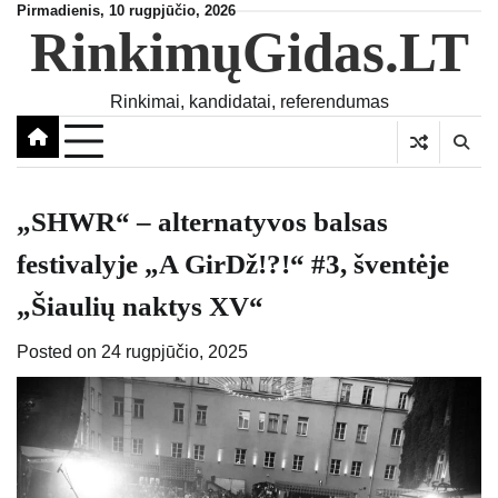
Skip
Pirmadienis, 10 rugpjūčio, 2026
RinkimųGidas.LT
to
content
Rinkimai, kandidatai, referendumas
„SHWR“ – alternatyvos balsas
festivalyje „A GirDž!?!“ #3, šventėje
„Šiaulių naktys XV“
Posted on
24 rugpjūčio, 2025