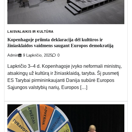
LAISVALAIKIS IR KULTŪRA
Kopenhagoje priimta deklaracija dėl kultūros ir
žiniasklaidos vaidmens saugant Europos demokratiją
Admin
9 Lapkričio, 2025
0
Lapkričio 3–4 d. Kopenhagoje įvyko neformali ministrų,
atsakingų už kultūrą ir žiniasklaidą, taryba. Šį pusmetį
ES Tarybai pirmininkaujanti Danija subūrė Europos
Sąjungos valstybių narių, Europos […]