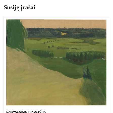
Susiję įrašai
LAISVALAIKIS IR KULTŪRA