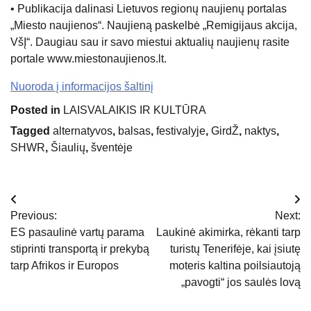
• Publikacija dalinasi Lietuvos regionų naujienų portalas
„Miesto naujienos“. Naujieną paskelbė „Remigijaus akcija,
VšĮ“. Daugiau sau ir savo miestui aktualių naujienų rasite
portale www.miestonaujienos.lt.
Nuoroda į informacijos šaltinį
Posted in
LAISVALAIKIS IR KULTŪRA
Tagged
alternatyvos
,
balsas
,
festivalyje
,
GirdŽ
,
naktys
,
SHWR
,
Šiaulių
,
šventėje
Navigacija
Previous:
Next:
tarp
ES pasaulinė vartų parama
Laukinė akimirka, rėkanti tarp
stiprinti transportą ir prekybą
turistų Tenerifėje, kai įsiutę
įrašų
tarp Afrikos ir Europos
moteris kaltina poilsiautoją
„pavogti“ jos saulės lovą