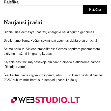
Paieška
Paieška
Naujausi įrašai
Didžiausias dėmesys: pastatų energinio naudingumo gerinimas
Sveikiname Tomą Pečiulį sėkmingai apgynus daktaro disertaciją!
Seimo nario V. Sinicos pranešimas: Seimas nepritarė parlamentaro
siūlymui mažinti imigrantų kvotas
Ką apie pasitikėjimą pasakoja pinigai? Klaipėdoje atidaroma paroda
„Rinkti(s) vertę“
Šiauliai tris dienas gyveno bigbendų ritmu: „Big Band Festival Šiauliai
2026“ subūrė muzikantus iš septynių pasaulio šalių