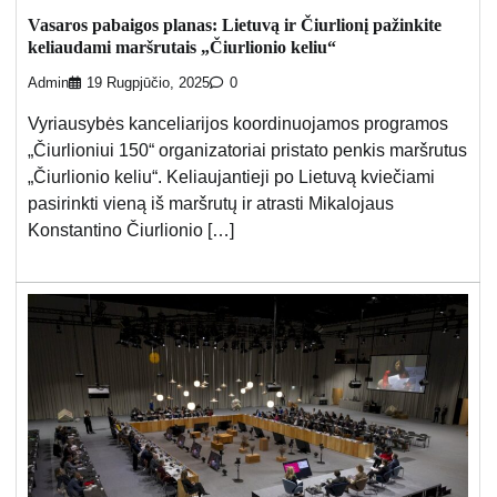
Vasaros pabaigos planas: Lietuvą ir Čiurlionį pažinkite
keliaudami maršrutais „Čiurlionio keliu“
Admin
19 Rugpjūčio, 2025
0
Vyriausybės kanceliarijos koordinuojamos programos
„Čiurlioniui 150“ organizatoriai pristato penkis maršrutus
„Čiurlionio keliu“. Keliaujantieji po Lietuvą kviečiami
pasirinkti vieną iš maršrutų ir atrasti Mikalojaus
Konstantino Čiurlionio […]