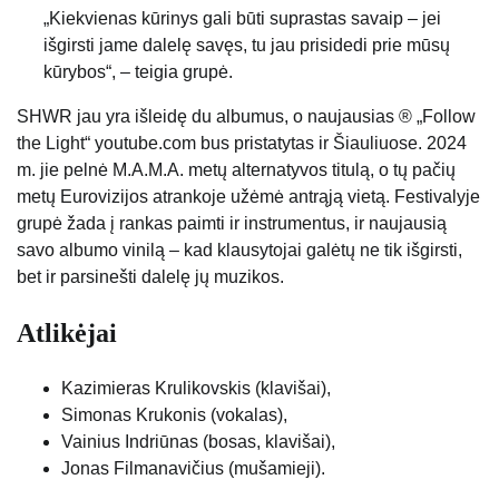
„Kiekvienas kūrinys gali būti suprastas savaip – jei
išgirsti jame dalelę savęs, tu jau prisidedi prie mūsų
kūrybos“, – teigia grupė.
SHWR jau yra išleidę du albumus, o naujausias ® „Follow
the Light“ youtube.com bus pristatytas ir Šiauliuose. 2024
m. jie pelnė M.A.M.A. metų alternatyvos titulą, o tų pačių
metų Eurovizijos atrankoje užėmė antrąją vietą. Festivalyje
grupė žada į rankas paimti ir instrumentus, ir naujausią
savo albumo vinilą – kad klausytojai galėtų ne tik išgirsti,
bet ir parsinešti dalelę jų muzikos.
Atlikėjai
Kazimieras Krulikovskis (klavišai),
Simonas Krukonis (vokalas),
Vainius Indriūnas (bosas, klavišai),
Jonas Filmanavičius (mušamieji).