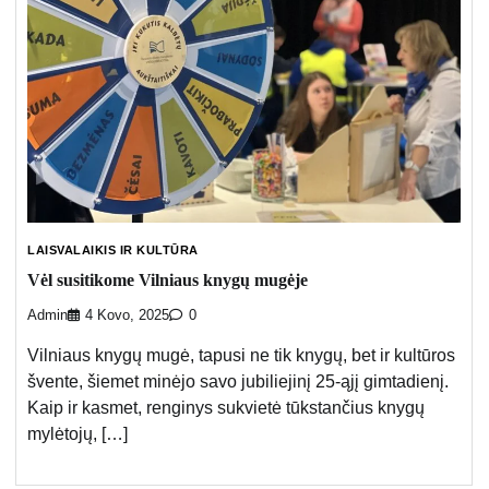
LAISVALAIKIS IR KULTŪRA
Vėl susitikome Vilniaus knygų mugėje
Admin
4 Kovo, 2025
0
Vilniaus knygų mugė, tapusi ne tik knygų, bet ir kultūros
švente, šiemet minėjo savo jubiliejinį 25-ąjį gimtadienį.
Kaip ir kasmet, renginys sukvietė tūkstančius knygų
mylėtojų, […]