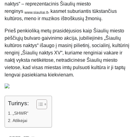
naktys“ – reprezentacinis Šiaulių miesto
renginys
, kasmet suburiantis tūkstančius
www.siauliai.lt
kultūros, meno ir muzikos ištroškusių žmonių.
Prieš penkioliką metų prasidėjusios kaip Šiaulių miesto
pėščiųjų bulvaro gaivinimo akcija, jubiliejinės „Šiaulių
kultūros
naktys“ išaugo į masinį pilietinį, socialinį, kultūrinį
renginį „Šiaulių naktys XV“, kuriame renginiai vakare ir
naktį vyksta netikėtose, netradicinėse Šiaulių miesto
vietose, kad visas miestas imtų pulsuoti kultūra ir ji taptų
lengvai pasiekiama kiekvienam.
Turinys:
„SHWR“
Atlikėjai