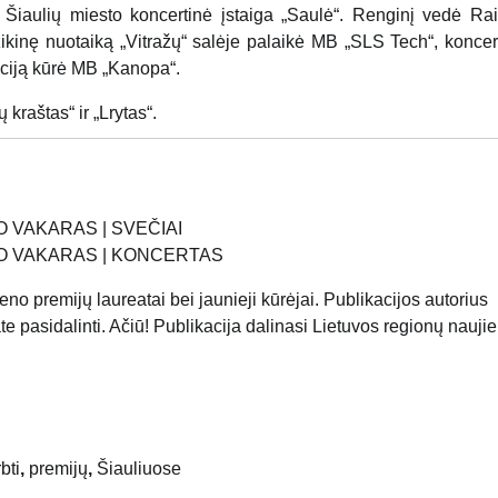
 Šiaulių miesto koncertinė įstaiga „Saulė“. Renginį vedė R
ikinę nuotaiką „Vitražų“ salėje palaikė MB „SLS Tech“, koncer
zaciją kūrė MB „Kanopa“.
 kraštas“ ir „Lrytas“.
O VAKARAS | SVEČIAI
MO VAKARAS | KONCERTAS
no premijų laureatai bei jaunieji kūrėjai. Publikacijos autorius
te pasidalinti. Ačiū! Publikacija dalinasi Lietuvos regionų nauji
bti
,
premijų
,
Šiauliuose