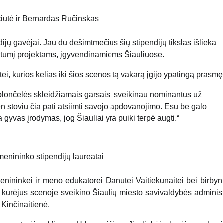
iūtė ir Bernardas Ručinskas
ų gavėjai. Jau du dešimtmečius šių stipendijų tikslas išlieka
postūmį projektams, įgyvendinamiems Šiauliuose.
tei, kurios kelias iki šios scenos tą vakarą įgijo ypatingą prasmę
violončelės skleidžiamais garsais, sveikinau nominantus už
n stoviu čia pati atsiimti savojo apdovanojimo. Esu be galo
a gyvas įrodymas, jog Šiauliai yra puiki terpė augti.“
enininko stipendijų laureatai
enininkei ir meno edukatorei Danutei Vaitiekūnaitei bei birbyni
s kūrėjus scenoje sveikino Šiaulių miesto savivaldybės administ
 Kinčinaitienė.