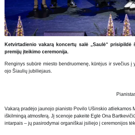
Ketvirtadienio vakarą koncertų salė „Saulė“ prisipildė
premijų įteikimo ceremonija.
Renginys subūrė miesto bendruomenę, kūrėjus ir svečius į yp
ojo Šiaulių jubiliejaus.
Pianista
Vakarą pradėjo jaunojo pianisto Povilo Ušinskio atliekamos Mi
iškilmingą atmosferą. Jį scenoje pakeitė Eglė Ona Bartkevičiū
intarpais – jų pasirodymai organiškai įsiliejo į ceremonijos tė