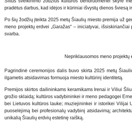
Šiltus sveikinimo žodžius kultūros bendruomenei skyrė mer
pradėtus darbus, kad idėjos ir kūriniai išvystų dienos šviesą i
Po šių žodžių įteikta 2025 metų Šiaulių miesto premija už ger
meno projektų erdvei „Garažas“ – iniciatyvai, išsiskiriančiai
svarba.
Nepriklausomos meno projektų 
Pagrindinė ceremonijos dalis buvo skirta 2025 metų Šiaulių
ilgametis atsidavimas formuoja miesto kultūrinį identitetą.
Premijos skirtos dailininkams keramikams Irenai ir Viliui Šli
grožio sklaidą; kultūros vadybininkei ir meno pedagogei Ernes
bei Lietuvos kultūros lauke; muziejininkei ir istorikei Vilija
puoselėjimą bei profesionalų vadybinį atsidavimą; architekt
unikalią Šiaulių erdvių estetinę raišką.