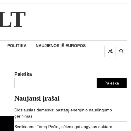
.LT
POLITIKA
NAUJIENOS IŠ EUROPOS
Paieška
Paieška
Naujausi įrašai
Didžiausias dėmesys: pastatų energinio naudingumo
gerinimas
Sveikiname Tomą Pečiulį sėkmingai apgynus daktaro