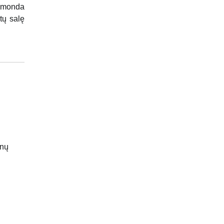
aimonda
tų salę
enų