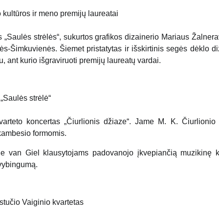
kultūros ir meno premijų laureatai
 „Saulės strėlės“, sukurtos grafikos dizainerio Mariaus Žalnera
ės-Šimkuvienės. Šiemet pristatytas ir išskirtinis segės dėklo di
ant kurio išgraviruoti premijų laureatų vardai.
„Saulės strėlė“
arteto koncertas „Čiurlionis džiaze“. Jame M. K. Čiurlionio
skambesio formomis.
lle van Giel klausytojams padovanojo įkvepiančią muzikinę k
yvybingumą.
stučio Vaiginio kvartetas