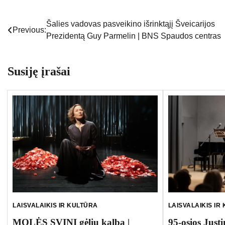
Šalies vadovas pasveikino išrinktąjį Šveicarijos
Navigacija
Previous:
Prezidentą Guy Parmelin | BNS Spaudos centras
tarp
įrašų
Susiję įrašai
LAISVALAIKIS IR KULTŪRA
LAISVALAIKIS IR
MOLĖS SVINI gėlių kalba |
95-osios Just