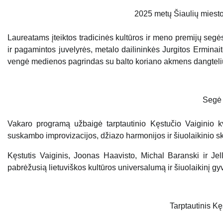
2025 metų Šiaulių miesto 
Laureatams įteiktos tradicinės kultūros ir meno premijų segės
ir pagamintos juvelyrės, metalo dailininkės Jurgitos Erminait
vengė medienos pagrindas su balto koriano akmens dangteliu, 
Segė 
Vakaro programą užbaigė tarptautinio Kęstučio Vaiginio kv
suskambo improvizacijos, džiazo harmonijos ir šiuolaikinio 
Kęstutis Vaiginis, Joonas Haavisto, Michal Baranski ir Je
pabrėžusią lietuviškos kultūros universalumą ir šiuolaikinį g
Tarptautinis Kę