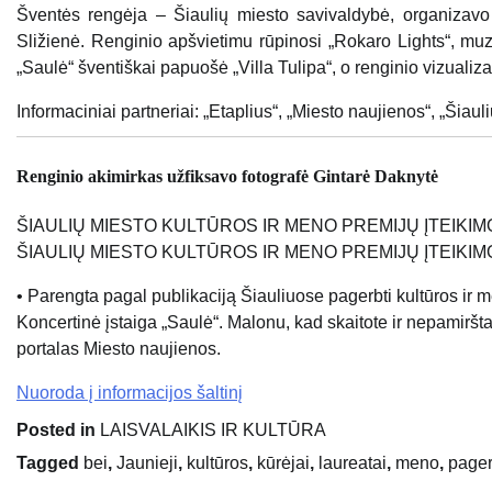
Šventės rengėja – Šiaulių miesto savivaldybė, organizavo
Sližienė. Renginio apšvietimu rūpinosi „Rokaro Lights“, muz
„Saulė“ šventiškai papuošė „Villa Tulipa“, o renginio vizuali
Informaciniai partneriai: „Etaplius“, „Miesto naujienos“, „Šiaulių
Renginio akimirkas užfiksavo fotografė Gintarė Daknytė
ŠIAULIŲ MIESTO KULTŪROS IR MENO PREMIJŲ ĮTEIKIM
ŠIAULIŲ MIESTO KULTŪROS IR MENO PREMIJŲ ĮTEIKI
• Parengta pagal publikaciją Šiauliuose pagerbti kultūros ir me
Koncertinė įstaiga „Saulė“. Malonu, kad skaitote ir nepamiršta
portalas Miesto naujienos.
Nuoroda į informacijos šaltinį
Posted in
LAISVALAIKIS IR KULTŪRA
Tagged
bei
,
Jaunieji
,
kultūros
,
kūrėjai
,
laureatai
,
meno
,
pager