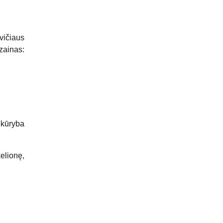
vičiaus
zainas:
 kūryba
elionę,