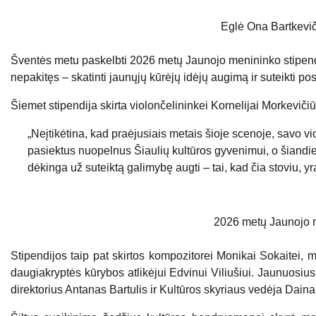
Eglė Ona Bartkevič
Šventės metu paskelbti 2026 metų Jaunojo menininko stipendij
nepakitęs – skatinti jaunųjų kūrėjų idėjų augimą ir suteikti 
Šiemet stipendija skirta violončelininkei Kornelijai Morkevičiū
„Neįtikėtina, kad praėjusiais metais šioje scenoje, savo 
pasiektus nuopelnus Šiaulių kultūros gyvenimui, o šiandie
dėkinga už suteiktą galimybę augti – tai, kad čia stoviu, yr
2026 metų Jaunojo m
Stipendijos taip pat skirtos kompozitorei Monikai Sokaitei, m
daugiakryptės kūrybos atlikėjui Edvinui Viliušiui. Jaunuosiu
direktorius Antanas Bartulis ir Kultūros skyriaus vedėja Daina