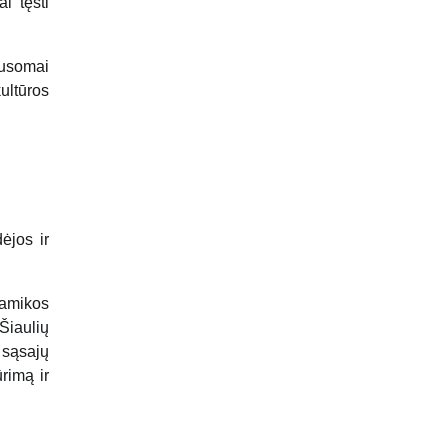
i tęsti
ausomai
ultūros
ėjos ir
ramikos
Šiaulių
s sąsajų
rimą ir