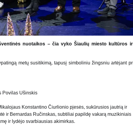
 šventinės nuotaikos – čia vyko Šiaulių miesto kultūros 
atingą metų susitikimą, tapusį simboliniu žingsniu artėjant pr
s Povilas Ušinskis
kalojaus Konstantino Čiurlionio pjesės, sukūrusios jautrią ir
tė ir Bernardas Ručinskas, subtiliai papildę vakarą muzikiniais
kmę ir lydėjo svarbiausias akimirkas.