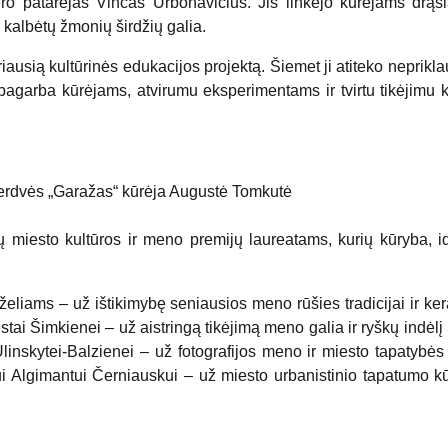
o patarėjas Vincas Urbonavičius. Jis linkėjo kūrėjams drąsia
r kalbėtų žmonių širdžių galia.
iausią kultūrinės edukacijos projektą. Šiemet ji atiteko neprikl
 pagarba kūrėjams, atvirumu eksperimentams ir tvirtu tikėjimu k
erdvės „Garažas“ kūrėja Augustė Tomkutė
 miesto kultūros ir meno premijų laureatams, kurių kūryba, id
uželiams – už ištikimybę seniausios meno rūšies tradicijai ir ke
tai Šimkienei – už aistringą tikėjimą meno galia ir ryškų indėlį 
i Ulinskytei-Balzienei – už fotografijos meno ir miesto tapatybė
ui Algimantui Černiauskui – už miesto urbanistinio tapatumo kū