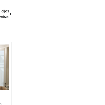
icijos
entras
o