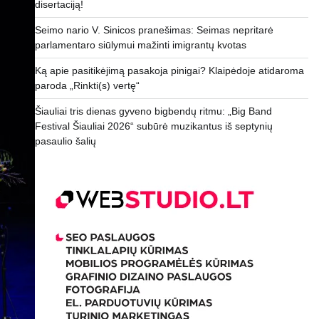
disertaciją!
Seimo nario V. Sinicos pranešimas: Seimas nepritarė
parlamentaro siūlymui mažinti imigrantų kvotas
Ką apie pasitikėjimą pasakoja pinigai? Klaipėdoje atidaroma
paroda „Rinkti(s) vertę“
Šiauliai tris dienas gyveno bigbendų ritmu: „Big Band
Festival Šiauliai 2026“ subūrė muzikantus iš septynių
pasaulio šalių