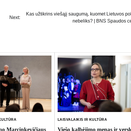
Kas užtikrins viešąjį saugumą, kuomet Lietuvos pol
Next:
nebeliks? | BNS Spaudos c
LAISVALAIKIS IR KULTŪRA
 KULTŪRA
Viešo kalbėjimo menas ir versl
ino Marcinkevičiaus