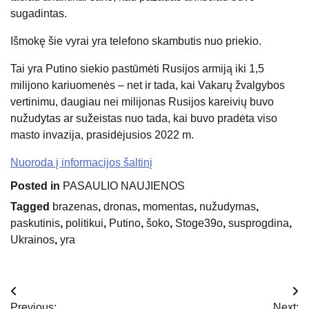
sugadintas.
Išmokę šie vyrai yra telefono skambutis nuo priekio.
Tai yra Putino siekio pastūmėti Rusijos armiją iki 1,5
milijono kariuomenės – net ir tada, kai Vakarų žvalgybos
vertinimu, daugiau nei milijonas Rusijos kareivių buvo
nužudytas ar sužeistas nuo tada, kai buvo pradėta viso
masto invazija, prasidėjusios 2022 m.
Nuoroda į informacijos šaltinį
Posted in
PASAULIO NAUJIENOS
Tagged
brazenas
,
dronas
,
momentas
,
nužudymas
,
paskutinis
,
politikui
,
Putino
,
šoko
,
Stoge39o
,
susprogdina
,
Ukrainos
,
yra
Navigacija
Previous:
Next: