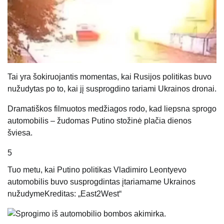
Tai yra šokiruojantis momentas, kai Rusijos politikas buvo
nužudytas po to, kai jį susprogdino tariami Ukrainos dronai.
Dramatiškos filmuotos medžiagos rodo, kad liepsna sprogo
automobilis – žudomas Putino stožinė plačia dienos
šviesa.
5
Tuo metu, kai Putino politikas Vladimiro Leontyevo
automobilis buvo susprogdintas įtariamame Ukrainos
nužudyme
Kreditas: „East2West“