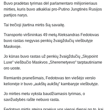
Buvo pradėtas tyrimas dėl parlamentaro milijonieriaus
mirties, kuris buvo atkakliai pro-Putino Jungtinės Rusijos
partijos narys.
Tai trečioji įtartina mirtis šią savaitę.
Transporto viršininkas 49 metų Aleksandras Fedotovas
buvo rastas negyvas penkių žvaigždučių viešbutyje
Maskvoje.
Jo kūnas buvo rastas už penkių žvaigždučių „Skypoint
Luxe“ viešbučio Maskvos „Sheremetyevo“ tarptautiniame
oro uoste.
Remiantis pranešimais, Fedotovas ten viešėjo verslo
kelionėje ir buvo „aukštų aukštų“ kambaryje viešbutyje.
Jo mirties metu vyksta baudžiamasis tyrimas, o
savižudybės rašte nebuvo rasta.
Fedotovo mirtis ateina praėjus vos vienai dienai po to, kai