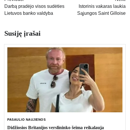
tarp
Darbą pradėjo visos sudėties
Istorinis vakaras laukia
Lietuvos banko valdyba
Sąjungos Saint Gilloise
įrašų
Susiję įrašai
PASAULIO NAUJIENOS
Didžiosios Britanijos verslininko šeima reikalauja