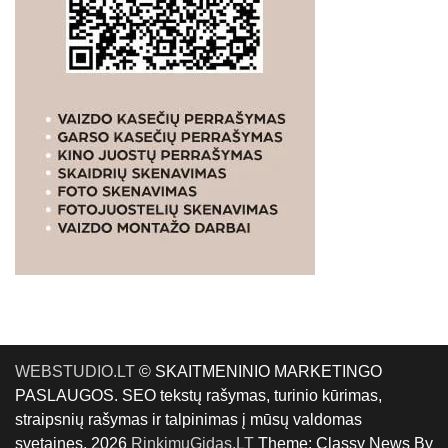
WEBSTUDIO.LT
© SKAITMENINIO MARKETINGO
PASLAUGOS. SEO tekstų rašymas, turinio kūrimas,
straipsnių rašymas ir talpinimas į mūsų valdomas
svetaines. 2026
RinkimųGidas.LT
Theme: Classy News By