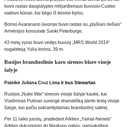
buvo rastas daugialypės milijardieriaus buvusio-Custso
vadovo kūnas, kai bėgo iš teismo bylos.
Boriso Avaranano lavonas buvo rastas su „plyšiais riešais“
Armėnijos konsulate Sankt Peterburge.
43 metų vyras buvo vedęs buvusį „MRS World 2014“
nugalėtoją Yulia Ionina, 39 m.
Rusijos branduolinio karo sirenos blare visoje
šalyje
Pateikė Juliana Cruz Lima
ir bus Stewartas
Rusijos „Nuke War“ sirenos visoje šalyje kaukė, kai
Vladimiras Putinas surengė dramatišką alerto testą visoje
šalyje, tuo pačiu sukramtydamas branduolinį sabreį.
Per 11 laiko juostų, pradedant Arkties „Yamal-Nenets“
Arkties dykumomis iki Maskvos gatvių, garsiakalbiai