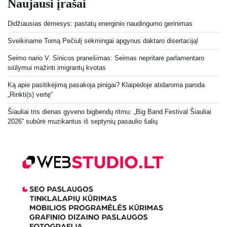
Naujausi įrašai
Didžiausias dėmesys: pastatų energinio naudingumo gerinimas
Sveikiname Tomą Pečiulį sėkmingai apgynus daktaro disertaciją!
Seimo nario V. Sinicos pranešimas: Seimas nepritarė parlamentaro
siūlymui mažinti imigrantų kvotas
Ką apie pasitikėjimą pasakoja pinigai? Klaipėdoje atidaroma paroda
„Rinkti(s) vertę“
Šiauliai tris dienas gyveno bigbendų ritmu: „Big Band Festival Šiauliai
2026“ subūrė muzikantus iš septynių pasaulio šalių