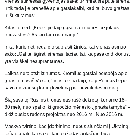
Vienas sukrėstas gyventojas sakė: „Pirmiausia pūtė sirena,
ir tik tada jie pranešė apie garsiakalbį, kad tai buvo grąžtas
ir išlikti ramus“.
Kitas fumed: „Kodėl jie taip gąsdina žmones be jokios
priežasties? Aš jau taip nerimauju“.
Ir kai kurie net negalėjo suprasti žinios, kai vienas asmuo
sako: „Galite išgirsti sirenas, tačiau tai, ką pasako diktorius,
yra visiškai nesuprantamas.
Laikas nėra atsitiktinumas. Kremlius garsiai perspėja apie
„grasinimus iš Vakarų“-ir jis ateina taip, kaip Putinas liepė
savo didžiausią karinį kvietimą per beveik dešimtmetį.
Šią savaitę Rusijos tironas pasirašė dekretą, kuriame 18–
30 metų nuo spalio iki gruodžio mėnesio „įprasta tarnyba“ –
didžiausias rudens projektas nuo 2016 m., Nuo 2016 m.
Maskva tvirtina, kad įdarbinimai nebus siunčiami į Ukrainą,
tačiau analitikai sako, kad pažadas anksčiau buvo