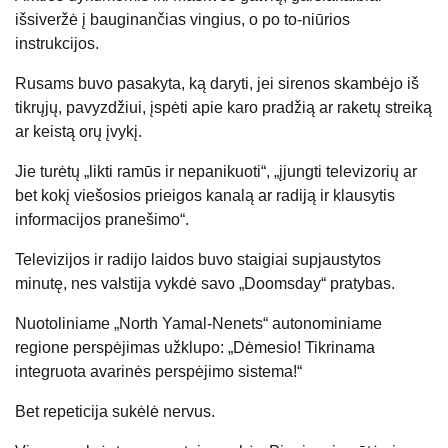
išsiveržė į bauginančias vingius, o po to-niūrios
instrukcijos.
Rusams buvo pasakyta, ką daryti, jei sirenos skambėjo iš
tikrųjų, pavyzdžiui, įspėti apie karo pradžią ar raketų streiką
ar keistą orų įvykį.
Jie turėtų „likti ramūs ir nepanikuoti“, „įjungti televizorių ar
bet kokį viešosios prieigos kanalą ar radiją ir klausytis
informacijos pranešimo“.
Televizijos ir radijo laidos buvo staigiai supjaustytos
minutę, nes valstija vykdė savo „Doomsday“ pratybas.
Nuotoliniame „North Yamal-Nenets“ autonominiame
regione perspėjimas užklupo: „Dėmesio! Tikrinama
integruota avarinės perspėjimo sistema!“
Bet repeticija sukėlė nervus.