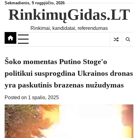
Skip
Sekmadienis, 9 rugpjūčio, 2026
RinkimųGidas.LT
to
content
Rinkimai, kandidatai, referendumas
Šoko momentas Putino Stoge'o
politikui susprogdina Ukrainos dronas
yra paskutinis brazenas nužudymas
Posted on
1 spalio, 2025