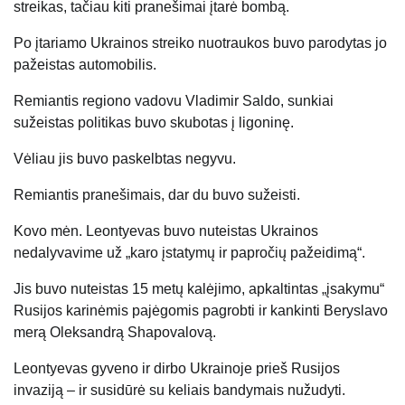
streikas, tačiau kiti pranešimai įtarė bombą.
Po įtariamo Ukrainos streiko nuotraukos buvo parodytas jo
pažeistas automobilis.
Remiantis regiono vadovu Vladimir Saldo, sunkiai
sužeistas politikas buvo skubotas į ligoninę.
Vėliau jis buvo paskelbtas negyvu.
Remiantis pranešimais, dar du buvo sužeisti.
Kovo mėn. Leontyevas buvo nuteistas Ukrainos
nedalyvavime už „karo įstatymų ir papročių pažeidimą“.
Jis buvo nuteistas 15 metų kalėjimo, apkaltintas „įsakymu“
Rusijos karinėmis pajėgomis pagrobti ir kankinti Beryslavo
merą Oleksandrą Shapovalovą.
Leontyevas gyveno ir dirbo Ukrainoje prieš Rusijos
invaziją – ir susidūrė su keliais bandymais nužudyti.