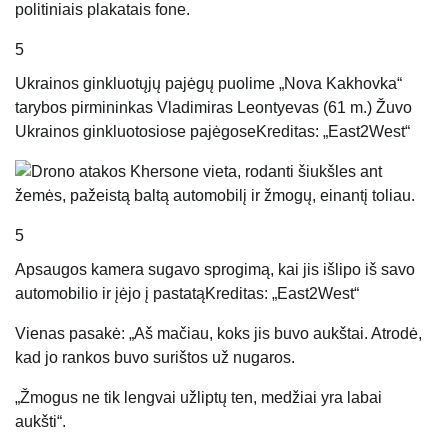
5
Ukrainos ginkluotųjų pajėgų puolime „Nova Kakhovka“
tarybos pirmininkas Vladimiras Leontyevas (61 m.) Žuvo
Ukrainos ginkluotosiose pajėgose
Kreditas: „East2West“
5
Apsaugos kamera sugavo sprogimą, kai jis išlipo iš savo
automobilio ir įėjo į pastatą
Kreditas: „East2West“
Vienas pasakė: „Aš mačiau, koks jis buvo aukštai. Atrodė,
kad jo rankos buvo surištos už nugaros.
„Žmogus ne tik lengvai užliptų ten, medžiai yra labai
aukšti“.