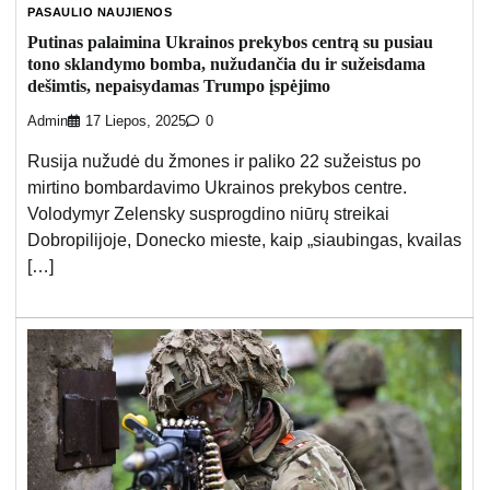
PASAULIO NAUJIENOS
Putinas palaimina Ukrainos prekybos centrą su pusiau
tono sklandymo bomba, nužudančia du ir sužeisdama
dešimtis, nepaisydamas Trumpo įspėjimo
Admin
17 Liepos, 2025
0
Rusija nužudė du žmones ir paliko 22 sužeistus po
mirtino bombardavimo Ukrainos prekybos centre.
Volodymyr Zelensky susprogdino niūrų streikai
Dobropilijoje, Donecko mieste, kaip „siaubingas, kvailas
[…]