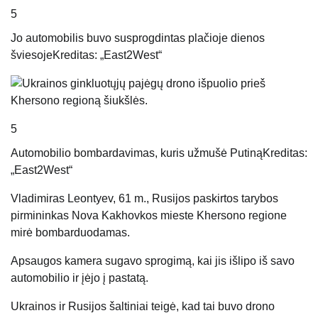
5
Jo automobilis buvo susprogdintas plačioje dienos
šviesoje
Kreditas: „East2West“
5
Automobilio bombardavimas, kuris užmušė Putiną
Kreditas:
„East2West“
Vladimiras Leontyev, 61 m., Rusijos paskirtos tarybos
pirmininkas Nova Kakhovkos mieste Khersono regione
mirė bombarduodamas.
Apsaugos kamera sugavo sprogimą, kai jis išlipo iš savo
automobilio ir įėjo į pastatą.
Ukrainos ir Rusijos šaltiniai teigė, kad tai buvo drono