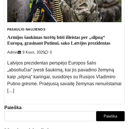
PASAULIO NAUJIENOS
Armijos šaukimas turėtų būti išleistas per „silpną“
Europą, grasinant Putinui, sako Latvijos prezidentas
Admin
9 Kovo, 2025
0
Latvijos prezidentas perspėjo Europos šalis
„absoliučiai“ įvesti šaukimą, kai jis pavadino žemyną
kaip „silpną“ karingai, susidūręs su Rusijos Vladimiro
Putino grėsme. Praėjusią savaitę žemynas nenuilstamai
[…]
Paieška
Paieška