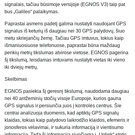
signalais, tačiau būsimoje versijoje (EGNOS V3) taip pat
bus „Galileo“ palaikymas.
Paprastai asmens padėtį galima nustatyti naudojant GPS
signalus iš keturių iš daugiau nei 30 GPS palydovų, šiuo
metu skriejančių žemę. Tačiau GPS imtuvus, tokius kaip
išmaniuosiuose telefonuose, paprastai būna maždaug
penkių metrų tikslumas atvirose vietose. EGNOS pagerina
šį tikslumą, leisdamas imtuvams nustatyti vietas iki vieno
iki dviejų metrų.
Skelbimas
EGNOS pasiekia šį geresnį tikslumą, naudodama daugiau
nei 40 antžeminių stočių visoje Europoje, kurios gauna
GPS signalus ir persiunčia juos į kontrolės centrus. Šie
centrai analizuoja duomenis, kad aptiktų GPS signalų
klaidas, tokias kaip palydovo laikrodžio klaidos, efemeris ir
jonosferos vėlavimai, ir sukuria informaciją ir vientisumo
informaciją. Tada ši informacija siunčiama į „Uplink“ stotis,