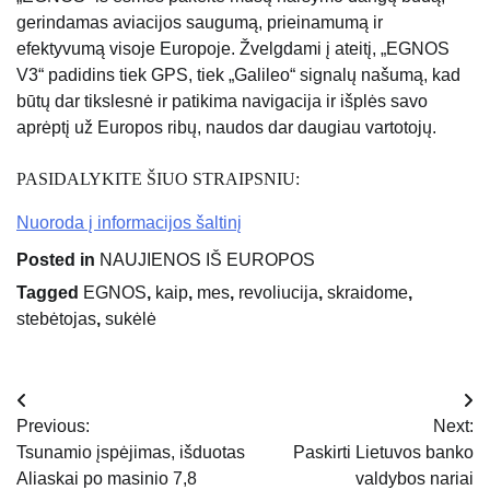
gerindamas aviacijos saugumą, prieinamumą ir
efektyvumą visoje Europoje. Žvelgdami į ateitį, „EGNOS
V3“ padidins tiek GPS, tiek „Galileo“ signalų našumą, kad
būtų dar tikslesnė ir patikima navigacija ir išplės savo
aprėptį už Europos ribų, naudos dar daugiau vartotojų.
PASIDALYKITE ŠIUO STRAIPSNIU:
Nuoroda į informacijos šaltinį
Posted in
NAUJIENOS IŠ EUROPOS
Tagged
EGNOS
,
kaip
,
mes
,
revoliucija
,
skraidome
,
stebėtojas
,
sukėlė
Navigacija
Previous:
Next:
tarp
Tsunamio įspėjimas, išduotas
Paskirti Lietuvos banko
Aliaskai po masinio 7,8
valdybos nariai
įrašų