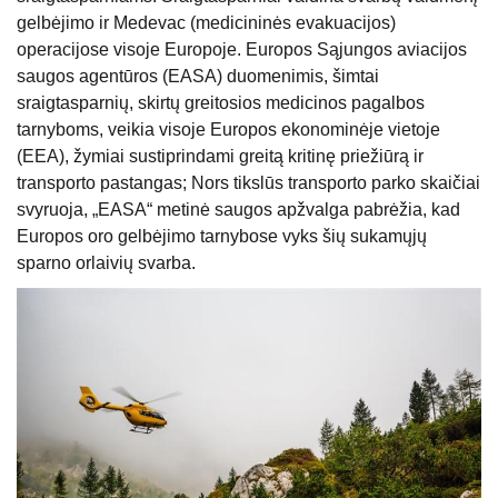
gelbėjimo ir Medevac (medicininės evakuacijos)
operacijose visoje Europoje. Europos Sąjungos aviacijos
saugos agentūros (EASA) duomenimis, šimtai
sraigtasparnių, skirtų greitosios medicinos pagalbos
tarnyboms, veikia visoje Europos ekonominėje vietoje
(EEA), žymiai sustiprindami greitą kritinę priežiūrą ir
transporto pastangas; Nors tikslūs transporto parko skaičiai
svyruoja, „EASA“ metinė saugos apžvalga pabrėžia, kad
Europos oro gelbėjimo tarnybose vyks šių sukamųjų
sparno orlaivių svarba.