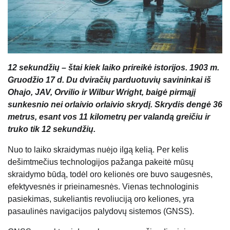
12 sekundžių – štai kiek laiko prireikė istorijos. 1903 m.
Gruodžio 17 d. Du dviračių parduotuvių savininkai iš
Ohajo, JAV, Orvilio ir Wilbur Wright, baigė pirmąjį
sunkesnio nei orlaivio orlaivio skrydį. Skrydis dengė 36
metrus, esant vos 11 kilometrų per valandą greičiu ir
truko tik 12 sekundžių.
Nuo to laiko skraidymas nuėjo ilgą kelią. Per kelis
dešimtmečius technologijos pažanga pakeitė mūsų
skraidymo būdą, todėl oro kelionės ore buvo saugesnės,
efektyvesnės ir prieinamesnės. Vienas technologinis
pasiekimas, sukeliantis revoliuciją oro keliones, yra
pasaulinės navigacijos palydovų sistemos (GNSS).