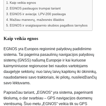
Kaip veikia egnos
EGNOS paslaugos trumpai tariant
EGNOS ir aviacija: LPV-200 paslauga
Mažiau manevrų, mažesnės išlaidos
EGNOS ir sraigtasparnio skubios pagalbos tarnybos
Kaip veikia egnos
EGNOS yra Europos regioninė palydovų padidinimo
sistema. Tai pagerina pasaulinių navigacijos palydovų
sistemų (GNSS) našumą Europoje ir kai kuriuose
kaimyniniuose regionuose bei naudos vartotojams
daugelyje sektorių: nuo laivų laivų kapitonų iki ūkininkų,
naudodamiesi savo traktoriais, iki pilotų, nusileidžiančių
savo lėktuvams.
Paprasčiau tariant, „EGNOS“ yra sistema, pagerinanti
tikslumą, o dar svarbiau – GPS navigacijos duomenų
vientisumą. Šiuo metu „EGNOS“ veikia tik su GPS