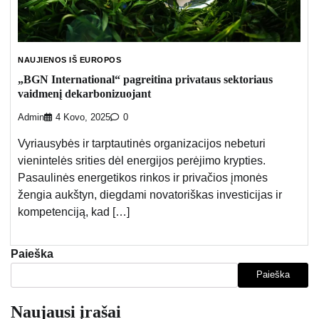
NAUJIENOS IŠ EUROPOS
„BGN International“ pagreitina privataus sektoriaus
vaidmenį dekarbonizuojant
Admin
4 Kovo, 2025
0
Vyriausybės ir tarptautinės organizacijos nebeturi
vienintelės srities dėl energijos perėjimo krypties.
Pasaulinės energetikos rinkos ir privačios įmonės
žengia aukštyn, diegdami novatoriškas investicijas ir
kompetenciją, kad […]
Paieška
Paieška
Naujausi įrašai