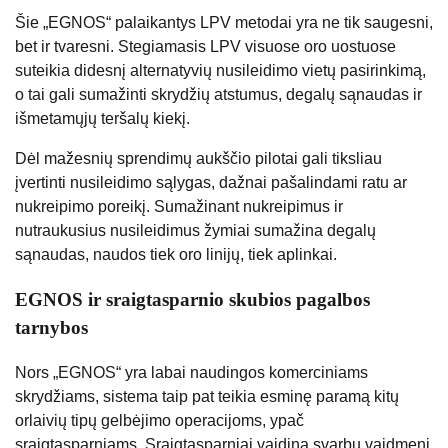
Šie „EGNOS“ palaikantys LPV metodai yra ne tik saugesni,
bet ir tvaresni. Stegiamasis LPV visuose oro uostuose
suteikia didesnį alternatyvių nusileidimo vietų pasirinkimą,
o tai gali sumažinti skrydžių atstumus, degalų sąnaudas ir
išmetamųjų teršalų kiekį.
Dėl mažesnių sprendimų aukščio pilotai gali tiksliau
įvertinti nusileidimo sąlygas, dažnai pašalindami ratu ar
nukreipimo poreikį. Sumažinant nukreipimus ir
nutraukusius nusileidimus žymiai sumažina degalų
sąnaudas, naudos tiek oro linijų, tiek aplinkai.
EGNOS ir sraigtasparnio skubios pagalbos
tarnybos
Nors „EGNOS“ yra labai naudingos komerciniams
skrydžiams, sistema taip pat teikia esminę paramą kitų
orlaivių tipų gelbėjimo operacijoms, ypač
sraigtasparniams. Sraigtasparniai vaidina svarbų vaidmenį