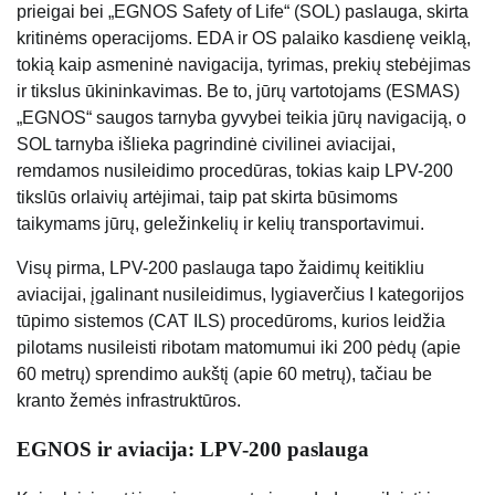
prieigai bei „EGNOS Safety of Life“ (SOL) paslauga, skirta
kritinėms operacijoms. EDA ir OS palaiko kasdienę veiklą,
tokią kaip asmeninė navigacija, tyrimas, prekių stebėjimas
ir tikslus ūkininkavimas. Be to, jūrų vartotojams (ESMAS)
„EGNOS“ saugos tarnyba gyvybei teikia jūrų navigaciją, o
SOL tarnyba išlieka pagrindinė civilinei aviacijai,
remdamos nusileidimo procedūras, tokias kaip LPV-200
tikslūs orlaivių artėjimai, taip pat skirta būsimoms
taikymams jūrų, geležinkelių ir kelių transportavimui.
Visų pirma, LPV-200 paslauga tapo žaidimų keitikliu
aviacijai, įgalinant nusileidimus, lygiaverčius I kategorijos
tūpimo sistemos (CAT ILS) procedūroms, kurios leidžia
pilotams nusileisti ribotam matomumui iki 200 pėdų (apie
60 metrų) sprendimo aukštį (apie 60 metrų), tačiau be
kranto žemės infrastruktūros.
EGNOS ir aviacija: LPV-200 paslauga