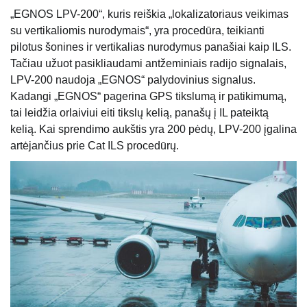
„EGNOS LPV-200“, kuris reiškia „lokalizatoriaus veikimas
su vertikaliomis nurodymais“, yra procedūra, teikianti
pilotus šonines ir vertikalias nurodymus panašiai kaip ILS.
Tačiau užuot pasikliaudami antžeminiais radijo signalais,
LPV-200 naudoja „EGNOS“ palydovinius signalus.
Kadangi „EGNOS“ pagerina GPS tikslumą ir patikimumą,
tai leidžia orlaiviui eiti tikslų kelią, panašų į IL pateiktą
kelią. Kai sprendimo aukštis yra 200 pėdų, LPV-200 įgalina
artėjančius prie Cat ILS procedūrų.