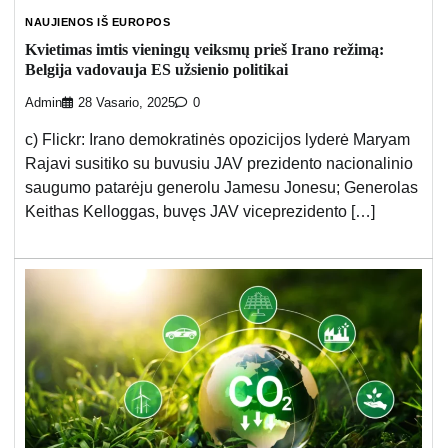
NAUJIENOS IŠ EUROPOS
Kvietimas imtis vieningų veiksmų prieš Irano režimą:
Belgija vadovauja ES užsienio politikai
Admin
28 Vasario, 2025
0
c) Flickr: Irano demokratinės opozicijos lyderė Maryam
Rajavi susitiko su buvusiu JAV prezidento nacionalinio
saugumo patarėju generolu Jamesu Jonesu; Generolas
Keithas Kelloggas, buvęs JAV viceprezidento […]