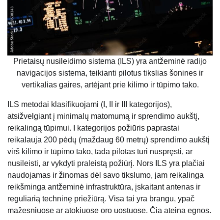
Prietaisų nusileidimo sistema (ILS) yra antžeminė radijo
navigacijos sistema, teikianti pilotus tikslias šonines ir
vertikalias gaires, artėjant prie kilimo ir tūpimo tako.
ILS metodai klasifikuojami (I, II ir III kategorijos),
atsižvelgiant į minimalų matomumą ir sprendimo aukštį,
reikalingą tūpimui. I kategorijos požiūris paprastai
reikalauja 200 pėdų (maždaug 60 metrų) sprendimo aukštį
virš kilimo ir tūpimo tako, tada pilotas turi nuspręsti, ar
nusileisti, ar vykdyti praleistą požiūrį. Nors ILS yra plačiai
naudojamas ir žinomas dėl savo tikslumo, jam reikalinga
reikšminga antžeminė infrastruktūra, įskaitant antenas ir
reguliarią techninę priežiūrą. Visa tai yra brangu, ypač
mažesniuose ar atokiuose oro uostuose. Čia ateina egnos.