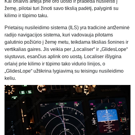
Kai orlaivis artėja prie oro uosto ir pradeda nusileisti į
žemę, pilotai turi žinoti savo tikslią padėtį, palyginti su
kilimo ir tūpimo taku.
Prietaisų nusileidimo sistema (ILS) yra tradicinė antžeminė
radijo navigacijos sistema, kuri vadovauja pilotams
galutinio požiūrio į žemę metu, teikdama tikslias šonines ir
vertikalias gaires. Jis veikia per „Localiser“ ir „GlidesLope“
siųstuvus, esančius aplink oro uostą. Localiser išlygina
orlaivį prie kilimo ir tūpimo tako vidurio linijos, o
„GlidesLope“ užtikrina lygiavimą su teisingu nusileidimo
keliu.