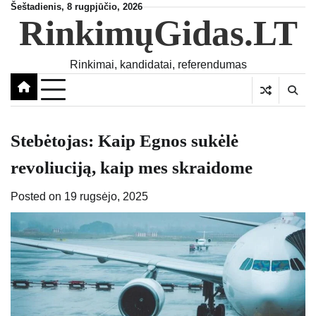
Skip
Šeštadienis, 8 rugpjūčio, 2026
RinkimųGidas.LT
to
content
Rinkimai, kandidatai, referendumas
Stebėtojas: Kaip Egnos sukėlė
revoliuciją, kaip mes skraidome
Posted on
19 rugsėjo, 2025