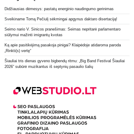
Didžiausias dėmesys: pastatų energinio naudingumo gerinimas
Sveikiname Tomą Pečiulį sėkmingai apgynus daktaro disertaciją!
Seimo nario V. Sinicos pranešimas: Seimas nepritarė parlamentaro
siūlymui mažinti imigrantų kvotas
Ką apie pasitikėjimą pasakoja pinigai? Klaipėdoje atidaroma paroda
„Rinkti(s) vertę“
Šiauliai tris dienas gyveno bigbendų ritmu: „Big Band Festival Šiauliai
2026“ subūrė muzikantus iš septynių pasaulio šalių