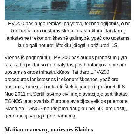
LPV-200 paslauga remiasi palydovų technologijomis, o ne
konkrečiai oro uostams skirta infrastruktūra. Tai daro jį
lankstesne ir ekonomiškesnė galimybė, ypač oro uostams,
kurie gali neturėti išteklių įdiegti ir prižiūrėti ILS.
Vienas iš pagrindinių LPV-200 paslaugos pranašumų yra
tas, kad ji priklauso nuo palydovų technologijos, o ne oro
uostams skirtos infrastruktūros. Tai daro LPV-200
procedūras lankstesnes ir ekonomiškesnes, ypač oro
uostams, kurie gali neturėti išteklių įdiegti ir prižiūrėti ILS.
Nuo 2011 m. Sertifikavimo civilinėje aviacijoje sertifikatas,
EGNOS tapo svarbia Europos aviacijos veiklos priemone.
Šiandien EGNOS naudojama daugiau nei 500 oro uostų,
gerinančių saugą ir prieinamumą.
Mažiau manevrų, mažesnės išlaidos