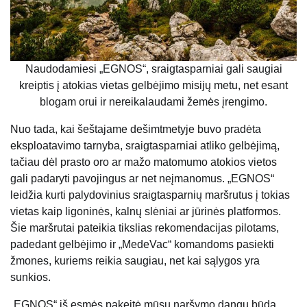
Naudodamiesi „EGNOS“, sraigtasparniai gali saugiai
kreiptis į atokias vietas gelbėjimo misijų metu, net esant
blogam orui ir nereikalaudami žemės įrengimo.
Nuo tada, kai šeštajame dešimtmetyje buvo pradėta
eksploatavimo tarnyba, sraigtasparniai atliko gelbėjimą,
tačiau dėl prasto oro ar mažo matomumo atokios vietos
gali padaryti pavojingus ar net neįmanomus. „EGNOS“
leidžia kurti palydovinius sraigtasparnių maršrutus į tokias
vietas kaip ligoninės, kalnų slėniai ar jūrinės platformos.
Šie maršrutai pateikia tikslias rekomendacijas pilotams,
padedant gelbėjimo ir „MedeVac“ komandoms pasiekti
žmones, kuriems reikia saugiau, net kai sąlygos yra
sunkios.
„EGNOS“ iš esmės pakeitė mūsų naršymo dangų būdą,