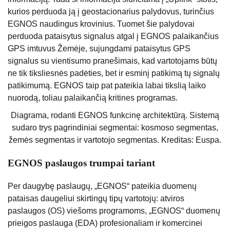
kurios perduoda ją į geostacionarius palydovus, turinčius
EGNOS naudingus krovinius. Tuomet šie palydovai
perduoda pataisytus signalus atgal į EGNOS palaikančius
GPS imtuvus Žemėje, sujungdami pataisytus GPS
signalus su vientisumo pranešimais, kad vartotojams būtų
ne tik tiksliesnės padėties, bet ir esminį patikimą tų signalų
patikimumą. EGNOS taip pat pateikia labai tikslią laiko
nuorodą, toliau palaikančią kritines programas.
Diagrama, rodanti EGNOS funkcinę architektūrą. Sistemą
sudaro trys pagrindiniai segmentai: kosmoso segmentas,
žemės segmentas ir vartotojo segmentas. Kreditas: Euspa.
EGNOS paslaugos trumpai tariant
Per daugybę paslaugų, „EGNOS“ pateikia duomenų
pataisas daugeliui skirtingų tipų vartotojų: atviros
paslaugos (OS) viešoms programoms, „EGNOS“ duomenų
prieigos paslauga (EDA) profesionaliam ir komercinei