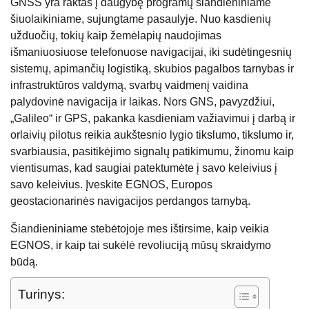
GNSS yra raktas į daugybę programų šiandieniniame
šiuolaikiniame, sujungtame pasaulyje. Nuo kasdienių
užduočių, tokių kaip žemėlapių naudojimas
išmaniuosiuose telefonuose navigacijai, iki sudėtingesnių
sistemų, apimančių logistiką, skubios pagalbos tarnybas ir
infrastruktūros valdymą, svarbų vaidmenį vaidina
palydovinė navigacija ir laikas. Nors GNS, pavyzdžiui,
„Galileo“ ir GPS, pakanka kasdieniam važiavimui į darbą ir
orlaivių pilotus reikia aukštesnio lygio tikslumo, tikslumo ir,
svarbiausia, pasitikėjimo signalų patikimumu, žinomu kaip
vientisumas, kad saugiai patektumėte į savo keleivius į
savo keleivius. Įveskite EGNOS, Europos
geostacionarinės navigacijos perdangos tarnybą.
Šiandieniniame stebėtojoje mes ištirsime, kaip veikia
EGNOS, ir kaip tai sukėlė revoliuciją mūsų skraidymo
būdą.
Turinys: