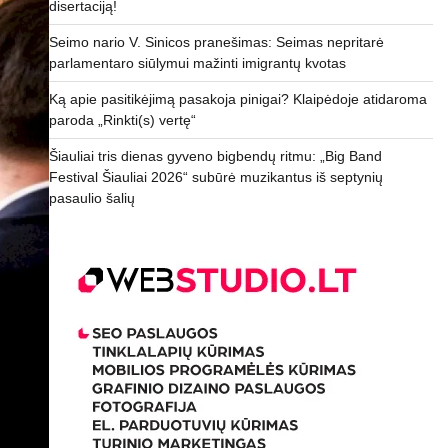
disertaciją!
Seimo nario V. Sinicos pranešimas: Seimas nepritarė
parlamentaro siūlymui mažinti imigrantų kvotas
Ką apie pasitikėjimą pasakoja pinigai? Klaipėdoje atidaroma
paroda „Rinkti(s) vertę“
Šiauliai tris dienas gyveno bigbendų ritmu: „Big Band
Festival Šiauliai 2026“ subūrė muzikantus iš septynių
pasaulio šalių