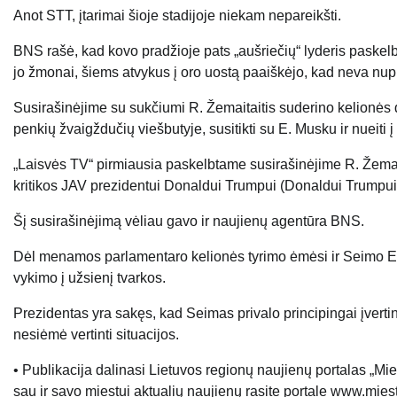
Anot STT, įtarimai šioje stadijoje niekam nepareikšti.
BNS rašė, kad kovo pradžioje pats „aušriečių“ lyderis paske
jo žmonai, šiems atvykus į oro uostą paaiškėjo, kad neva nupirk
Susirašinėjime su sukčiumi R. Žemaitaitis suderino kelionės d
penkių žvaigždučių viešbutyje, susitikti su E. Musku ir nueiti 
„Laisvės TV“ pirmiausia paskelbtame susirašinėjime R. Žemai
kritikos JAV prezidentui Donaldui Trumpui (Donaldui Trumpui
Šį susirašinėjimą vėliau gavo ir naujienų agentūra BNS.
Dėl menamos parlamentaro kelionės tyrimo ėmėsi ir Seimo Etik
vykimo į užsienį tvarkos.
Prezidentas yra sakęs, kad Seimas privalo principingai įverti
nesiėmė vertinti situacijos.
• Publikacija dalinasi Lietuvos regionų naujienų portalas „
sau ir savo miestui aktualių naujienų rasite portale www.miest