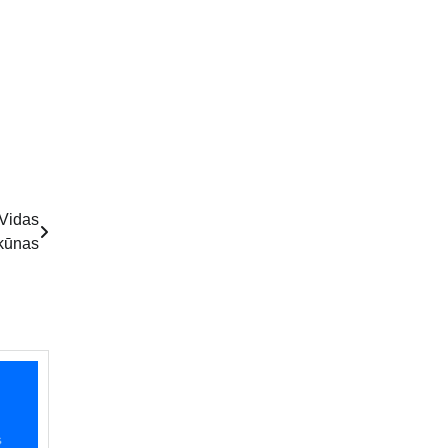
 Vidas
kūnas