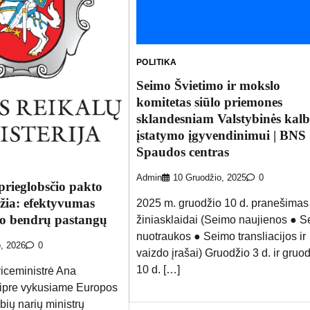
POLITIKA
Seimo Švietimo ir mokslo
komitetas siūlo priemones
sklandesniam Valstybinės kalb
įstatymo įgyvendinimui | BNS
Spaudos centras
Admin
10 Gruodžio, 2025
0
 prieglobsčio pakto
žia: efektyvumas
2025 m. gruodžio 10 d. pranešimas
uo bendrų pastangų
žiniasklaidai (Seimo naujienos ● 
nuotraukos ● Seimo transliacijos ir
o, 2026
0
vaizdo įrašai) Gruodžio 3 d. ir gruo
10 d. […]
viceministrė Ana
ipre vykusiame Europos
bių narių ministrų