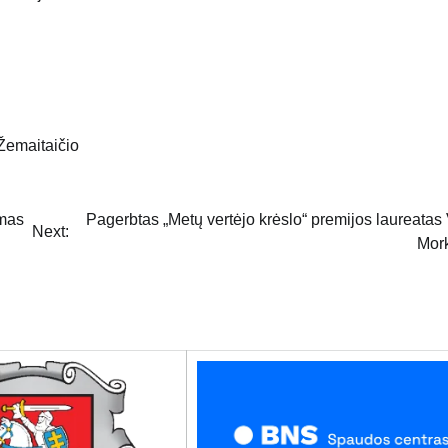
Žemaitaičio
imas
Pagerbtas „Metų vertėjo krėslo“ premijos laureatas
Next:
Mor