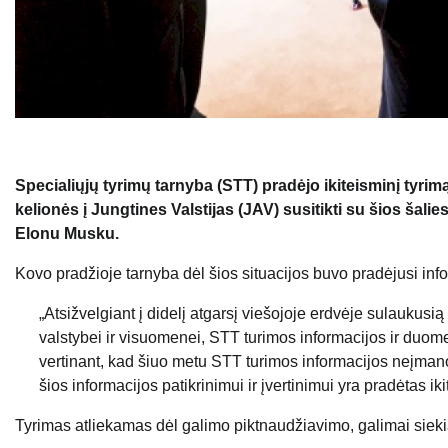
Specialiųjų tyrimų tarnyba (STT) pradėjo ikiteisminį tyr
kelionės į Jungtines Valstijas (JAV) susitikti su šios 
Elonu Musku.
Kovo pradžioje tarnyba dėl šios situacijos buvo pradėjusi info
„Atsižvelgiant į didelį atgarsį viešojoje erdvėje sulaukusi
valstybei ir visuomenei, STT turimos informacijos ir duom
vertinant, kad šiuo metu STT turimos informacijos neįmanoma
šios informacijos patikrinimui ir įvertinimui yra pradėtas 
Tyrimas atliekamas dėl galimo piktnaudžiavimo, galimai siekian