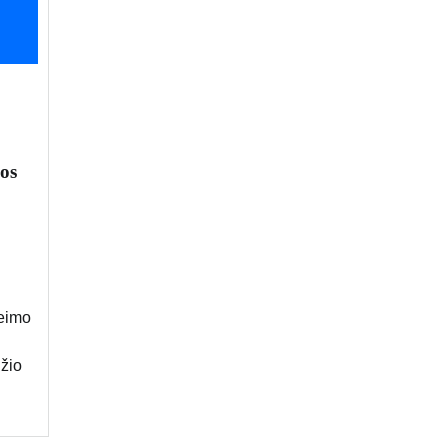
os
Seimo
džio