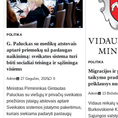
POLITIKA
G. Paluckas su medikų atstovais
aptarė priemokų už paslaugas
naikinimą: sveikatos sistema turi
būti socialiai teisinga ir sąžininga
POLITIKA
visiems
Migracijos ir
taikymo prad
Admin
27 Gegužės, 2025
0
priklausys n
Ministras Pirmininkas Gintautas
Admin
13 Birželi
Paluckas su viešųjų ir privačių sveikatos
priežiūros įstaigų atstovais aptarė
Vidaus reikalų 
Sveikatos sistemos įstatymo pakeitimus,
Burkovskienė K
kuriais siekiama padaryti paslaugų
Sąjungos valsty