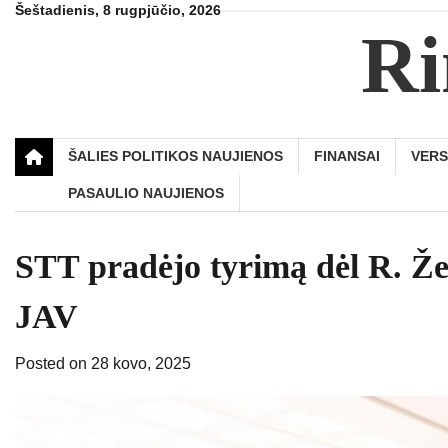
Skip
Šeštadienis, 8 rugpjūčio, 2026
Ri
to
content
ŠALIES POLITIKOS NAUJIENOS
FINANSAI
VER
PASAULIO NAUJIENOS
STT pradėjo tyrimą dėl R. Žem
JAV
Posted on
28 kovo, 2025