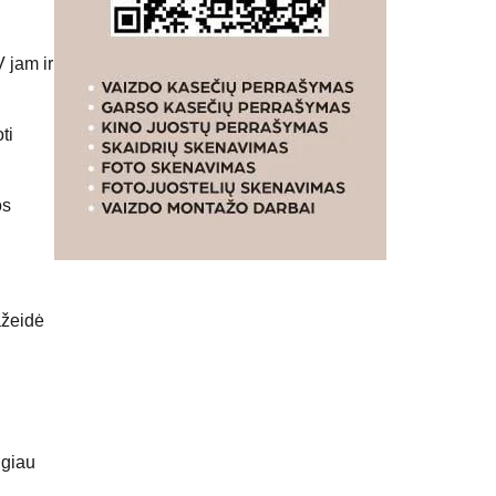
 jam ir
ti
os
ažeidė
ugiau