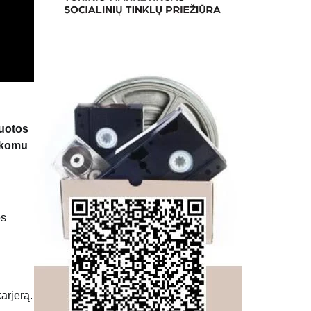
nuotos
aikomu
os
arjerą.