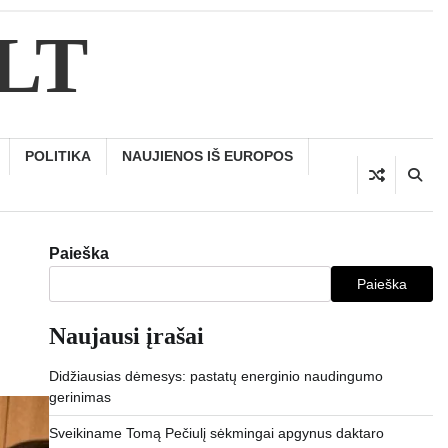
.LT
POLITIKA
NAUJIENOS IŠ EUROPOS
Paieška
Paieška
Naujausi įrašai
Didžiausias dėmesys: pastatų energinio naudingumo
gerinimas
Sveikiname Tomą Pečiulį sėkmingai apgynus daktaro