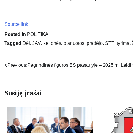
Source link
Posted in
POLITIKA
Tagged
Dėl
,
JAV
,
kelionės
,
planuotos
,
pradėjo
,
STT
,
tyrimą
,
Previous:
Pagrindinės figūros ES pasaulyje – 2025 m. Leid
Navigacija
tarp
įrašų
Susiję įrašai