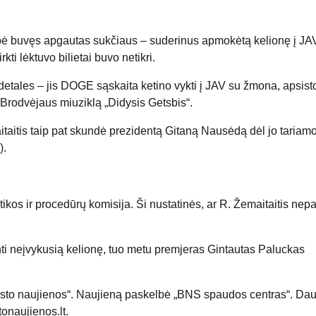
lbė buvęs apgautas sukčiaus – suderinus apmokėtą kelionę į JAV
ti lėktuvo bilietai buvo netikri.
etales – jis DOGE sąskaita ketino vykti į JAV su žmona, apsisto
į Brodvėjaus miuziklą „Didysis Getsbis“.
taitis taip pat skundė prezidentą Gitaną Nausėdą dėl jo tariam
).
os ir procedūrų komisija. Ši nustatinės, ar R. Žemaitaitis nep
nti neįvykusią kelionę, tuo metu premjeras Gintautas Paluckas
Miesto naujienos“. Naujieną paskelbė „BNS spaudos centras“. Da
onaujienos.lt.