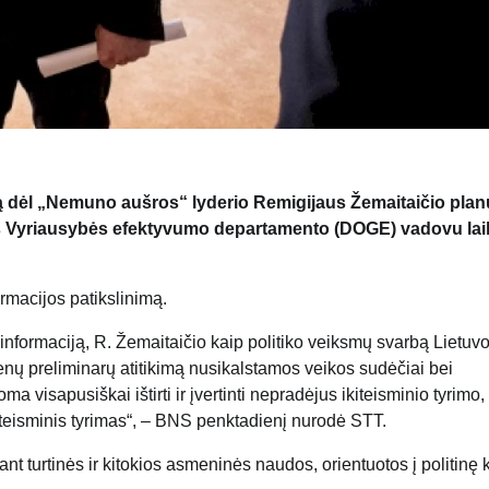
imą dėl „Nemuno aušros“ lyderio Remigijaus Žemaitaičio pla
šalies Vyriausybės efektyvumo departamento (DOGE) vadovu l
rmacijos patikslinimą.
ą informaciją, R. Žemaitaičio kaip politiko veiksmų svarbą Lietuv
enų preliminarų atitikimą nusikalstamos veikos sudėčiai bei
 visapusiškai ištirti ir įvertinti nepradėjus ikiteisminio tyrimo,
ikiteisminis tyrimas“, – BNS penktadienį nurodė STT.
t turtinės ir kitokios asmeninės naudos, orientuotos į politinę k