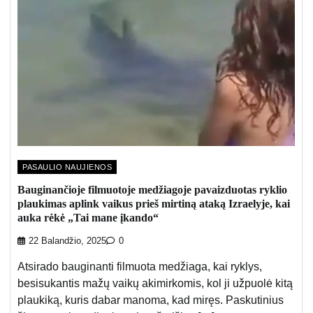
PASAULIO NAUJIENOS
Bauginančioje filmuotoje medžiagoje pavaizduotas ryklio
plaukimas aplink vaikus prieš mirtiną ataką Izraelyje, kai
auka rėkė „Tai mane įkando“
22 Balandžio, 2025
0
Atsirado bauginanti filmuota medžiaga, kai ryklys,
besisukantis mažų vaikų akimirkomis, kol ji užpuolė kitą
plaukiką, kuris dabar manoma, kad miręs. Paskutinius