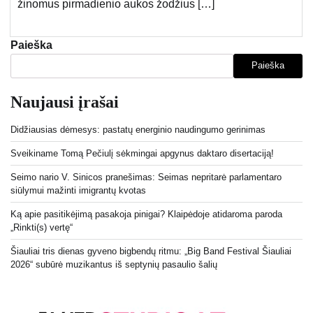
žinomus pirmadienio aukos žodžius […]
Paieška
Paieška
Naujausi įrašai
Didžiausias dėmesys: pastatų energinio naudingumo gerinimas
Sveikiname Tomą Pečiulį sėkmingai apgynus daktaro disertaciją!
Seimo nario V. Sinicos pranešimas: Seimas nepritarė parlamentaro
siūlymui mažinti imigrantų kvotas
Ką apie pasitikėjimą pasakoja pinigai? Klaipėdoje atidaroma paroda
„Rinkti(s) vertę“
Šiauliai tris dienas gyveno bigbendų ritmu: „Big Band Festival Šiauliai
2026“ subūrė muzikantus iš septynių pasaulio šalių