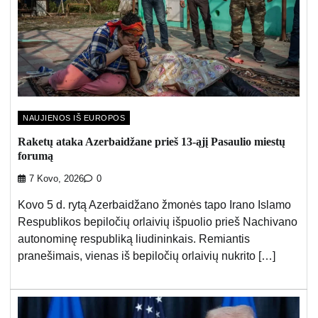
NAUJIENOS IŠ EUROPOS
Raketų ataka Azerbaidžane prieš 13-ąjį Pasaulio miestų
forumą
7 Kovo, 2026
0
Kovo 5 d. rytą Azerbaidžano žmonės tapo Irano Islamo
Respublikos bepiločių orlaivių išpuolio prieš Nachivano
autonominę respubliką liudininkais. Remiantis
pranešimais, vienas iš bepiločių orlaivių nukrito […]