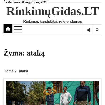
Skip
Šeštadienis, 8 rugpjūčio, 2026
RinkimųGidas.LT
to
content
Rinkimai, kandidatai, referendumas
Žyma:
ataką
Home
ataką