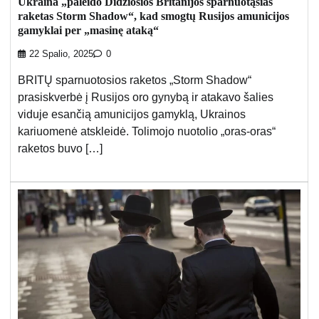
Ukraina „paleido Didžiosios Britanijos sparnuotąsias
raketas Storm Shadow“, kad smogtų Rusijos amunicijos
gamyklai per „masinę ataką“
22 Spalio, 2025
0
BRITŲ sparnuotosios raketos „Storm Shadow“
prasiskverbė į Rusijos oro gynybą ir atakavo šalies
viduje esančią amunicijos gamyklą, Ukrainos
kariuomenė atskleidė. Tolimojo nuotolio „oras-oras“
raketos buvo […]