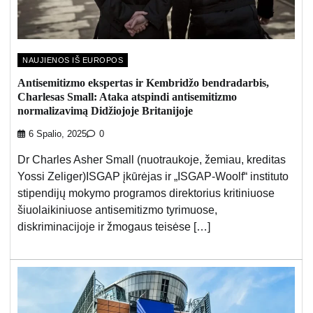
NAUJIENOS IŠ EUROPOS
Antisemitizmo ekspertas ir Kembridžo bendradarbis,
Charlesas Small: Ataka atspindi antisemitizmo
normalizavimą Didžiojoje Britanijoje
6 Spalio, 2025
0
Dr Charles Asher Small (nuotraukoje, žemiau, kreditas
Yossi Zeliger)ISGAP įkūrėjas ir „ISGAP-Woolf“ instituto
stipendijų mokymo programos direktorius kritiniuose
šiuolaikiniuose antisemitizmo tyrimuose,
diskriminacijoje ir žmogaus teisėse […]