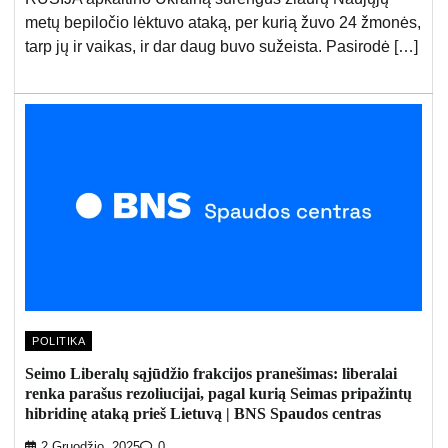
metų bepiločio lėktuvo ataką, per kurią žuvo 24 žmonės,
tarp jų ir vaikas, ir dar daug buvo sužeista. Pasirodė […]
POLITIKA
Seimo Liberalų sąjūdžio frakcijos pranešimas: liberalai
renka parašus rezoliucijai, pagal kurią Seimas pripažintų
hibridinę ataką prieš Lietuvą | BNS Spaudos centras
2 Gruodžio, 2025
0