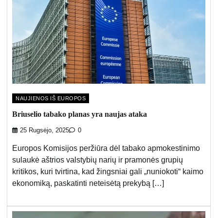
NAUJIENOS IŠ EUROPOS
Briuselio tabako planas yra naujas ataka
25 Rugsėjo, 2025
0
Europos Komisijos peržiūra dėl tabako apmokestinimo
sulaukė aštrios valstybių narių ir pramonės grupių
kritikos, kuri tvirtina, kad žingsniai gali „nuniokoti“ kaimo
ekonomiką, paskatinti neteisėtą prekybą […]