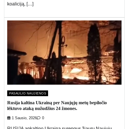
koaliciją, […]
PASAULIO NAUJIENOS
Rusija kaltina Ukrainą per Naujųjų metų bepiločio
lėktuvo ataką nužudžius 24 žmones.
1 Sausio, 2026
0
RUSIJA apkaltino Ukrainą surengus žiaurų Naujųjų