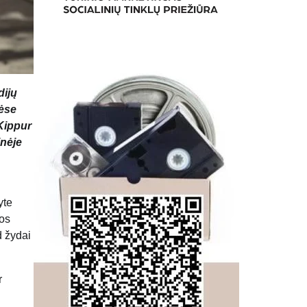
dijų
sėse
Kippur
inėje
yte
kos
d žydai
r