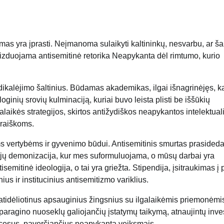
imas yra įprasti. Neįmanoma sulaikyti kaltininkų, nesvarbu, ar š
izduojama antisemitinė retorika Neapykanta dėl rimtumo, kurio
adikalėjimo šaltinius. Būdamas akademikas, ilgai išnagrinėjęs, k
loginių srovių kulminaciją, kuriai buvo leista plisti be iššūkių
lgalaikės strategijos, skirtos antižydiškos neapykantos intelektua
praiškoms.
s vertybėms ir gyvenimo būdui. Antisemitinis smurtas prasided
ucijų demonizacija, kur mes suformuluojama, o mūsų darbai yra
mitinė ideologija, o tai yra griežta. Stipendija, įsitraukimas į p
us ir institucinius antisemitizmo variklius.
atidėliotinus apsauginius žingsnius su ilgalaikėmis priemonėmi
 paragino nuoseklų galiojančių įstatymų taikymą, atnaujintų invest
rocesus, paverčiančius neapykantą veiksmais.