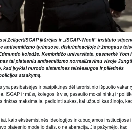
ssi Zeliger
)
ISGAP įkūrėjas ir „ISGAP-Woolf“ instituto stipen
e antisemitizmo tyrimuose, diskriminacijoje ir žmogaus tei
. Edmundo koledže, Kembridžo universitete, pasmerkė Yom 
as tai platesniu antisemitizmo normalizavimu visoje Jungt
, kad įvykiai nurodo sistemines teisėsaugos ir pilietinės
policijos atsakymą.
 yra pasibaisėjęs ir pasipiktinęs dėl teroristinio išpuolio vakar r
. ISGAP ir mūsų kolegos iš visų pasaulio mokslininkų ir politi
irinktas maksimaliai padidinti aukas, kai užpuolikas žinojo, ka
i, kaip ekstremistinės ideologijos inkubuojamos institucijose i
uvo platesnio modelio dalis, o ne aberacija. Jis pažymėjo, kad