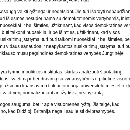
ėsaugą veikti ryžtingai ir nedelsiant. Jie turi išardyti nebaudž
a, kuri iš esmės nesuderinama su demokratinėmis vertybėmis, ir įs
nuosekliai ir be išimties, užtikrinant, kad visos demokratinės ve
būti taikomi nuosekliai ir be išimties, užtikrinant, kad visos
ikaltimų įstatymai turi būti taikomi nuosekliai ir be išimties, be
tymų vidaus sąnaudos ir neapykantos nusikaltimų įstatymai turi bū
o priklauso mūsų pagrindinės demokratinės vertybės Jungtinėje
a tyrimų ir politikos institutas, skirtas analizuoti šiuolaikinį
ijas, švietimą ir bendravimą su vyriausybėmis ir pilietine visuo
p užsienio finansavimo tinklai formuoja universiteto miestelio kli
ymo vaidmenį normalizuojant antižydišką neapykantą.
ogos saugumą, bet ir apie visuomenės ryžtą. Jis teigė, kad
ino, kad Didžioji Britanija negali sau leisti dviprasmybės.