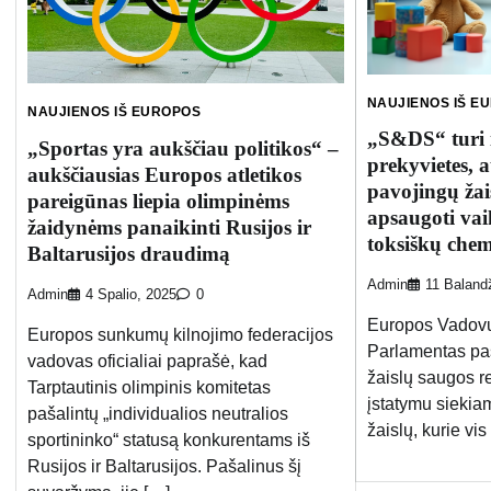
NAUJIENOS IŠ E
NAUJIENOS IŠ EUROPOS
„S&DS“ turi i
„Sportas yra aukščiau politikos“ –
prekyvietes, 
aukščiausias Europos atletikos
pavojingų žai
pareigūnas liepia olimpinėms
apsaugoti va
žaidynėms panaikinti Rusijos ir
toksiškų che
Baltarusijos draudimą
Admin
11 Baland
Admin
4 Spalio, 2025
0
Europos Vadovų 
Europos sunkumų kilnojimo federacijos
Parlamentas pa
vadovas oficialiai paprašė, kad
žaislų saugos 
Tarptautinis olimpinis komitetas
įstatymu siekia
pašalintų „individualios neutralios
žaislų, kurie vi
sportininko“ statusą konkurentams iš
Rusijos ir Baltarusijos. Pašalinus šį