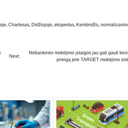
joje
,
Charlesas
,
Didžiojoje
,
ekspertas
,
Kembridžo
,
normalizavim
s
Nebankinės mokėjimo įstaigos jau gali gauti ties
Next:
prieigą prie TARGET mokėjimo sis