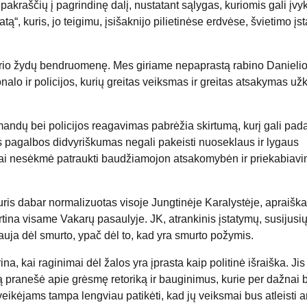
pakraščių į pagrindinę dalį, nustatant sąlygas, kuriomis gali įvyk
atą“, kuris, jo teigimu, įsišaknijo pilietinėse erdvėse, švietimo įs
terio žydų bendruomenę. Mes giriame nepaprastą rabino Danieli
o ir policijos, kurių greitas veiksmas ir greitas atsakymas užk
andų bei policijos reagavimas pabrėžia skirtumą, kurį gali pada
os pagalbos didvyriškumas negali pakeisti nuoseklaus ir lygaus
inai nesėkmė patraukti baudžiamojon atsakomybėn ir priekabiavi
uris dabar normalizuotas visoje Jungtinėje Karalystėje, apraiška 
irtina visame Vakarų pasaulyje. JK, atrankinis įstatymų, susijusi
auja dėl smurto, ypač dėl to, kad yra smurto požymis.
na, kai raginimai dėl žalos yra įprasta kaip politinė išraiška. Jis
 pranešė apie grėsmę retoriką ir bauginimus, kurie per dažnai 
veikėjams tampa lengviau patikėti, kad jų veiksmai bus atleisti a