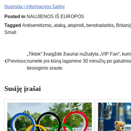
Nuoroda į informacijos šaltinį
Posted in
NAUJIENOS IŠ EUROPOS
Tagged
Antisemitizmo
,
ataką
,
atspindi
,
bendradarbis
,
Britani
Small
„Tiktok“ žvaigždė žiauriai nužudyta „VIP Fan“, kuri
Navigacija
Previous:
numetė jos kūną lagamine 30 minučių po galutinio
tarp
tiesioginio srauto
įrašų
Susiję įrašai