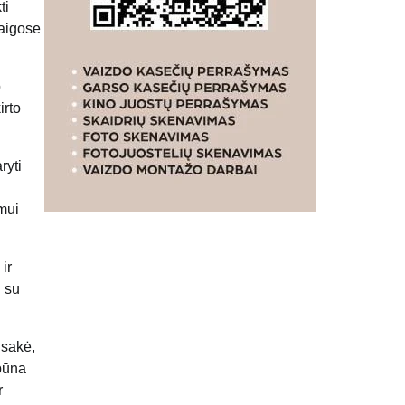
ti
taigose
o
irto
ryti
mui
ir
ų su
 sakė,
būna
r