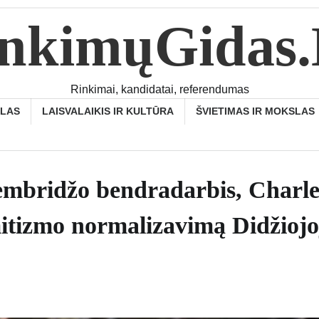
nkimųGidas
Rinkimai, kandidatai, referendumas
SLAS
LAISVALAIKIS IR KULTŪRA
ŠVIETIMAS IR MOKSLAS
embridžo bendradarbis, Charle
mitizmo normalizavimą Didžiojo