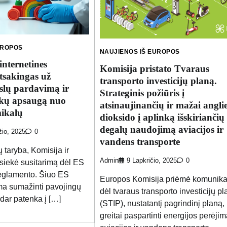
UROPOS
NAUJIENOS IŠ EUROPOS
nternetines
Komisija pristato Tvaraus
atsakingas už
transporto investicijų planą.
slų pardavimą ir
Strateginis požiūris į
ikų apsaugą nuo
atsinaujinančių ir mažai angli
mikalų
dioksido į aplinką išskiriančių
degalų naudojimą aviacijos ir
žio, 2025
0
vandens transporte
taryba, Komisija ir
Admin
9 Lapkričio, 2025
0
siekė susitarimą dėl ES
reglamento. Šiuo ES
Europos Komisija priėmė komunika
ma sumažinti pavojingų
dėl tvaraus transporto investicijų p
s dar patenka į […]
(STIP), nustatantį pagrindinį planą,
greitai paspartinti energijos perėji