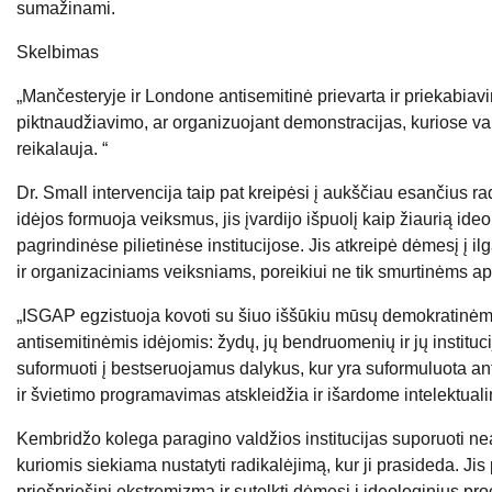
sumažinami.
Skelbimas
„Mančesteryje ir Londone antisemitinė prievarta ir priekabiav
piktnaudžiavimo, ar organizuojant demonstracijas, kuriose va
reikalauja. “
Dr. Small intervencija taip pat kreipėsi į aukščiau esančius r
idėjos formuoja veiksmus, jis įvardijo išpuolį kaip žiaurią ideo
pagrindinėse pilietinėse institucijose. Jis atkreipė dėmesį į i
ir organizaciniams veiksniams, poreikiui ne tik smurtinėms a
„ISGAP egzistuoja kovoti su šiuo iššūkiu mūsų demokratinėm
antisemitinėmis idėjomis: žydų, jų bendruomenių ir jų instit
suformuoti į bestseruojamus dalykus, kur yra suformuluota antise
ir švietimo programavimas atskleidžia ir išardome intelektualini
Kembridžo kolega paragino valdžios institucijas suporuoti ne
kuriomis siekiama nustatyti radikalėjimą, kur ji prasideda. Jis
priešpriešinį ekstremizmą ir sutelkti dėmesį į ideologinius p