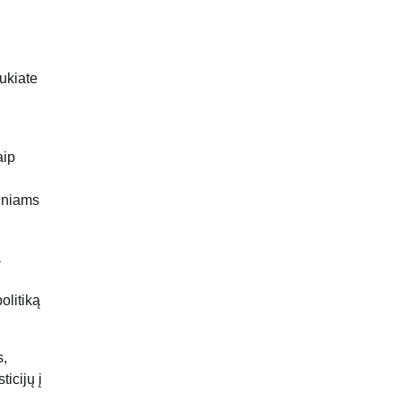
aukiate
aip
liniams
a
olitiką
s,
icijų į