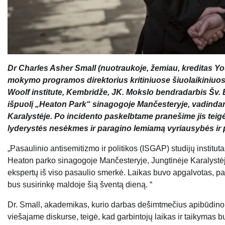
Dr Charles Asher Small (nuotraukoje, žemiau, kreditas Yo
mokymo programos direktorius kritiniuose šiuolaikiniuos
Woolf institute, Kembridže, JK. Mokslo bendradarbis Šv
išpuolį „Heaton Park“ sinagogoje Mančesteryje, vadindam
Karalystėje. Po incidento paskelbtame pranešime jis teigė
lyderystės nesėkmes ir paragino lemiamą vyriausybės ir 
„Pasaulinio antisemitizmo ir politikos (ISGAP) studijų institutas
Heaton parko sinagogoje Mančesteryje, Jungtinėje Karalystėje
ekspertų iš viso pasaulio smerkė. Laikas buvo apgalvotas, pas
bus susirinkę maldoje šią šventą dieną. “
Dr. Small, akademikas, kurio darbas dešimtmečius apibūdino ta
viešajame diskurse, teigė, kad garbintojų laikas ir taikymas b