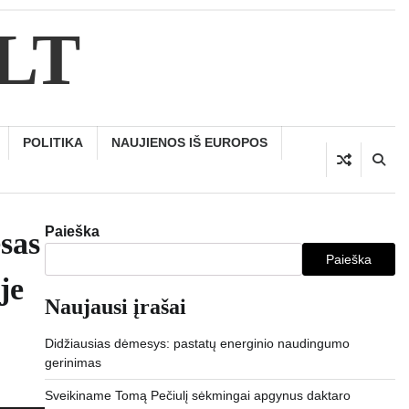
.LT
POLITIKA
NAUJIENOS IŠ EUROPOS
Paieška
sas
Paieška
je
Naujausi įrašai
Didžiausias dėmesys: pastatų energinio naudingumo
gerinimas
Sveikiname Tomą Pečiulį sėkmingai apgynus daktaro