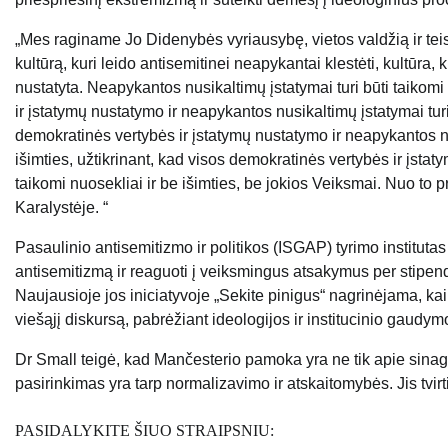
„Mes raginame Jo Didenybės vyriausybę, vietos valdžią ir teis
kultūrą, kuri leido antisemitinei neapykantai klestėti, kultūr
nustatyta. Neapykantos nusikaltimų įstatymai turi būti taikomi 
ir įstatymų nustatymo ir neapykantos nusikaltimų įstatymai turi 
demokratinės vertybės ir įstatymų nustatymo ir neapykantos nus
išimties, užtikrinant, kad visos demokratinės vertybės ir įsta
taikomi nuosekliai ir be išimties, be jokios Veiksmai. Nuo t
Karalystėje. “
Pasaulinio antisemitizmo ir politikos (ISGAP) tyrimo institutas yr
antisemitizmą ir reaguoti į veiksmingus atsakymus per stipend
Naujausioje jos iniciatyvoje „Sekite pinigus“ nagrinėjama, kai
viešąjį diskursą, pabrėžiant ideologijos ir institucinio gaud
Dr Small teigė, kad Mančesterio pamoka yra ne tik apie sinag
pasirinkimas yra tarp normalizavimo ir atskaitomybės. Jis tvirt
PASIDALYKITE ŠIUO STRAIPSNIU: