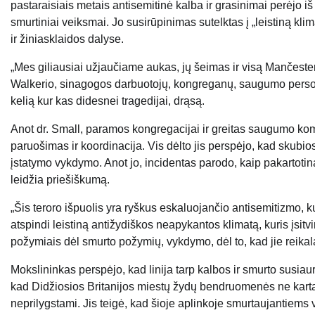
pastaraisiais metais antisemitinė kalba ir grasinimai perėjo iš 
smurtiniai veiksmai. Jo susirūpinimas sutelktas į „leistiną klim
ir žiniasklaidos dalyse.
„Mes giliausiai užjaučiame aukas, jų šeimas ir visą Mančes
Walkerio, sinagogos darbuotojų, kongreganų, saugumo personal
kelią kur kas didesnei tragedijai, drąsą.
Anot dr. Small, paramos kongregacijai ir greitas saugumo kom
paruošimas ir koordinacija. Vis dėlto jis perspėjo, kad skubi
įstatymo vykdymo. Anot jo, incidentas parodo, kaip pakartot
leidžia priešiškumą.
„Šis teroro išpuolis yra ryškus eskaluojančio antisemitizmo, k
atspindi leistiną antižydiškos neapykantos klimatą, kuris įsitv
požymiais dėl smurto požymių, vykdymo, dėl to, kad jie reikal
Mokslininkas perspėjo, kad linija tarp kalbos ir smurto susiauri
kad Didžiosios Britanijos miestų žydų bendruomenės ne kartą
neprilygstami. Jis teigė, kad šioje aplinkoje smurtaujantiems 