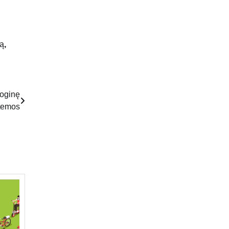
ą
,
ioginę
temos