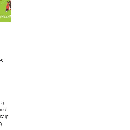
es
tą
lano
 kaip
mą