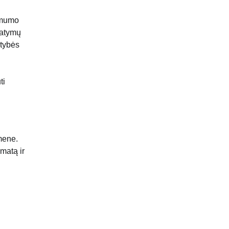
iamumo
tatymų
rtybės
ti
mene.
matą ir