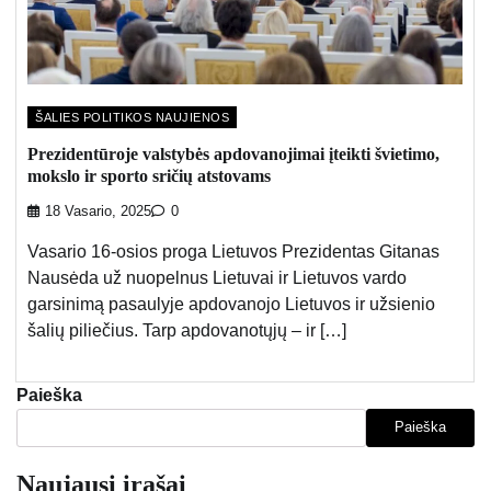
ŠALIES POLITIKOS NAUJIENOS
Prezidentūroje valstybės apdovanojimai įteikti švietimo,
mokslo ir sporto sričių atstovams
18 Vasario, 2025
0
Vasario 16-osios proga Lietuvos Prezidentas Gitanas
Nausėda už nuopelnus Lietuvai ir Lietuvos vardo
garsinimą pasaulyje apdovanojo Lietuvos ir užsienio
šalių piliečius. Tarp apdovanotųjų – ir […]
Paieška
Paieška
Naujausi įrašai