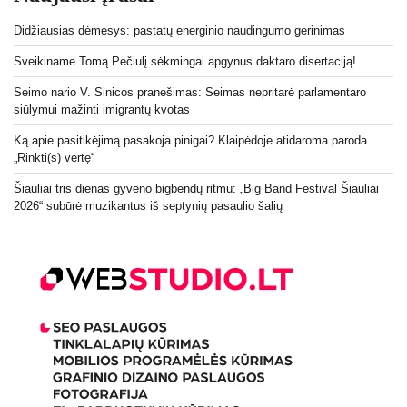
Didžiausias dėmesys: pastatų energinio naudingumo gerinimas
Sveikiname Tomą Pečiulį sėkmingai apgynus daktaro disertaciją!
Seimo nario V. Sinicos pranešimas: Seimas nepritarė parlamentaro
siūlymui mažinti imigrantų kvotas
Ką apie pasitikėjimą pasakoja pinigai? Klaipėdoje atidaroma paroda
„Rinkti(s) vertę“
Šiauliai tris dienas gyveno bigbendų ritmu: „Big Band Festival Šiauliai
2026“ subūrė muzikantus iš septynių pasaulio šalių