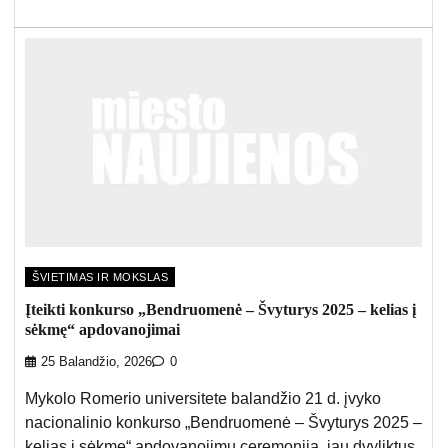
ŠVIETIMAS IR MOKSLAS
Įteikti konkurso „Bendruomenė – Švyturys 2025 – kelias į
sėkmę“ apdovanojimai
25 Balandžio, 2026
0
Mykolo Romerio universitete balandžio 21 d. įvyko
nacionalinio konkurso „Bendruomenė – Švyturys 2025 –
kelias į sėkmę“ apdovanojimų ceremonija, jau dvyliktus