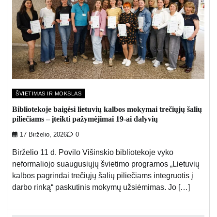
ŠVIETIMAS IR MOKSLAS
Bibliotekoje baigėsi lietuvių kalbos mokymai trečiųjų šalių
piliečiams – įteikti pažymėjimai 19-ai dalyvių
17 Birželio, 2026
0
Birželio 11 d. Povilo Višinskio bibliotekoje vyko
neformaliojo suaugusiųjų švietimo programos „Lietuvių
kalbos pagrindai trečiųjų šalių piliečiams integruotis į
darbo rinką“ paskutinis mokymų užsiėmimas. Jo […]