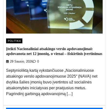
POLITIKA
Įteikti Nacionaliniai atsakingo verslo apdovanojimai:
apdovanota net 12 įmonių, o vienai – išskirtinis įvertinimas
29 Sausio, 2026
0
Septynioliktą kartą vykstančiuose „Nacionaliniuose
atsakingo verslo apdovanojimuose 2025“ (NAVA) net
dvylika šalies įmonių buvo įvertintos už socialinės
atsakomybės iniciatyvas per praėjusius metus.
Pagrindinį garbingą apdovanojimą […]