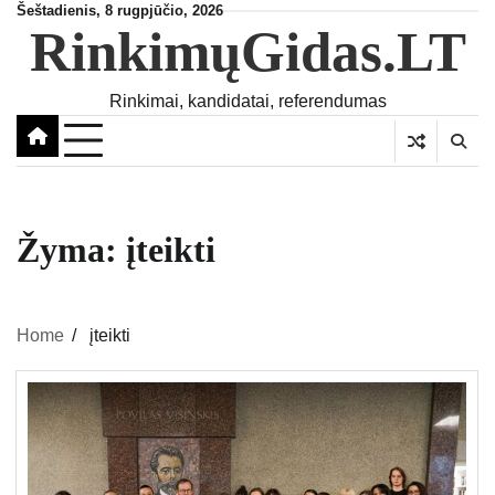
Skip
Šeštadienis, 8 rugpjūčio, 2026
RinkimųGidas.LT
to
content
Rinkimai, kandidatai, referendumas
Žyma:
įteikti
Home
įteikti