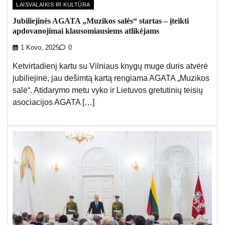
LAISVALAIKIS IR KULTŪRA
Jubiliejinės AGATA „Muzikos salės“ startas – įteikti
apdovanojimai klausomiausiems atlikėjams
1 Kovo, 2025
0
Ketvirtadienį kartu su Vilniaus knygų muge duris atvėrė
jubiliejinė, jau dešimtą kartą rengiama AGATA „Muzikos
salė“. Atidarymo metu vyko ir Lietuvos gretutinių teisių
asociacijos AGATA […]