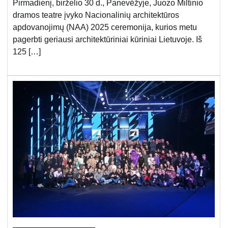
Pirmadienį, birželio 30 d., Panevėžyje, Juozo Miltinio
dramos teatre įvyko Nacionalinių architektūros
apdovanojimų (NAA) 2025 ceremonija, kurios metu
pagerbti geriausi architektūriniai kūriniai Lietuvoje. Iš
125 […]