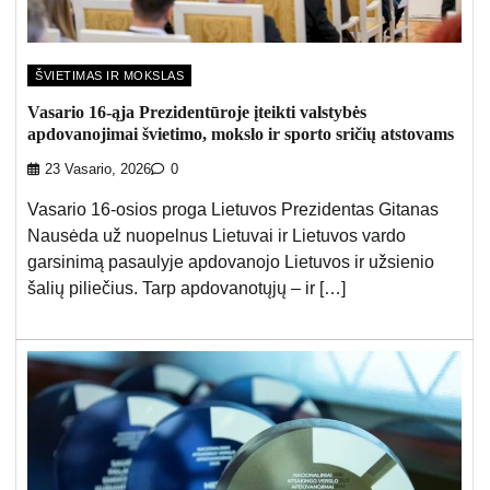
ŠVIETIMAS IR MOKSLAS
Vasario 16-ąja Prezidentūroje įteikti valstybės
apdovanojimai švietimo, mokslo ir sporto sričių atstovams
23 Vasario, 2026
0
Vasario 16-osios proga Lietuvos Prezidentas Gitanas
Nausėda už nuopelnus Lietuvai ir Lietuvos vardo
garsinimą pasaulyje apdovanojo Lietuvos ir užsienio
šalių piliečius. Tarp apdovanotųjų – ir […]