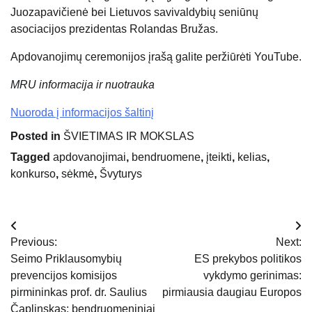
Juozapavičienė bei Lietuvos savivaldybių seniūnų
asociacijos prezidentas Rolandas Bružas.
Apdovanojimų ceremonijos įrašą galite peržiūrėti YouTube.
MRU informacija ir nuotrauka
Nuoroda į informacijos šaltinį
Posted in
ŠVIETIMAS IR MOKSLAS
Tagged
apdovanojimai
,
bendruomene
,
įteikti
,
kelias
,
konkurso
,
sėkmė
,
Švyturys
Navigacija
Previous:
Next:
tarp
Seimo Priklausomybių
ES prekybos politikos
prevencijos komisijos
vykdymo gerinimas:
įrašų
pirmininkas prof. dr. Saulius
pirmiausia daugiau Europos
Čaplinskas: bendruomeniniai