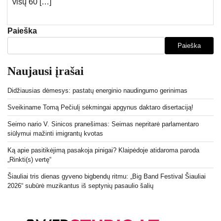
visų 60 […]
Paieška
Paieška
Naujausi įrašai
Didžiausias dėmesys: pastatų energinio naudingumo gerinimas
Sveikiname Tomą Pečiulį sėkmingai apgynus daktaro disertaciją!
Seimo nario V. Sinicos pranešimas: Seimas nepritarė parlamentaro
siūlymui mažinti imigrantų kvotas
Ką apie pasitikėjimą pasakoja pinigai? Klaipėdoje atidaroma paroda
„Rinkti(s) vertę“
Šiauliai tris dienas gyveno bigbendų ritmu: „Big Band Festival Šiauliai
2026“ subūrė muzikantus iš septynių pasaulio šalių