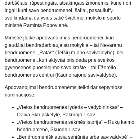
darbščiais, rūpestingais, atsakingais žmonėmis, kurie nori
ir gali kurti savo bendruomenei, šaliai, pasauliui“,-
sveikindama dalyvius sakė švietimo, mokslo ir sporto
ministrė Raminta Popovienė.
Ministrė įteikė apdovanojimus bendruomenei, kuri
glaudžiai bendradarbiauja su mokykla – tai Nevarėnų
bendruomenei „Ratas“ (Telšių rajono savivaldybė), bei
bendruomenei, kuri aktyviai prisideda prie sveikos
gyvensenos puoselėjimo savo krašte – tai Ežerėlio
bendruomenės centrui (Kauno rajono savivaldybė).
Apdovanojimai bendruomenėms įteikti dar septyniose
nominacijose:
„Vietos bendruomenės lyderis – vadybininkas“ –
Daiva Skrupskelytė, Pakruojo r. sav.
„Vietos bendruomenės sėkmės istorija“ – Rukų kaimo
bendruomenė, Skuodo r. sav.
„Bendruomeniškiausia seniūnija arba savivaldybė“ –