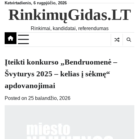
Skip
Ketvirtadienis, 6 rugpjūčio, 2026
RinkimųGidas.LT
to
content
Rinkimai, kandidatai, referendumas
Įteikti konkurso „Bendruomenė –
Švyturys 2025 – kelias į sėkmę“
apdovanojimai
Posted on
25 balandžio, 2026