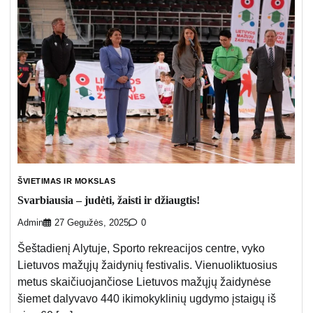
ŠVIETIMAS IR MOKSLAS
Svarbiausia – judėti, žaisti ir džiaugtis!
Admin
27 Gegužės, 2025
0
Šeštadienį Alytuje, Sporto rekreacijos centre, vyko
Lietuvos mažųjų žaidynių festivalis. Vienuoliktuosius
metus skaičiuojančiose Lietuvos mažųjų žaidynėse
šiemet dalyvavo 440 ikimokyklinių ugdymo įstaigų iš