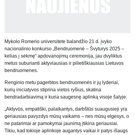
Mykolo Romerio universitete balandžio 21 d. įvyko
nacionalinio konkurso „Bendruomenė – Švyturys 2025 –
kelias į sėkmę“ apdovanojimų ceremonija, jau dvyliktus
metus suburianti aktyviausias ir pilietiškiausias Lietuvos
bendruomenes.
Renginio metu pagerbtos bendruomenės ir jų lyderiai,
kurių iniciatyvos stiprina vietos ryšius, skatina
bendradarbiavimą ir kuria saugesnę aplinką visoje šalyje.
„Aktyvūs, empatiški, palaikantys, darbštūs suaugusieji yra
geriausias pavyzdys mūsų vaikams – nes mūsų elgesys, o
ne patarimai ar pamokymai jaunimą įtikina geriausiai.
Tikiu, kad tokioje aplinkoje augantys vaikai ir patys išaugs