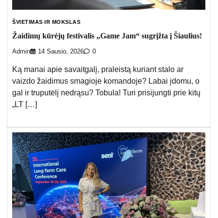
ŠVIETIMAS IR MOKSLAS
Žaidimų kūrėjų festivalis „Game Jam“ sugrįžta į Šiaulius!
Admin
14 Sausio, 2026
0
Ką manai apie savaitgalį, praleistą kuriant stalo ar
vaizdo žaidimus smagioje komandoje? Labai įdomu, o
gal ir truputėlį nedrąsu? Tobula! Turi prisijungti prie kitų
„LT […]