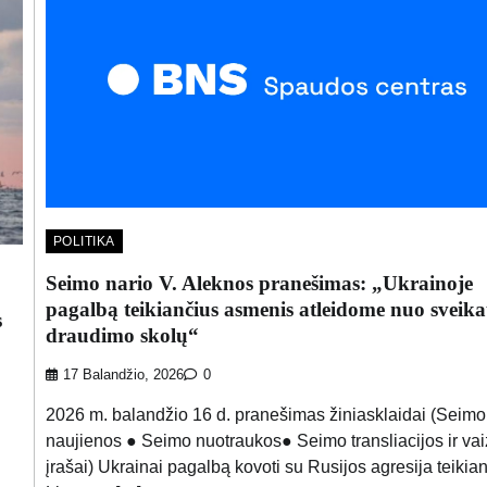
POLITIKA
Seimo nario V. Aleknos pranešimas: „Ukrainoje
pagalbą teikiančius asmenis atleidome nuo sveika
s
draudimo skolų“
17 Balandžio, 2026
0
2026 m. balandžio 16 d. pranešimas žiniasklaidai (Seimo
naujienos ● Seimo nuotraukos● Seimo transliacijos ir va
įrašai) Ukrainai pagalbą kovoti su Rusijos agresija teikia