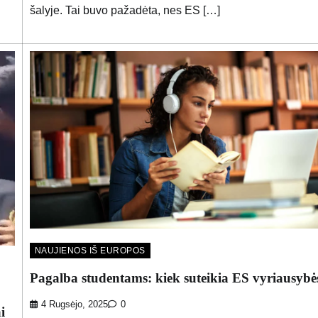
šalyje. Tai buvo pažadėta, nes ES […]
NAUJIENOS IŠ EUROPOS
Pagalba studentams: kiek suteikia ES vyriausybė
4 Rugsėjo, 2025
0
i