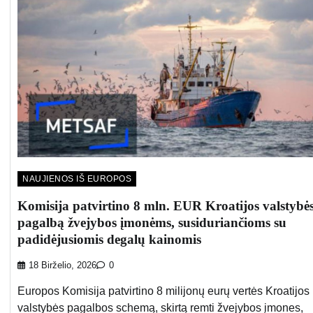
NAUJIENOS IŠ EUROPOS
Komisija patvirtino 8 mln. EUR Kroatijos valstybė
pagalbą žvejybos įmonėms, susiduriančioms su
padidėjusiomis degalų kainomis
18 Birželio, 2026
0
Europos Komisija patvirtino 8 milijonų eurų vertės Kroatijos
valstybės pagalbos schemą, skirtą remti žvejybos įmones,