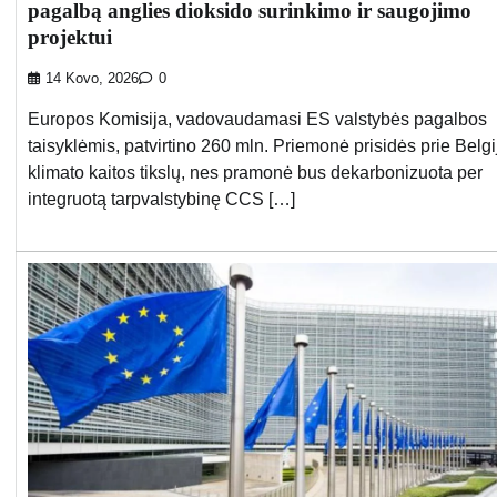
pagalbą anglies dioksido surinkimo ir saugojimo
projektui
14 Kovo, 2026
0
Europos Komisija, vadovaudamasi ES valstybės pagalbos
taisyklėmis, patvirtino 260 mln. Priemonė prisidės prie Belgi
klimato kaitos tikslų, nes pramonė bus dekarbonizuota per
integruotą tarpvalstybinę CCS […]