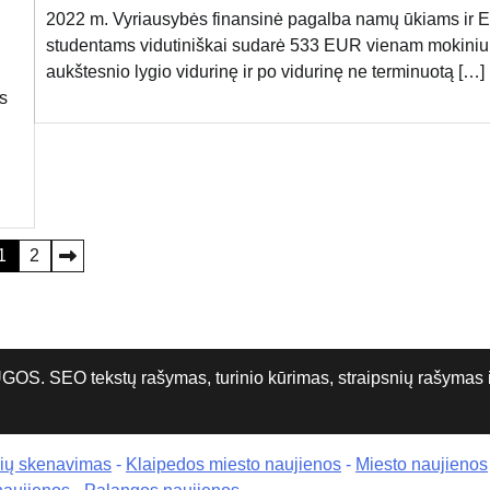
2022 m. Vyriausybės finansinė pagalba namų ūkiams ir 
studentams vidutiniškai sudarė 533 EUR vienam mokiniu
aukštesnio lygio vidurinę ir po vidurinę ne terminuotą […]
s
1
2
O tekstų rašymas, turinio kūrimas, straipsnių rašymas ir 
rių skenavimas
-
Klaipedos miesto naujienos
-
Miesto naujienos