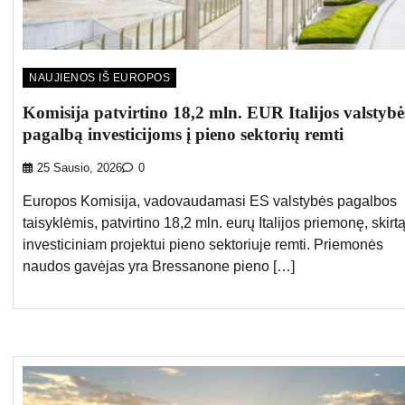
NAUJIENOS IŠ EUROPOS
Komisija patvirtino 18,2 mln. EUR Italijos valstybė
pagalbą investicijoms į pieno sektorių remti
25 Sausio, 2026
0
Europos Komisija, vadovaudamasi ES valstybės pagalbos
taisyklėmis, patvirtino 18,2 mln. eurų Italijos priemonę, skirt
investiciniam projektui pieno sektoriuje remti. Priemonės
naudos gavėjas yra Bressanone pieno […]