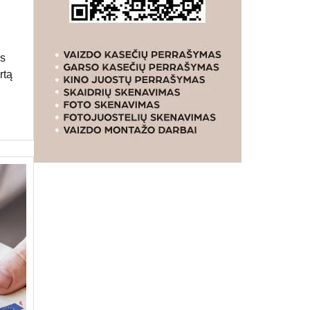
os
rtą