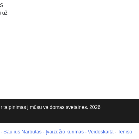
ES
i už
talpinimas į mūsų valdomas svetaines. 2026
-
Saulius Narbutas
-
Įvaizdžio kūrimas
-
Veidoskaita
-
Teniso