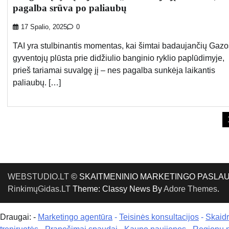
pagalba srūva po paliaubų
17 Spalio, 2025
0
TAI yra stulbinantis momentas, kai šimtai badaujančių Gazo
gyventojų plūsta prie didžiulio banginio ryklio paplūdimyje,
prieš tariamai suvalgę jį – nes pagalba sunkėja laikantis
paliaubų. […]
Įrašų
puslapiavimas
WEBSTUDIO.LT
© SKAITMENINIO MARKETINGO PASLAUGOS. SE
RinkimųGidas.LT
Theme: Classy News By
Adore Themes
.
Draugai: -
Marketingo agentūra
-
Teisinės konsultacijos
-
Skaid