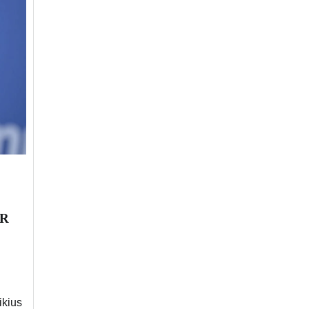
UR
ikius