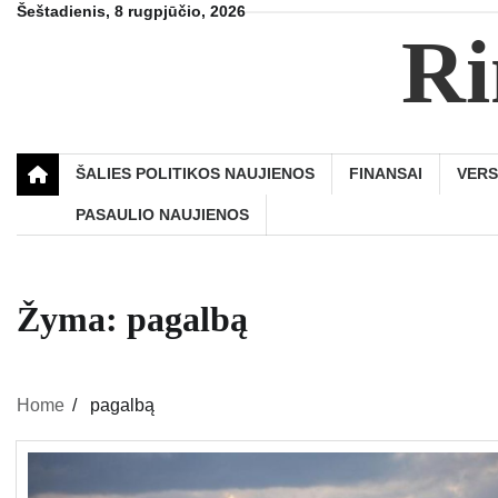
Skip
Šeštadienis, 8 rugpjūčio, 2026
Ri
to
content
ŠALIES POLITIKOS NAUJIENOS
FINANSAI
VER
PASAULIO NAUJIENOS
Žyma:
pagalbą
Home
pagalbą