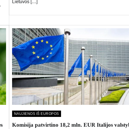
Lietuvos […]
.
NAUJIENOS IŠ EUROPOS
ės
Komisija patvirtino 18,2 mln. EUR Italijos valsty