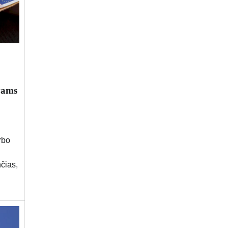
ėvams
rbo
čias,