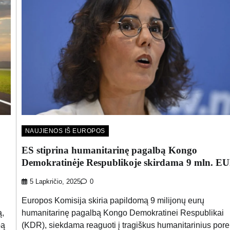
NAUJIENOS IŠ EUROPOS
ES stiprina humanitarinę pagalbą Kongo
Demokratinėje Respublikoje skirdama 9 mln. E
5 Lapkričio, 2025
0
Europos Komisija skiria papildomą 9 milijonų eurų
ą,
humanitarinę pagalbą Kongo Demokratinei Respublikai
bą
(KDR), siekdama reaguoti į tragiškus humanitarinius pore