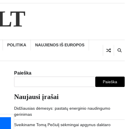
.LT
POLITIKA
NAUJIENOS IŠ EUROPOS
Paieška
Paieška
Naujausi įrašai
Didžiausias dėmesys: pastatų energinio naudingumo
gerinimas
Sveikiname Tomą Pečiulį sėkmingai apgynus daktaro