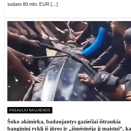
sudaro 80 mln. EUR […]
PASAULIO NAUJIENOS
Šoko akimirka, badaujantys gaziečiai ištraukia
bangininį ryklį iš jūros ir „išmėsinėja jį maistui“, ka