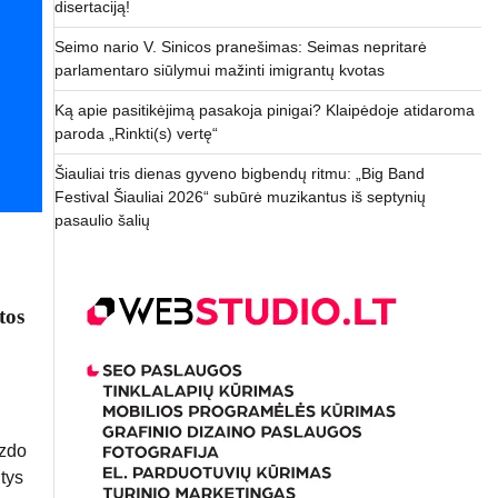
disertaciją!
Seimo nario V. Sinicos pranešimas: Seimas nepritarė
parlamentaro siūlymui mažinti imigrantų kvotas
Ką apie pasitikėjimą pasakoja pinigai? Klaipėdoje atidaroma
paroda „Rinkti(s) vertę“
Šiauliai tris dienas gyveno bigbendų ritmu: „Big Band
Festival Šiauliai 2026“ subūrė muzikantus iš septynių
pasaulio šalių
tos
izdo
ntys