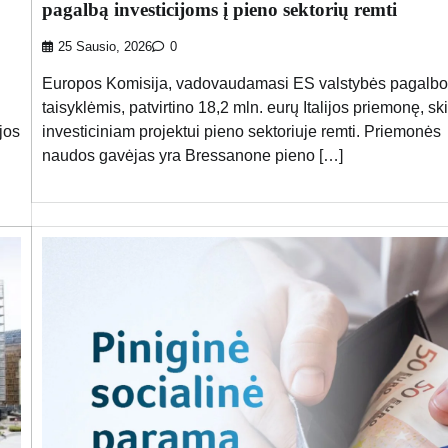
pagalbą investicijoms į pieno sektorių remti
25 Sausio, 2026
0
Europos Komisija, vadovaudamasi ES valstybės pagalb
taisyklėmis, patvirtino 18,2 mln. eurų Italijos priemonę, ski
jos
investiciniam projektui pieno sektoriuje remti. Priemonės
naudos gavėjas yra Bressanone pieno […]