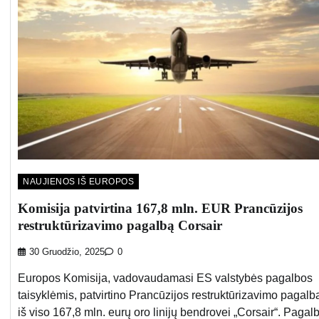
NAUJIENOS IŠ EUROPOS
Komisija patvirtina 167,8 mln. EUR Prancūzijos
restruktūrizavimo pagalbą Corsair
30 Gruodžio, 2025
0
Europos Komisija, vadovaudamasi ES valstybės pagalbos
taisyklėmis, patvirtino Prancūzijos restruktūrizavimo pagalb
iš viso 167,8 mln. eurų oro linijų bendrovei „Corsair“. Pagal