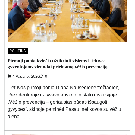
POLITIKA
Pirmoji ponia kviečia užtikrinti visiems Lietuvos
gyventojams vienodai prieinamą vėžio prevenciją
4 Vasario, 2026
0
Lietuvos pirmoji ponia Diana Nausėdienė trečiadienį
Prezidentūroje dalyvavo apskritojo stalo diskusijoje
„Vėžio prevencija – geriausias būdas išsaugoti
gyvybes“, skirtoje paminėti Pasaulinei kovos su vėžiu
dienai. […]