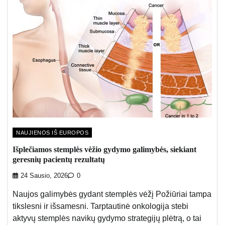
NAUJIENOS IŠ EUROPOS
Išplečiamos stemplės vėžio gydymo galimybės, siekiant
geresnių pacientų rezultatų
24 Sausio, 2026
0
Naujos galimybės gydant stemplės vėžį Požiūriai tampa
tikslesni ir išsamesni. Tarptautinė onkologija stebi
aktyvų stemplės navikų gydymo strategijų plėtrą, o tai