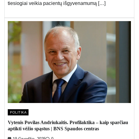
tiesiogiai veikia pacientų išgyvenamumą […]
POLITIKA
Vytenis Povilas Andriukaitis. Profilaktika – kaip sparčiau
aptikti vėžio spąstus | BNS Spaudos centras
19 Gruodžio, 2025
0