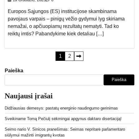
Europos Sąjungos (ES) institucijose skambinama
pavojaus varpais – pinigų vėžio gydymui lyg skiriama
nemažai, o apčiuopiamų rezultatų nematyti. Tad ko
reiktų imtis? Pabandykime kiek detaliau […]
Įrašų
1
2
puslapiavimas
Paieška
Paieška
Naujausi įrašai
Didžiausias dėmesys: pastatų energinio naudingumo gerinimas
Sveikiname Tomą Pečiulį sėkmingai apgynus daktaro disertaciją!
Seimo nario V. Sinicos pranešimas: Seimas nepritarė parlamentaro
siūlymui mažinti imigrantų kvotas