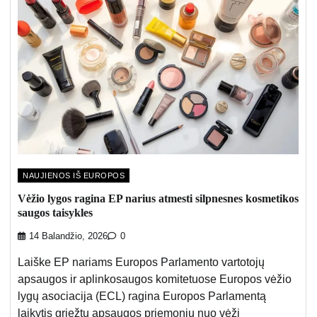
NAUJIENOS IŠ EUROPOS
Vėžio lygos ragina EP narius atmesti silpnesnes kosmetikos
saugos taisykles
14 Balandžio, 2026
0
Laiške EP nariams Europos Parlamento vartotojų
apsaugos ir aplinkosaugos komitetuose Europos vėžio
lygų asociacija (ECL) ragina Europos Parlamentą
laikytis griežtų apsaugos priemonių nuo vėžį