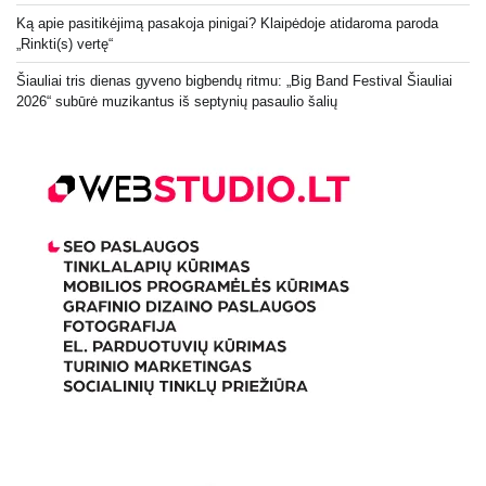
Ką apie pasitikėjimą pasakoja pinigai? Klaipėdoje atidaroma paroda
„Rinkti(s) vertę“
Šiauliai tris dienas gyveno bigbendų ritmu: „Big Band Festival Šiauliai
2026“ subūrė muzikantus iš septynių pasaulio šalių