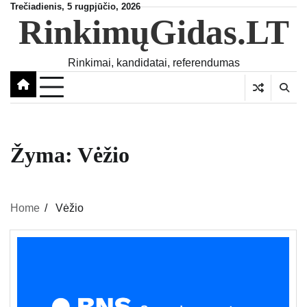
Skip
Trečiadienis, 5 rugpjūčio, 2026
RinkimųGidas.LT
to
content
Rinkimai, kandidatai, referendumas
Žyma:
Vėžio
Home
Vėžio