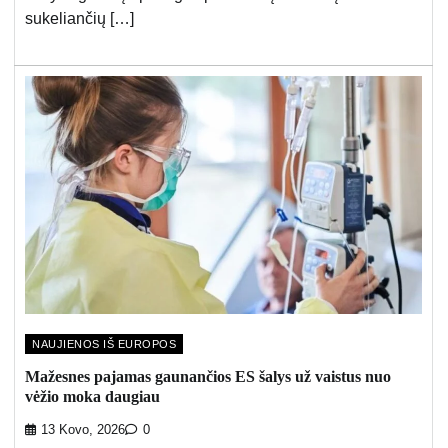
sukeliančių […]
NAUJIENOS IŠ EUROPOS
Mažesnes pajamas gaunančios ES šalys už vaistus nuo
vėžio moka daugiau
13 Kovo, 2026
0