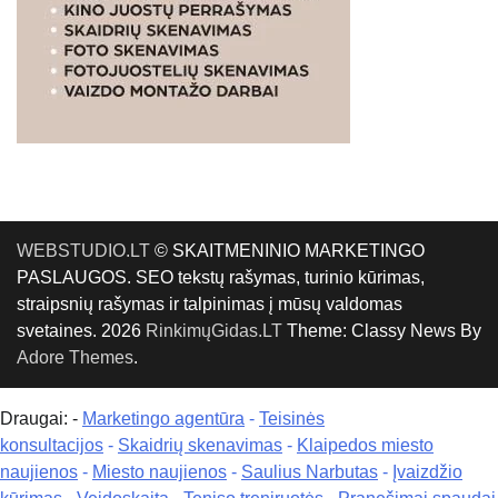
WEBSTUDIO.LT
© SKAITMENINIO MARKETINGO
PASLAUGOS. SEO tekstų rašymas, turinio kūrimas,
straipsnių rašymas ir talpinimas į mūsų valdomas
svetaines. 2026
RinkimųGidas.LT
Theme: Classy News By
Adore Themes
.
Draugai: -
Marketingo agentūra
-
Teisinės
konsultacijos
-
Skaidrių skenavimas
-
Klaipedos miesto
naujienos
-
Miesto naujienos
-
Saulius Narbutas
-
Įvaizdžio