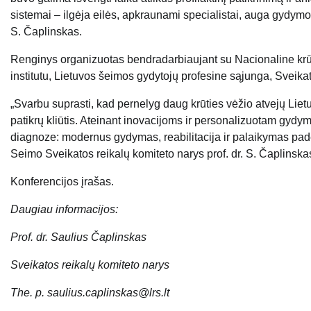
sistemai – ilgėja eilės, apkraunami specialistai, auga gydymo
S. Čaplinskas.
Renginys organizuotas bendradarbiaujant su Nacionaline krūti
institutu, Lietuvos šeimos gydytojų profesine sąjunga, Sveikato
„Svarbu suprasti, kad pernelyg daug krūties vėžio atvejų Lietu
patikrų kliūtis. Ateinant inovacijoms ir personalizuotam gy
diagnoze: modernus gydymas, reabilitacija ir palaikymas pade
Seimo Sveikatos reikalų komiteto narys prof. dr. S. Čaplinska
Konferencijos įrašas.
Daugiau informacijos:
Prof. dr. Saulius Čaplinskas
Sveikatos reikalų komiteto narys
The. p. saulius.caplinskas@lrs.lt