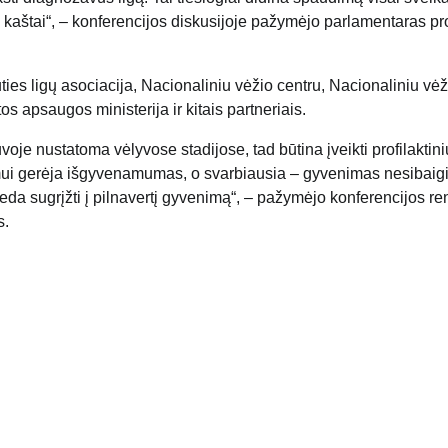
 kaštai“, – konferencijos diskusijoje pažymėjo parlamentaras prof
es ligų asociacija, Nacionaliniu vėžio centru, Nacionaliniu vėž
s apsaugos ministerija ir kitais partneriais.
voje nustatoma vėlyvose stadijose, tad būtina įveikti profilaktini
dymui gerėja išgyvenamumas, o svarbiausia – gyvenimas nesibaig
da sugrįžti į pilnavertį gyvenimą“, – pažymėjo konferencijos re
s.