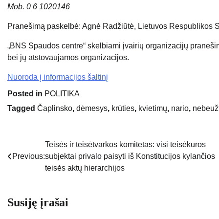
Mob. 0 6 1020146
Pranešimą paskelbė: Agnė Radžiūtė, Lietuvos Respublikos S
„BNS Spaudos centre“ skelbiami įvairių organizacijų praneši
bei jų atstovaujamos organizacijos.
Nuoroda į informacijos šaltinį
Posted in
POLITIKA
Tagged
Čaplinsko
,
dėmesys
,
krūties
,
kvietimų
,
nario
,
nebeuž
Teisės ir teisėtvarkos komitetas: visi teisėkūros
Navigacija
Previous:
subjektai privalo paisyti iš Konstitucijos kylančios
tarp
teisės aktų hierarchijos
įrašų
Susiję įrašai