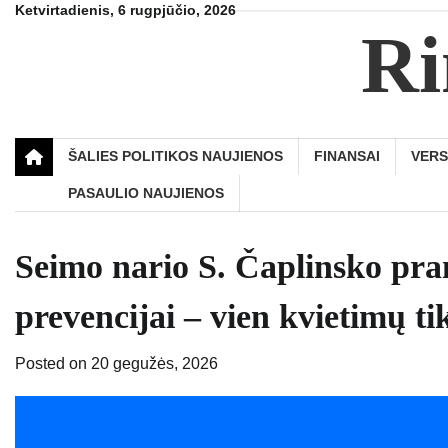
Skip
Ketvirtadienis, 6 rugpjūčio, 2026
Ri
to
content
ŠALIES POLITIKOS NAUJIENOS
FINANSAI
VER
PASAULIO NAUJIENOS
Seimo nario S. Čaplinsko pra
prevencijai – vien kvietimų ti
Posted on
20 gegužės, 2026