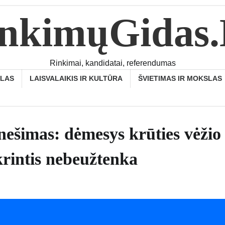
nkimųGidas
Rinkimai, kandidatai, referendumas
SLAS
LAISVALAIKIS IR KULTŪRA
ŠVIETIMAS IR MOKSLAS
nešimas: dėmesys krūties vėžio
krintis nebeužtenka