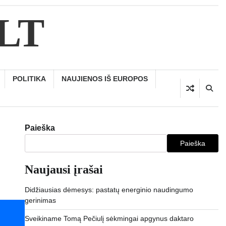
.LT
POLITIKA
NAUJIENOS IŠ EUROPOS
Paieška
Paieška
Naujausi įrašai
Didžiausias dėmesys: pastatų energinio naudingumo
gerinimas
Sveikiname Tomą Pečiulį sėkmingai apgynus daktaro