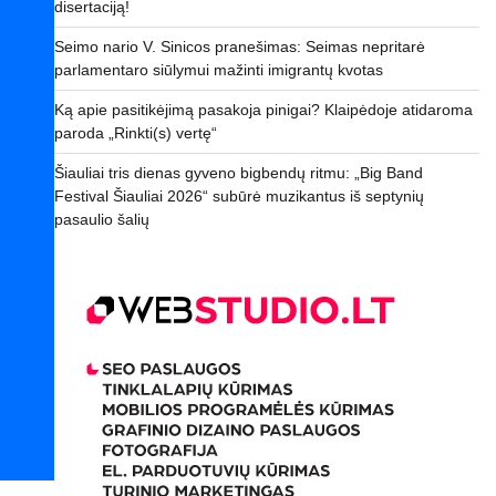
disertaciją!
Seimo nario V. Sinicos pranešimas: Seimas nepritarė
parlamentaro siūlymui mažinti imigrantų kvotas
Ką apie pasitikėjimą pasakoja pinigai? Klaipėdoje atidaroma
paroda „Rinkti(s) vertę“
Šiauliai tris dienas gyveno bigbendų ritmu: „Big Band
Festival Šiauliai 2026“ subūrė muzikantus iš septynių
pasaulio šalių