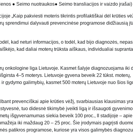
ienos
●
Seimo nuotraukos
●
Seimo transliacijos ir vaizdo įrašai
)
je „Kaip pakviesti moteris tikrintis profilaktiškai dėl krūties vė
terų sprendimui dalyvauti prevencinėse programose didžiausią įt
ėl, kad neturi informacijos, o todėl, kad bijo diagnozės, nepasi
aiškėjo, kad daliai moterų trūksta aiškaus, individualiai supran
erų onkologine liga Lietuvoje. Kasmet šalyje diagnozuojama iki 
 išgirsta 4–5 moterys. Lietuvoje gyvena beveik 22 tūkst. moterų,
s ir gydymo galimybių, kasmet 500 moterų Lietuvoje nuo šios lig
bant prevenciškai apie krūties vėžį, svarbiausias klausimas yra
kstyvesnė, tuo didesnė tikimybė įveikti ligą ir išsaugoti gyvenimo
ų metų išgyvenamumas siekia beveik 100 proc., II stadijoje – apie
je sumažėja iki maždaug 20 – 25 proc. Šie įrodymais pagrįsti duo
ktinės patikros programose, kuriose yra visos galimybės diagnozu