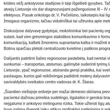
krūties vėžį ankstyvose stadijose ir taip išgelbėti gyvybes. Ta
atvejų Lietuvoje vis dar diagnozuojami pažengusiose III – IV 
efektyvus. Pasak onkologo dr. V. Pečeliūno, laikotarpis kai lig
žmogaus organizmo, tačiau vidutiniškai tai užtrunka apie met
Diskusijose dalyvavę gydytojai, mokslininkai bei pacientų or
sutarė, kad vien grėsmingos statistikos komunikavimo ir forma
komunikaciją, kalbėti žmonėms suprantama kalba ir mažinti emo
Būtina sparčiau plėtoti centralizuoto kvietimo į patikros prog
Dalijantis patirtimi šalies regionuose pastebėta, kad neretai vi
sunkumai – transportas, atstumas, galimybė suderinti tyrimų l
Lietuvoje, ypač regionuose, atsiranda geroji praktika, kai 
paslaugas, kurios gali reikšmingai padidinti moterų dalyvavi
savivaldybės sveikatos centro vadovas dr. K. Štaras.
„Šiandien viešojoje erdvėje per mažai dėmesio skiriama preven
pacientui dažniau prireikia sudėtingo, ilgalaikio ir gerokai br
neįgalumo ir ankstyvo mirtingumo rizika. Tokie užleisti ligų at
buvo galima išvengti laiku atlikus profilaktinį patikrinimą ir a