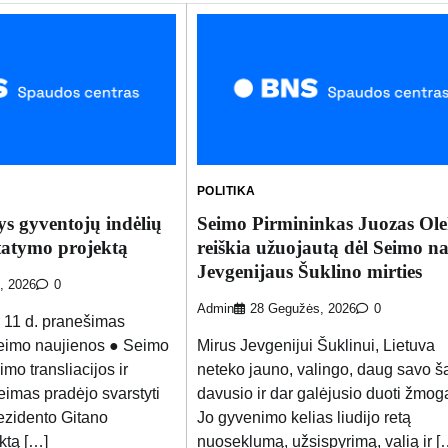
POLITIKA
ys gyventojų indėlių
Seimo Pirmininkas Juozas Ole
statymo projektą
reiškia užuojautą dėl Seimo na
Jevgenijaus Šuklino mirties
o, 2026
0
Admin
28 Gegužės, 2026
0
o 11 d. pranešimas
Seimo naujienos ● Seimo
Mirus Jevgenijui Šuklinui, Lietuva
mo transliacijos ir
neteko jauno, valingo, daug savo ša
eimas pradėjo svarstyti
davusio ir dar galėjusio duoti žmog
ezidento Gitano
Jo gyvenimo kelias liudijo retą
ktą […]
nuoseklumą, užsispyrimą, valią ir [