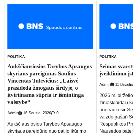
POLITIKA
POLITIKA
Aukščiausiosios Tarybos Apsaugos
Seimas svarst
skyriaus pareigūnas Saulius
įveiklinimo į
Vincentas Tulevičius: „Laisvė
Admin
11 Birželi
prasideda žmogaus širdyje, o
įtvirtinama stipria ir išmintinga
2026 m. birželi
valstybe“
žiniasklaidai (
nuotraukos● Sei
Admin
16 Sausio, 2026
0
vaizdo įrašai) S
Aukščiausiosios Tarybos Apsaugos
Respublikos Pr
skyriaus pareigūno nuo pat jo įkūrimo
Nausėdos patei