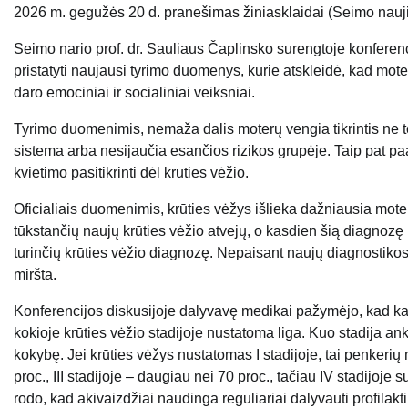
20
26
m.
gegu
žės 20 d. pranešimas žiniasklaidai
(
Seimo nauj
Seimo nario prof. dr. Sauliaus Čaplinsko surengtoje konferencijo
pristatyti naujausi tyrimo duomenys, kurie atskleidė, kad mo
daro emociniai ir socialiniai veiksniai.
Tyrimo duomenimis, nemaža dalis moterų vengia tikrintis ne tod
sistema arba nesijaučia esančios rizikos grupėje. Taip pat pa
kvietimo pasitikrinti dėl krūties vėžio.
Oficialiais duomenimis, krūties vėžys išlieka dažniausia mot
tūkstančių naujų krūties vėžio atvejų, o kasdien šią diagnozę
turinčių krūties vėžio diagnozę. Nepaisant naujų diagnostiko
miršta.
Konferencijos diskusijoje dalyvavę medikai pažymėjo, kad kal
kokioje krūties vėžio stadijoje nustatoma liga. Kuo stadija an
kokybę. Jei krūties vėžys nustatomas I stadijoje, tai penkeri
proc., III stadijoje – daugiau nei 70 proc., tačiau IV stadijo
rodo, kad akivaizdžiai naudinga reguliariai dalyvauti profila