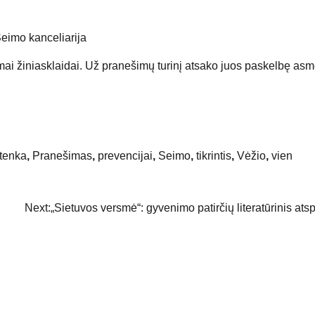
eimo kanceliarija
mai žiniasklaidai. Už pranešimų turinį atsako juos paskelbę as
tenka
,
Pranešimas
,
prevencijai
,
Seimo
,
tikrintis
,
Vėžio
,
vien
Next:
„Sietuvos versmė“: gyvenimo patirčių literatūrinis ats