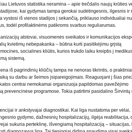
čiau Lietuvos statistika neramina – apie trečdalis naujų krūties v
stadijose, kai gydymas tampa gerokai sudėtingesnis, ilgesnis ir
a vystosi iš vienos stadijos į sekančią, priklauso individualiai n
us, todėl profilaktinėms patikroms svarbus reguliarumas.
ganizacijų atstovai, visuomenės sveikatos ir komunikacijos eksp
lių kvietimų nebepakanka – būtina kurti pasitikėjimu grįstą
cines, socialines kliūtis, kurios trukdo laiku kreiptis į medikus
ramą sistemą.
ena iš pagrindinių kliūčių tampa ne nenoras tikrintis, o praktinia
aiką su darbu ar šeimos įsipareigojimais. Reaguojant į šias prie
sveikatos centrai nemokamai organizuoja papildomas pavežėjimo
mą prevencinėse programose. Tokia patirtimi pasidalino Širvintų
cijai ir ankstyvajai diagnostikai. Kai liga nustatoma per vėlai,
angesnio gydymo, dažnesnių hospitalizacijų, ilgėja reabilitacija, 
vejai sukuria perteklinę, išvengiamą hospitalizaciją – situacijas, 
nksti diagnozavus ligą. Tai tiesiogiai didina spaudimą visai sveik