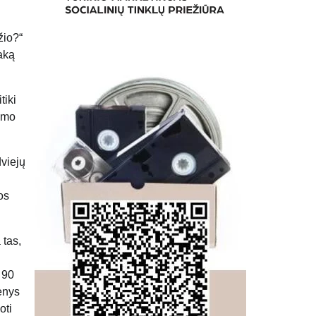
žio?“
aką
tiki
tamo
dviejų
os
 tas,
 90
menys
oti