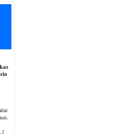
kas
rio
liai
aus.
…]