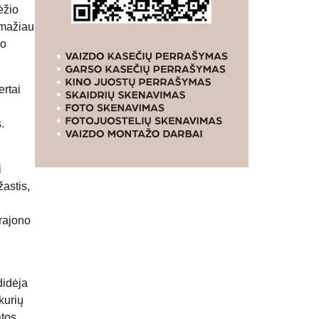
ėžio
 mažiau
uo
ertai
.
i
žastis,
 rajono
didėja
kurių
atos