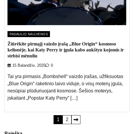
PASAULIO NAUJIENOS
Žiūrėkite pirmąjį vaizdo įrašą „Blue Origin“ kosmoso
kelionėje, kai Katy Perry ir įgula kabo aukštyn kojomis ir
stebisi mėnuliu
15 Balandžio, 2025
0
Tai yra pirmasis „Bombshell“ vaizdo įrašas, užfiksuotas
„Blue Origin“ raketinio laivo viduje, o visų moterų įgula,
nesūpiai plūduriuojanti kosmose. Šešios moterys,
įskaitant „Popstar Katy Perry“ […]
Įrašų
1
2
puslapiavimas
Paieška