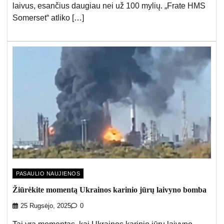
laivus, esančius daugiau nei už 100 mylių. „Frate HMS
Somerset“ atliko […]
PASAULIO NAUJIENOS
Žiūrėkite momentą Ukrainos karinio jūrų laivyno bomba
25 Rugsėjo, 2025
0