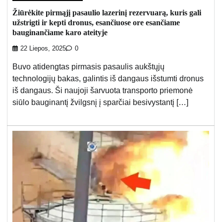
Žiūrėkite pirmąjį pasaulio lazerinį rezervuarą, kuris gali
užstrigti ir kepti dronus, esančiuose ore esančiame
bauginančiame karo ateityje
22 Liepos, 2025
0
Buvo atidengtas pirmasis pasaulis aukštųjų
technologijų bakas, galintis iš dangaus išstumti dronus
iš dangaus. Ši naujoji šarvuota transporto priemonė
siūlo bauginantį žvilgsnį į sparčiai besivystantį […]