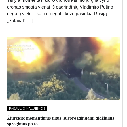
Tai yra momentas, kai Ukrainos karinio jūrų laivyno
dronas smogia vienai iš pagrindinių Vladimiro Putino
degalų vietų – kaip ir degalų krizė pasiekia Rusiją.
„Salavat“ […]
PASAULIO NAUJIENOS
Žiūrėkite momentinius tiltus, susprogdindami didžiulius
sprogimus po to