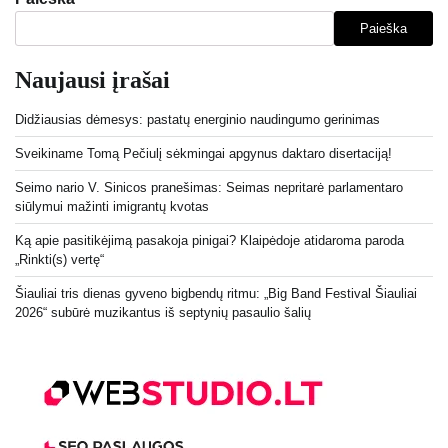
Paieška
Naujausi įrašai
Didžiausias dėmesys: pastatų energinio naudingumo gerinimas
Sveikiname Tomą Pečiulį sėkmingai apgynus daktaro disertaciją!
Seimo nario V. Sinicos pranešimas: Seimas nepritarė parlamentaro
siūlymui mažinti imigrantų kvotas
Ką apie pasitikėjimą pasakoja pinigai? Klaipėdoje atidaroma paroda
„Rinkti(s) vertę“
Šiauliai tris dienas gyveno bigbendų ritmu: „Big Band Festival Šiauliai
2026“ subūrė muzikantus iš septynių pasaulio šalių