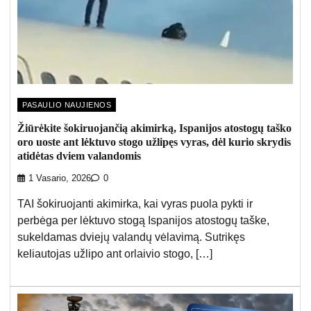
PASAULIO NAUJIENOS
Žiūrėkite šokiruojančią akimirką, Ispanijos atostogų taško
oro uoste ant lėktuvo stogo užlipęs vyras, dėl kurio skrydis
atidėtas dviem valandomis
1 Vasario, 2026
0
TAI šokiruojanti akimirka, kai vyras puola pykti ir
perbėga per lėktuvo stogą Ispanijos atostogų taške,
sukeldamas dviejų valandų vėlavimą. Sutrikęs
keliautojas užlipo ant orlaivio stogo, […]