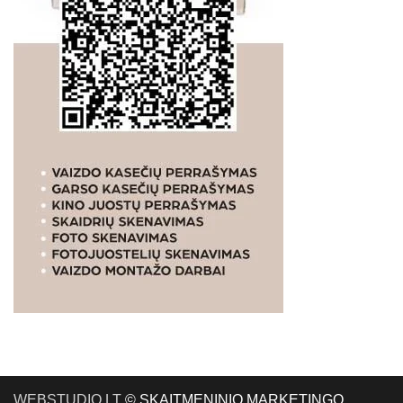
WEBSTUDIO.LT
© SKAITMENINIO MARKETINGO