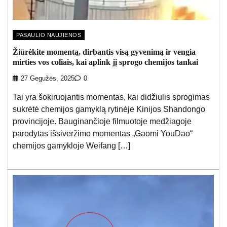
PASAULIO NAUJIENOS
Žiūrėkite momentą, dirbantis visą gyvenimą ir vengia
mirties vos coliais, kai aplink jį sprogo chemijos tankai
27 Gegužės, 2025
0
Tai yra šokiruojantis momentas, kai didžiulis sprogimas
sukrėtė chemijos gamyklą rytinėje Kinijos Shandongo
provincijoje. Bauginančioje filmuotoje medžiagoje
parodytas išsiveržimo momentas „Gaomi YouDao“
chemijos gamykloje Weifang […]