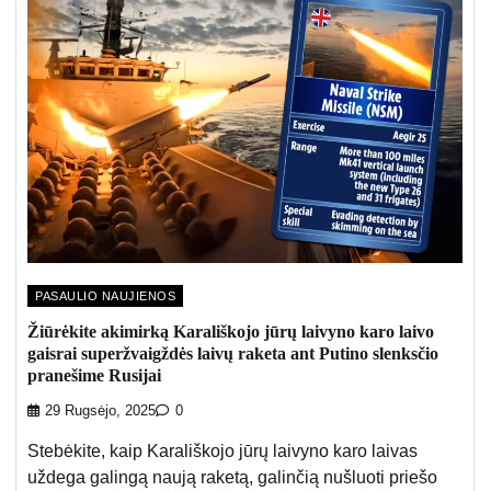
PASAULIO NAUJIENOS
Žiūrėkite akimirką Karališkojo jūrų laivyno karo laivo
gaisrai superžvaigždės laivų raketa ant Putino slenksčio
pranešime Rusijai
29 Rugsėjo, 2025
0
Stebėkite, kaip Karališkojo jūrų laivyno karo laivas
uždega galingą naują raketą, galinčią nušluoti priešo