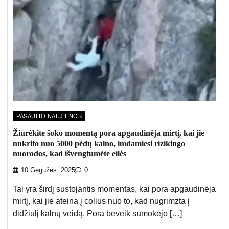
PASAULIO NAUJIENOS
Žiūrėkite šoko momentą pora apgaudinėja mirtį, kai jie
nukrito nuo 5000 pėdų kalno, imdamiesi rizikingo
nuorodos, kad išvengtumėte eilės
10 Gegužės, 2025
0
Tai yra širdį sustojantis momentas, kai pora apgaudinėja
mirtį, kai jie ateina į colius nuo to, kad nugrimzta į
didžiulį kalnų veidą. Pora beveik sumokėjo […]