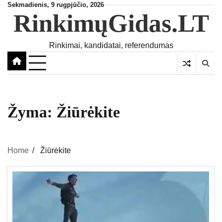
Skip
Sekmadienis, 9 rugpjūčio, 2026
RinkimųGidas.LT
to
content
Rinkimai, kandidatai, referendumas
Žyma:
Žiūrėkite
Home
Žiūrėkite