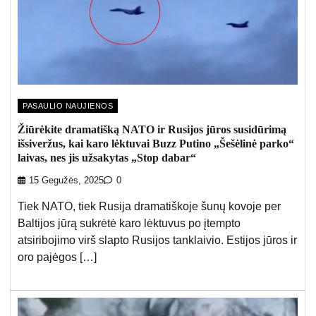
PASAULIO NAUJIENOS
Žiūrėkite dramatišką NATO ir Rusijos jūros susidūrimą
išsiveržus, kai karo lėktuvai Buzz Putino „Šešėlinė parko“
laivas, nes jis užsakytas „Stop dabar“
15 Gegužės, 2025
0
Tiek NATO, tiek Rusija dramatiškoje šunų kovoje per
Baltijos jūrą sukrėtė karo lėktuvus po įtempto
atsiribojimo virš slapto Rusijos tanklaivio. Estijos jūros ir
oro pajėgos […]