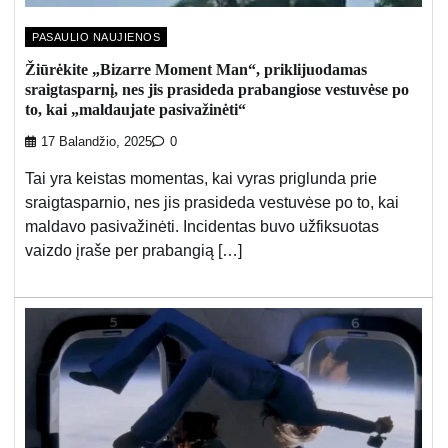
PASAULIO NAUJIENOS
Žiūrėkite „Bizarre Moment Man“, priklijuodamas
sraigtasparnį, nes jis prasideda prabangiose vestuvėse po
to, kai „maldaujate pasivažinėti“
17 Balandžio, 2025
0
Tai yra keistas momentas, kai vyras priglunda prie
sraigtasparnio, nes jis prasideda vestuvėse po to, kai
maldavo pasivažinėti. Incidentas buvo užfiksuotas
vaizdo įraše per prabangią […]