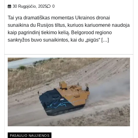
30 Rugpjūčio, 2025
0
Tai yra dramatiškas momentas Ukrainos dronai
sunaikina du Rusijos tiltus, kuriuos kariuomenė naudoja
kaip pagrindinį tiekimo kelią. Belgorood regiono
sankryžos buvo sunaikintos, kai du „pigūs“ […]
PASAULIO NAUJIENOS