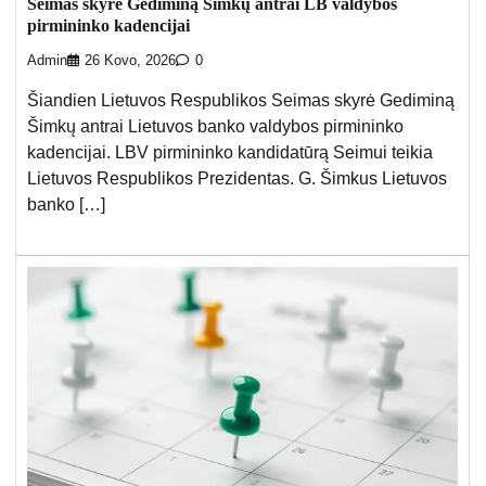
Seimas skyrė Gediminą Šimkų antrai LB valdybos
pirmininko kadencijai
Admin
26 Kovo, 2026
0
Šiandien Lietuvos Respublikos Seimas skyrė Gediminą
Šimkų antrai Lietuvos banko valdybos pirmininko
kadencijai. LBV pirmininko kandidatūrą Seimui teikia
Lietuvos Respublikos Prezidentas. G. Šimkus Lietuvos
banko […]