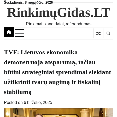
Skip
Šeštadienis, 8 rugpjūčio, 2026
RinkimųGidas.LT
to
content
Rinkimai, kandidatai, referendumas
TVF: Lietuvos ekonomika
demonstruoja atsparumą, tačiau
būtini strateginiai sprendimai siekiant
užtikrinti tvarų augimą ir fiskalinį
stabilumą
Posted on
6 birželio, 2025