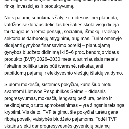
rinką, investicijas ir produktyvumą.
Nors pajamų surinkimas šalyje ir didesnis, nei planuota,
valdžios sektoriaus deficitas bei šalies skola visgi didėja –
tai daugiausia lemia pensijų, socialinių išmokų ir viešojo
sektoriaus darbuotojų atlyginimų augimas. Turint omenyje
didėjantį gynybos finansavimo poreikį – planuojamą
gynybos biudžeto didinimą iki 5–6 proc. bendrojo vidaus
produkto (BVP) 2026–2030 metais, artimiausiais metais
fiskalinė politika turės būti tvaresnė, reikalaujanti
papildomų pajamų ir efektyvesnio viešųjų išlaidų valdymo.
Siūlomi mokesčių sistemos pokyčiai, kurie šiuo metu
svarstomi Lietuvos Respublikos Seime – didesnis
progresyvumas, mokesčių lengvatų peržiūra, pelno ir
nekilnojamojo turto apmokestinimas – yra žingsnis teisinga
kryptimi. Vis dėlto, TVF teigimu, šie pokyčiai turėtų gana
ribotą poveikį valstybės biudžeto pajamoms. Todėl TVF
skatina siekti dar progresyvesnės gyventojų pajamų