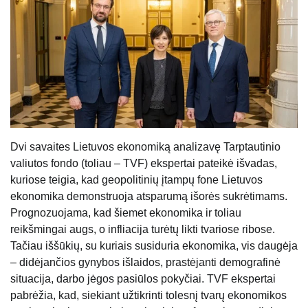
Dvi savaites Lietuvos ekonomiką analizavę Tarptautinio
valiutos fondo (toliau – TVF) ekspertai pateikė išvadas,
kuriose teigia, kad geopolitinių įtampų fone Lietuvos
ekonomika demonstruoja atsparumą išorės sukrėtimams.
Prognozuojama, kad šiemet ekonomika ir toliau
reikšmingai augs, o infliacija turėtų likti tvariose ribose.
Tačiau iššūkių, su kuriais susiduria ekonomika, vis daugėja
– didėjančios gynybos išlaidos, prastėjanti demografinė
situacija, darbo jėgos pasiūlos pokyčiai. TVF ekspertai
pabrėžia, kad, siekiant užtikrinti tolesnį tvarų ekonomikos