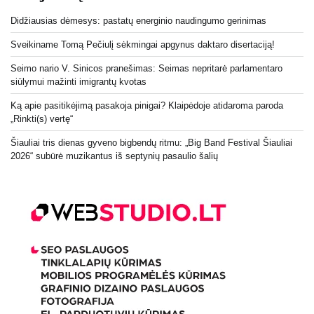
Didžiausias dėmesys: pastatų energinio naudingumo gerinimas
Sveikiname Tomą Pečiulį sėkmingai apgynus daktaro disertaciją!
Seimo nario V. Sinicos pranešimas: Seimas nepritarė parlamentaro
siūlymui mažinti imigrantų kvotas
Ką apie pasitikėjimą pasakoja pinigai? Klaipėdoje atidaroma paroda
„Rinkti(s) vertę“
Šiauliai tris dienas gyveno bigbendų ritmu: „Big Band Festival Šiauliai
2026“ subūrė muzikantus iš septynių pasaulio šalių