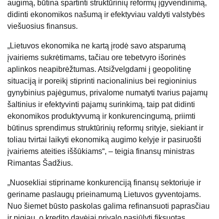
augimą, būtina spartinti struktūrinių reformų įgyvendinimą,
didinti ekonomikos našumą ir efektyviau valdyti valstybės
viešuosius finansus.
„Lietuvos ekonomika ne kartą įrodė savo atsparumą
įvairiems sukrėtimams, tačiau ore tebetvyro išorinės
aplinkos neapibrėžtumas. Atsižvelgdami į geopolitinę
situaciją ir poreikį stiprinti nacionalinius bei regioninius
gynybinius pajėgumus, privalome numatyti tvarius pajamų
šaltinius ir efektyvinti pajamų surinkimą, taip pat didinti
ekonomikos produktyvumą ir konkurencingumą, priimti
būtinus sprendimus struktūrinių reformų srityje, siekiant ir
toliau tvirtai laikyti ekonomiką augimo kelyje ir pasiruošti
įvairiems ateities iššūkiams“, – teigia finansų ministras
Rimantas Šadžius.
„Nuosekliai stipriname konkurenciją finansų sektoriuje ir
geriname paslaugų prieinamumą Lietuvos gyventojams.
Nuo šiemet būsto paskolas galima refinansuoti paprasčiau
ir pigiau, o kredito davėjai privalo pasiūlyti fiksuotas