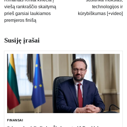
įrašų
viešą rankraščio skaitymą
technologijos ir
prieš garsiai laukiamos
kūrybiškumas [+video]
premjeros finišą
Susiję įrašai
FINANSAI