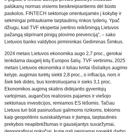
palūkanų normas visiems besikreipiantiems dėl būsto
paskolos. FINTECH sektoriuje orientuojamės į kokybę ir
sėkmingai pritraukiame tarptautinių rinkos lyderių. Ypač
džiugu, kad TVF ekspertai įvertino reikšmingą Lietuvos
pažangą stiprinant pinigų plovimo prevenciją“, – sako
Lietuvos banko valdybos pirmininkas Gediminas Šimkus.
2024 metais Lietuvos ekonomika augo 2,7 proc., gerokai
lenkdama daugelį kitų Europos šalių. TVF vertinimu, 2025
metais Lietuvos ekonomika ir toliau tvirtai išsilaikys augimo
kelyje, augimas turėtų siekti 2,8 proc., o infliacija, nors ir
šiek tiek didės, bus kontroliuojama ir sieks 3,1 proc.
Ekonomikos augimą skatins didėjantis gyventojų
vartojimas, augančios realiosios pajamos ir viešojo
sektoriaus investicijos, remiamos ES lėšomis. Tačiau
Lietuva turi būti pasiruošusi galimoms rizikoms, tokioms
kaip geopolitinis susiskaldymas ir įtampa, tarptautinės
prekybos neapibrėžtumas ir gausėjantys suvaržymai,
demografiniai pokyčiai, kurie gali neigiamai paveikti darbo