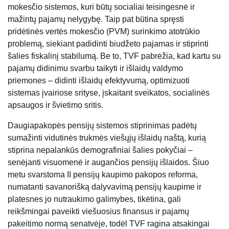
mokesčio sistemos, kuri būtų socialiai teisingesnė ir
mažintų pajamų nelygybę. Taip pat būtina spręsti
pridėtinės vertės mokesčio (PVM) surinkimo atotrūkio
problemą, siekiant padidinti biudžeto pajamas ir stiprinti
šalies fiskalinį stabilumą. Be to, TVF pabrėžia, kad kartu su
pajamų didinimu svarbu taikyti ir išlaidų valdymo
priemones – didinti išlaidų efektyvumą, optimizuoti
sistemas įvairiose srityse, įskaitant sveikatos, socialinės
apsaugos ir švietimo sritis.
Daugiapakopės pensijų sistemos stiprinimas padėtų
sumažinti vidutinės trukmės viešųjų išlaidų naštą, kurią
stiprina nepalankūs demografiniai šalies pokyčiai –
senėjanti visuomenė ir augančios pensijų išlaidos. Šiuo
metu svarstoma II pensijų kaupimo pakopos reforma,
numatanti savanorišką dalyvavimą pensijų kaupime ir
platesnes jo nutraukimo galimybes, tikėtina, gali
reikšmingai paveikti viešuosius finansus ir pajamų
pakeitimo normą senatvėje, todėl TVF ragina atsakingai