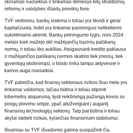
skiriamas nuoseklus ir tinkamas dėmesys kitų struktūrinių
reformų ir valstybės išlaidų poreikių fone.
TVF vertinimu, bankų sistema ir toliau yra likvidi ir gerai
kapitalizuota, todėl yra tinkamai pasirengusi netikėtiems
sukrėtimams atremti. Bankų pelningumo lygis, nors 2024
metais kiek mažėjo dėl mažėjančių bazinių palūkanų
normų, ir toliau liks aukštas. Atsigaunanti kredito paklausa
ir mažėjančios palūkanų normos skatino tiek įmonių, tiek
gyventojų skolinimąsi, o būsto rinka tampa aktyvesnė ir
kainos auga nuosaikiai.
TVF pabrėžia, kad finansų sektoriaus rizikos šiuo metu yra
tinkamai valdomos, tačiau būtina ir toliau stiprinti
kibernetinį atsparumą, tęsti reikšmingą pažangą kovos su
pinigų plovimu srityje, ypač atsižvelgiant į augantį
finansinių technologijų sektorių. Taip pat būtina ir toliau
akylai stebėti rizikas, kylančias finansiniam stabilumui.
Išsamiau su TVF išvadomis galima susipažinti čia.