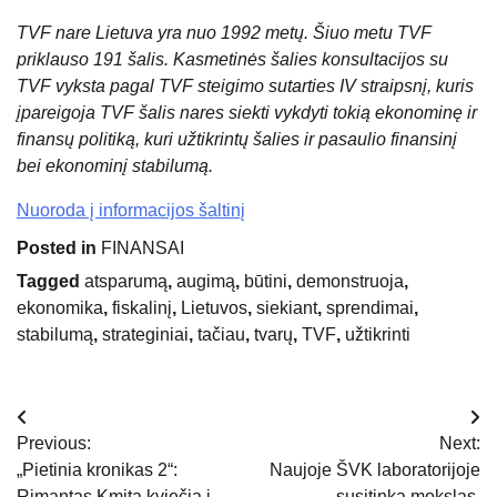
TVF nare Lietuva yra nuo 1992 metų. Šiuo metu TVF
priklauso 191 šalis. Kasmetinės šalies konsultacijos su
TVF vyksta pagal TVF steigimo sutarties IV straipsnį, kuris
įpareigoja TVF šalis nares siekti vykdyti tokią ekonominę ir
finansų politiką, kuri užtikrintų šalies ir pasaulio finansinį
bei ekonominį stabilumą.
Nuoroda į informacijos šaltinį
Posted in
FINANSAI
Tagged
atsparumą
,
augimą
,
būtini
,
demonstruoja
,
ekonomika
,
fiskalinį
,
Lietuvos
,
siekiant
,
sprendimai
,
stabilumą
,
strateginiai
,
tačiau
,
tvarų
,
TVF
,
užtikrinti
Navigacija
Previous:
Next:
tarp
„Pietinia kronikas 2“:
Naujoje ŠVK laboratorijoje
Rimantas Kmita kviečia į
susitinka mokslas,