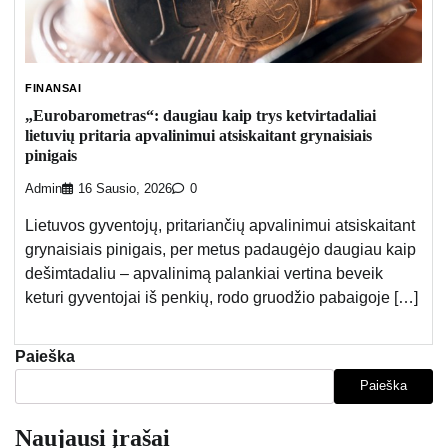
FINANSAI
„Eurobarometras“: daugiau kaip trys ketvirtadaliai
lietuvių pritaria apvalinimui atsiskaitant grynaisiais
pinigais
Admin
16 Sausio, 2026
0
Lietuvos gyventojų, pritariančių apvalinimui atsiskaitant
grynaisiais pinigais, per metus padaugėjo daugiau kaip
dešimtadaliu – apvalinimą palankiai vertina beveik
keturi gyventojai iš penkių, rodo gruodžio pabaigoje […]
Paieška
Paieška
Naujausi įrašai