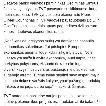
Lietuvos banko valdybos pirmininkas Gediminas Šimkus
šią savaitę dalyvaus TVF pavasario susitikimuose, kurių
metu susitiks su TVF vyriausiuoju ekonomistu Pierre-
Olivier Gourinchas ir TVF vadovės pavaduotojais Bo Li ir
Gita Gopinath, su kuriais aptars pagrindines rizikas euro
zonos ir Lietuvos ekonomikos raidai.
„Konfliktas dėl prekybos muitų yra dar vienas pasaulio
ekonomikos sukrėtimas. Tai prislopins Europos
ekonomikos augimą, todėl kyla rizikų ir Lietuvai. Nors
Lietuva yra maža ir atvira ekonomika, jautri tarptautinės
prekybos pokyčiams, eksporto rinkas sėkmingai
diversifikavęs mūsų verslas pastarojo meto sukrėtimus
sugebėjo atremti. Turime toliau stiprinti savo atsparumą ir
eksporto rinkose varžytis kokybe, ypač pažangių produktų
rinkoje, o ne pigia darbo jėga“, – sako G. Šimkus.
TVF antradienį paskelbė naujas pasaulio, įskaitant ir
Lietuvą, ekonomikos prognozes, įtraukdamas iki balandžio