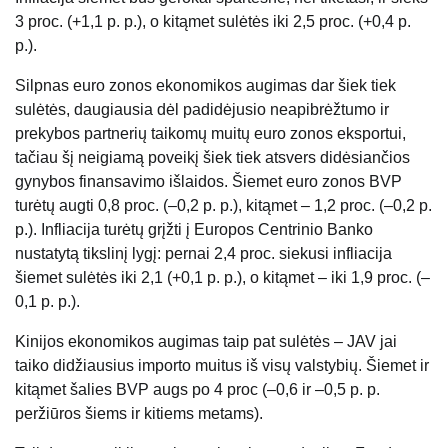
3 proc. (+1,1 p. p.), o kitąmet sulėtės iki 2,5 proc. (+0,4 p.
p.).
Silpnas euro zonos ekonomikos augimas dar šiek tiek
sulėtės, daugiausia dėl padidėjusio neapibrėžtumo ir
prekybos partnerių taikomų muitų euro zonos eksportui,
tačiau šį neigiamą poveikį šiek tiek atsvers didėsiančios
gynybos finansavimo išlaidos. Šiemet euro zonos BVP
turėtų augti 0,8 proc. (–0,2 p. p.), kitąmet – 1,2 proc. (–0,2 p.
p.). Infliacija turėtų grįžti į Europos Centrinio Banko
nustatytą tikslinį lygį: pernai 2,4 proc. siekusi infliacija
šiemet sulėtės iki 2,1 (+0,1 p. p.), o kitąmet – iki 1,9 proc. (–
0,1 p. p.).
Kinijos ekonomikos augimas taip pat sulėtės – JAV jai
taiko didžiausius importo muitus iš visų valstybių. Šiemet ir
kitąmet šalies BVP augs po 4 proc (–0,6 ir –0,5 p. p.
peržiūros šiems ir kitiems metams).