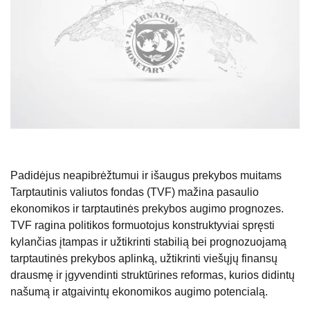
Padidėjus neapibrėžtumui ir išaugus prekybos muitams
Tarptautinis valiutos fondas (TVF) mažina pasaulio
ekonomikos ir tarptautinės prekybos augimo prognozes.
TVF ragina politikos formuotojus konstruktyviai spręsti
kylančias įtampas ir užtikrinti stabilią bei prognozuojamą
tarptautinės prekybos aplinką, užtikrinti viešųjų finansų
drausmę ir įgyvendinti struktūrines reformas, kurios didintų
našumą ir atgaivintų ekonomikos augimo potencialą.