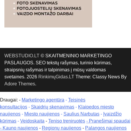
WEBSTUDIO.LT
© SKAITMENINIO MARKETINGO
PASLAUGOS. SEO tekstų rašymas, turinio kūrimas,
straipsnių rašymas ir talpinimas į mūsų valdomas
svetaines. 2026
RinkimųGidas.LT
Theme: Classy News By
Adore Themes
.
Draugai: -
Marketingo agentūra
-
Teisinės
konsultacijos
-
Skaidrių skenavimas
-
Klaipedos miesto
naujienos
-
Miesto naujienos
-
Saulius Narbutas
-
Įvaizdžio
kūrimas
-
Veidoskaita
-
Teniso treniruotės
- Pranešimai spaudai
-
Kauno naujienos
-
Regionų naujienos
-
Palangos naujienos