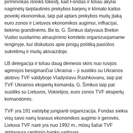
pirmininkas išreikš lūkestį, kad Fondas ir toliau akylai
nagrinėtų tarptautinės prekybos barjerų ir klimato kaitos
poveikį ekonomikai, taip pat aptars prekybos muitų įtaką
euro zonos ir Lietuvos ekonomikos augimui, infliacijai,
tiekimo grandinėms. Be to, G. Šimkus dalyvaus Breton
Vudso susitarimo atnaujinimo komiteto organizuojamame
renginyje, kur diskutuos apie pinigų politiką pasiūlos
sukrėtimų ir muitų akivaizdoje.
LB delegacija ir toliau daug dėmesio skirs nuo rusijos
agresijos besiginančiai Ukrainai – ji susitiks su Ukrainos
atstovu TVF valdyboje Vladyslavu Rashkovanu, taip pat
TVF Ukrainos ekspertų komanda. G. Šimkus taip pat
susitiks su Lietuvos, Vokietijos, euro zonos TVF ekspertų
komandomis.
TVF yra 191 valstybę jungianti organizacija. Fondas siekia
visų savo narių tvaraus ekonomikos augimo ir gerovės.
Lietuva TVF narė yra nuo 1992 m., mūsų šaliai TVF
atstovauja centrinio banko vadovas.