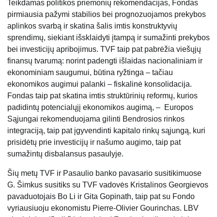
Teikdamas politikos priemonių rekomendacijas, Fondas
pirmiausia pažymi stabilios bei prognozuojamos prekybos
aplinkos svarbą ir skatina šalis imtis konstruktyvių
sprendimų, siekiant išsklaidyti įtampą ir sumažinti prekybos
bei investicijų apribojimus. TVF taip pat pabrėžia viešųjų
finansų tvarumą: norint padengti išlaidas nacionaliniam ir
ekonominiam saugumui, būtina ryžtinga – tačiau
ekonomikos augimui palanki – fiskalinė konsolidacija.
Fondas taip pat skatina imtis struktūrinių reformų, kurios
padidintų potencialųjį ekonomikos augimą, – Europos
Sąjungai rekomenduojama gilinti Bendrosios rinkos
integraciją, taip pat įgyvendinti kapitalo rinkų sąjungą, kuri
prisidėtų prie investicijų ir našumo augimo, taip pat
sumažintų disbalansus pasaulyje.
Šių metų TVF ir Pasaulio banko pavasario susitikimuose
G. Šimkus susitiks su TVF vadovės Kristalinos Georgievos
pavaduotojais Bo Li ir Gita Gopinath, taip pat su Fondo
vyriausiuoju ekonomistu Pierre-Olivier Gourinchas. LBV