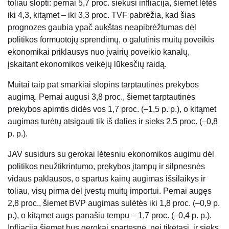
toliau slopti: pernai 5,7 proc. siekusi infliacija, šiemet lėtės
iki 4,3, kitąmet – iki 3,3 proc. TVF pabrėžia, kad šias
prognozes gaubia ypač aukštas neapibrėžtumas dėl
politikos formuotojų sprendimų, o galutinis muitų poveikis
ekonomikai priklausys nuo įvairių poveikio kanalų,
įskaitant ekonomikos veikėjų lūkesčių raidą.
Muitai taip pat smarkiai slopins tarptautinės prekybos
augimą. Pernai augusi 3,8 proc., šiemet tarptautinės
prekybos apimtis didės vos 1,7 proc. (–1,5 p. p.), o kitąmet
augimas turėtų atsigauti tik iš dalies ir sieks 2,5 proc. (–0,8
p. p.).
JAV susidurs su gerokai lėtesniu ekonomikos augimu dėl
politikos neužtikrintumo, prekybos įtampų ir silpnesnės
vidaus paklausos, o spartus kainų augimas išsilaikys ir
toliau, visų pirma dėl įvestų muitų importui. Pernai augęs
2,8 proc., šiemet BVP augimas sulėtės iki 1,8 proc. (–0,9 p.
p.), o kitąmet augs panašiu tempu – 1,7 proc. (–0,4 p. p.).
Infliacija šiemet bus gerokai spartesnė, nei tikėtasi, ir sieks