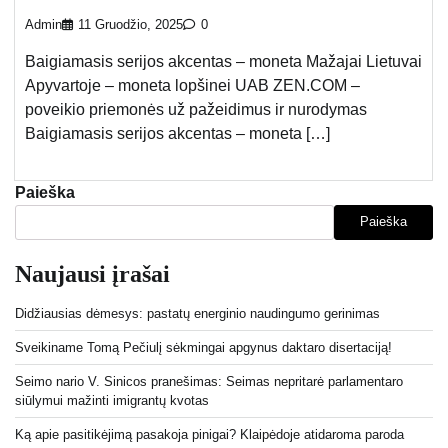
Admin
11 Gruodžio, 2025
0
Baigiamasis serijos akcentas – moneta Mažajai Lietuvai
Apyvartoje – moneta lopšinei UAB ZEN.COM –
poveikio priemonės už pažeidimus ir nurodymas
Baigiamasis serijos akcentas – moneta […]
Paieška
Paieška
Naujausi įrašai
Didžiausias dėmesys: pastatų energinio naudingumo gerinimas
Sveikiname Tomą Pečiulį sėkmingai apgynus daktaro disertaciją!
Seimo nario V. Sinicos pranešimas: Seimas nepritarė parlamentaro
siūlymui mažinti imigrantų kvotas
Ką apie pasitikėjimą pasakoja pinigai? Klaipėdoje atidaroma paroda