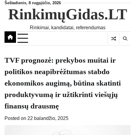
Skip
Šeštadienis, 8 rugpjūčio, 2026
RinkimųGidas.LT
to
content
Rinkimai, kandidatai, referendumas
TVF prognozė: prekybos muitai ir
politikos neapibrėžtumas stabdo
ekonomikos augimą, būtina skatinti
produktyvumą ir užtikrinti viešųjų
finansų drausmę
Posted on
22 balandžio, 2025