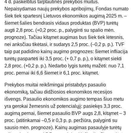
4 d. paskelbtus tarptautinės prekybos muitus.
Nepaisydamas naujų prekybos apribojimų, Fondas numato
šiek tiek spartesnį Lietuvos ekonomikos augimą 2025 m. –
šiemet šalies bendrasis vidaus produktas (BVP) turėtų
augti 2,8 proc. (+0,2 proc. p., palyginti su spalio mėn.
prognoze). Tačiau kitąmet augimas bus šiek tiek lėtesnis,
nei anksčiau tikėtasi, ir sudarys 2,5 proc. (–0,2 p. p.). TVF
taip pat padidino kainų augimo prognozes: šiemet infliacija
turėtų paspartėti iki 3,5 proc. (+ 0,7 p. p.), o kitąmet siekti
2,8 proc. (+0,2 p. p.). Nedarbo lygis turėtų mažėti: nuo 7,1
proc. pernai iki 6,6 šiemet ir 6,1 proc. kitąmet.
Prekybos muitai reikšmingai pristabdys pasaulio
ekonomiką, tačiau didžiosios ekonomikos recesijos
išvengs. Pasaulio ekonomikos augimo tempas šiuo metu
yra gerokai žemesnis už potencialųjį: pasiekęs 3,3 proc.
augimą pernai, šiemet pasaulio BVP augs 2,8, kitąmet – 3
proc. (atitinkamai –0,5 ir 0,3 p. p. peržiūra, palyginti su
sausio mėn. prognoze). Kainų augimas pasaulyje turėtų