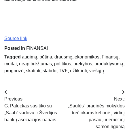
Source link
Posted in
FINANSAI
Tagged
augimą
,
būtina
,
drausmę
,
ekonomikos
,
Finansų
,
muitai
,
neapibrėžtumas
,
politikos
,
prekybos
,
produktyvumą
,
prognozė
,
skatinti
,
stabdo
,
TVF
,
užtikrinti
,
viešųjų
Navigacija
Previous:
Next:
tarp
G. Paluckas susitiko su
„Saulės“ pradinės mokyklos
„Saab“ vadovu ir Švedijos
trečiokams kelionė į vidinį
įrašų
bankų asociacijos nariais
pasaulį ir emocinį
sąmoningumą