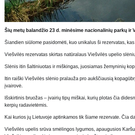
Šių metų balandžio 23 d. minėsime nacionalinių parkų ir V
Šiandien siūlome pasidomėti, kuo unikalus ši rezervatas, k
Viešvilės rezervatas skirtas natūralaus Viešvilės upelio slėniui
Slėnis itin šaltiniuotas ir miškingas, juosiamas žemyninių k
Itin raiški Viešvilės slėnio pralauža pro aukščiausią kopagūb
įvairovė.
Išskirtinis bruožas – įvairių tipų miškai, kurių plotas čia did
kerpių radavietėmis.
Kai kurios jų Lietuvoje aptinkamos tik šiame rezervate. Čia 
Viešvilės upelis srūva smėlingos lygumos, apaugusios Karšuvos 