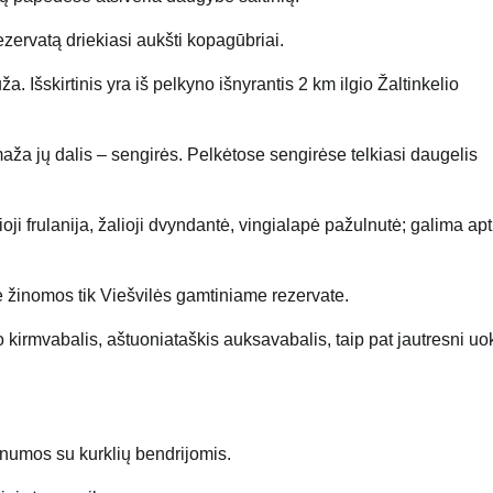
zervatą driekiasi aukšti kopagūbriai.
. Išskirtinis yra iš pelkyno išnyrantis 2 km ilgio Žaltinkelio
ža jų dalis – sengirės. Pelkėtose sengirėse telkiasi daugelis
i frulanija, žalioji dvyndantė, vingialapė pažulnutė; galima aptik
 žinomos tik Viešvilės gamtiniame rezervate.
kirmvabalis, aštuoniataškis auksavabalis, taip pat jautresni uok
numos su kurklių bendrijomis.