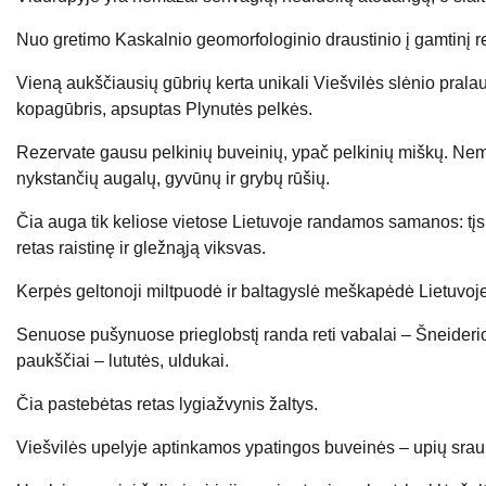
Nuo gretimo Kaskalnio geomorfologinio draustinio į gamtinį re
Vieną aukščiausių gūbrių kerta unikali Viešvilės slėnio pralauža
kopagūbris, apsuptas Plynutės pelkės.
Rezervate gausu pelkinių buveinių, ypač pelkinių miškų. Nema
nykstančių augalų, gyvūnų ir grybų rūšių.
Čia auga tik keliose vietose Lietuvoje randamos samanos: tįsioj
retas raistinę ir gležnąją viksvas.
Kerpės geltonoji miltpuodė ir baltagyslė meškapėdė Lietuvoje
Senuose pušynuose prieglobstį randa reti vabalai – Šneiderio 
paukščiai – lututės, uldukai.
Čia pastebėtas retas lygiažvynis žaltys.
Viešvilės upelyje aptinkamos ypatingos buveinės – upių srau