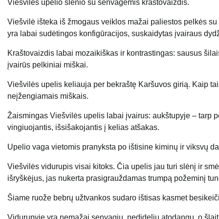
Viešvilės upelio slėnio su senvagėmis kraštovaizdis.
Viešvilė išteka iš žmogaus veiklos mažai paliestos pelkės su 
yra labai sudėtingos konfigūracijos, suskaidytas įvairaus dyd
Kraštovaizdis labai mozaikiškas ir kontrastingas: sausus ši
įvairūs pelkiniai miškai.
Viešvilės upelis keliauja per bekraštę Karšuvos girią. Kaip ta
neįžengiamais miškais.
Žaismingas Viešvilės upelis labai įvairus: aukštupyje – tarp pe
vingiuojantis, išsišakojantis į kelias atšakas.
Upelio vaga vietomis pranyksta po ištisine kiminų ir viksvų da
Viešvilės vidurupis visai kitoks. Čia upelis jau turi slėnį ir sm
išryškėjus, jas nukerta prasigrauždamas trumpą požeminį tune
Šiame ruože bebrų užtvankos sudaro ištisas kasmet besikeič
Vidurupyje yra nemažai senvagių, nedidelių atodangų, o šlait