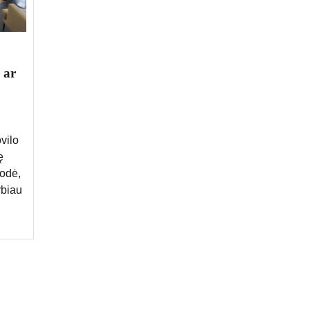
 ar
vilo
ę
rodė,
rbiau