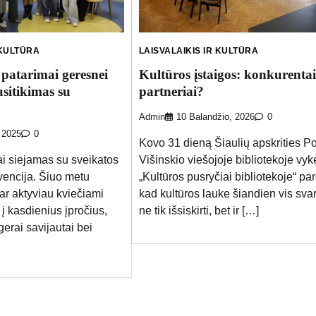
LAISVALAIKIS IR KULTŪRA
 KULTŪRA
Kultūros įstaigos: konkurentai
 patarimai geresnei
partneriai?
usitikimas su
Admin
10 Balandžio, 2026
0
 2025
0
Kovo 31 dieną Šiaulių apskrities Po
Višinskio viešojoje bibliotekoje vyk
ai siejamas su sveikatos
„Kultūros pusryčiai bibliotekoje“ pa
evencija. Šiuo metu
kad kultūros lauke šiandien vis sva
ar aktyviau kviečiami
ne tik išsiskirti, bet ir […]
 į kasdienius įpročius,
gerai savijautai bei