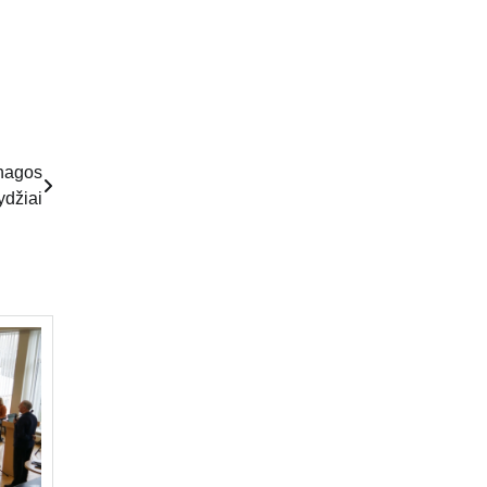
nhagos
ydžiai