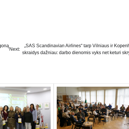
igoną
„SAS Scandinavian Airlines“ tarp Vilniaus ir Kope
Next:
skraidys dažniau: darbo dienomis vyks net keturi skr