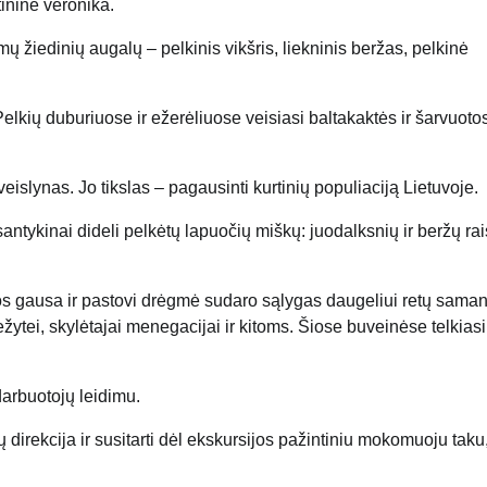
tininė veronika.
mų žiedinių augalų – pelkinis vikšris, liekninis beržas, pelkinė
.
elkių duburiuose ir ežerėliuose veisiasi baltakaktės ir šarvuoto
veislynas. Jo tikslas – pagausinti kurtinių populiaciją Lietuvoje.
santykinai dideli pelkėtų lapuočių miškų: juodalksnių ir beržų rai
 gausa ir pastovi drėgmė sudaro sąlygas daugeliui retų saman
 kežytei, skylėtajai menegacijai ir kitoms. Šiose buveinėse telkiasi
darbuotojų leidimu.
direkcija ir susitarti dėl ekskursijos pažintiniu mokomuoju taku,