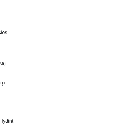
sios
stų
ų ir
 lydint