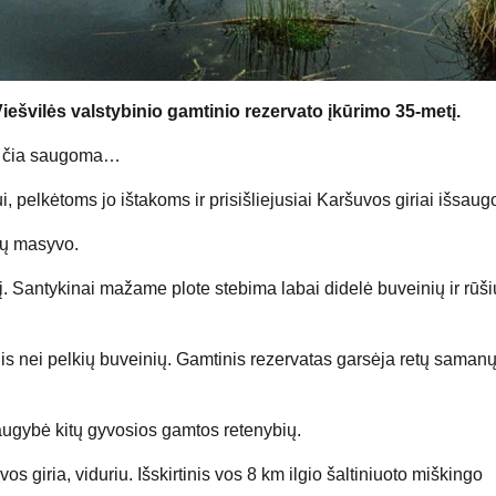
iešvilės valstybinio gamtinio rezervato įkūrimo 35-metį.
as čia saugoma…
, pelkėtoms jo ištakoms ir prisišliejusiai Karšuvos giriai išsaugo
opų masyvo.
rį. Santykinai mažame plote stebima labai didelė buveinių ir rūši
esnis nei pelkių buveinių. Gamtinis rezervatas garsėja retų samanų
daugybė kitų gyvosios gamtos retenybių.
giria, viduriu. Išskirtinis vos 8 km ilgio šaltiniuoto miškingo