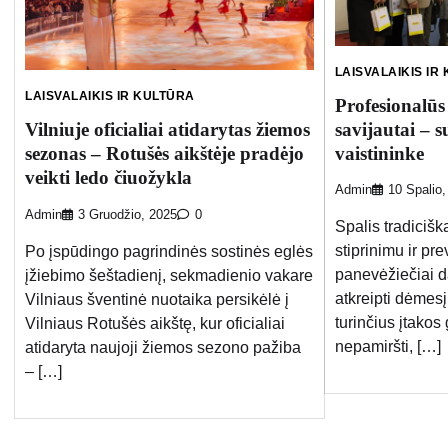
LAISVALAIKIS IR
LAISVALAIKIS IR KULTŪRA
Profesionalūs
savijautai – s
Vilniuje oficialiai atidarytas žiemos
vaistininke
sezonas – Rotušės aikštėje pradėjo
veikti ledo čiuožykla
Admin
10 Spalio,
Admin
3 Gruodžio, 2025
0
Spalis tradicišk
stiprinimu ir pr
Po įspūdingo pagrindinės sostinės eglės
panevėžiečiai d
įžiebimo šeštadienį, sekmadienio vakare
atkreipti dėmesį
Vilniaus šventinė nuotaika persikėlė į
turinčius įtakos 
Vilniaus Rotušės aikštę, kur oficialiai
nepamiršti, […]
atidaryta naujoji žiemos sezono pažiba
– […]