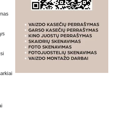
ynas
tys
si
arkiai
ai