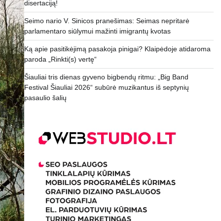
disertaciją!
Seimo nario V. Sinicos pranešimas: Seimas nepritarė
parlamentaro siūlymui mažinti imigrantų kvotas
Ką apie pasitikėjimą pasakoja pinigai? Klaipėdoje atidaroma
paroda „Rinkti(s) vertę“
Šiauliai tris dienas gyveno bigbendų ritmu: „Big Band
Festival Šiauliai 2026“ subūrė muzikantus iš septynių
pasaulio šalių