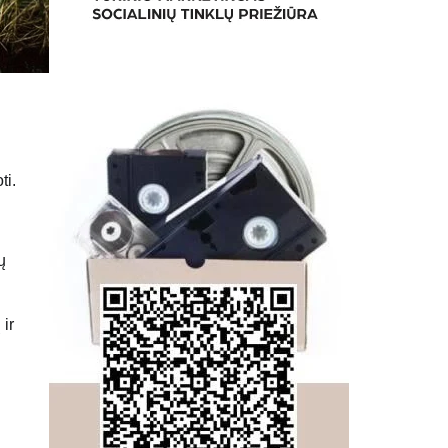
ti.
ų
 ir