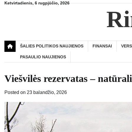
Skip
Ketvirtadienis, 6 rugpjūčio, 2026
Ri
to
content
ŠALIES POLITIKOS NAUJIENOS
FINANSAI
VER
PASAULIO NAUJIENOS
Viešvilės rezervatas – natūral
Posted on
23 balandžio, 2026