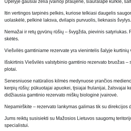
Upelyje gausiai želia įvairioji praujenė, siauralapė kurklė, šal
Itin vertingos tarpinės pelkės, kuriose telkiasi daugelis saugo
uolaskėlė, pelkinė laksva, dvilapis purvuolis, lieknasis švylys
Nemažai ir retų gyvūnų rūšių – švygžda, pievinis satyriukas. P
skėtės.
Viešvilės gamtiniame rezervate yra vienintelis šalyje kurtinių 
Išskirtinis Viešvilės valstybinio gamtinio rezervato bruožas – 
plotai.
Senesniuose natūralios kilmės medynuose yrančios medienos
kerpių rūšių: pūkuotajai apuokei, tįsiajai frulanijai, žalsvajai
didžiausia gamtinio rezervato miškų biologinė įvairovė.
Nepamirškite – rezervato lankymas galimas tik su direkcijos 
Jums reiktų susisiekti su Mažosios Lietuvos saugomų teritorijų 
specialistui.