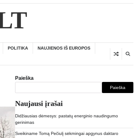
.LT
POLITIKA
NAUJIENOS IŠ EUROPOS
Paieška
Paieška
Naujausi įrašai
Didžiausias dėmesys: pastatų energinio naudingumo
gerinimas
Sveikiname Tomą Pečiulį sėkmingai apgynus daktaro