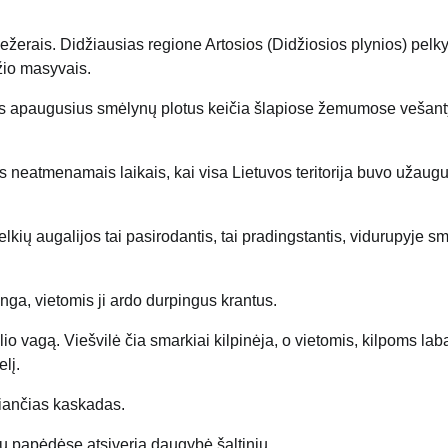
ežerais. Didžiausias regione Artosios (Didžiosios plynios) pelk
žio masyvais.
lais apaugusius smėlynų plotus keičia šlapiose žemumose vešan
is neatmenamais laikais, kai visa Lietuvos teritorija buvo užaugu
lkių augalijos tai pasirodantis, tai pradingstantis, vidurupyje sm
nga, vietomis ji ardo durpingus krantus.
ėlio vagą. Viešvilė čia smarkiai kilpinėja, o vietomis, kilpoms lab
lį.
iančias kaskadas.
ų papėdėse atsiveria daugybė šaltinių.