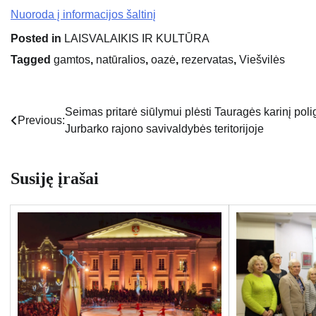
Nuoroda į informacijos šaltinį
Posted in
LAISVALAIKIS IR KULTŪRA
Tagged
gamtos
,
natūralios
,
oazė
,
rezervatas
,
Viešvilės
Seimas pritarė siūlymui plėsti Tauragės karinį pol
Navigacija
Previous:
Jurbarko rajono savivaldybės teritorijoje
tarp
įrašų
Susiję įrašai