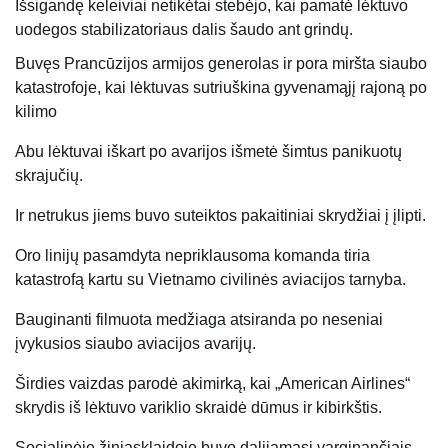
Išsigandę keleiviai netikėtai stebėjo, kai pamatė lėktuvo
uodegos stabilizatoriaus dalis šaudo ant grindų.
Buvęs Prancūzijos armijos generolas ir pora miršta siaubo
katastrofoje, kai lėktuvas sutriuškina gyvenamąjį rajoną po
kilimo
Abu lėktuvai iškart po avarijos išmetė šimtus panikuotų
skrajučių.
Ir netrukus jiems buvo suteiktos pakaitiniai skrydžiai į įlipti.
Oro linijų pasamdyta nepriklausoma komanda tiria
katastrofą kartu su Vietnamo civilinės aviacijos tarnyba.
Bauginanti filmuota medžiaga atsiranda po neseniai
įvykusios siaubo aviacijos avarijų.
Širdies vaizdas parodė akimirką, kai „American Airlines“
skrydis iš lėktuvo variklio skraidė dūmus ir kibirkštis.
Socialinėje žiniasklaidoje buvo dalijamasi varginančiais