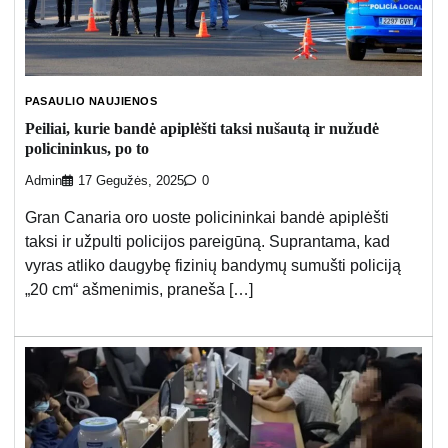
PASAULIO NAUJIENOS
Peiliai, kurie bandė apiplėšti taksi nušautą ir nužudė
policininkus, po to
Admin
17 Gegužės, 2025
0
Gran Canaria oro uoste policininkai bandė apiplėšti
taksi ir užpulti policijos pareigūną. Suprantama, kad
vyras atliko daugybę fizinių bandymų sumušti policiją
„20 cm“ ašmenimis, praneša […]