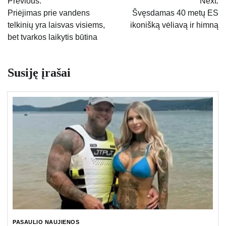
Previous:
Next:
tarp
Priėjimas prie vandens
Švęsdamas 40 metų ES
telkinių yra laisvas visiems,
ikonišką vėliavą ir himną
įrašų
bet tvarkos laikytis būtina
Susiję įrašai
PASAULIO NAUJIENOS