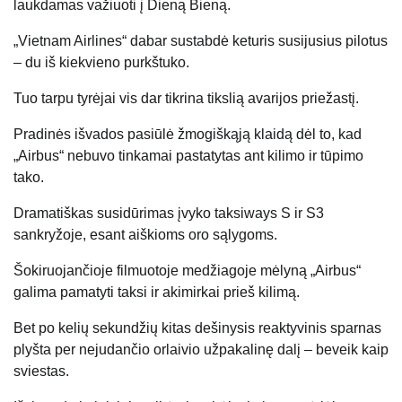
laukdamas važiuoti į Dieną Bieną.
„Vietnam Airlines“ dabar sustabdė keturis susijusius pilotus
– du iš kiekvieno purkštuko.
Tuo tarpu tyrėjai vis dar tikrina tikslią avarijos priežastį.
Pradinės išvados pasiūlė žmogiškąją klaidą dėl to, kad
„Airbus“ nebuvo tinkamai pastatytas ant kilimo ir tūpimo
tako.
Dramatiškas susidūrimas įvyko taksiways S ir S3
sankryžoje, esant aiškioms oro sąlygoms.
Šokiruojančioje filmuotoje medžiagoje mėlyną „Airbus“
galima pamatyti taksi ir akimirkai prieš kilimą.
Bet po kelių sekundžių kitas dešinysis reaktyvinis sparnas
plyšta per nejudančio orlaivio užpakalinę dalį – beveik kaip
sviestas.