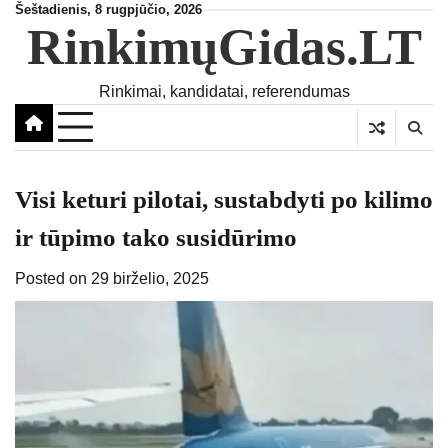
Skip
Šeštadienis, 8 rugpjūčio, 2026
RinkimųGidas.LT
to
content
Rinkimai, kandidatai, referendumas
Visi keturi pilotai, sustabdyti po kilimo
ir tūpimo tako susidūrimo
Posted on
29 birželio, 2025