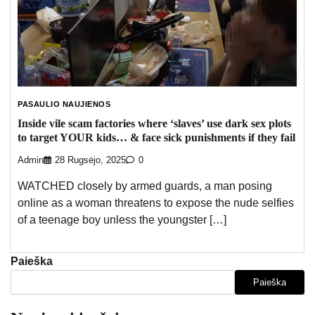
PASAULIO NAUJIENOS
Inside vile scam factories where ‘slaves’ use dark sex plots
to target YOUR kids… & face sick punishments if they fail
Admin
28 Rugsėjo, 2025
0
WATCHED closely by armed guards, a man posing
online as a woman threatens to expose the nude selfies
of a teenage boy unless the youngster […]
Paieška
Paieška