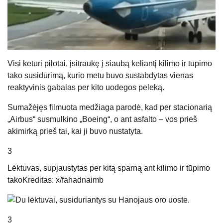
Visi keturi pilotai, įsitraukę į siaubą keliantį kilimo ir tūpimo
tako susidūrimą, kurio metu buvo sustabdytas vienas
reaktyvinis gabalas per kito uodegos peleką.
Sumažėjęs filmuota medžiaga parodė, kad per stacionarią
„Airbus“ susmulkino „Boeing“, o ant asfalto – vos prieš
akimirką prieš tai, kai ji buvo nustatyta.
3
Lėktuvas, supjaustytas per kitą sparną ant kilimo ir tūpimo
tako
Kreditas: x/fahadnaimb
3