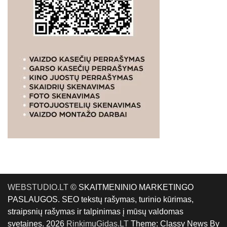
WEBSTUDIO.LT
© SKAITMENINIO MARKETINGO
PASLAUGOS. SEO tekstų rašymas, turinio kūrimas,
straipsnių rašymas ir talpinimas į mūsų valdomas
svetaines. 2026
RinkimųGidas.LT
Theme: Classy News By