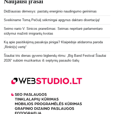
Naujausi įrašai
Didžiausias dėmesys: pastatų energinio naudingumo gerinimas
Sveikiname Tomą Pečiulį sėkmingai apgynus daktaro disertaciją!
Seimo nario V. Sinicos pranešimas: Seimas nepritarė parlamentaro
siūlymui mažinti imigrantų kvotas
Ką apie pasitikėjimą pasakoja pinigai? Klaipėdoje atidaroma paroda
„Rinkti(s) vertę“
Šiauliai tris dienas gyveno bigbendų ritmu: „Big Band Festival Šiauliai
2026“ subūrė muzikantus iš septynių pasaulio šalių