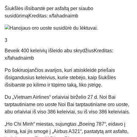
Šiukšlės išsibarstė per asfaltą per siaubo
susidūrimą
Kreditas: x/fahadnaimb
3
Beveik 400 keleivių išleido abu skrydžius
Kreditas:
x/fahadnaimb
Po šokiruojančios avarijos, kuri atsiskleidė priešais
išsigandusius keleivius, kurie stebėjo, kaip šiukšlės
išsibarstė po kilimo ir tūpimo taką, liko įstrigę.
Du „Vietnam Airlines“ orlaiviai birželio 27 d. Noi Bai
tarptautiniame oro uoste Noi Bai tarptautiniame oro uoste,
abu orlaiviai iš viso 386 keleiviai, su iš viso 386 keleiviais.
„Ho Chi Minh“ miestas, sujungtas „Boeing 787“, eidavo į
kilimą, kai jis smogė į „Airbus A321“, pastatytą ant asfalto,