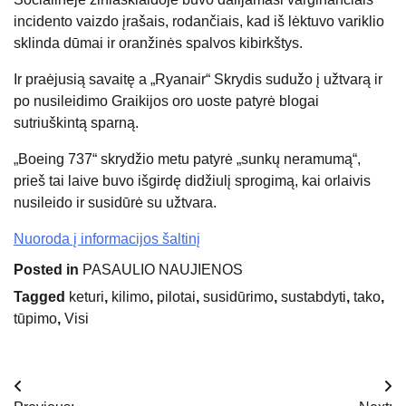
incidento vaizdo įrašais, rodančiais, kad iš lėktuvo variklio
sklinda dūmai ir oranžinės spalvos kibirkštys.
Ir praėjusią savaitę a
„Ryanair“
Skrydis sudužo į užtvarą ir
po nusileidimo Graikijos oro uoste patyrė blogai
sutriuškintą sparną.
„Boeing 737“ skrydžio metu patyrė „sunkų neramumą“,
prieš tai laive buvo išgirdę didžiulį sprogimą, kai orlaivis
nusileido ir susidūrė su užtvara.
Nuoroda į informacijos šaltinį
Posted in
PASAULIO NAUJIENOS
Tagged
keturi
,
kilimo
,
pilotai
,
susidūrimo
,
sustabdyti
,
tako
,
tūpimo
,
Visi
Navigacija