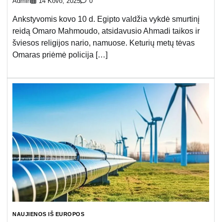
Admin
14 Kovo, 2025
0
Ankstyvomis kovo 10 d. Egipto valdžia vykdė smurtinį
reidą Omaro Mahmoudo, atsidavusio Ahmadi taikos ir
šviesos religijos nario, namuose. Keturių metų tėvas
Omaras priėmė policija […]
NAUJIENOS IŠ EUROPOS