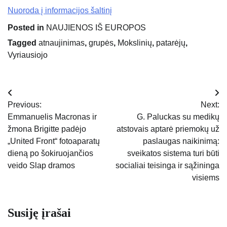
Nuoroda į informacijos šaltinį
Posted in
NAUJIENOS IŠ EUROPOS
Tagged
atnaujinimas
,
grupės
,
Mokslinių
,
patarėjų
,
Vyriausiojo
Navigacija
Previous:
Next:
tarp
Emmanuelis Macronas ir
G. Paluckas su medikų
žmona Brigitte padėjo
atstovais aptarė priemokų už
įrašų
„United Front“ fotoaparatų
paslaugas naikinimą:
dieną po šokiruojančios
sveikatos sistema turi būti
veido Slap dramos
socialiai teisinga ir sąžininga
visiems
Susiję įrašai