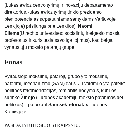
(Łukasiewicz centro tyrimų ir inovacijų departamento
direktorius, łukasiewicz tyrimų tinklo prezidento
plenipotencialas tarptautiniams santykiams Varšuvoje,
Lenkijoje) prisijungs prie Lenkijos).
Naomi
Ellems
(Utrechto universiteto socialinių ir elgesio mokslų
profesorius ir kuris tęsia savo įgaliojimus), kad baigtų
vyriausiųjų mokslo patarėjų grupę.
Fonas
Vyriausiojo mokslinių patarėjų grupė yra mokslinių
patarimų mechanizmo (SAM) dalis. Jų vaidmuo yra pateikti
politines rekomendacijas, remiantis įrodymais, kuriuos
surinko
Žinojo
(Europos akademijų mokslo patarimas dėl
politikos) ir palaikant
Sam sekretoriatas
Europos
Komisijoje.
PASIDALYKITE ŠIUO STRAIPSNIU: