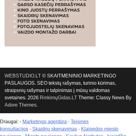
WEBSTUDIO.LT
© SKAITMENINIO MARKETINGO
PASLAUGOS. SEO tekstų rašymas, turinio kūrimas,
straipsnių rašymas ir talpinimas į mūsų valdomas
svetaines. 2026
RinkimųGidas.LT
Theme: Classy News By
Adore Themes
.
Draugai: -
Marketingo agentūra
-
Teisinės
konsultacijos
-
Skaidrių skenavimas
-
Klaipedos miesto