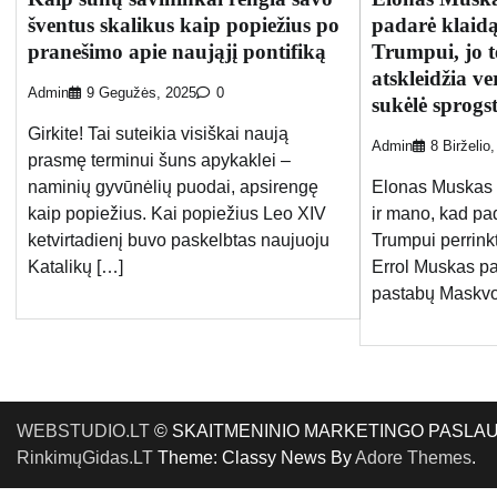
šventus skalikus kaip popiežius po
padarė klaid
pranešimo apie naująjį pontifiką
Trumpui, jo tėt
atskleidžia ve
Admin
9 Gegužės, 2025
0
sukėlė sprogst
Girkite! Tai suteikia visiškai naują
Admin
8 Birželio
prasmę terminui šuns apykaklei –
naminių gyvūnėlių puodai, apsirengę
Elonas Muskas t
kaip popiežius. Kai popiežius Leo XIV
ir mano, kad p
ketvirtadienį buvo paskelbtas naujuoju
Trumpui perrinkti
Katalikų […]
Errol Muskas p
pastabų Maskvo
WEBSTUDIO.LT
© SKAITMENINIO MARKETINGO PASLAUGOS. SE
RinkimųGidas.LT
Theme: Classy News By
Adore Themes
.