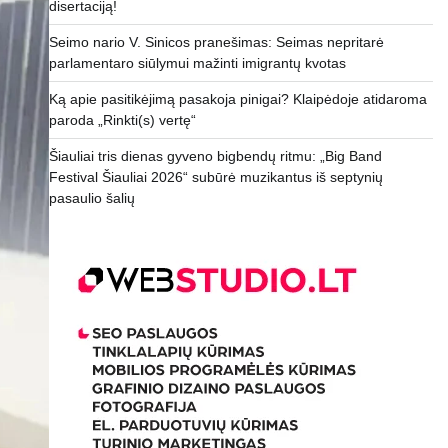
disertaciją!
Seimo nario V. Sinicos pranešimas: Seimas nepritarė
parlamentaro siūlymui mažinti imigrantų kvotas
Ką apie pasitikėjimą pasakoja pinigai? Klaipėdoje atidaroma
paroda „Rinkti(s) vertę“
Šiauliai tris dienas gyveno bigbendų ritmu: „Big Band
Festival Šiauliai 2026“ subūrė muzikantus iš septynių
pasaulio šalių