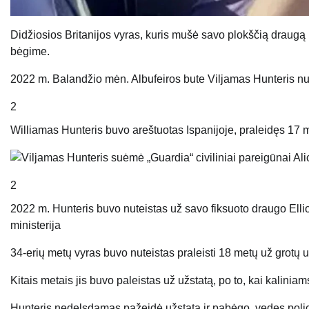
Didžiosios Britanijos vyras, kuris mušė savo plokščią draugą 
bėgime.
2022 m. Balandžio mėn. Albufeiros bute Viljamas Hunteris nu
2
Williamas Hunteris buvo areštuotas Ispanijoje, praleidęs 17
2
2022 m. Hunteris buvo nuteistas už savo fiksuoto draugo Ell
ministerija
34-erių metų vyras buvo nuteistas praleisti 18 metų už grotų 
Kitais metais jis buvo paleistas už užstatą, po to, kai kalinia
Hunteris nedelsdamas pažeidė užstatą ir pabėgo, vedęs polic