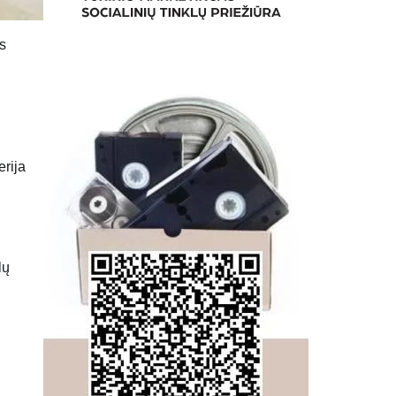
us
erija
lų