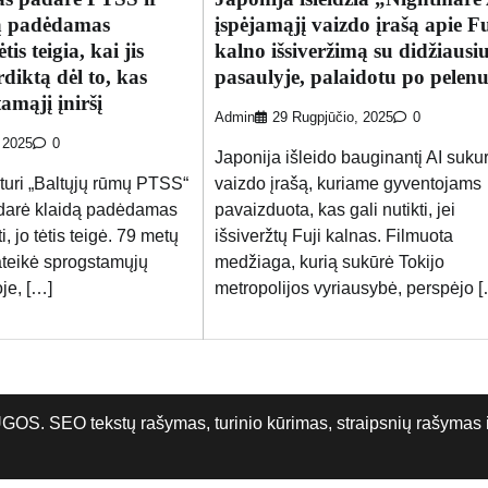
ą padėdamas
įspėjamąjį vaizdo įrašą apie Fu
is teigia, kai jis
kalno išsiveržimą su didžiausi
rdiktą dėl to, kas
pasaulyje, palaidotu po pelen
amąjį įniršį
Admin
29 Rugpjūčio, 2025
0
, 2025
0
Japonija išleido bauginantį AI sukur
uri „Baltųjų rūmų PTSS“
vaizdo įrašą, kuriame gyventojams
adarė klaidą padėdamas
pavaizduota, kas gali nutikti, jei
, jo tėtis teigė. 79 metų
išsiveržtų Fuji kalnas. Filmuota
ateikė sprogstamųjų
medžiaga, kurią sukūrė Tokijo
je, […]
metropolijos vyriausybė, perspėjo 
O tekstų rašymas, turinio kūrimas, straipsnių rašymas ir 