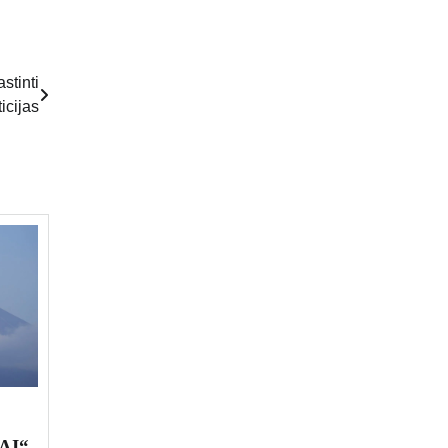
stinti
ticijas
 AI“