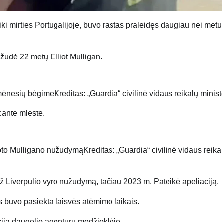
iki mirties Portugalijoje, buvo rastas praleidęs daugiau nei met
žudė 22 metų Elliot Mulligan.
 mėnesių bėgime
Kreditas: „Guardia“ civilinė vidaus reikalų minist
ioto Mulligano nužudymą
Kreditas: „Guardia“ civilinė vidaus reika
už Liverpulio vyro nužudymą, tačiau 2023 m. Pateikė apeliaciją.
ms buvo pasiekta laisvės atėmimo laikais.
iją daugelio agentūrų medžioklėje.