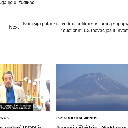
ugalijoje
,
žudikas
ų
Komisija palankiai vertina politinį susitarimą supapra
Next:
ir sustiprinti ES inovacijas ir inves
ENOS
PASAULIO NAUJIENOS
s padarė PTSS ir
Japonija išleidžia „Nightmare