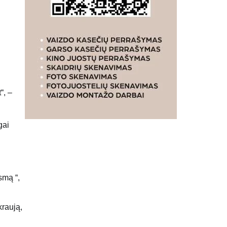
“, –
gai
ismą “,
kraują,