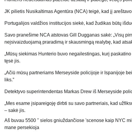
JK pilietis
Nusikaltimas
Agentūra (NCA) teigė, kad jį areštavo 
Portugalijos valdžios institucijos siekė, kad žudikas būtų išd
Savo pranešime NCA atstovas Gill Dugganas sakė: „Visų pirma
neįsivaizduojamą praradimą ir skausmingą realybę, kad atsa
„Mūsų siekimas Hunterio buvo negailestingas, kurį paskatino gil
tęsė jis.
„Ačiū mūsų partneriams Merseyside policijoje ir Ispanijoje bei Po
liks.”
Detektyvo superintendentas Markas Drew iš Merseyside polici
„Mes esame įsipareigoję dirbti su savo partneriais, kad užfik
– sakė jis.
Aš buvau 5500 '' sielos gniuždančiose 'scenose kaip NYC mir
mane persekioja