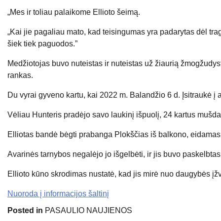
„Mes ir toliau palaikome Ellioto šeimą.
„Kai jie pagaliau mato, kad teisingumas yra padarytas dėl tra
šiek tiek paguodos.”
Medžiotojas buvo nuteistas ir nuteistas už žiaurią žmogžudystę 
rankas.
Du vyrai gyveno kartu, kai 2022 m. Balandžio 6 d. Įsitraukė į
Vėliau Hunteris pradėjo savo laukinį išpuolį, 24 kartus mušda
Elliotas bandė bėgti
prabanga
Plokščias iš balkono, eidamas k
Avarinės tarnybos negalėjo jo išgelbėti, ir jis buvo paskelbtas
Ellioto kūno skrodimas nustatė, kad jis mirė nuo daugybės įžv
Nuoroda į informacijos šaltinį
Posted in
PASAULIO NAUJIENOS