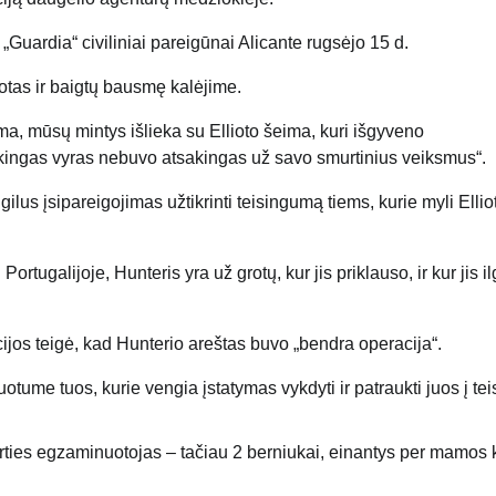
„Guardia“ civiliniai pareigūnai Alicante rugsėjo 15 d.
uotas ir baigtų bausmę kalėjime.
, mūsų mintys išlieka su Ellioto šeima, kuri išgyveno
kingas vyras nebuvo atsakingas už savo smurtinius veiksmus“.
us įsipareigojimas užtikrinti teisingumą tiems, kurie myli Elliot
rtugalijoje, Hunteris yra už grotų, kur jis priklauso, ir kur jis il
jos teigė, kad Hunterio areštas buvo „bendra operacija“.
suotume tuos, kurie vengia
įstatymas
vykdyti ir patraukti juos į te
ties egzaminuotojas – tačiau 2 berniukai, einantys per mamos 