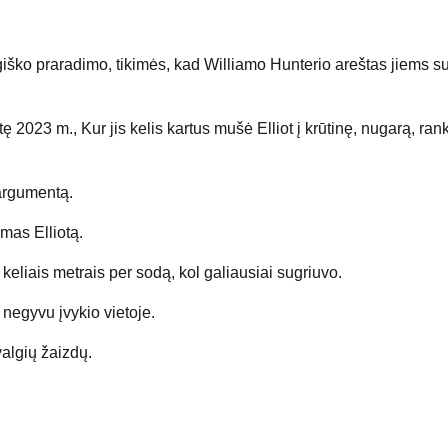
giško praradimo, tikimės, kad Williamo Hunterio areštas jiems su
2023 m., Kur jis kelis kartus mušė Elliot į krūtinę, nugarą, rank
 argumentą.
mas Elliotą.
eliais metrais per sodą, kol galiausiai sugriuvo.
 negyvu įvykio vietoje.
algių žaizdų.