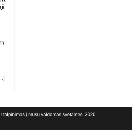
ji
u
u
tą
[…]
talpinimas į mūsų valdomas svetaines. 2026