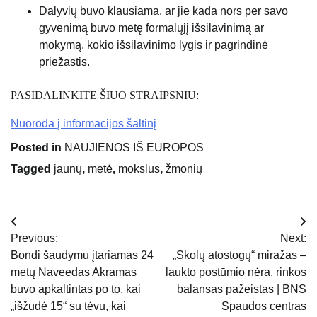
Dalyvių buvo klausiama, ar jie kada nors per savo
gyvenimą buvo metę formalųjį išsilavinimą ar
mokymą, kokio išsilavinimo lygis ir pagrindinė
priežastis.
PASIDALINKITE ŠIUO STRAIPSNIU:
Nuoroda į informacijos šaltinį
Posted in
NAUJIENOS IŠ EUROPOS
Tagged
jaunų
,
metė
,
mokslus
,
žmonių
Navigacija
Previous:
Next:
tarp
Bondi šaudymu įtariamas 24
„Skolų atostogų“ miražas –
metų Naveedas Akramas
laukto postūmio nėra, rinkos
įrašų
buvo apkaltintas po to, kai
balansas pažeistas | BNS
„išžudė 15“ su tėvu, kai
Spaudos centras