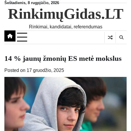
Skip
Šeštadienis, 8 rugpjūčio, 2026
RinkimųGidas.LT
to
content
Rinkimai, kandidatai, referendumas
14 % jaunų žmonių ES metė mokslus
Posted on
17 gruodžio, 2025