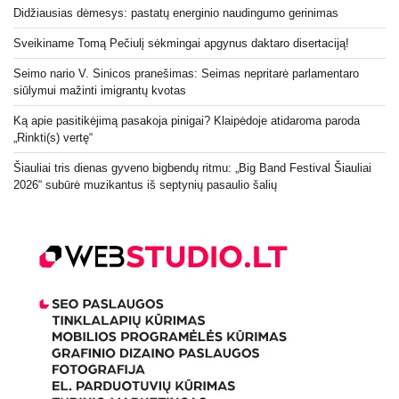
Didžiausias dėmesys: pastatų energinio naudingumo gerinimas
Sveikiname Tomą Pečiulį sėkmingai apgynus daktaro disertaciją!
Seimo nario V. Sinicos pranešimas: Seimas nepritarė parlamentaro
siūlymui mažinti imigrantų kvotas
Ką apie pasitikėjimą pasakoja pinigai? Klaipėdoje atidaroma paroda
„Rinkti(s) vertę“
Šiauliai tris dienas gyveno bigbendų ritmu: „Big Band Festival Šiauliai
2026“ subūrė muzikantus iš septynių pasaulio šalių