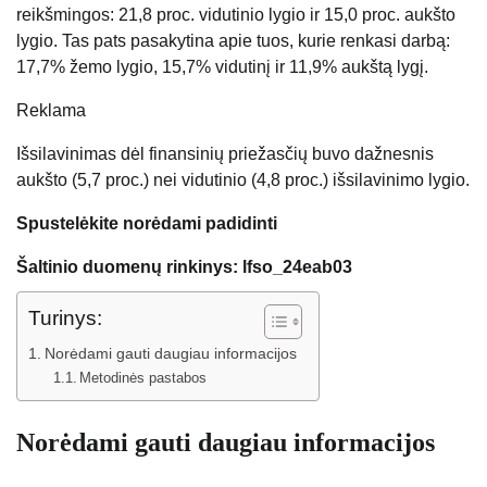
reikšmingos: 21,8 proc. vidutinio lygio ir 15,0 proc. aukšto
lygio. Tas pats pasakytina apie tuos, kurie renkasi darbą:
17,7% žemo lygio, 15,7% vidutinį ir 11,9% aukštą lygį.
Reklama
Išsilavinimas dėl finansinių priežasčių buvo dažnesnis
aukšto (5,7 proc.) nei vidutinio (4,8 proc.) išsilavinimo lygio.
Spustelėkite norėdami padidinti
Šaltinio duomenų rinkinys: lfso_24eab03
Turinys:
Norėdami gauti daugiau informacijos
Metodinės pastabos
Norėdami gauti daugiau informacijos