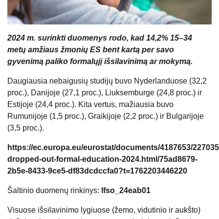
2024 m. surinkti duomenys rodo, kad 14,2% 15–34
metų amžiaus žmonių ES bent kartą per savo
gyvenimą paliko formalųjį išsilavinimą ar mokymą.
Daugiausia nebaigusių studijų buvo Nyderlanduose (32,2
proc.), Danijoje (27,1 proc.), Liuksemburge (24,8 proc.) ir
Estijoje (24,4 proc.). Kita vertus, mažiausia buvo
Rumunijoje (1,5 proc.), Graikijoje (2,2 proc.) ir Bulgarijoje
(3,5 proc.).
https://ec.europa.eu/eurostat/documents/4187653/227035
dropped-out-formal-education-2024.html/75ad8679-
2b5e-8433-9ce5-df83dcdccfa0?t=1762203446220
Šaltinio duomenų rinkinys:
lfso_24eab01
Visuose išsilavinimo lygiuose (žemo, vidutinio ir aukšto)