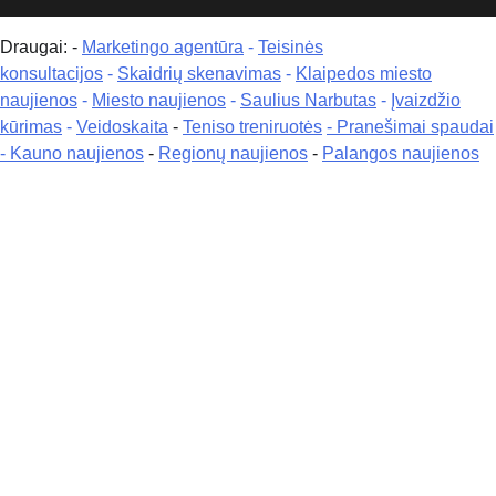
Draugai: -
Marketingo agentūra
-
Teisinės
konsultacijos
-
Skaidrių skenavimas
-
Klaipedos miesto
naujienos
-
Miesto naujienos
-
Saulius Narbutas
-
Įvaizdžio
kūrimas
-
Veidoskaita
-
Teniso treniruotės
- Pranešimai spaudai
-
Kauno naujienos
-
Regionų naujienos
-
Palangos naujienos