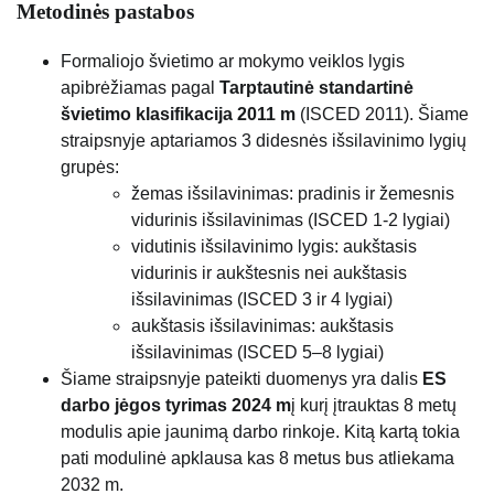
Metodinės pastabos
Formaliojo švietimo ar mokymo veiklos lygis
apibrėžiamas pagal
Tarptautinė standartinė
švietimo klasifikacija 2011 m
(ISCED 2011). Šiame
straipsnyje aptariamos 3 didesnės išsilavinimo lygių
grupės:
žemas išsilavinimas: pradinis ir žemesnis
vidurinis išsilavinimas (ISCED 1-2 lygiai)
vidutinis išsilavinimo lygis: aukštasis
vidurinis ir aukštesnis nei aukštasis
išsilavinimas (ISCED 3 ir 4 lygiai)
aukštasis išsilavinimas: aukštasis
išsilavinimas (ISCED 5–8 lygiai)
Šiame straipsnyje pateikti duomenys yra dalis
ES
darbo jėgos tyrimas 2024 m
į kurį įtrauktas 8 metų
modulis apie jaunimą darbo rinkoje. Kitą kartą tokia
pati modulinė apklausa kas 8 metus bus atliekama
2032 m.