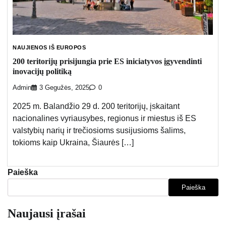
NAUJIENOS IŠ EUROPOS
200 teritorijų prisijungia prie ES iniciatyvos įgyvendinti
inovacijų politiką
Admin
3 Gegužės, 2025
0
2025 m. Balandžio 29 d. 200 teritorijų, įskaitant
nacionalines vyriausybes, regionus ir miestus iš ES
valstybių narių ir trečiosioms susijusioms šalims,
tokioms kaip Ukraina, Šiaurės […]
Paieška
Paieška
Naujausi įrašai