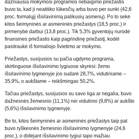
dažniausia mokymosi programos nebaigimo priežastis
buvo ta, kad ji neatitiko lūkesčių arba buvo per sunki (42,6
proc. formalųjį išsilavinimą palikusių asmenų). Po to sekė
kitos šeimyninės ar asmeninės priežastys (18,5 proc.) ir
pirmenybė darbui (13,8 proc.). Tik 5,3% gyventojų nurodė
finansines priežastis kaip pagrindinę priežastį, kodėl
pasitraukė iš formaliojo švietimo ar mokymo.
Priežastys, susijusios su pačia ugdymo programa,
skirtinguose išsilavinimo lygiuose skyrėsi: žemo
išsilavinimo lygmenyje jos sudarė 28,7%, vidutiniame –
35,9%, o aukštame – reikšmingas 50,2%.
Tačiau priežastys, susijusios su savo liga ar negalia, buvo
dažnesnės žemesnio (11,1%) nei vidutinio (9,8%) ar aukšto
(5,6%) išsilavinimo lygmenyje.
Be to, kitos šeimyninės ar asmeninės priežastys taip pat
buvo ryškesnės žemesnio išsilavinimo lygmenyje (24,6
proc.), o didėjant išsilavinimo lygiui tapo mažiau