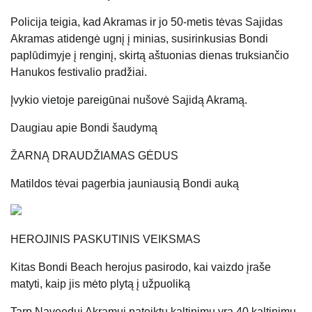
Policija teigia, kad Akramas ir jo 50-metis tėvas Sajidas
Akramas atidengė ugnį į minias, susirinkusias Bondi
paplūdimyje į renginį, skirtą aštuonias dienas truksiančio
Hanukos festivalio pradžiai.
Įvykio vietoje pareigūnai nušovė Sajidą Akramą.
Daugiau apie Bondi šaudymą
ŽARNĄ DRAUDŽIAMAS GĖDUS
Matildos tėvai pagerbia jauniausią Bondi auką
HEROJINIS PASKUTINIS VEIKSMAS
Kitas Bondi Beach herojus pasirodo, kai vaizdo įraše
matyti, kaip jis mėto plytą į užpuoliką
Tarp Naveedui Akramui pateiktų kaltinimų yra 40 kaltinimų