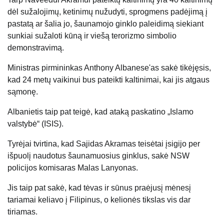
dėl sužalojimų, ketinimų nužudyti, sprogmens padėjimą į
pastatą ar šalia jo, šaunamojo ginklo paleidimą siekiant
sunkiai sužaloti kūną ir viešą terorizmo simbolio
demonstravimą.
Ministras pirmininkas Anthony Albanese'as sakė tikėjęsis,
kad 24 metų vaikinui bus pateikti kaltinimai, kai jis atgaus
sąmonę.
Albanietis taip pat teigė, kad ataką paskatino „Islamo
valstybė“ (ISIS).
Tyrėjai tvirtina, kad Sajidas Akramas teisėtai įsigijo per
išpuolį naudotus šaunamuosius ginklus, sakė NSW
policijos komisaras Malas Lanyonas.
Jis taip pat sakė, kad tėvas ir sūnus praėjusį mėnesį
tariamai keliavo į Filipinus, o kelionės tikslas vis dar
tiriamas.