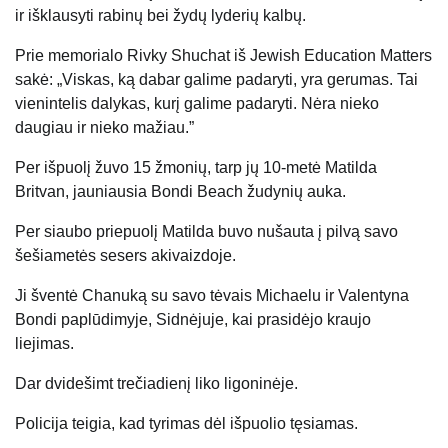
ir išklausyti rabinų bei žydų lyderių kalbų.
Prie memorialo Rivky Shuchat iš Jewish Education Matters
sakė: „Viskas, ką dabar galime padaryti, yra gerumas. Tai
vienintelis dalykas, kurį galime padaryti. Nėra nieko
daugiau ir nieko mažiau.”
Per išpuolį žuvo 15 žmonių, tarp jų 10-metė Matilda
Britvan, jauniausia Bondi Beach žudynių auka.
Per siaubo priepuolį Matilda buvo nušauta į pilvą savo
šešiametės sesers akivaizdoje.
Ji šventė Chanuką su savo tėvais Michaelu ir Valentyna
Bondi paplūdimyje, Sidnėjuje, kai prasidėjo kraujo
liejimas.
Dar dvidešimt trečiadienį liko ligoninėje.
Policija teigia, kad tyrimas dėl išpuolio tęsiamas.