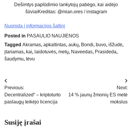
Dešimtys paplūdimio lankytojų pabėgo, kai aidėjo
šūviai
Kreditas: @mian.ores / instagram
Nuoroda į informacijos šaltinį
Posted in
PASAULIO NAUJIENOS
Tagged
Akramas
,
apkaltintas
,
aukų
,
Bondi
,
buvo
,
išžudė
,
įtariamas
,
kai
,
laidotuvės
,
metų
,
Naveedas
,
Prasideda
,
šaudymu
,
tėvu
Navigacija
Previous:
Next:
tarp
Decentralized“ – kriptoturto
14 % jaunų žmonių ES metė
paslaugų teikėjo licencija
mokslus
įrašų
Susiję įrašai