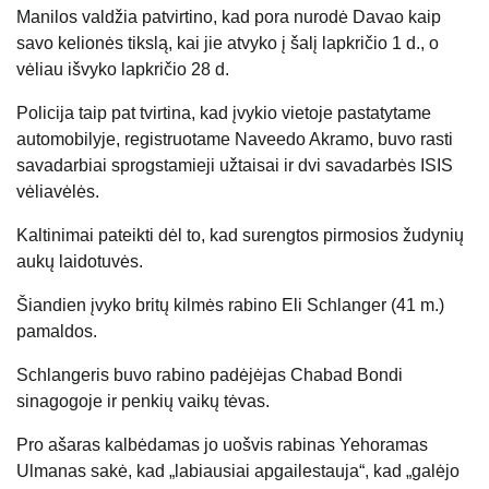
Manilos valdžia patvirtino, kad pora nurodė Davao kaip
savo kelionės tikslą, kai jie atvyko į šalį lapkričio 1 d., o
vėliau išvyko lapkričio 28 d.
Policija taip pat tvirtina, kad įvykio vietoje pastatytame
automobilyje, registruotame Naveedo Akramo, buvo rasti
savadarbiai sprogstamieji užtaisai ir dvi savadarbės ISIS
vėliavėlės.
Kaltinimai pateikti dėl to, kad surengtos pirmosios žudynių
aukų laidotuvės.
Šiandien įvyko britų kilmės rabino Eli Schlanger (41 m.)
pamaldos.
Schlangeris buvo rabino padėjėjas Chabad Bondi
sinagogoje ir penkių vaikų tėvas.
Pro ašaras kalbėdamas jo uošvis rabinas Yehoramas
Ulmanas sakė, kad „labiausiai apgailestauja“, kad „galėjo