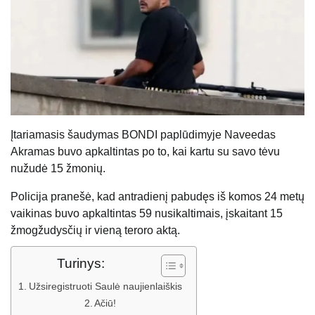
Įtariamasis šaudymas BONDI paplūdimyje Naveedas
Akramas buvo apkaltintas po to, kai kartu su savo tėvu
nužudė 15 žmonių.
Policija pranešė, kad antradienį pabudęs iš komos 24 metų
vaikinas buvo apkaltintas 59 nusikaltimais, įskaitant 15
žmogžudysčių ir vieną teroro aktą.
Turinys:
Užsiregistruoti Saulė naujienlaiškis
Ačiū!