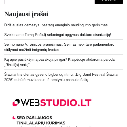
Naujausi įrašai
Didžiausias dėmesys: pastatų energinio naudingumo gerinimas
Sveikiname Tomą Pečiulį sėkmingai apgynus daktaro disertaciją!
Seimo nario V. Sinicos pranešimas: Seimas nepritarė parlamentaro
siūlymui mažinti imigrantų kvotas
Ką apie pasitikėjimą pasakoja pinigai? Klaipėdoje atidaroma paroda
„Rinkti(s) vertę“
Šiauliai tris dienas gyveno bigbendų ritmu: „Big Band Festival Šiauliai
2026“ subūrė muzikantus iš septynių pasaulio šalių