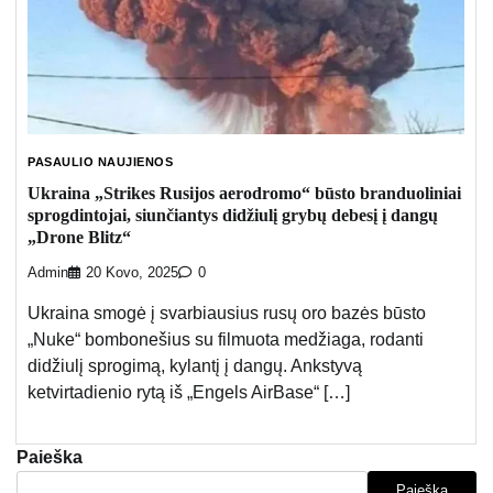
PASAULIO NAUJIENOS
Ukraina „Strikes Rusijos aerodromo“ būsto branduoliniai
sprogdintojai, siunčiantys didžiulį grybų debesį į dangų
„Drone Blitz“
Admin
20 Kovo, 2025
0
Ukraina smogė į svarbiausius rusų oro bazės būsto
„Nuke“ bombonešius su filmuota medžiaga, rodanti
didžiulį sprogimą, kylantį į dangų. Ankstyvą
ketvirtadienio rytą iš „Engels AirBase“ […]
Paieška
Paieška