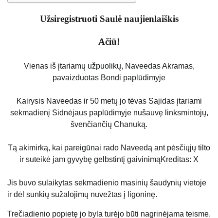
Užsiregistruoti
Saulė
naujienlaiškis
Ačiū!
Vienas iš įtariamų užpuolikų, Naveedas Akramas,
pavaizduotas Bondi paplūdimyje
Kairysis Naveedas ir 50 metų jo tėvas Sajidas įtariami
sekmadienį Sidnėjaus paplūdimyje nušauvę linksmintojų,
švenčiančių Chanuką.
Tą akimirką, kai pareigūnai rado Naveedą ant pėsčiųjų tilto
ir suteikė jam gyvybę gelbstintį gaivinimą
Kreditas: X
Jis buvo sulaikytas sekmadienio masinių šaudynių vietoje
ir dėl sunkių sužalojimų nuvežtas į ligoninę.
Trečiadienio popietę jo byla turėjo būti nagrinėjama teisme.