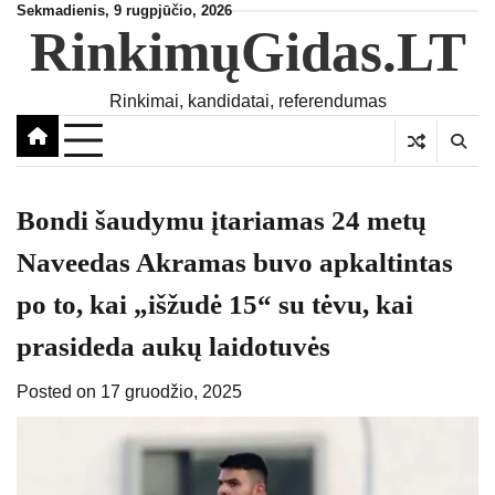
Skip
Sekmadienis, 9 rugpjūčio, 2026
RinkimųGidas.LT
to
content
Rinkimai, kandidatai, referendumas
Bondi šaudymu įtariamas 24 metų
Naveedas Akramas buvo apkaltintas
po to, kai „išžudė 15“ su tėvu, kai
prasideda aukų laidotuvės
Posted on
17 gruodžio, 2025