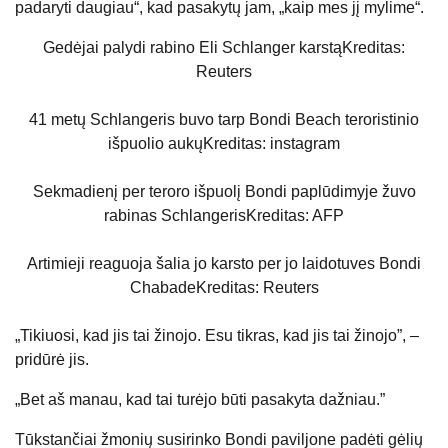
padaryti daugiau“, kad pasakytų jam, „kaip mes jį mylime“.
Gedėjai palydi rabino Eli Schlanger karstą
Kreditas:
Reuters
41 metų Schlangeris buvo tarp Bondi Beach teroristinio
išpuolio aukų
Kreditas: instagram
Sekmadienį per teroro išpuolį Bondi paplūdimyje žuvo
rabinas Schlangeris
Kreditas: AFP
Artimieji reaguoja šalia jo karsto per jo laidotuves Bondi
Chabade
Kreditas: Reuters
„Tikiuosi, kad jis tai žinojo. Esu tikras, kad jis tai žinojo”, –
pridūrė jis.
„Bet aš manau, kad tai turėjo būti pasakyta dažniau.”
Tūkstančiai žmonių susirinko Bondi paviljone padėti gėlių