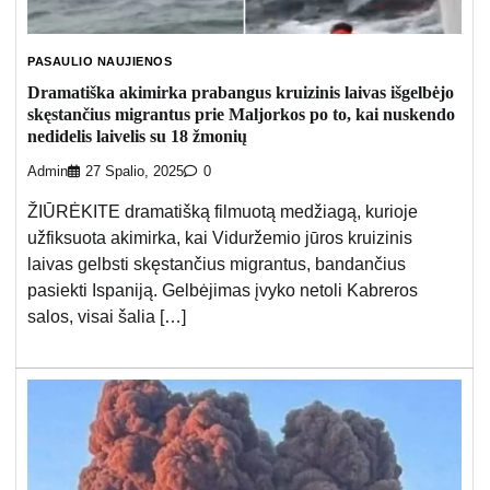
PASAULIO NAUJIENOS
Dramatiška akimirka prabangus kruizinis laivas išgelbėjo
skęstančius migrantus prie Maljorkos po to, kai nuskendo
nedidelis laivelis su 18 žmonių
Admin
27 Spalio, 2025
0
ŽIŪRĖKITE dramatišką filmuotą medžiagą, kurioje
užfiksuota akimirka, kai Viduržemio jūros kruizinis
laivas gelbsti skęstančius migrantus, bandančius
pasiekti Ispaniją. Gelbėjimas įvyko netoli Kabreros
salos, visai šalia […]