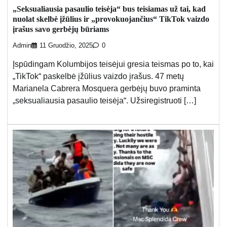
„Seksualiausia pasaulio teisėja“ bus teisiamas už tai, kad
nuolat skelbė įžūlius ir „provokuojančius“ TikTok vaizdo
įrašus savo gerbėjų būriams
Admin
11 Gruodžio, 2025
0
Įspūdingam Kolumbijos teisėjui gresia teismas po to, kai
„TikTok“ paskelbė įžūlius vaizdo įrašus. 47 metų
Marianela Cabrera Mosquera gerbėjų buvo praminta
„seksualiausia pasaulio teisėja“. Užsiregistruoti […]