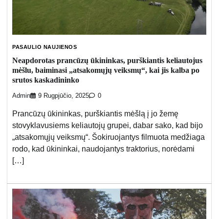
PASAULIO NAUJIENOS
Neapdorotas prancūzų ūkininkas, purškiantis keliautojus
mėšlu, baiminasi „atsakomųjų veiksmų“, kai jis kalba po
srutos kaskadininko
Admin
9 Rugpjūčio, 2025
0
Prancūzų ūkininkas, purškiantis mėšlą į jo žemę
stovyklavusiems keliautojų grupei, dabar sako, kad bijo
„atsakomųjų veiksmų“. Šokiruojantys filmuota medžiaga
rodo, kad ūkininkai, naudojantys traktorius, norėdami
[…]