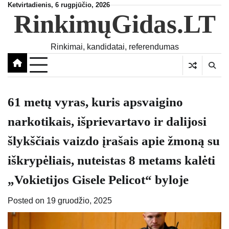
Skip
Ketvirtadienis, 6 rugpjūčio, 2026
RinkimųGidas.LT
to
content
Rinkimai, kandidatai, referendumas
61 metų vyras, kuris apsvaigino
narkotikais, išprievartavo ir dalijosi
šlykščiais vaizdo įrašais apie žmoną su
iškrypėliais, nuteistas 8 metams kalėti
„Vokietijos Gisele Pelicot“ byloje
Posted on
19 gruodžio, 2025