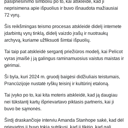
pasipriešinimo simboliu po to, kai atskleidė, kad ji
neprisimena apie išpuolius ir buvo išnaudota mažiausiai
72 vyrų.
Šis reikšmingas teismo procesas atskleidė didelį internete
įdarbintų vyrų tinklą, didelį vaizdo įrašų ir nuotraukų
archyvą, kuriame užfiksuoti šimtai išpuolių.
Tai taip pat atskleidė sergantį priežiūros modelį, kai Pelicot
vyras įmaišė į ją galingus raminamuosius vaistus
maistas ir
gėrimai
.
Ši byla, kuri 2024 m. gruodį baigėsi didžiuliais teistumais,
Prancūzijoje nustatė ryškų teisinį ir kultūrinį etaloną.
Tai įvyko po to, kai kita moteris atskleidė, kad ją daugiau
nei tūkstantį kartų išprievartavo piktasis partneris, kai ji
buvo be sąmonės.
Širdį draskančioje interviu Amanda Stanhope sakė, kad dėl
prievartos ji buvo tokia sutrikusi, kad ji tikėjo, kad gali