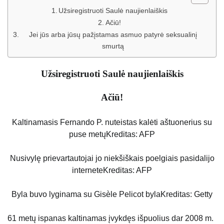
Užsiregistruoti Saulė naujienlaiškis
Ačiū!
Jei jūs arba jūsų pažįstamas asmuo patyrė seksualinį
smurtą
Užsiregistruoti
Saulė
naujienlaiškis
Ačiū!
Kaltinamasis Fernando P. nuteistas kalėti aštuonerius su
puse metų
Kreditas: AFP
Nusivylę prievartautojai jo niekšiškais poelgiais pasidalijo
internete
Kreditas: AFP
Byla buvo lyginama su Gisèle Pelicot byla
Kreditas: Getty
61 metų ispanas kaltinamas įvykdęs išpuolius dar 2008 m.