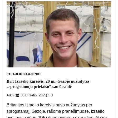
PASAULIO NAUJIENOS
Brit-Izraelio kareivis, 20 m., Gazoje nužudytas
„sprogstamojo prietaiso“-saulė-saulė
Admin
30 Birželio, 2025
0
Britanijos Izraelio kareivis buvo nužudytas per
sprogstamąjį Gazoje, rašoma pranešimuose. Izraelio
gynybos pajėgų (IDF) duomenimis, sekmadienį Gazos