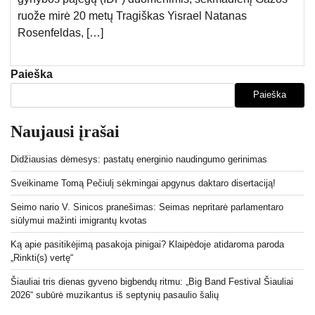
ruože mirė 20 metų Tragiškas Yisrael Natanas
Rosenfeldas, […]
Paieška
Paieška
Naujausi įrašai
Didžiausias dėmesys: pastatų energinio naudingumo gerinimas
Sveikiname Tomą Pečiulį sėkmingai apgynus daktaro disertaciją!
Seimo nario V. Sinicos pranešimas: Seimas nepritarė parlamentaro
siūlymui mažinti imigrantų kvotas
Ką apie pasitikėjimą pasakoja pinigai? Klaipėdoje atidaroma paroda
„Rinkti(s) vertę“
Šiauliai tris dienas gyveno bigbendų ritmu: „Big Band Festival Šiauliai
2026“ subūrė muzikantus iš septynių pasaulio šalių