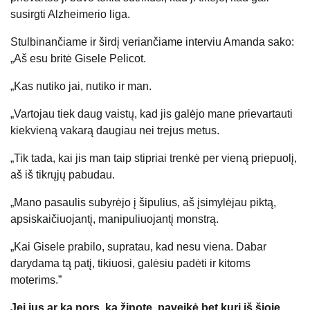
susirgti Alzheimerio liga.
Stulbinančiame ir širdį veriančiame interviu Amanda sako:
„Aš esu britė Gisele Pelicot.
„Kas nutiko jai, nutiko ir man.
„Vartojau tiek daug vaistų, kad jis galėjo mane prievartauti
kiekvieną vakarą daugiau nei trejus metus.
„Tik tada, kai jis man taip stipriai trenkė per vieną priepuolį,
aš iš tikrųjų pabudau.
„Mano pasaulis subyrėjo į šipulius, aš įsimylėjau piktą,
apsiskaičiuojantį, manipuliuojantį monstrą.
„Kai Gisele prabilo, supratau, kad nesu viena. Dabar
darydama tą patį, tikiuosi, galėsiu padėti ir kitoms
moterims.”
Jei jus ar ką nors, ką žinote, paveikė bet kuri iš šioje