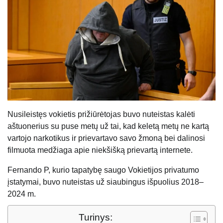
Nusileistęs vokietis prižiūrėtojas buvo nuteistas kalėti
aštuonerius su puse metų už tai, kad keletą metų ne kartą
vartojo narkotikus ir prievartavo savo žmoną bei dalinosi
filmuota medžiaga apie niekšišką prievartą internete.
Fernando P, kurio tapatybę saugo Vokietijos privatumo
įstatymai, buvo nuteistas už siaubingus išpuolius 2018–
2024 m.
Turinys: