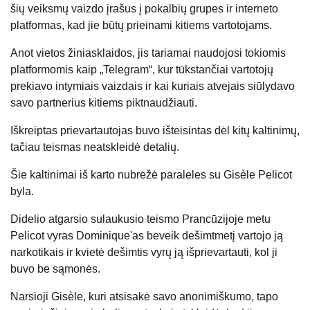
šių veiksmų vaizdo įrašus į pokalbių grupes ir interneto
platformas, kad jie būtų prieinami kitiems vartotojams.
Anot vietos žiniasklaidos, jis tariamai naudojosi tokiomis
platformomis kaip „Telegram“, kur tūkstančiai vartotojų
prekiavo intymiais vaizdais ir kai kuriais atvejais siūlydavo
savo partnerius kitiems piktnaudžiauti.
Iškreiptas prievartautojas buvo išteisintas dėl kitų kaltinimų,
tačiau teismas neatskleidė detalių.
Šie kaltinimai iš karto nubrėžė paraleles su Gisèle Pelicot
byla.
Didelio atgarsio sulaukusio teismo Prancūzijoje metu
Pelicot vyras Dominique'as beveik dešimtmetį vartojo ją
narkotikais ir kvietė dešimtis vyrų ją išprievartauti, kol ji
buvo be sąmonės.
Narsioji Gisèle, kuri atsisakė savo anonimiškumo, tapo