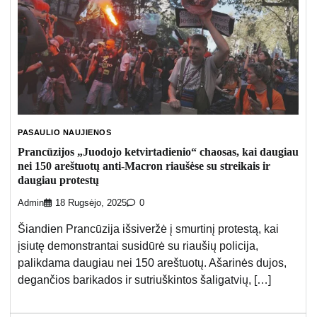
PASAULIO NAUJIENOS
Prancūzijos „Juodojo ketvirtadienio“ chaosas, kai daugiau
nei 150 areštuotų anti-Macron riaušėse su streikais ir
daugiau protestų
Admin
18 Rugsėjo, 2025
0
Šiandien Prancūzija išsiveržė į smurtinį protestą, kai
įsiutę demonstrantai susidūrė su riaušių policija,
palikdama daugiau nei 150 areštuotų. Ašarinės dujos,
degančios barikados ir sutriuškintos šaligatvių, […]