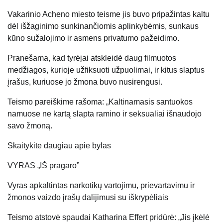
Vakarinio Acheno miesto teisme jis buvo pripažintas kaltu
dėl išžaginimo sunkinančiomis aplinkybėmis, sunkaus
kūno sužalojimo ir asmens privatumo pažeidimo.
Pranešama, kad tyrėjai atskleidė daug filmuotos
medžiagos, kurioje užfiksuoti užpuolimai, ir kitus slaptus
įrašus, kuriuose jo žmona buvo nusirengusi.
Teismo pareiškime rašoma: „Kaltinamasis santuokos
namuose ne kartą slapta ramino ir seksualiai išnaudojo
savo žmoną.
Skaitykite daugiau apie bylas
VYRAS „IŠ pragaro”
Vyras apkaltintas narkotikų vartojimu, prievartavimu ir
žmonos vaizdo įrašų dalijimusi su iškrypėliais
Teismo atstovė spaudai Katharina Effert pridūrė: „Jis įkėlė