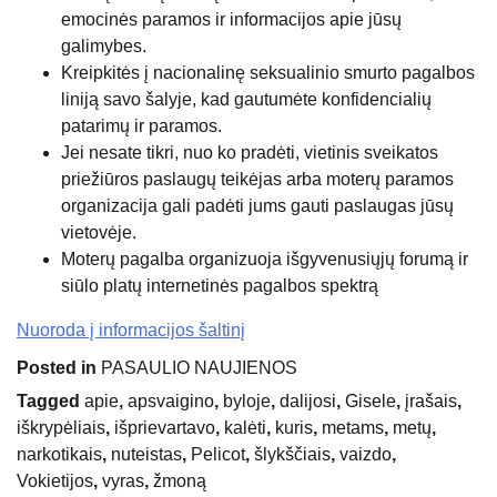
emocinės paramos ir informacijos apie jūsų
galimybes.
Kreipkitės į nacionalinę seksualinio smurto pagalbos
liniją savo šalyje, kad gautumėte konfidencialių
patarimų ir paramos.
Jei nesate tikri, nuo ko pradėti, vietinis sveikatos
priežiūros paslaugų teikėjas arba moterų paramos
organizacija gali padėti jums gauti paslaugas jūsų
vietovėje.
Moterų pagalba organizuoja išgyvenusiųjų forumą ir
siūlo platų internetinės pagalbos spektrą
Nuoroda į informacijos šaltinį
Posted in
PASAULIO NAUJIENOS
Tagged
apie
,
apsvaigino
,
byloje
,
dalijosi
,
Gisele
,
įrašais
,
iškrypėliais
,
išprievartavo
,
kalėti
,
kuris
,
metams
,
metų
,
narkotikais
,
nuteistas
,
Pelicot
,
šlykščiais
,
vaizdo
,
Vokietijos
,
vyras
,
žmoną