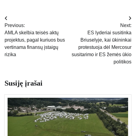
Navigacija
Previous:
Next:
tarp
AMLA skelbia teisės aktų
ES lyderiai susitinka
projektus, pagal kuriuos bus
Briuselyje, kai ūkininkai
įrašų
vertinama finansų įstaigų
protestuoja dėl Mercosur
rizika
susitarimo ir ES žemės ūkio
politikos
Susiję įrašai