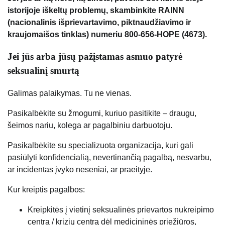
istorijoje iškeltų problemų, skambinkite RAINN
(nacionalinis išprievartavimo, piktnaudžiavimo ir
kraujomaišos tinklas) numeriu 800-656-HOPE (4673).
Jei jūs arba jūsų pažįstamas asmuo patyrė
seksualinį smurtą
Galimas palaikymas. Tu ne vienas.
Pasikalbėkite su žmogumi, kuriuo pasitikite – draugu,
šeimos nariu, kolega ar pagalbiniu darbuotoju.
Pasikalbėkite su specializuota organizacija, kuri gali
pasiūlyti konfidencialią, nevertinančią pagalbą, nesvarbu,
ar incidentas įvyko neseniai, ar praeityje.
Kur kreiptis pagalbos:
Kreipkitės į vietinį seksualinės prievartos nukreipimo
centrą / krizių centrą dėl medicininės priežiūros,