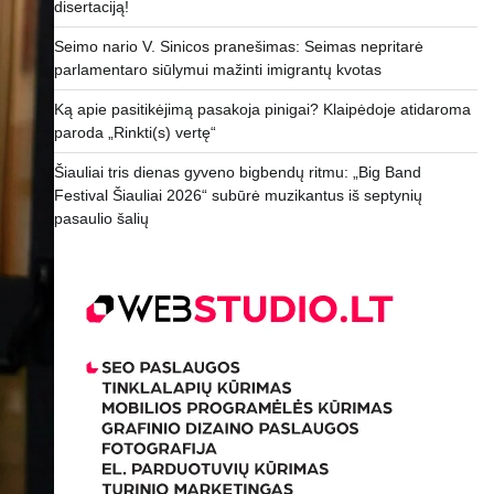
disertaciją!
Seimo nario V. Sinicos pranešimas: Seimas nepritarė
parlamentaro siūlymui mažinti imigrantų kvotas
Ką apie pasitikėjimą pasakoja pinigai? Klaipėdoje atidaroma
paroda „Rinkti(s) vertę“
Šiauliai tris dienas gyveno bigbendų ritmu: „Big Band
Festival Šiauliai 2026“ subūrė muzikantus iš septynių
pasaulio šalių