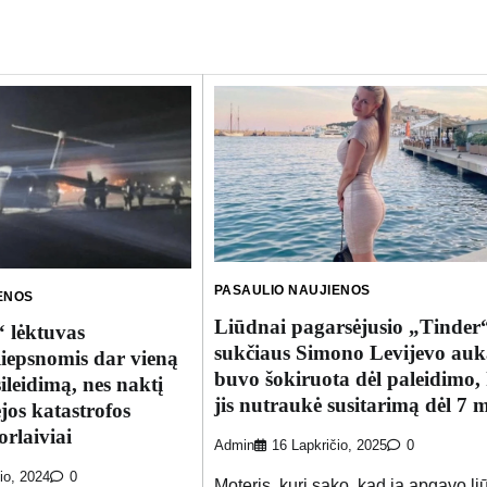
PASAULIO NAUJIENOS
ENOS
Liūdnai pagarsėjusio „Tinder
 lėktuvas
sukčiaus Simono Levijevo auk
 liepsnomis dar vieną
buvo šokiruota dėl paleidimo, 
ileidimą, nes naktį
jis nutraukė susitarimą dėl 7 m
jos katastrofos
orlaiviai
Admin
16 Lapkričio, 2025
0
io, 2024
0
Moteris, kuri sako, kad ją apgavo li