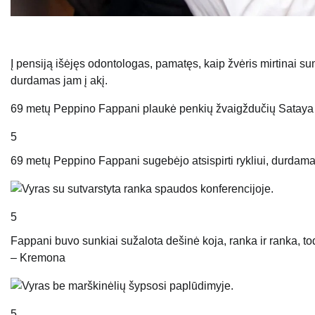
Į pensiją išėjęs odontologas, pamatęs, kaip žvėris mirtinai sumu
durdamas jam į akį.
69 metų Peppino Fappani plaukė penkių žvaigždučių Sataya M
5
69 metų Peppino Fappani sugebėjo atsispirti rykliui, durdama
5
Fappani buvo sunkiai sužalota dešinė koja, ranka ir ranka, to
– Kremona
5