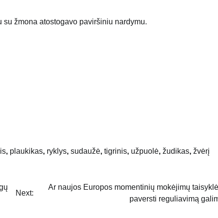
tu su žmona atostogavo paviršiniu nardymu.
is
,
plaukikas
,
ryklys
,
sudaužė
,
tigrinis
,
užpuolė
,
žudikas
,
žvėrį
ugų
Ar naujos Europos momentinių mokėjimų taisyklė
Next:
paversti reguliavimą gal