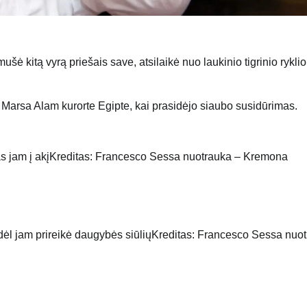
šė kitą vyrą priešais save, atsilaikė nuo laukinio tigrinio ryklio
arsa Alam kurorte Egipte, kai prasidėjo siaubo susidūrimas.
s jam į akį
Kreditas: Francesco Sessa nuotrauka – Kremona
dėl jam prireikė daugybės siūlių
Kreditas: Francesco Sessa nuo