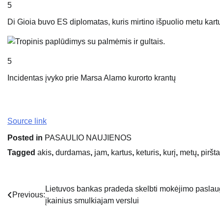
5
Di Gioia buvo ES diplomatas, kuris mirtino išpuolio metu kar
5
Incidentas įvyko prie Marsa Alamo kurorto krantų
Source link
Posted in
PASAULIO NAUJIENOS
Tagged
akis
,
durdamas
,
jam
,
kartus
,
keturis
,
kurį
,
metų
,
piršta
Lietuvos bankas pradeda skelbti mokėjimo pasla
Navigacija
Previous:
įkainius smulkiajam verslui
tarp