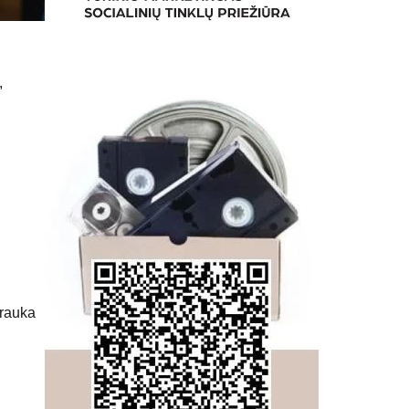
,
trauka