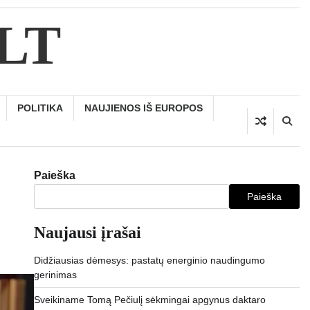
.LT
POLITIKA
NAUJIENOS IŠ EUROPOS
Paieška
Paieška
Naujausi įrašai
Didžiausias dėmesys: pastatų energinio naudingumo
gerinimas
Sveikiname Tomą Pečiulį sėkmingai apgynus daktaro