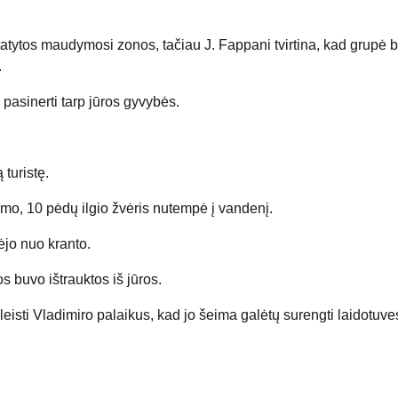
tatytos maudymosi zonos, tačiau J. Fappani tvirtina, kad grupė 
.
 pasinerti tarp jūros gyvybės.
 turistę.
o, 10 pėdų ilgio žvėris nutempė į vandenį.
ėjo nuo kranto.
s buvo ištrauktos iš jūros.
leisti Vladimiro palaikus, kad jo šeima galėtų surengti laidotuve