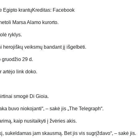
ie Egipto krantų
Kreditas: Facebook
olė ryklys.
 herojiškų veiksmų bandant jį išgelbėti.
o gruodžio 29 d.
 artėjo link doko.
irtinai smogė Di Gioia.
a buvo niokojanti“, – sakė jis „The Telegraph“.
imą, kaip nusitaikyti į žvėries akis.
rę akį, sukeldamas jam skausmą. Bet jis vis sugrįždavo“, – sakė jis.