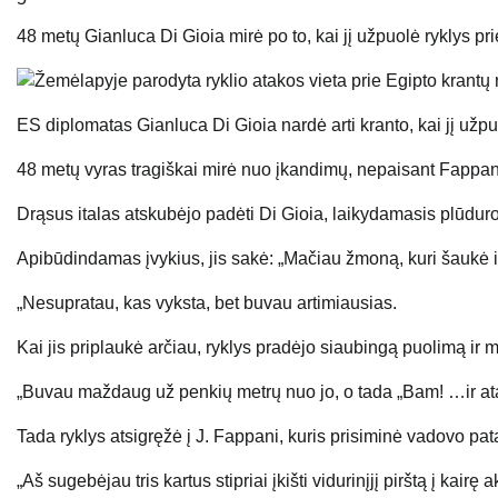
48 metų Gianluca Di Gioia mirė po to, kai jį užpuolė ryklys pr
ES diplomatas Gianluca Di Gioia nardė arti kranto, kai jį užpu
48 metų vyras tragiškai mirė nuo įkandimų, nepaisant Fappani
Drąsus italas atskubėjo padėti Di Gioia, laikydamasis plūdur
Apibūdindamas įvykius, jis sakė: „Mačiau žmoną, kuri šaukė ir
„Nesupratau, kas vyksta, bet buvau artimiausias.
Kai jis priplaukė arčiau, ryklys pradėjo siaubingą puolimą ir m
„Buvau maždaug už penkių metrų nuo jo, o tada „Bam! …ir atak
Tada ryklys atsigręžė į J. Fappani, kuris prisiminė vadovo patar
„Aš sugebėjau tris kartus stipriai įkišti vidurinįjį pirštą į kai