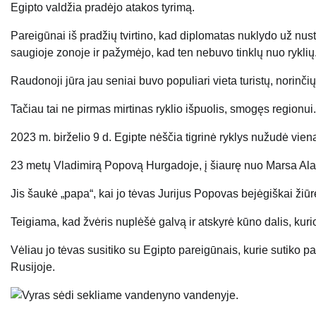
Egipto valdžia pradėjo atakos tyrimą.
Pareigūnai iš pradžių tvirtino, kad diplomatas nuklydo už nus
saugioje zonoje ir pažymėjo, kad ten nebuvo tinklų nuo ryklių
Raudonoji jūra jau seniai buvo populiari vieta turistų, norinčių
Tačiau tai ne pirmas mirtinas ryklio išpuolis, smogęs regionui.
2023 m. birželio 9 d. Egipte nėščia tigrinė ryklys nužudė vieną
23 metų Vladimirą Popovą Hurgadoje, į šiaurę nuo Marsa Alam
Jis šaukė „papa“, kai jo tėvas Jurijus Popovas bejėgiškai žiūr
Teigiama, kad žvėris nuplėšė galvą ir atskyrė kūno dalis, kurio
Vėliau jo tėvas susitiko su Egipto pareigūnais, kurie sutiko pa
Rusijoje.