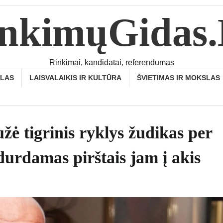
nkimųGidas
Rinkimai, kandidatai, referendumas
SLAS
LAISVALAIKIS IR KULTŪRA
ŠVIETIMAS IR MOKSLAS
žė tigrinis ryklys žudikas per
durdamas pirštais jam į akis