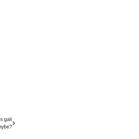
s gali
imybe?