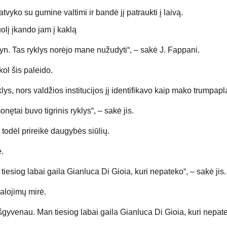
vyko su gumine valtimi ir bandė jį patraukti į laivą.
olį įkando jam į kaklą
yn. Tas ryklys norėjo mane nužudyti“, – sakė J. Fappani.
ol šis paleido.
lys, nors valdžios institucijos jį identifikavo kaip mako trumpapl
onę
tai buvo tigrinis ryklys“, – sakė jis.
todėl prireikė daugybės siūlių.
e.
esiog labai gaila Gianluca Di Gioia, kuri nepateko“, – sakė jis.
žalojimų mirė.
šgyvenau. Man tiesiog labai gaila Gianluca Di Gioia, kuri nepat