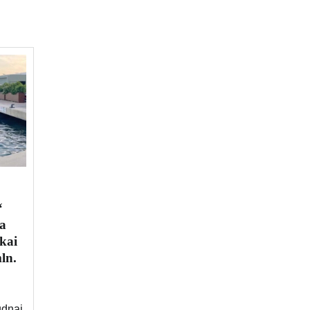
“
a
kai
ln.
ūdnai