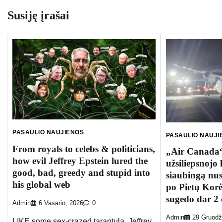
įrašų
Susiję įrašai
PASAULIO NAUJIENOS
PASAULIO NAUJI
From royals to celebs & politicians,
„Air Canada“
how evil Jeffrey Epstein lured the
užsiliepsnojo
good, bad, greedy and stupid into
siaubingą nus
his global web
po Pietų Korė
sugedo dar 2 
Admin
6 Vasario, 2026
0
Admin
29 Gruodž
LIKE some sex-crazed tarantula, Jeffrey