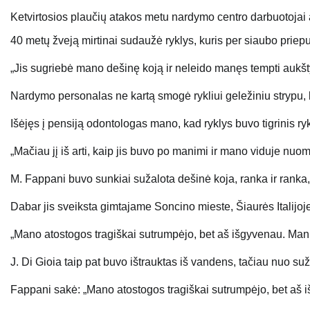
Ketvirtosios plaučių atakos metu nardymo centro darbuotojai at
40 metų žveją mirtinai sudaužė ryklys, kuris per siaubo priepu
„Jis sugriebė mano dešinę koją ir neleido manęs tempti aukšt
Nardymo personalas ne kartą smogė rykliui geležiniu strypu, k
Išėjęs į pensiją odontologas mano, kad ryklys buvo tigrinis ryk
„Mačiau jį iš arti, kaip jis buvo po manimi ir mano viduje
nuom
M. Fappani buvo sunkiai sužalota dešinė koja, ranka ir ranka, 
Dabar jis sveiksta gimtajame Soncino mieste, Šiaurės Italijoj
„Mano atostogos tragiškai sutrumpėjo, bet aš išgyvenau. Man ti
J. Di Gioia taip pat buvo ištrauktas iš vandens, tačiau nuo su
Fappani sakė: „Mano atostogos tragiškai sutrumpėjo, bet aš i