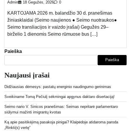
Admin
18 Gegužės, 2026
0
KARTOJAMA 2026 m. balandžio 30 d. pranešimas
žiniasklaidai (Seimo naujienos ● Seimo nuotraukos●
Seimo transliacijos ir vaizdo įrašai) Gegužės 29–
birželio 1 dienomis Seimo rūmuose bus […]
Paieška
Paieška
Naujausi įrašai
Didžiausias dėmesys: pastatų energinio naudingumo gerinimas
Sveikiname Tomą Pečiulį sėkmingai apgynus daktaro disertaciją!
Seimo nario V. Sinicos pranešimas: Seimas nepritarė parlamentaro
siūlymui mažinti imigrantų kvotas
Ką apie pasitikėjimą pasakoja pinigai? Klaipėdoje atidaroma paroda
„Rinkti(s) vertę“