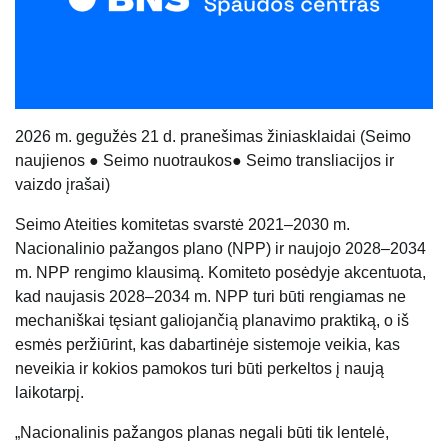
20
26
m. gegužės 21 d. pranešimas žiniasklaidai
(
Seimo
naujienos
●
Seimo nuotraukos
●
Seimo transliacijos ir
vaizdo įrašai
)
Seimo Ateities komitetas svarstė 2021–2030 m.
Nacionalinio pažangos plano (NPP) ir naujojo 2028–2034
m. NPP rengimo klausimą. Komiteto posėdyje akcentuota,
kad naujasis 2028–2034 m. NPP turi būti rengiamas ne
mechaniškai tęsiant galiojančią planavimo praktiką, o iš
esmės peržiūrint, kas dabartinėje sistemoje veikia, kas
neveikia ir kokios pamokos turi būti perkeltos į naują
laikotarpį.
„Nacionalinis pažangos planas negali būti tik lentelė,