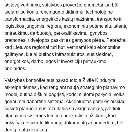
atstovų vertinimu, valstybės proveržio prioritetai turi būti
siejami su konkurencingumo didinimu, technologine
transformacija, energetikos kaštų mažinimu, transporto ir
logistikos jungtimis, regionų ekonominiu potencialu, talentų
pritraukimu, darbuotojų perkvalifikavimu, gynybos
pramonės ir dvejopos paskirties gamybos plėtra. Pabrėžta,
kad Lietuvos regionai turi būti vertinami kaip ekonominė
galimybė, kuriai būtinos infrastruktūros, susisiekimo,
energetikos, darbo jėgos ir investicijų pritraukimo
prielaidos.
Valstybės kontrolieriaus pavaduotoja
Živilė Kindurytė
atkreipė dėmesį, kad rengiant naują strateginio planavimo
modelį būtina aiškiai pagrįsti, kodėl siūlomi pokyčiai veiks
geriau nei dabartinė sistema. Akcentuotas poreikis aiškiau
susieti planuojamus rezultatus su asignavimais, įvertinti
planavimo sistemos keitimo priežastis ir užtikrinti, kad
pokyčiai nesukurtų tik naujų dokumentų ar procedūrų, bet
duotų realų rezultatą.