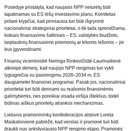
Posėdyje pristatyta, kad naujasis NPP neturėtų būti
tapatinamas su ES lėšų investavimo planu. Komitetas
pritarė krypčiai, kad pirmiausia turi būti išgryninti
nacionaliniai strateginiai prioritetai, o tik tada sprendžiama,
kokiais finansavimo šaltiniais – ES, valstybės biudžeto,
tarptautinių finansavimo priemonių ar kitomis lėšomis – jie
bus įgyvendinami.
Finansų viceministrė
Neringa Rinkevičiūtė-Laurinaitienė
atkreipė dėmesį, kad naujojo NPP rengimas turi vykti
lygiagrečiai su pasirengimu 2028–2034 m. ES
daugiametei finansinei programai. Pasak jos, nacionaliniai
prioritetai turi būti derinami su realiomis finansinėmis
galimybėmis, nes poreikiai visada viršija išteklius, todėl
būtinas aiškus prioritetų atrankos mechanizmas.
Lietuvos pramonininkų konfederacijos atstovė
Loreta
Maskaliovienė
pabrėžė, kad verslas ir pramonė turi būti
įtraukti nuo ankstyviausio NPP rengimo etapo. Pramonės