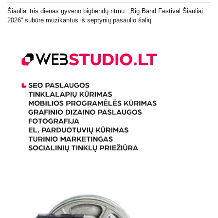
Šiauliai tris dienas gyveno bigbendų ritmu: „Big Band Festival Šiauliai
2026“ subūrė muzikantus iš septynių pasaulio šalių