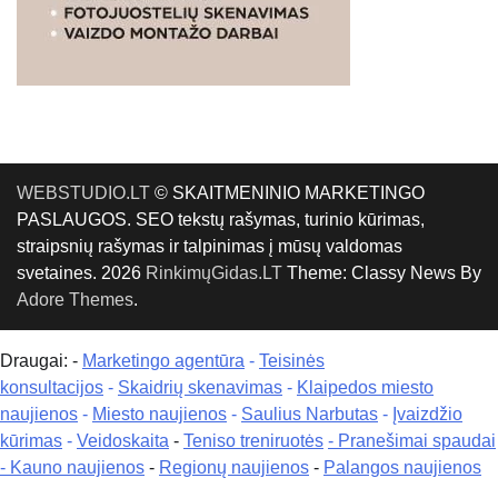
WEBSTUDIO.LT
© SKAITMENINIO MARKETINGO
PASLAUGOS. SEO tekstų rašymas, turinio kūrimas,
straipsnių rašymas ir talpinimas į mūsų valdomas
svetaines. 2026
RinkimųGidas.LT
Theme: Classy News By
Adore Themes
.
Draugai: -
Marketingo agentūra
-
Teisinės
konsultacijos
-
Skaidrių skenavimas
-
Klaipedos miesto
naujienos
-
Miesto naujienos
-
Saulius Narbutas
-
Įvaizdžio
kūrimas
-
Veidoskaita
-
Teniso treniruotės
- Pranešimai spaudai
-
Kauno naujienos
-
Regionų naujienos
-
Palangos naujienos