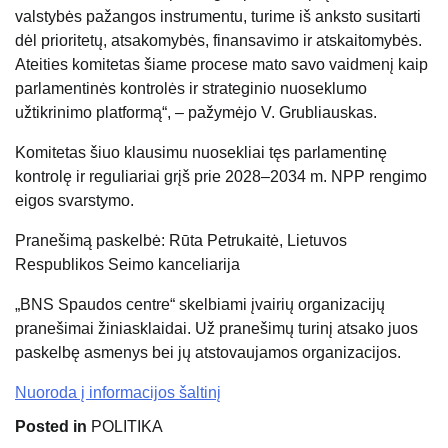
valstybės pažangos instrumentu, turime iš anksto susitarti
dėl prioritetų, atsakomybės, finansavimo ir atskaitomybės.
Ateities komitetas šiame procese mato savo vaidmenį kaip
parlamentinės kontrolės ir strateginio nuoseklumo
užtikrinimo platformą“, – pažymėjo
V. Grubliauskas
.
Komitetas šiuo klausimu nuosekliai tęs parlamentinę
kontrolę ir reguliariai grįš prie 2028–2034 m. NPP rengimo
eigos svarstymo.
Pranešimą paskelbė: Rūta Petrukaitė, Lietuvos
Respublikos Seimo kanceliarija
„BNS Spaudos centre“ skelbiami įvairių organizacijų
pranešimai žiniasklaidai. Už pranešimų turinį atsako juos
paskelbę asmenys bei jų atstovaujamos organizacijos.
Nuoroda į informacijos šaltinį
Posted in
POLITIKA