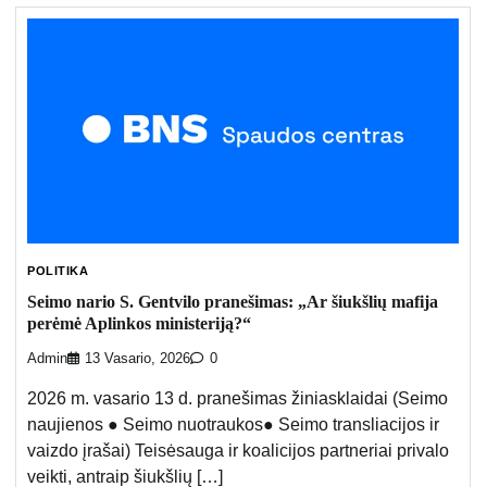
POLITIKA
Seimo nario S. Gentvilo pranešimas: „Ar šiukšlių mafija
perėmė Aplinkos ministeriją?“
Admin
13 Vasario, 2026
0
2026 m. vasario 13 d. pranešimas žiniasklaidai (Seimo
naujienos ● Seimo nuotraukos● Seimo transliacijos ir
vaizdo įrašai) Teisėsauga ir koalicijos partneriai privalo
veikti, antraip šiukšlių […]