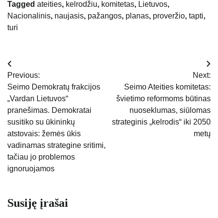
Tagged
ateities
,
kelrodžiu
,
komitetas
,
Lietuvos
,
Nacionalinis
,
naujasis
,
pažangos
,
planas
,
proveržio
,
tapti
,
turi
Navigacija
Previous:
Next:
tarp
Seimo Demokratų frakcijos
Seimo Ateities komitetas:
„Vardan Lietuvos“
švietimo reformoms būtinas
įrašų
pranešimas. Demokratai
nuoseklumas, siūlomas
susitiko su ūkininkų
strateginis „kelrodis“ iki 2050
atstovais: žemės ūkis
metų
vadinamas strategine sritimi,
tačiau jo problemos
ignoruojamos
Susiję įrašai