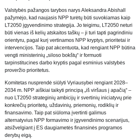
Valstybės pažangos tarybos narys
Aleksandra Abishall
pažymėjo, kad naujasis NPP turėtų būti suvokiamas kaip
LT2050 įgyvendinimo strategija. Jo teigimu, LT2050 neturi
būti vienas iš kelių atskaitos taškų – ji turi tapti pagrindiniu
orientyru, pagal kurį vertinamos NPP kryptys, prioritetai ir
intervencijos. Taip pat akcentuota, kad rengiant NPP būtina
vengti ministerinių „siloso bokštų“ ir formuoti
tarpinstitucines darbo kryptis pagal esminius valstybės
proveržio prioritetus.
Komitetas nusprendė siūlyti Vyriausybei rengiant 2028–
2034 m. NPP aiškiai taikyti principą „iš viršaus į apačią“ –
nuo LT2050 strateginių ambicijų ir svertinių iniciatyvų prie
konkrečių prioritetų, uždavinių, priemonių, rodiklių ir
finansavimo. Taip pat siūloma įvertinti galimus
alternatyvius NPP formavimo ir įgyvendinimo scenarijus,
atsižvelgiant į ES daugiametės finansinės programos
derybų eigą.