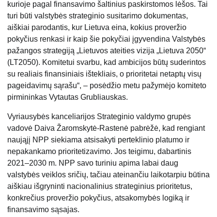
kurioje pagal finansavimo šaltinius paskirstomos lėšos. Tai
turi būti valstybės strateginio susitarimo dokumentas,
aiškiai parodantis, kur Lietuva eina, kokius proveržio
pokyčius renkasi ir kaip šie pokyčiai įgyvendina Valstybės
pažangos strategiją „Lietuvos ateities vizija „Lietuva 2050“
(LT2050). Komitetui svarbu, kad ambicijos būtų suderintos
su realiais finansiniais ištekliais, o prioritetai netaptų visų
pageidavimų sąrašu“, – posėdžio metu pažymėjo komiteto
pirmininkas
Vytautas Grubliauskas
.
Vyriausybės kanceliarijos Strateginio valdymo grupės
vadovė
Daiva Žaromskytė-Rastenė
pabrėžė, kad rengiant
naująjį NPP siekiama atsisakyti perteklinio platumo ir
nepakankamo prioritetizavimo. Jos teigimu, dabartinis
2021–2030 m. NPP savo turiniu apima labai daug
valstybės veiklos sričių, tačiau ateinančiu laikotarpiu būtina
aiškiau išgryninti nacionalinius strateginius prioritetus,
konkrečius proveržio pokyčius, atsakomybės logiką ir
finansavimo sąsajas.