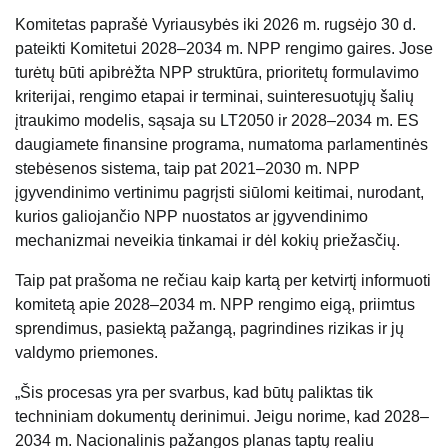
Komitetas paprašė Vyriausybės iki 2026 m. rugsėjo 30 d.
pateikti Komitetui 2028–2034 m. NPP rengimo gaires. Jose
turėtų būti apibrėžta NPP struktūra, prioritetų formulavimo
kriterijai, rengimo etapai ir terminai, suinteresuotųjų šalių
įtraukimo modelis, sąsaja su LT2050 ir 2028–2034 m. ES
daugiamete finansine programa, numatoma parlamentinės
stebėsenos sistema, taip pat 2021–2030 m. NPP
įgyvendinimo vertinimu pagrįsti siūlomi keitimai, nurodant,
kurios galiojančio NPP nuostatos ar įgyvendinimo
mechanizmai neveikia tinkamai ir dėl kokių priežasčių.
Taip pat prašoma ne rečiau kaip kartą per ketvirtį informuoti
komitetą apie 2028–2034 m. NPP rengimo eigą, priimtus
sprendimus, pasiektą pažangą, pagrindines rizikas ir jų
valdymo priemones.
„Šis procesas yra per svarbus, kad būtų paliktas tik
techniniam dokumentų derinimui. Jeigu norime, kad 2028–
2034 m. Nacionalinis pažangos planas taptų realiu