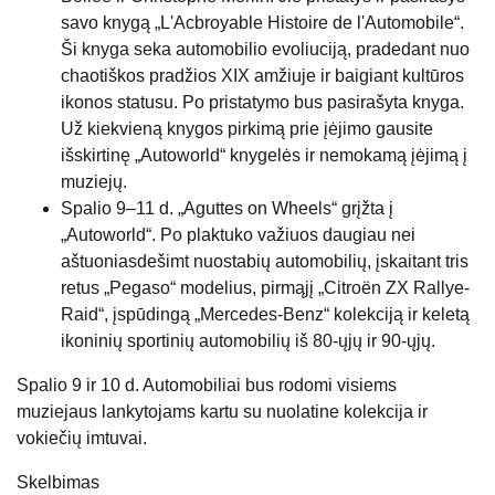
savo knygą „L'Acbroyable Histoire de l'Automobile“.
Ši knyga seka automobilio evoliuciją, pradedant nuo
chaotiškos pradžios XIX amžiuje ir baigiant kultūros
ikonos statusu. Po pristatymo bus pasirašyta knyga.
Už kiekvieną knygos pirkimą prie įėjimo gausite
išskirtinę „Autoworld“ knygelės ir nemokamą įėjimą į
muziejų.
Spalio 9–11 d. „Aguttes on Wheels“ grįžta į
„Autoworld“. Po plaktuko važiuos daugiau nei
aštuoniasdešimt nuostabių automobilių, įskaitant tris
retus „Pegaso“ modelius, pirmąjį „Citroën ZX Rallye-
Raid“, įspūdingą „Mercedes-Benz“ kolekciją ir keletą
ikoninių sportinių automobilių iš 80-ųjų ir 90-ųjų.
Spalio 9 ir 10 d. Automobiliai bus rodomi visiems
muziejaus lankytojams kartu su nuolatine kolekcija ir
vokiečių imtuvai.
Skelbimas