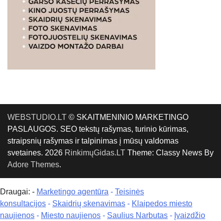
WEBSTUDIO.LT
© SKAITMENINIO MARKETINGO
PASLAUGOS. SEO tekstų rašymas, turinio kūrimas,
straipsnių rašymas ir talpinimas į mūsų valdomas
svetaines. 2026
RinkimųGidas.LT
Theme: Classy News By
Adore Themes
.
Draugai: -
Marketingo agentūra
-
Teisinės
konsultacijos
-
Skaidrių skenavimas
-
Klaipedos miesto
naujienos
-
Miesto naujienos
-
Saulius Narbutas
-
Įvaizdžio