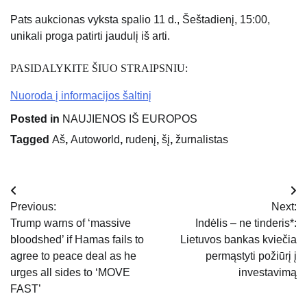
Pats aukcionas vyksta spalio 11 d., Šeštadienį, 15:00,
unikali proga patirti jaudulį iš arti.
PASIDALYKITE ŠIUO STRAIPSNIU:
Nuoroda į informacijos šaltinį
Posted in
NAUJIENOS IŠ EUROPOS
Tagged
Aš
,
Autoworld
,
rudenį
,
šį
,
žurnalistas
Navigacija
Previous:
Next:
tarp
Trump warns of ‘massive
Indėlis – ne tinderis*:
bloodshed’ if Hamas fails to
Lietuvos bankas kviečia
įrašų
agree to peace deal as he
permąstyti požiūrį į
urges all sides to ‘MOVE
investavimą
FAST’