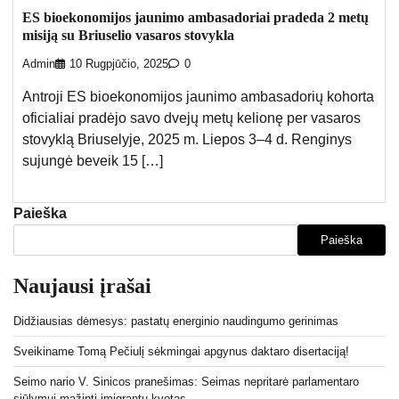
ES bioekonomijos jaunimo ambasadoriai pradeda 2 metų
misiją su Briuselio vasaros stovykla
Admin
10 Rugpjūčio, 2025
0
Antroji ES bioekonomijos jaunimo ambasadorių kohorta
oficialiai pradėjo savo dvejų metų kelionę per vasaros
stovyklą Briuselyje, 2025 m. Liepos 3–4 d. Renginys
sujungė beveik 15 […]
Paieška
Paieška
Naujausi įrašai
Didžiausias dėmesys: pastatų energinio naudingumo gerinimas
Sveikiname Tomą Pečiulį sėkmingai apgynus daktaro disertaciją!
Seimo nario V. Sinicos pranešimas: Seimas nepritarė parlamentaro
siūlymui mažinti imigrantų kvotas