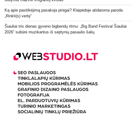
Ką apie pasitikėjimą pasakoja pinigai? Klaipėdoje atidaroma paroda
„Rinkti(s) vertę“
Šiauliai tris dienas gyveno bigbendų ritmu: „Big Band Festival Šiauliai
2026“ subūrė muzikantus iš septynių pasaulio šalių