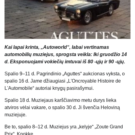
Kai lapai krinta, „Autoworld“, labai vertinamas
automobilių muziejus, sprogsta veikla: Iki gruodžio 14
d. Eksponuojami vokiečių imtuvai iš 80 -ųjų ir 90 -ųjų.
Spalio 9–11 d. Pagrindinio „Aguttes“ aukcionas vyksta, o
spalio 16 d. Jame džiaugiasi „L'Oncroyable Histoire de
L'Automobile“ autoriai knygų pasirašymui.
Spalio 18 d. Muziejaus karščiavimo metu durys lieka
atviros vėlai vakare, o spalio 30 d. Ji švenčia Heloviną
muziejuje.
Be to, spalio 8–12 d. Muziejus yra „kelyje“ „Zoute Grand
Prix“, Knokke.