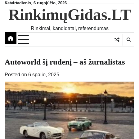
Skip
Ketvirtadienis, 6 rugpjūčio, 2026
RinkimųGidas.LT
to
content
Rinkimai, kandidatai, referendumas
Autoworld šį rudenį – aš žurnalistas
Posted on
6 spalio, 2025