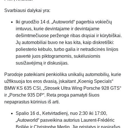
Svarbiausi dalykai yra:
Iki gruodžio 14 d. „Autoworld“ pagerbia vokiečių
imtuvus, kurie devintajame ir devintajame
dešimtmečiuose peržengė ribas drąsiai ir kūrybiškai.
Jų automobiliai buvo ne kas kita, kaip diskretiški:
poliesterio kėbulo, turbo galia ir netradicinės linijos
pavertė juos piktogramomis, sukėlusiomis
susižavėjimą ir diskusijas.
Parodoje pateikiami penkiolika unikalių automobilių, kurie
užfiksuoja tos eros dvasią, įskaitant „Koenig Specials“
BMW KS 635 CSI, „Strosek Ultra Wing Porsche 928 GTS“
ir „Porsche 935 DP“. Reta proga pamatyti šiuos
nepaprastus kūrinius iš arti.
Spalio 16 d., Ketvirtadienį, nuo 2:30 iki 17:00,
„Autoworld“ pasveikina autorius Laurent-Frédéric
Bollée ir Christophe Merlin. Jie pristatys ir pasirašys