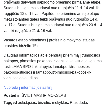
prašymus dalyvauti papildomo priėmimo pirmajame etape.
Sutartis bus galima sudaryti nuo rugpjūčio 11 d. 14 val. iki
rugpjūčio 13 d. 12 val. Papildomo priėmimo antrojo etapo
metu stojantieji galės teikti prašymus nuo rugpjūčio 14 d.
iki 17 d. Sutartis bus galima sudaryti nuo rugpjūčio 20 d. 14
val. iki rugpjūčio 21 d. 16 val.
Vasaros etapo priėmimas į profesinio mokymo įstaigas
prasidės birželio 15 d.
Daugiau informacijos apie bendrąjį priėmimą į trumposios
pakopos, pirmosios pakopos ir vientisąsias studijas galima
rasti LAMA BPO tinklalapyje: lamabpo.lt/trumposios-
pakopos-studijos ir lamabpo.lt/pirmosios-pakopos-ir-
vientisosios-studijos.
Nuoroda į informacijos šaltinį
Posted in
ŠVIETIMAS IR MOKSLAS
Tagged
aukštąsias
,
birželio
,
mokyklas
,
Prasideda
,