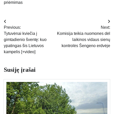
priėmimas
Navigacija
Previous:
Next:
tarp
Tytuvėnai kviečia į
Komisija teikia nuomones dėl
gimtadienio šventę: kuo
laikinos vidaus sienų
įrašų
ypatingas šis Lietuvos
kontrolės Šengeno erdvėje
kampelis [+video]
Susiję įrašai