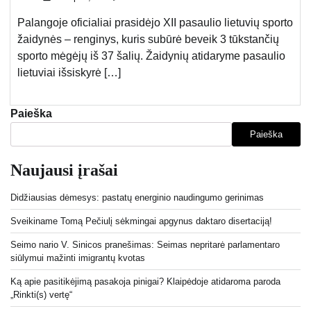
Palangoje oficialiai prasidėjo XII pasaulio lietuvių sporto
žaidynės – renginys, kuris subūrė beveik 3 tūkstančių
sporto mėgėjų iš 37 šalių. Žaidynių atidaryme pasaulio
lietuviai išsiskyrė […]
Paieška
Paieška
Naujausi įrašai
Didžiausias dėmesys: pastatų energinio naudingumo gerinimas
Sveikiname Tomą Pečiulį sėkmingai apgynus daktaro disertaciją!
Seimo nario V. Sinicos pranešimas: Seimas nepritarė parlamentaro
siūlymui mažinti imigrantų kvotas
Ką apie pasitikėjimą pasakoja pinigai? Klaipėdoje atidaroma paroda
„Rinkti(s) vertę“