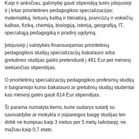
Kaip ir anksčiau, galimybę gauti stipendiją turės įstojusieji
ir į kitas prioritetines pedagogikos specializacijas:
matematiką, lietuvių kalbą ir literatūrą, prancūzų ir vokiečių
kalbas, fiziką, chemiją, biologiją, istoriją, geografiją, IT,
specialiąją pedagogiką ir pradinį ugdymą.
Įstojusieji į valstybės finansuojamas prioritetinių
pedagogikos studijų specializacijų bakalauro arba
gretutines studijas galės pretenduoti į 481 Eur per mėnesį
siekiančias stipendijas.
O prioritetinių specializacijų pedagogikos profesinių studijų
ir baigiamojo kurso bakalauro ar gretutinių studijų studentai
kas mėnesį galės gauti 814 Eur stipendijas.
Ši parama numatyta tiems, kurie sudarys sutartį su
savivaldybe ar mokykla ir įsipareigos baigę studijas ten
dirbti ne trumpiau kaip 3 metus per 5 metų laikotarpį, ne
mažiau kaip 0,7 etato.