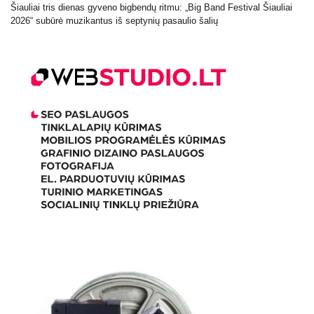
Šiauliai tris dienas gyveno bigbendų ritmu: „Big Band Festival Šiauliai
2026“ subūrė muzikantus iš septynių pasaulio šalių