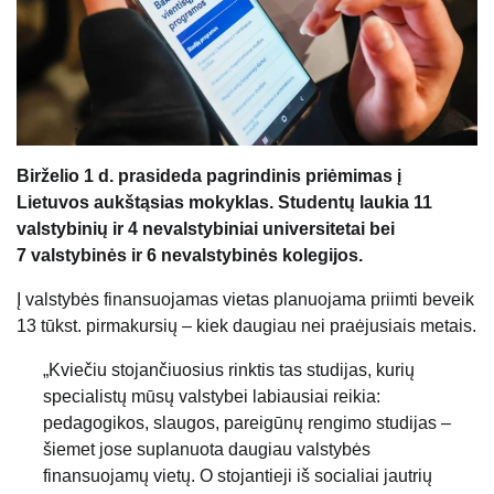
Birželio 1 d. prasideda pagrindinis priėmimas į
Lietuvos aukštąsias mokyklas. Studentų laukia 11
valstybinių ir 4 nevalstybiniai universitetai bei
7 valstybinės ir 6 nevalstybinės kolegijos.
Į valstybės finansuojamas vietas planuojama priimti beveik
13 tūkst. pirmakursių – kiek daugiau nei praėjusiais metais.
„Kviečiu stojančiuosius rinktis tas studijas, kurių
specialistų mūsų valstybei labiausiai reikia:
pedagogikos, slaugos, pareigūnų rengimo studijas –
šiemet jose suplanuota daugiau valstybės
finansuojamų vietų. O stojantieji iš socialiai jautrių