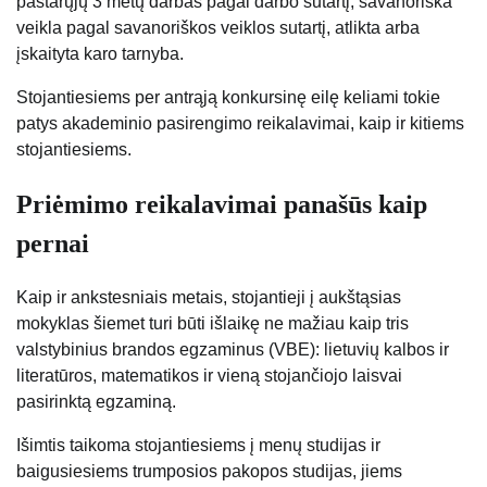
pastarųjų 3 metų darbas pagal darbo sutartį, savanoriška
veikla pagal savanoriškos veiklos sutartį, atlikta arba
įskaityta karo tarnyba.
Stojantiesiems per antrąją konkursinę eilę keliami tokie
patys akademinio pasirengimo reikalavimai, kaip ir kitiems
stojantiesiems.
Priėmimo reikalavimai panašūs kaip
pernai
Kaip ir ankstesniais metais, stojantieji į aukštąsias
mokyklas šiemet turi būti išlaikę ne mažiau kaip tris
valstybinius brandos egzaminus (VBE): lietuvių kalbos ir
literatūros, matematikos ir vieną stojančiojo laisvai
pasirinktą egzaminą.
Išimtis taikoma stojantiesiems į menų studijas ir
baigusiesiems trumposios pakopos studijas, jiems