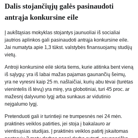
Dalis stojančiųjų galės pasinaudoti
antrąja konkursine eile
Į aukštąsias mokyklas stojantys jaunuoliai iš socialiai
jautrios aplinkos gali pasinaudoti antrąja konkursine eile.
Jai numatyta apie 1,3 tūkst. valstybės finansuojamų studijų
vietų.
Antroji konkursinė eilė skirta tiems, kurie atitinka bent vieną
iš sąlygų: yra iš labai mažas pajamas gaunančių šeimų,
yra ne vyresni kaip 25 m. našlaičiai, kurių abu tėvai (turėtas
vienintelis iš tėvų) yra mirę, yra globotiniai, turi 45 proc. ar
mažesnį dalyvumo lygį arba sunkaus ar vidutinio
neįgalumo lygį.
Pretenduoti gali ir turintieji ne trumpesnės nei 24 mėn.
praktinės veiklos patirties, jei stoja į bakalauro ar
vientisąsias studijas. Į praktinės veiklos patirtį įskaitomas