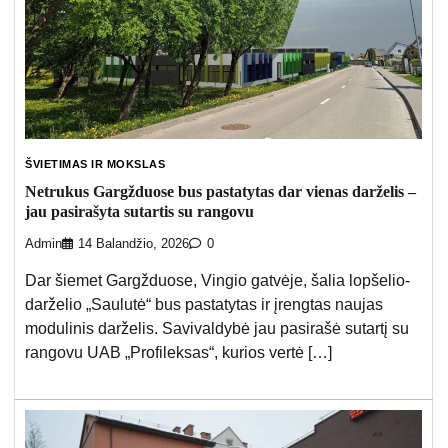
ŠVIETIMAS IR MOKSLAS
Netrukus Gargžduose bus pastatytas dar vienas darželis –
jau pasirašyta sutartis su rangovu
Admin
14 Balandžio, 2026
0
Dar šiemet Gargžduose, Vingio gatvėje, šalia lopšelio-
darželio „Saulutė“ bus pastatytas ir įrengtas naujas
modulinis darželis. Savivaldybė jau pasirašė sutartį su
rangovu UAB „Profileksas“, kurios vertė […]