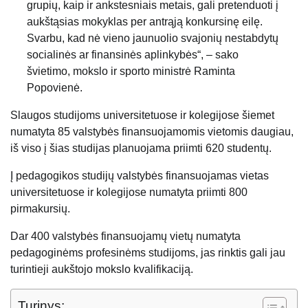
grupių, kaip ir ankstesniais metais, gali pretenduoti į
aukštąsias mokyklas per antrąją konkursinę eilę.
Svarbu, kad nė vieno jaunuolio svajonių nestabdytų
socialinės ar finansinės aplinkybės“, – sako
švietimo, mokslo ir sporto ministrė Raminta
Popovienė.
Slaugos studijoms universitetuose ir kolegijose šiemet
numatyta 85 valstybės finansuojamomis vietomis daugiau,
iš viso į šias studijas planuojama priimti 620 studentų.
Į pedagogikos studijų valstybės finansuojamas vietas
universitetuose ir kolegijose numatyta priimti 800
pirmakursių.
Dar 400 valstybės finansuojamų vietų numatyta
pedagoginėms profesinėms studijoms, jas rinktis gali jau
turintieji aukštojo mokslo kvalifikaciją.
Turinys: