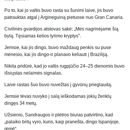
Po to, kai jo valtis buvo rasta su šunimi laive, jis buvo
patrauktas atgal į Argineguiną pietuose nuo Gran Canaria.
Civilinės gvardijos atstovas sakė: „Mes nagrinėjame šią
bylą. Tęsiamas kelios tyrimo kryptys”.
Jemsie, kai jis dingo, buvo maždaug penkis su puse
mėnesio, kai jis dingo-ir planavo keliauti į Braziliją.
Nikita pridūrė, kad jo valtis rugpjūčio 24–25 dienomis buvo
išsiųstas nelaimės signalas.
Laive rastas šuo buvo nuvežtas į gyvūnų prieglaudą.
Jemsie tėvas nuvyko į salą ieškodamas jokių ženklų
dingęs
34 metų.
Užsienio, Sandraugos ir plėtros biuras patvirtino, kad
„palaiko britų vyro, kuris, kaip pranešta, dingo Ispanijoje,
rėmė“.