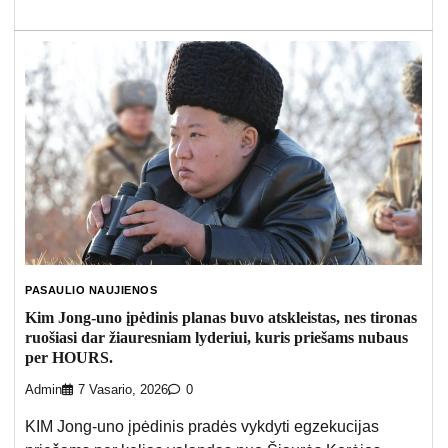
PASAULIO NAUJIENOS
Kim Jong-uno įpėdinis planas buvo atskleistas, nes tironas
ruošiasi dar žiauresniam lyderiui, kuris priešams nubaus
per HOURS.
Admin
7 Vasario, 2026
0
KIM Jong-uno įpėdinis pradės vykdyti egzekucijas