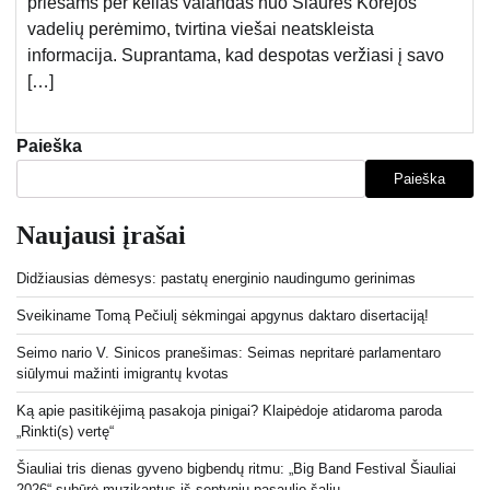
priešams per kelias valandas nuo Šiaurės Korėjos
vadelių perėmimo, tvirtina viešai neatskleista
informacija. Suprantama, kad despotas veržiasi į savo
[…]
Paieška
Paieška
Naujausi įrašai
Didžiausias dėmesys: pastatų energinio naudingumo gerinimas
Sveikiname Tomą Pečiulį sėkmingai apgynus daktaro disertaciją!
Seimo nario V. Sinicos pranešimas: Seimas nepritarė parlamentaro
siūlymui mažinti imigrantų kvotas
Ką apie pasitikėjimą pasakoja pinigai? Klaipėdoje atidaroma paroda
„Rinkti(s) vertę“
Šiauliai tris dienas gyveno bigbendų ritmu: „Big Band Festival Šiauliai
2026“ subūrė muzikantus iš septynių pasaulio šalių