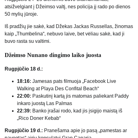
atsižvelgiant į Džeimso valtį, nes policija jį rado po dienos
50 mylių jūroje.
Iš pradžių jie sakė, kad Džekas Jackas Russellas, žinomas
kaip „Thumbelina“, nebuvo laive, bet vėliau sakė, kad ji
buvo rasta su valtimi.
Džeimso Nunano dingimo laiko juosta
Rugpjūčio 18 d.:
18:16:
Jamesas pats filmuoja „Facebook Live
Walking at Playa Des Confital Beach“
22:00:
Paskutinį kartą jis matomas paliekant Paddy
inkaro juostą Las Palmas
22:39:
Banko įrašai rodo, kad jis įsigijo maistą iš
„Rico Doner Kebab“
Rugpjūčio 19 d.:
Pranešama apie jo pasą „pamestas ar
pavogtas“ airių konsulatui Gran Canaria