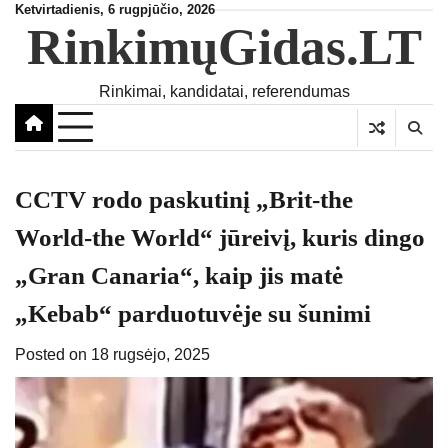
Skip
Ketvirtadienis, 6 rugpjūčio, 2026
RinkimųGidas.LT
to
content
Rinkimai, kandidatai, referendumas
CCTV rodo paskutinį „Brit-the
World-the World“ jūreivį, kuris dingo
„Gran Canaria“, kaip jis matė
„Kebab“ parduotuvėje su šunimi
Posted on
18 rugsėjo, 2025