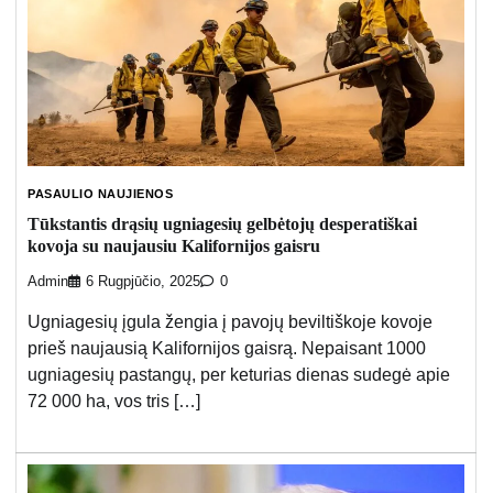
PASAULIO NAUJIENOS
Tūkstantis drąsių ugniagesių gelbėtojų desperatiškai
kovoja su naujausiu Kalifornijos gaisru
Admin
6 Rugpjūčio, 2025
0
Ugniagesių įgula žengia į pavojų beviltiškoje kovoje
prieš naujausią Kalifornijos gaisrą. Nepaisant 1000
ugniagesių pastangų, per keturias dienas sudegė apie
72 000 ha, vos tris […]