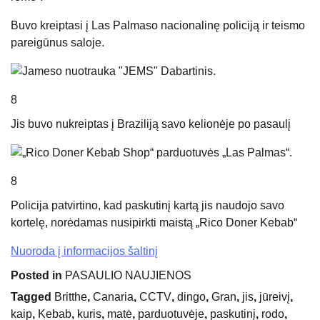
Buvo kreiptasi į Las Palmaso nacionalinę policiją ir teismo
pareigūnus saloje.
8
Jis buvo nukreiptas į Braziliją savo kelionėje po pasaulį
8
Policija patvirtino, kad paskutinį kartą jis naudojo savo
kortelę, norėdamas nusipirkti maistą „Rico Doner Kebab“
Nuoroda į informacijos šaltinį
Posted in
PASAULIO NAUJIENOS
Tagged
Britthe
,
Canaria
,
CCTV
,
dingo
,
Gran
,
jis
,
jūreivį
,
kaip
,
Kebab
,
kuris
,
matė
,
parduotuvėje
,
paskutinį
,
rodo
,