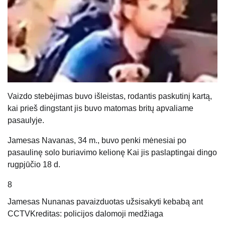
Vaizdo stebėjimas buvo išleistas, rodantis paskutinį kartą,
kai prieš dingstant jis buvo matomas britų apvaliame
pasaulyje.
Jamesas Navanas, 34 m.,
buvo penki mėnesiai po
pasaulinę solo buriavimo kelionę
Kai jis paslaptingai dingo
rugpjūčio 18 d.
8
Jamesas Nunanas pavaizduotas užsisakyti kebabą ant
CCTV
Kreditas: policijos dalomoji medžiaga