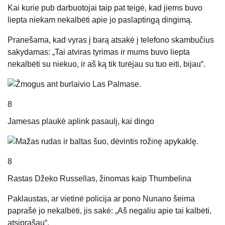
Kai kurie pub darbuotojai taip pat teigė, kad jiems buvo
liepta niekam nekalbėti apie jo paslaptingą dingimą.
Pranešama, kad vyras į barą atsakė į telefono skambučius
sakydamas: „Tai atviras tyrimas ir mums buvo liepta
nekalbėti su niekuo, ir aš ką tik turėjau su tuo eiti, bijau“.
8
Jamesas plaukė aplink pasaulį, kai dingo
8
Rastas Džeko Russellas, žinomas kaip Thumbelina
Paklaustas, ar vietinė policija ar pono Nunano šeima
paprašė jo nekalbėti, jis sakė: „Aš negaliu apie tai kalbėti,
atsiprašau“.