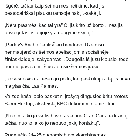
išgėrė, tačiau kaip šeima mes netikime, kad jis
beatodairiškai plauktų tamsoje naktį“,-sakė ji.
„Nėra prasmės, kad tai yra” O, jis krito už borto „, nes jis
buvo girtas, istorijoje yra daugybė skylių.”
„Paddy's Anchor“ anksčiau bendravo Džeimso
nerimaujančios šeimos apeliacijomis socialinėje
žiniasklaidoje, sakydamas: „Daugelis iš jūsų klausio, todėl
norime pasidalinti šiuo Jemsie šeimos įrašu.
„Jo sesuo vis dar ieško jo po to, kai paskutinį kartą jis buvo
matytas čia, Las Palmas.
Vaizdo įrašai apie paskutinį įrašytą dingusios britų moters
Sarm Heslop, atskleistą BBC dokumentiniame filme
„Nuo to laiko jo valtis buvo rasta prie Gran Canaria krantų,
tačiau nuo to laiko jo nebuvo jokių kontaktų”.
Rugpjūčio 24–25 dienomis buvo skambinamas,