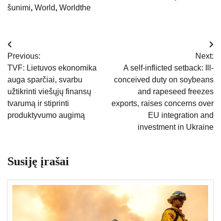
šunimi
,
World
,
Worldthe
Navigacija
Previous:
Next:
tarp
TVF: Lietuvos ekonomika
A self-inflicted setback: Ill-
auga sparčiai, svarbu
conceived duty on soybeans
įrašų
užtikrinti viešųjų finansų
and rapeseed freezes
tvarumą ir stiprinti
exports, raises concerns over
produktyvumo augimą
EU integration and
investment in Ukraine
Susiję įrašai