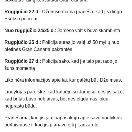
Rugpjūčio 22 d.:
Džeimso mama praneša, kad jis dingo
Esekso policijai
Nuo rugpjūčio 24/25 d.:
Jameso valtis buvo skambinta
Rugpjūčio 25 d.:
Policija suras jo valtį už 50 mylių nuo
pietinės Gran Canaria pakrantės
Rugpjūčio 27 d.:
Policija sako, kad jie taip pat rado jo
šuns momentą
Liko nėra informacijos apie tai, kur galėtų būti Džeimsas.
Liudytojas pareiškė, kad kalbėjo su Jamesu, nes jis sakė,
kad britas buvo neblaivus, bet nesielgdamas jokiu
neįprastu būdu.
Pranešama, kad jis jam papasakojo apie savo nuotykius
burlaiviuose ir kad jis planavo eiti į Lanzarote.