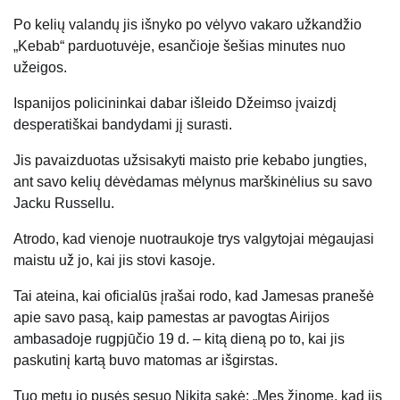
Po kelių valandų jis išnyko po vėlyvo vakaro užkandžio
„Kebab“ parduotuvėje, esančioje šešias minutes nuo
užeigos.
Ispanijos policininkai dabar išleido Džeimso įvaizdį
desperatiškai bandydami jį surasti.
Jis pavaizduotas užsisakyti maisto prie kebabo jungties,
ant savo kelių dėvėdamas mėlynus marškinėlius su savo
Jacku Russellu.
Atrodo, kad vienoje nuotraukoje trys valgytojai mėgaujasi
maistu už jo, kai jis stovi kasoje.
Tai ateina, kai oficialūs įrašai rodo, kad Jamesas pranešė
apie savo pasą, kaip pamestas ar pavogtas Airijos
ambasadoje rugpjūčio 19 d. – kitą dieną po to, kai jis
paskutinį kartą buvo matomas ar išgirstas.
Tuo metu jo pusės sesuo Nikita sakė: „Mes žinome, kad jis