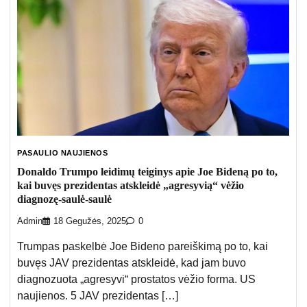
PASAULIO NAUJIENOS
Donaldo Trumpo leidimų teiginys apie Joe Bideną po to,
kai buvęs prezidentas atskleidė „agresyvią“ vėžio
diagnozę-saulė-saulė
Admin
18 Gegužės, 2025
0
Trumpas paskelbė Joe Bideno pareiškimą po to, kai
buvęs JAV prezidentas atskleidė, kad jam buvo
diagnozuota „agresyvi“ prostatos vėžio forma. US
naujienos. 5 JAV prezidentas […]