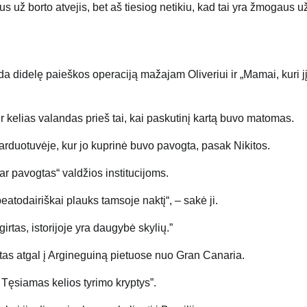
s už borto atvejis, bet aš tiesiog netikiu, kad tai yra žmogaus u
eda didelę paieškos operaciją mažajam Oliveriui ir „Mamai, kuri j
 kelias valandas prieš tai, kai paskutinį kartą buvo matomas.
arduotuvėje, kur jo kuprinė buvo pavogta, pasak Nikitos.
ar pavogtas“ valdžios institucijoms.
eatodairiškai plauks tamsoje naktį“, – sakė ji.
girtas, istorijoje yra daugybė skylių.”
uktas atgal į Argineguiną pietuose nuo Gran Canaria.
 Tęsiamas kelios tyrimo kryptys”.