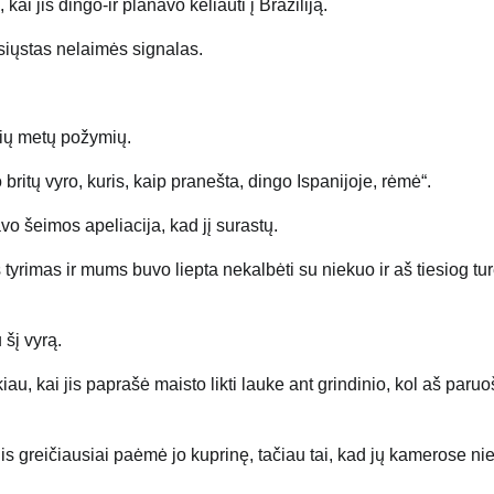
i jis dingo-ir planavo keliauti į Braziliją.
šsiųstas nelaimės signalas.
rių metų požymių.
britų vyro, kuris, kaip pranešta, dingo Ispanijoje, rėmė“.
 šeimos apeliacija, kad jį surastų.
s tyrimas ir mums buvo liepta nekalbėti su niekuo ir aš tiesiog tu
šį vyrą.
iau, kai jis paprašė maisto likti lauke ant grindinio, kol aš paru
gis greičiausiai paėmė jo kuprinę, tačiau tai, kad jų kamerose ni