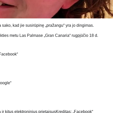
a sako, kad jie susirūpinę „pražangu“ yra jo dingimas.
kties metu Las Palmase „Gran Canaria“ rugpjūčio 18 d.
„Facebook“
Google“
ir kitus elektroninius prietaisus
Kreditas: „Facebook“