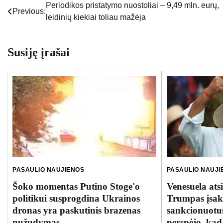
Periodikos pristatymo nuostoliai – 9,49 mln. eurų,
Navigacija
Previous:
leidinių kiekiai toliau mažėja
tarp
įrašų
Susiję įrašai
PASAULIO NAUJIENOS
PASAULIO NAUJI
Šoko momentas Putino Stoge'o
Venesuela ats
politikui susprogdina Ukrainos
Trumpas įsak
dronas yra paskutinis brazenas
sankcionuotus
nužudymas
perspėjo, kad 