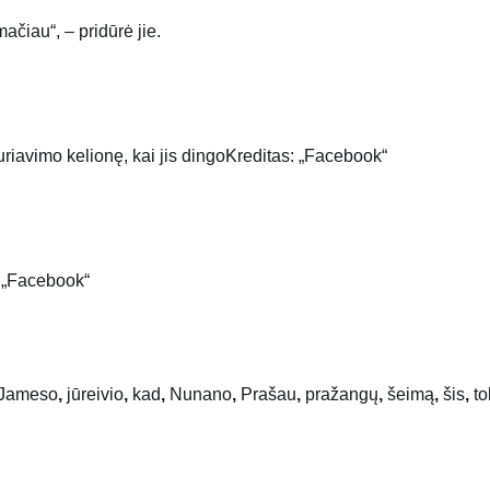
mačiau“, – pridūrė jie.
iavimo kelionę, kai jis dingo
Kreditas: „Facebook“
: „Facebook“
Jameso
,
jūreivio
,
kad
,
Nunano
,
Prašau
,
pražangų
,
šeimą
,
šis
,
to