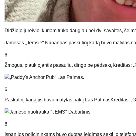
Didžiojo jūreivio, kuriam trūko daugiau nei dvi savaites, šeim
Jamesas „Jemsie“ Nunanbas paskutinį kartą buvo matytas na
6
Žmogus, plaukiojantis pasauliu, dingo be pėdsakų
Kreditas: 
6
Paskutinį kartą jis buvo matytas naktį Las Palmas
Kreditas: „
6
Ispanijos policininkams buvo duotas leidimas sekti jo telefoną 