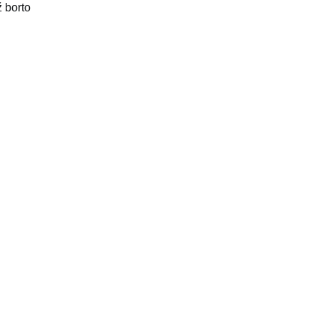
ž borto
į