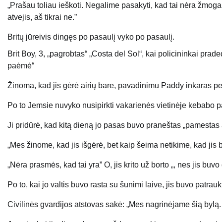
„Prašau toliau ieškoti. Negalime pasakyti, kad tai nėra žmogau
atvejis, aš tikrai ne.”
Britų jūreivis dingęs po pasaulį vyko po pasaulį.
Brit Boy, 3, „pagrobtas“ „Costa del Sol“, kai policininkai prad
paėmė“
Žinoma, kad jis gėrė airių bare, pavadinimu Paddy inkaras per
Po to Jemsie nuvyko nusipirkti vakarienės vietinėje kebabo p
Ji pridūrė, kad kitą dieną jo pasas buvo praneštas „pamestas 
„Mes žinome, kad jis išgėrė, bet kaip šeima netikime, kad jis b
„Nėra prasmės, kad tai yra” O, jis krito už borto „, nes jis buvo 
Po to, kai jo valtis buvo rasta su šunimi laive, jis buvo patra
Civilinės gvardijos atstovas sakė: „Mes nagrinėjame šią bylą.