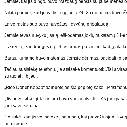
Jemsie, kai jis dingo, buvo maždaug penkis su puse mėnesio, ka
Nikita pridūrė, kad jo valtis rugpjūčio 24–25 dienomis buvo i
Laive rastas šuo buvo nuvežtas į gyvūnų prieglaudą.
Jemsie tėvas nuvyko į salą ieškodamas jokių trūkstamų 34-e
Užsienio, Sandraugos ir plėtros biuras patvirtino, kad „palaiko 
Baras, kuriame buvo matomas Jemsie gėrimas, pasidalino savo
Tačiau susisiekę telefonu, jie atsisakė komentuoti: „Tai atvira
su tuo eiti, bijau“.
„Rico Doner Kebab“ darbuotojas šią popietę sakė: „Prisimenu 
„Jis buvo labai girtas ir jam buvo sunku atsistoti. Aš jam pasak
jam savo kebabą.”
Jie sakė, kad jis vėl pateko į patalpas, kai pravažiuojantis va
nepasirodė.