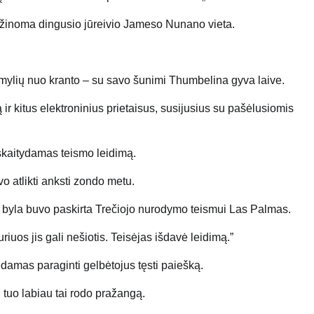
50 mylių nuo kranto – su savo šunimi Thumbelina gyva laive.
ir kitus elektroninius prietaisus, susijusius su pašėlusiomis
 skaitydamas teismo leidimą.
o atlikti anksti zondo metu.
ro byla buvo paskirta Trečiojo nurodymo teismui Las Palmas.
riuos jis gali nešiotis. Teisėjas išdavė leidimą.”
damas paraginti gelbėtojus tęsti paiešką.
tuo labiau tai rodo pražangą.