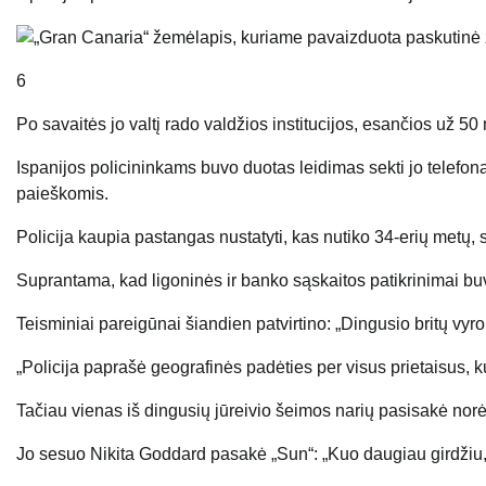
6
Po savaitės jo valtį rado valdžios institucijos, esančios už 
Ispanijos policininkams buvo duotas leidimas sekti jo telefoną 
paieškomis.
Policija kaupia pastangas nustatyti, kas nutiko 34-erių metų,
Suprantama, kad ligoninės ir banko sąskaitos patikrinimai buv
Teisminiai pareigūnai šiandien patvirtino: „Dingusio britų vy
„Policija paprašė geografinės padėties per visus prietaisus, ku
Tačiau vienas iš dingusių jūreivio šeimos narių pasisakė norė
Jo sesuo Nikita Goddard pasakė „Sun“: „Kuo daugiau girdžiu, 