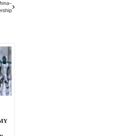
China–
ership
RMY
ų,