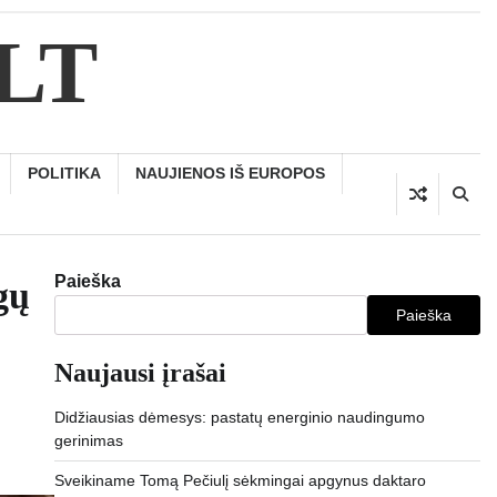
.LT
POLITIKA
NAUJIENOS IŠ EUROPOS
Paieška
gų
Paieška
Naujausi įrašai
Didžiausias dėmesys: pastatų energinio naudingumo
gerinimas
Sveikiname Tomą Pečiulį sėkmingai apgynus daktaro