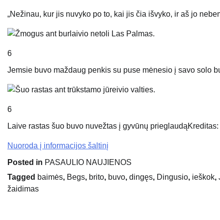
„Nežinau, kur jis nuvyko po to, kai jis čia išvyko, ir aš jo nebe
6
Jemsie buvo maždaug penkis su puse mėnesio į savo solo bur
6
Laive rastas šuo buvo nuvežtas į gyvūnų prieglaudą
Kreditas
Nuoroda į informacijos šaltinį
Posted in
PASAULIO NAUJIENOS
Tagged
baimės
,
Begs
,
brito
,
buvo
,
dingęs
,
Dingusio
,
ieškok
,
žaidimas