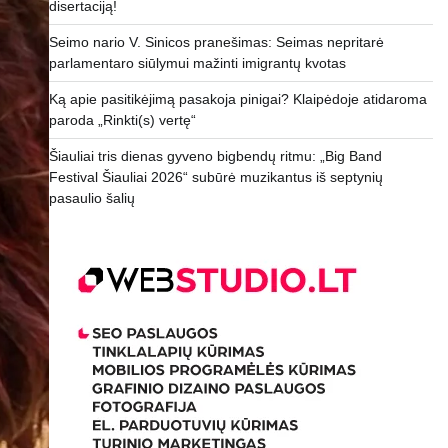
disertaciją!
Seimo nario V. Sinicos pranešimas: Seimas nepritarė
parlamentaro siūlymui mažinti imigrantų kvotas
Ką apie pasitikėjimą pasakoja pinigai? Klaipėdoje atidaroma
paroda „Rinkti(s) vertę“
Šiauliai tris dienas gyveno bigbendų ritmu: „Big Band
Festival Šiauliai 2026“ subūrė muzikantus iš septynių
pasaulio šalių