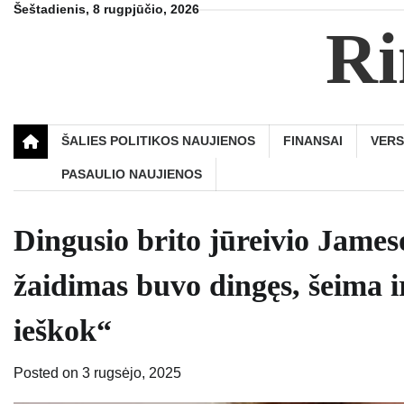
Skip
Šeštadienis, 8 rugpjūčio, 2026
Ri
to
content
ŠALIES POLITIKOS NAUJIENOS
FINANSAI
VER
PASAULIO NAUJIENOS
Dingusio brito jūreivio Jame
žaidimas buvo dingęs, šeima ir
ieškok“
Posted on
3 rugsėjo, 2025