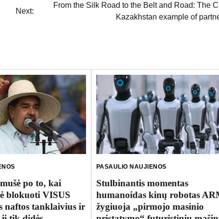
From the Silk Road to the Belt and Road: The 
Next:
Kazakhstan example of partn
ENOS
PASAULIO NAUJIENOS
imušė po to, kai
Stulbinantis momentas
ė blokuoti VISUS
humanoidas kinų robotas A
 naftos tanklaivius ir
žygiuoja „pirmojo masinio
ji tik didės
pristatymo“ futuristinių mašin