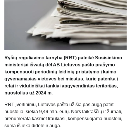
Ryšių reguliavimo tarnyba (RRT) pateikė Susisiekimo
ministerijai išvadą dėl AB Lietuvos pašto prašymo
kompensuoti periodinių leidinių pristatymo į kaimo
gyvenamąsias vietoves bei miestus, kurie patenka į
retai ir vidutiniškai tankiai apgyvendintas teritorijas,
nuostolius už 2024 m.
RRT įvertinimu, Lietuvos pašto už šią paslaugą patirti
nuostoliai siekia 9,49 mln. eurų. Nors laikraščių ir žurnalų
prenumerata kasmet traukiasi, kompensuojama nuostolių
suma išlieka didelė ir auga.