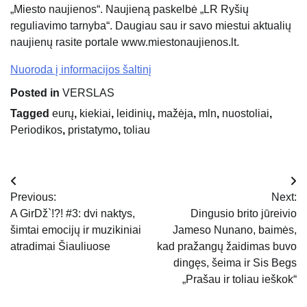
„Miesto naujienos“. Naujieną paskelbė „LR Ryšių
reguliavimo tarnyba“. Daugiau sau ir savo miestui aktualių
naujienų rasite portale www.miestonaujienos.lt.
Nuoroda į informacijos šaltinį
Posted in
VERSLAS
Tagged
eurų
,
kiekiai
,
leidinių
,
mažėja
,
mln
,
nuostoliai
,
Periodikos
,
pristatymo
,
toliau
Navigacija
Previous:
Next:
tarp
A GirDž`!?! #3: dvi naktys,
Dingusio brito jūreivio
šimtai emocijų ir muzikiniai
Jameso Nunano, baimės,
įrašų
atradimai Šiauliuose
kad pražangų žaidimas buvo
dingęs, šeima ir Sis Begs
„Prašau ir toliau ieškok“