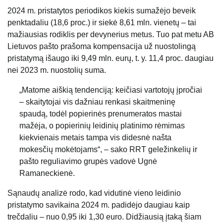
2024 m. pristatytos periodikos kiekis sumažėjo beveik
penktadaliu (18,6 proc.) ir siekė 8,61 mln. vienetų – tai
mažiausias rodiklis per devynerius metus. Tuo pat metu AB
Lietuvos pašto prašoma kompensacija už nuostolingą
pristatymą išaugo iki 9,49 mln. eurų, t. y. 11,4 proc. daugiau
nei 2023 m. nuostolių suma.
„Matome aiškią tendenciją: keičiasi vartotojų įpročiai
– skaitytojai vis dažniau renkasi skaitmeninę
spaudą, todėl popierinės prenumeratos mastai
mažėja, o popierinių leidinių platinimo rėmimas
kiekvienais metais tampa vis didesnė našta
mokesčių mokėtojams“, – sako RRT geležinkelių ir
pašto reguliavimo grupės vadovė Ugnė
Ramaneckienė.
Sąnaudų analizė rodo, kad vidutinė vieno leidinio
pristatymo savikaina 2024 m. padidėjo daugiau kaip
trečdaliu – nuo 0,95 iki 1,30 euro. Didžiausią įtaką šiam