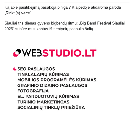
Ką apie pasitikėjimą pasakoja pinigai? Klaipėdoje atidaroma paroda
„Rinkti(s) vertę“
Šiauliai tris dienas gyveno bigbendų ritmu: „Big Band Festival Šiauliai
2026“ subūrė muzikantus iš septynių pasaulio šalių