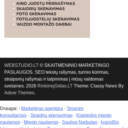
WEBSTUDIO.LT
© SKAITMENINIO MARKETINGO
PASLAUGOS. SEO tekstų rašymas, turinio kūrimas,
straipsnių rašymas ir talpinimas į mūsų valdomas
svetaines. 2026
RinkimųGidas.LT
Theme: Classy News By
Adore Themes
.
Draugai: -
Marketingo agentūra
-
Teisinės
konsultacijos
-
Skaidrių skenavimas
-
Klaipedos miesto
naujienos
-
Miesto naujienos
-
Saulius Narbutas
-
Įvaizdžio