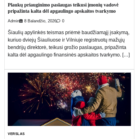
Plaukų priauginimo paslaugas teikusi įmonių vadovė
pripažinta kalta dėl apgaulingo apskaitos tvarkymo
Admin
8 Balandžio, 2026
0
Šiaulių apylinkės teismas priėmė baudžiamąjį įsakymą,
kuriuo dviejų Šiauliuose ir Vilniuje registruotų mažųjų
bendrijų direktorė, teikusi grožio paslaugas, pripažinta
kalta dėl apgaulingo finansinės apskaitos tvarkymo. […]
VERSLAS