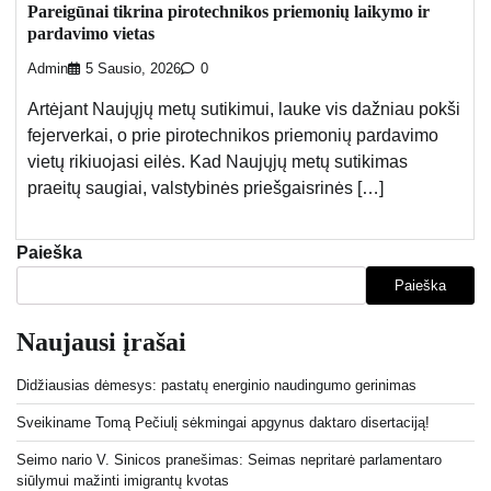
Pareigūnai tikrina pirotechnikos priemonių laikymo ir
pardavimo vietas
Admin
5 Sausio, 2026
0
Artėjant Naujųjų metų sutikimui, lauke vis dažniau pokši
fejerverkai, o prie pirotechnikos priemonių pardavimo
vietų rikiuojasi eilės. Kad Naujųjų metų sutikimas
praeitų saugiai, valstybinės priešgaisrinės […]
Paieška
Paieška
Naujausi įrašai
Didžiausias dėmesys: pastatų energinio naudingumo gerinimas
Sveikiname Tomą Pečiulį sėkmingai apgynus daktaro disertaciją!
Seimo nario V. Sinicos pranešimas: Seimas nepritarė parlamentaro
siūlymui mažinti imigrantų kvotas