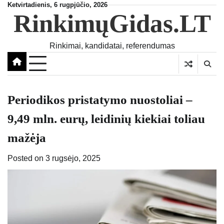
Skip
Ketvirtadienis, 6 rugpjūčio, 2026
RinkimųGidas.LT
to
content
Rinkimai, kandidatai, referendumas
Periodikos pristatymo nuostoliai –
9,49 mln. eurų, leidinių kiekiai toliau
mažėja
Posted on
3 rugsėjo, 2025