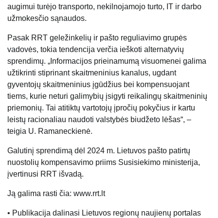
augimui turėjo transporto, nekilnojamojo turto, IT ir darbo
užmokesčio sąnaudos.
Pasak RRT geležinkelių ir pašto reguliavimo grupės
vadovės, tokia tendencija verčia ieškoti alternatyvių
sprendimų. „Informacijos prieinamumą visuomenei galima
užtikrinti stiprinant skaitmeninius kanalus, ugdant
gyventojų skaitmeninius įgūdžius bei kompensuojant
tiems, kurie neturi galimybių įsigyti reikalingų skaitmeninių
priemonių. Tai atitiktų vartotojų įpročių pokyčius ir kartu
leistų racionaliau naudoti valstybės biudžeto lėšas“, –
teigia U. Ramaneckienė.
Galutinį sprendimą dėl 2024 m. Lietuvos pašto patirtų
nuostolių kompensavimo priims Susisiekimo ministerija,
įvertinusi RRT išvadą.
Ją galima rasti čia: www.rrt.lt
• Publikacija dalinasi Lietuvos regionų naujienų portalas