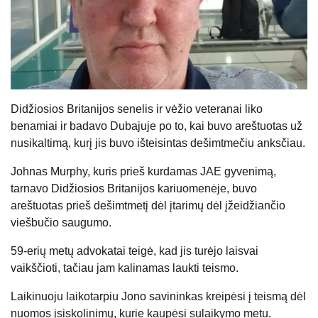
Didžiosios Britanijos senelis ir vėžio veteranai liko
benamiai ir badavo Dubajuje po to, kai buvo areštuotas už
nusikaltimą, kurį jis buvo išteisintas dešimtmečiu anksčiau.
Johnas Murphy, kuris prieš kurdamas JAE gyvenimą,
tarnavo Didžiosios Britanijos kariuomenėje, buvo
areštuotas prieš dešimtmetį dėl įtarimų dėl įžeidžiančio
viešbučio saugumo.
59-erių metų advokatai teigė, kad jis turėjo laisvai
vaikščioti, tačiau jam kalinamas laukti teismo.
Laikinuoju laikotarpiu Jono savininkas kreipėsi į teismą dėl
nuomos įsiskolinimų, kurie kaupėsi sulaikymo metu.