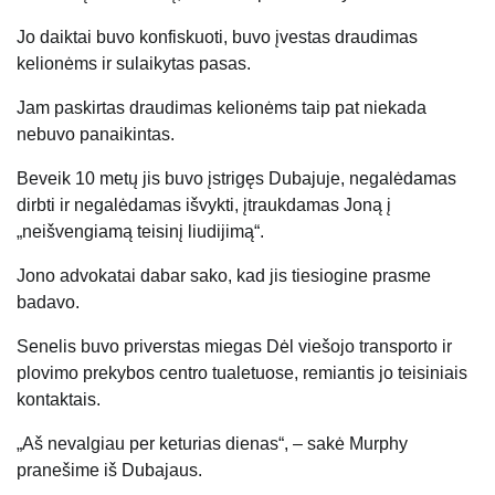
Jo daiktai buvo konfiskuoti, buvo įvestas draudimas
kelionėms ir sulaikytas pasas.
Jam paskirtas draudimas kelionėms taip pat niekada
nebuvo panaikintas.
Beveik 10 metų jis buvo įstrigęs Dubajuje, negalėdamas
dirbti ir negalėdamas išvykti, įtraukdamas Joną į
„neišvengiamą teisinį liudijimą“.
Jono advokatai dabar sako, kad jis tiesiogine prasme
badavo.
Senelis buvo priverstas
miegas
Dėl viešojo transporto ir
plovimo prekybos centro tualetuose, remiantis jo teisiniais
kontaktais.
„Aš nevalgiau per keturias dienas“, – sakė Murphy
pranešime iš Dubajaus.