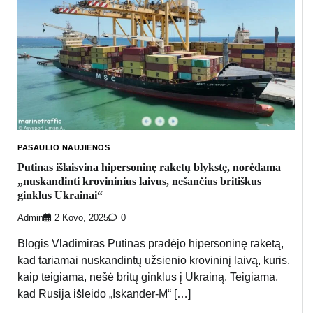
PASAULIO NAUJIENOS
Putinas išlaisvina hipersoninę raketų blykstę, norėdama
„nuskandinti krovininius laivus, nešančius britiškus
ginklus Ukrainai“
Admin
2 Kovo, 2025
0
Blogis Vladimiras Putinas pradėjo hipersoninę raketą,
kad tariamai nuskandintų užsienio krovininį laivą, kuris,
kaip teigiama, nešė britų ginklus į Ukrainą. Teigiama,
kad Rusija išleido „Iskander-M“ […]