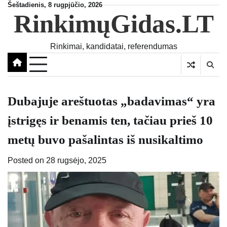
Skip
Šeštadienis, 8 rugpjūčio, 2026
RinkimųGidas.LT
to
content
Rinkimai, kandidatai, referendumas
Dubajuje areštuotas „badavimas“ yra
įstrigęs ir benamis ten, tačiau prieš 10
metų buvo pašalintas iš nusikaltimo
Posted on
28 rugsėjo, 2025