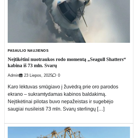
PASAULIO NAUJIENOS
Neįtikėtini nuotraukos rodo momentą „Seagull Shatters“
kabina iš 73 mln. Svarų
Admin
23 Liepos, 2025
0
Karo lėktuvas smūgiavo į žuvėdrą prie oro parodos
ekrano – sukramtydamas kabinos baldakimą.
Neįtikėtinai pilotas buvo nepažeistas ir sugebėjo
saugiai nusileisti 73 mln. Svarų sterlingų […]