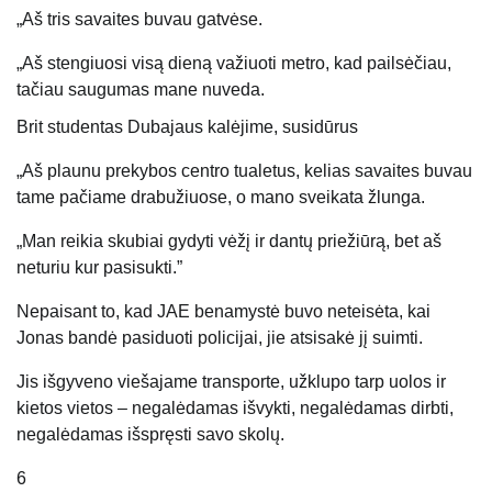
„Aš tris savaites buvau gatvėse.
„Aš stengiuosi visą dieną važiuoti metro, kad pailsėčiau,
tačiau saugumas mane nuveda.
Brit studentas Dubajaus kalėjime, susidūrus
„Aš plaunu prekybos centro tualetus, kelias savaites buvau
tame pačiame drabužiuose, o mano sveikata žlunga.
„Man reikia skubiai gydyti vėžį ir dantų priežiūrą, bet aš
neturiu kur pasisukti.”
Nepaisant to, kad JAE benamystė buvo neteisėta, kai
Jonas bandė pasiduoti policijai, jie atsisakė jį suimti.
Jis išgyveno viešajame transporte, užklupo tarp uolos ir
kietos vietos – negalėdamas išvykti, negalėdamas dirbti,
negalėdamas išspręsti savo skolų.
6