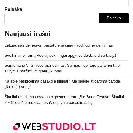
Paieška
Paieška
Naujausi įrašai
Didžiausias dėmesys: pastatų energinio naudingumo gerinimas
Sveikiname Tomą Pečiulį sėkmingai apgynus daktaro disertaciją!
Seimo nario V. Sinicos pranešimas: Seimas nepritarė parlamentaro
siūlymui mažinti imigrantų kvotas
Ką apie pasitikėjimą pasakoja pinigai? Klaipėdoje atidaroma paroda
„Rinkti(s) vertę“
Šiauliai tris dienas gyveno bigbendų ritmu: „Big Band Festival Šiauliai
2026“ subūrė muzikantus iš septynių pasaulio šalių