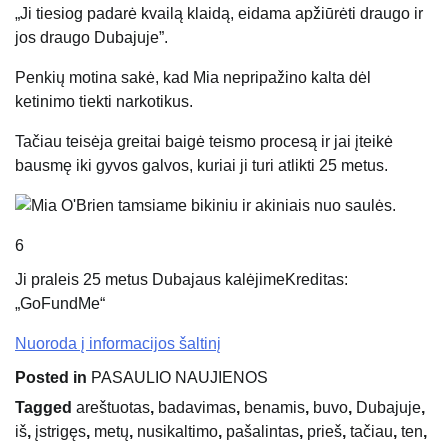
„Ji tiesiog padarė kvailą klaidą, eidama apžiūrėti draugo ir
jos draugo Dubajuje”.
Penkių motina sakė, kad Mia nepripažino kalta dėl
ketinimo tiekti narkotikus.
Tačiau teisėja greitai baigė teismo procesą ir jai įteikė
bausmę iki gyvos galvos, kuriai ji turi atlikti 25 metus.
6
Ji praleis 25 metus Dubajaus kalėjime
Kreditas:
„GoFundMe“
Nuoroda į informacijos šaltinį
Posted in
PASAULIO NAUJIENOS
Tagged
areštuotas
,
badavimas
,
benamis
,
buvo
,
Dubajuje
,
iš
,
įstrigęs
,
metų
,
nusikaltimo
,
pašalintas
,
prieš
,
tačiau
,
ten
,