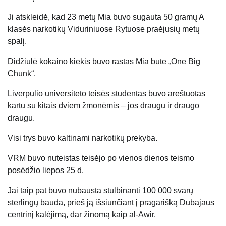
Ji atskleidė, kad 23 metų Mia buvo sugauta 50 gramų A
klasės narkotikų Viduriniuose Rytuose praėjusių metų
spalį.
Didžiulė kokaino kiekis buvo rastas Mia bute „One Big
Chunk“.
Liverpulio universiteto teisės studentas buvo areštuotas
kartu su kitais dviem žmonėmis – jos draugu ir draugo
draugu.
Visi trys buvo kaltinami narkotikų prekyba.
VRM buvo nuteistas teisėjo po vienos dienos teismo
posėdžio liepos 25 d.
Jai taip pat buvo nubausta stulbinanti 100 000 svarų
sterlingų bauda, ​​prieš ją išsiunčiant į pragarišką Dubajaus
centrinį kalėjimą, dar žinomą kaip al-Awir.