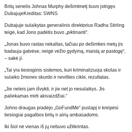
Britų senelis Johnas Murphy dešimtmetį buvo įstrigęs
Dubajuje
Kreditas: SWNS
Dubajuje sulaikytas generalinis direktorius Radha Stirling
teigė, kad Jono padėtis buvo „piktinanti“.
„Jonas buvo rastas nekaltas, tačiau po dešimties metų jis
badauja gatvėse, neigė vėžio gydymą, maistą ar pastogę“,
– sakė ji.
„Tai yra tiesioginis sistemos, kuri kriminalizuoja skolas ir
sulaiko žmones skurdo ir nevilties cikle, rezultatas.
„Jie neleis jam išvykti, ir jie net jo nesulaikys. Jis
paliekamas mirti akivaizdžiai.”
Johno draugas pradėjo „GoFundMe“ puslapį ir kreipėsi
tiesiogiai pagalbos britų ir airių ambasadoms.
Iki šiol nė vienas iš jų nebuvo užtikrintas.