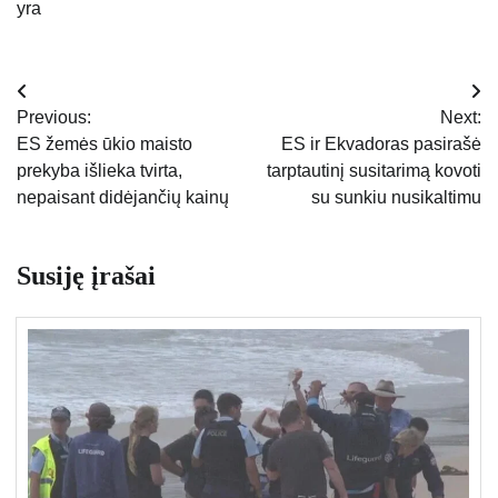
yra
Navigacija
Previous:
Next:
tarp
ES žemės ūkio maisto
ES ir Ekvadoras pasirašė
prekyba išlieka tvirta,
tarptautinį susitarimą kovoti
įrašų
nepaisant didėjančių kainų
su sunkiu nusikaltimu
Susiję įrašai