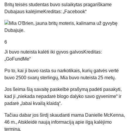
Britų teisės studentas buvo sulaikytas pragariškame
Dubajaus kalėjime
Kreditas: „Facebook“
6
Ji buvo nuteista kalėti iki gyvos galvos
Kreditas:
„GoFundMe“
Po to, kai ji buvo rasta su narkotikais, kurių gatvės vertė
buvo 2500 svarų sterlingų, Mia buvo nuteista 25 metų.
Jos šeima šią savaitę paskelbė prašymą padėti pasakyti,
kad ji „niekada nepadarė blogo dalyko savo gyvenime“ ir
padarė „labai kvailą klaidą“.
Tačiau dabar jos širdį skaudanti mama Danielle McKenna,
46 m., Atskleidė naują informaciją apie ilgą kalėjimo
terminą.