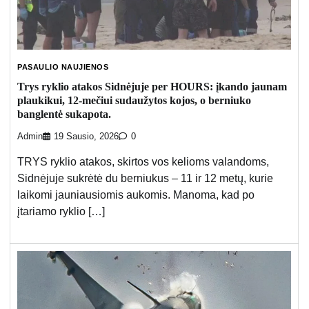
PASAULIO NAUJIENOS
Trys ryklio atakos Sidnėjuje per HOURS: įkando jaunam
plaukikui, 12-mečiui sudaužytos kojos, o berniuko
banglentė sukapota.
Admin
19 Sausio, 2026
0
TRYS ryklio atakos, skirtos vos kelioms valandoms,
Sidnėjuje sukrėtė du berniukus – 11 ir 12 metų, kurie
laikomi jauniausiomis aukomis. Manoma, kad po
įtariamo ryklio […]