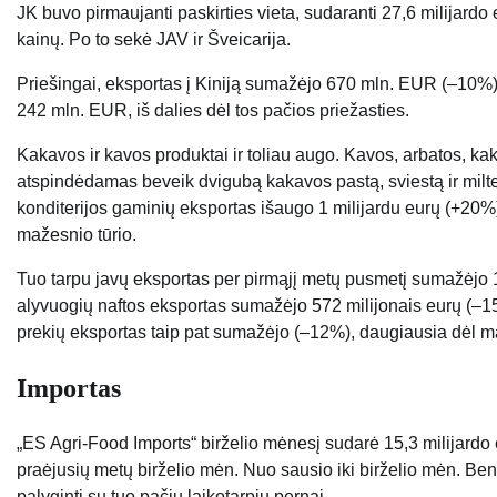
JK buvo pirmaujanti paskirties vieta, sudaranti 27,6 milijard
kainų. Po to sekė JAV ir Šveicarija.
Priešingai, eksportas į Kiniją sumažėjo 670 mln. EUR (–10%
242 mln. EUR, iš dalies dėl tos pačios priežasties.
Kakavos ir kavos produktai ir toliau augo. Kavos, arbatos, ka
atspindėdamas beveik dvigubą kakavos pastą, sviestą ir milte
konditerijos gaminių eksportas išaugo 1 milijardu eurų (+20%
mažesnio tūrio.
Tuo tarpu javų eksportas per pirmąjį metų pusmetį sumažėjo 
alyvuogių naftos eksportas sumažėjo 572 milijonais eurų (–1
prekių eksportas taip pat sumažėjo (–12%), daugiausia dėl m
Importas
„ES Agri-Food Imports“ birželio mėnesį sudarė 15,3 milijardo 
praėjusių metų birželio mėn. Nuo sausio iki birželio mėn. Ben
palyginti su tuo pačiu laikotarpiu pernai.