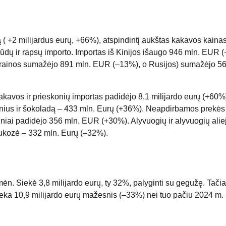
ą ( +2 milijardus eurų, +66%), atspindintį aukštas kakavos kainas
ūdų ir rapsų importo. Importas iš Kinijos išaugo 946 mln. EUR 
 Ukrainos sumažėjo 891 mln. EUR (–13%), o Rusijos) sumažėjo 5
akavos ir prieskonių importas padidėjo 8,1 milijardo eurų (+60%
aminius ir šokoladą – 433 mln. Eurų (+36%). Neapdirbamos prekės
niai padidėjo 356 mln. EUR (+30%). Alyvuogių ir alyvuogių alie
iukozė – 332 mln. Eurų (–32%).
ėn. Siekė 3,8 milijardo eurų, ty 32%, palyginti su gegužę. Tači
lieka 10,9 milijardo eurų mažesnis (–33%) nei tuo pačiu 2024 m.