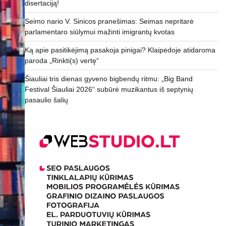
disertaciją!
Seimo nario V. Sinicos pranešimas: Seimas nepritarė
parlamentaro siūlymui mažinti imigrantų kvotas
Ką apie pasitikėjimą pasakoja pinigai? Klaipėdoje atidaroma
paroda „Rinkti(s) vertę“
Šiauliai tris dienas gyveno bigbendų ritmu: „Big Band
Festival Šiauliai 2026“ subūrė muzikantus iš septynių
pasaulio šalių