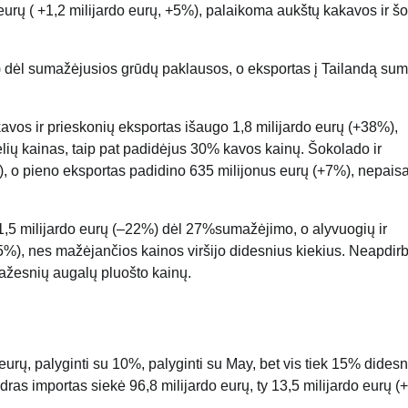
o eurų ( +1,2 milijardo eurų, +5%), palaikoma aukštų kakavos ir š
) dėl sumažėjusios grūdų paklausos, o eksportas į Tailandą su
kavos ir prieskonių eksportas išaugo 1,8 milijardo eurų (+38%),
lių kainas, taip pat padidėjus 30% kavos kainų. Šokolado ir
), o pieno eksportas padidino 635 milijonus eurų (+7%), nepais
1,5 milijardo eurų (–22%) dėl 27%sumažėjimo, o alyvuogių ir
5%), nes mažėjančios kainos viršijo didesnius kiekius. Neapdi
ažesnių augalų pluošto kainų.
eurų, palyginti su 10%, palyginti su May, bet vis tiek 15% dides
dras importas siekė 96,8 milijardo eurų, ty 13,5 milijardo eurų (