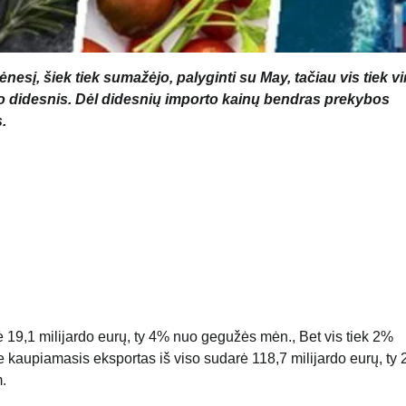
esį, šiek tiek sumažėjo, palyginti su May, tačiau vis tiek vi
iko didesnis. Dėl didesnių importo kainų bendras prekybos
.
 19,1 milijardo eurų, ty 4% nuo gegužės mėn., Bet vis tiek 2%
kaupiamasis eksportas iš viso sudarė 118,7 milijardo eurų, ty 
m.