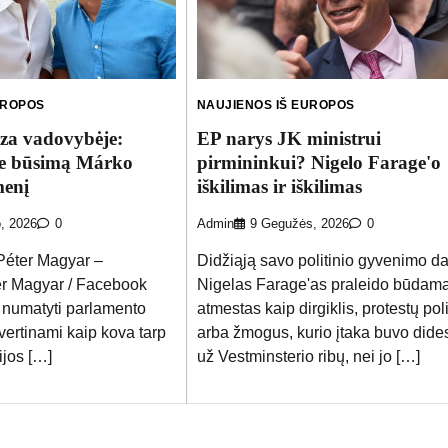
UROPOS
NAUJIENOS IŠ EUROPOS
sza vadovybėje:
EP narys JK ministrui
ie būsimą Márko
pirmininkui? Nigelo Farage'o
menį
iškilimas ir iškilimas
o, 2026
0
Admin
9 Gegužės, 2026
0
Péter Magyar –
Didžiąją savo politinio gyvenimo da
er Magyar / Facebook
Nigelas Farage'as praleido būdam
 numatyti parlamento
atmestas kaip dirgiklis, protestų pol
 vertinami kaip kova tarp
arba žmogus, kurio įtaka buvo dide
ijos […]
už Vestminsterio ribų, nei jo […]