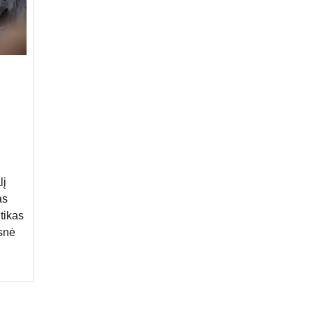
lį
as
itikas
snė