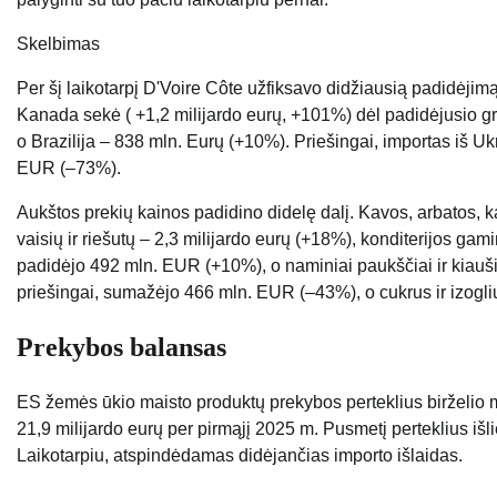
Skelbimas
Per šį laikotarpį D'Voire Côte užfiksavo didžiausią padidėjim
Kanada sekė ( +1,2 milijardo eurų, +101%) dėl padidėjusio gr
o Brazilija – 838 mln. Eurų (+10%). Priešingai, importas iš
EUR (–73%).
Aukštos prekių kainos padidino didelę dalį. Kavos, arbatos, k
vaisių ir riešutų – 2,3 milijardo eurų (+18%), konditerijos g
padidėjo 492 mln. EUR (+10%), o naminiai paukščiai ir kiauši
priešingai, sumažėjo 466 mln. EUR (–43%), o cukrus ir izogl
Prekybos balansas
ES žemės ūkio maisto produktų prekybos perteklius birželio m
21,9 milijardo eurų per pirmąjį 2025 m. Pusmetį perteklius iš
Laikotarpiu, atspindėdamas didėjančias importo išlaidas.