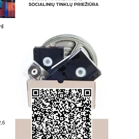
rš
2,6