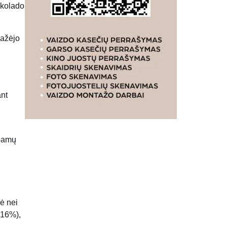
okolado
mažėjo
ant
rbamų
nė nei
+16%),