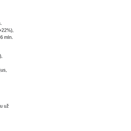
.
(+22%),
66 mln.
),
jus,
au už