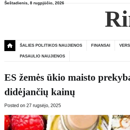
Skip
Šeštadienis, 8 rugpjūčio, 2026
Ri
to
content
ŠALIES POLITIKOS NAUJIENOS
FINANSAI
VER
PASAULIO NAUJIENOS
ES žemės ūkio maisto prekyba 
didėjančių kainų
Posted on
27 rugsėjo, 2025