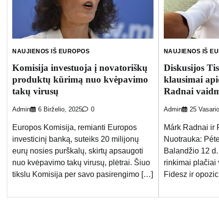
NAUJIENOS IŠ EUROPOS
NAUJIENOS IŠ E
Komisija investuoja į novatoriškų
Diskusijos Ti
produktų kūrimą nuo kvėpavimo
klausimai ap
takų virusų
Radnai vaid
Admin
6 Birželio, 2025
0
Admin
25 Vasari
Europos Komisija, remianti Europos
Márk Radnai ir 
investicinį banką, suteiks 20 milijonų
Nuotrauka: Pét
eurų nosies purškalų, skirtų apsaugoti
Balandžio 12 d.
nuo kvėpavimo takų virusų, plėtrai. Šiuo
rinkimai plačiai
tikslu Komisija per savo pasirengimo […]
Fidesz ir opozic