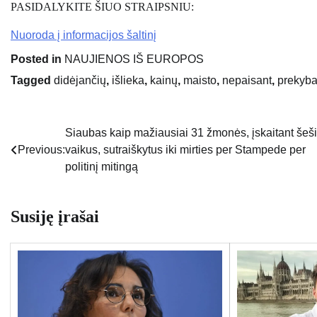
PASIDALYKITE ŠIUO STRAIPSNIU:
Nuoroda į informacijos šaltinį
Posted in
NAUJIENOS IŠ EUROPOS
Tagged
didėjančių
,
išlieka
,
kainų
,
maisto
,
nepaisant
,
prekyb
Siaubas kaip mažiausiai 31 žmonės, įskaitant šeš
Navigacija
Previous:
vaikus, sutraiškytus iki mirties per Stampede per
tarp
politinį mitingą
įrašų
Susiję įrašai