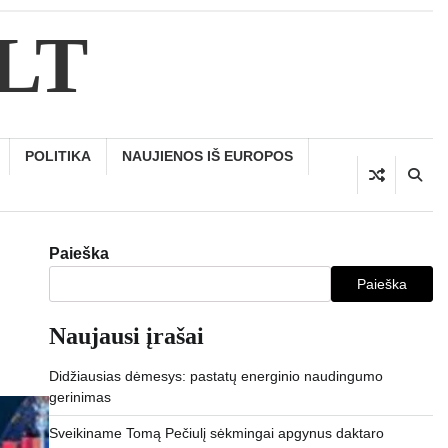
.LT
POLITIKA
NAUJIENOS IŠ EUROPOS
Paieška
Paieška
Naujausi įrašai
Didžiausias dėmesys: pastatų energinio naudingumo
gerinimas
Sveikiname Tomą Pečiulį sėkmingai apgynus daktaro