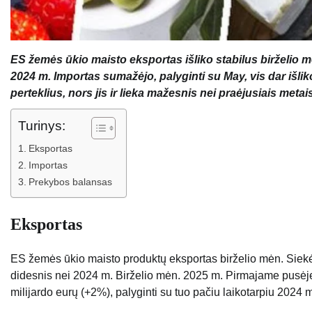
ES žemės ūkio maisto eksportas išliko stabilus birželio mėn
2024 m. Importas sumažėjo, palyginti su May, vis dar išl
perteklius, nors jis ir lieka mažesnis nei praėjusiais metais
Turinys:
Eksportas
Importas
Prekybos balansas
Eksportas
ES žemės ūkio maisto produktų eksportas birželio mėn. Siekė
didesnis nei 2024 m. Birželio mėn. 2025 m. Pirmajame pusėje 
milijardo eurų (+2%), palyginti su tuo pačiu laikotarpiu 2024 