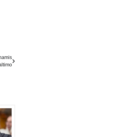
enamis
altimo