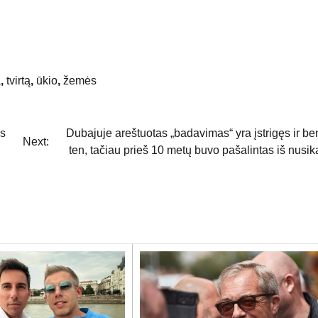
a
,
tvirtą
,
ūkio
,
žemės
is
Dubajuje areštuotas „badavimas“ yra įstrigęs ir b
Next:
ten, tačiau prieš 10 metų buvo pašalintas iš nusik