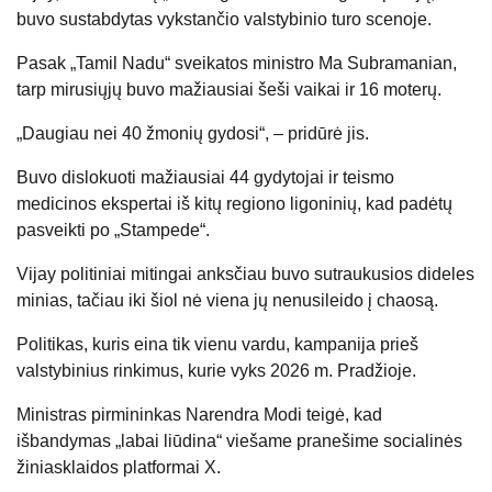
buvo sustabdytas vykstančio valstybinio turo scenoje.
Pasak „Tamil Nadu“ sveikatos ministro Ma Subramanian,
tarp mirusiųjų buvo mažiausiai šeši vaikai ir 16 moterų.
„Daugiau nei 40 žmonių gydosi“, – pridūrė jis.
Buvo dislokuoti mažiausiai 44 gydytojai ir teismo
medicinos ekspertai iš kitų regiono ligoninių, kad padėtų
pasveikti po „Stampede“.
Vijay politiniai mitingai anksčiau buvo sutraukusios dideles
minias, tačiau iki šiol nė viena jų nenusileido į chaosą.
Politikas, kuris eina tik vienu vardu, kampanija prieš
valstybinius rinkimus, kurie vyks 2026 m. Pradžioje.
Ministras pirmininkas Narendra Modi teigė, kad
išbandymas „labai liūdina“ viešame pranešime socialinės
žiniasklaidos platformai X.