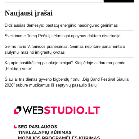
Naujausi įrašai
Didžiausias dėmesys: pastatų energinio naudingumo gerinimas
Sveikiname Tomą Pečiulį sėkmingai apgynus daktaro disertaciją!
Seimo nario V. Sinicos pranešimas: Seimas nepritarė parlamentaro
siūlymui mažinti imigrantų kvotas
Ką apie pasitikėjimą pasakoja pinigai? Klaipėdoje atidaroma paroda
„Rinkti(s) vertę“
Šiauliai tris dienas gyveno bigbendų ritmu: „Big Band Festival Šiauliai
2026“ subūrė muzikantus iš septynių pasaulio šalių