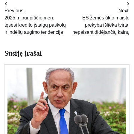
Navigacija
Previous:
Next:
tarp
2025 m. rugpjūčio mėn.
ES žemės ūkio maisto
tęsėsi kredito įstaigų paskolų
prekyba išlieka tvirta,
įrašų
ir indėlių augimo tendencija
nepaisant didėjančių kainų
Susiję įrašai