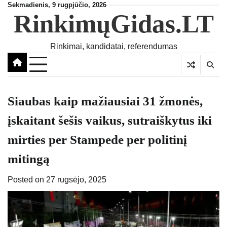
Skip
Sekmadienis, 9 rugpjūčio, 2026
RinkimųGidas.LT
to
content
Rinkimai, kandidatai, referendumas
Siaubas kaip mažiausiai 31 žmonės,
įskaitant šešis vaikus, sutraiškytus iki
mirties per Stampede per politinį
mitingą
Posted on
27 rugsėjo, 2025