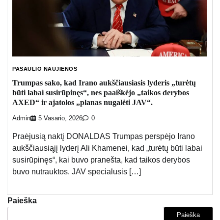
PASAULIO NAUJIENOS
Trumpas sako, kad Irano aukščiausiasis lyderis „turėtų
būti labai susirūpinęs“, nes paaiškėjo „taikos derybos
AXED“ ir ajatolos „planas nugalėti JAV“.
Admin
5 Vasario, 2026
0
Praėjusią naktį DONALDAS Trumpas perspėjo Irano
aukščiausiąjį lyderį Ali Khamenei, kad „turėtų būti labai
susirūpinęs“, kai buvo pranešta, kad taikos derybos
buvo nutrauktos. JAV specialusis […]
Paieška
Paieška