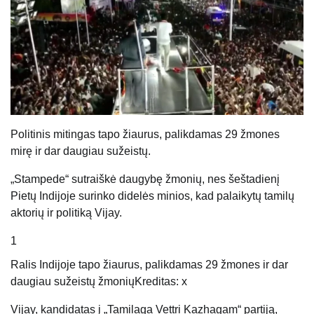
Politinis mitingas tapo žiaurus, palikdamas 29 žmones
mirę ir dar daugiau sužeistų.
„Stampede“ sutraiškė daugybę žmonių, nes šeštadienį
Pietų Indijoje surinko didelės minios, kad palaikytų tamilų
aktorių ir politiką Vijay.
1
Ralis Indijoje tapo žiaurus, palikdamas 29 žmones ir dar
daugiau sužeistų žmonių
Kreditas: x
Vijay, kandidatas į „Tamilaga Vettri Kazhagam“ partiją,