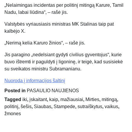
„Nelaimingas incidentas per politinį mitingą Karure, Tamil
Nadu, labai liūdina“, – rašė jis.
Valstybės vyriausiasis ministras MK Stalinas taip pat
kalbėjo X.
„Nerimą kelia Karuro žinios“, – rašė jis.
Jis paragino „nedelsiant gydyti civilius gyventojus“, kurie
buvo ištremti ir paguldyti į ligoninę, ir teigė, kad susisiekė
su sveikatos ministru Subramanianu.
Nuoroda į informacijos šaltinį
Posted in
PASAULIO NAUJIENOS
Tagged
iki
,
įskaitant
,
kaip
,
mažiausiai
,
Mirties
,
mitingą
,
politinį
,
šešis
,
Siaubas
,
Stampede
,
sutraiškytus
,
vaikus
,
žmones