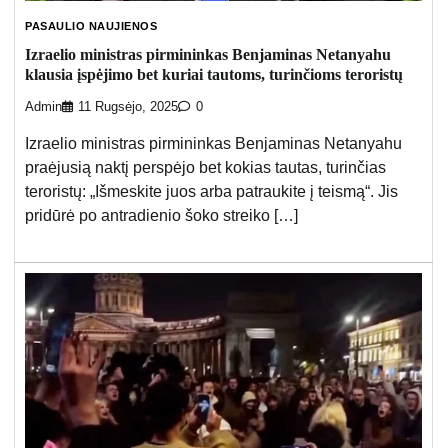
PASAULIO NAUJIENOS
Izraelio ministras pirmininkas Benjaminas Netanyahu
klausia įspėjimo bet kuriai tautoms, turinčioms teroristų
Admin
11 Rugsėjo, 2025
0
Izraelio ministras pirmininkas Benjaminas Netanyahu
praėjusią naktį perspėjo bet kokias tautas, turinčias
teroristų: „Išmeskite juos arba patraukite į teismą“. Jis
pridūrė po antradienio šoko streiko […]