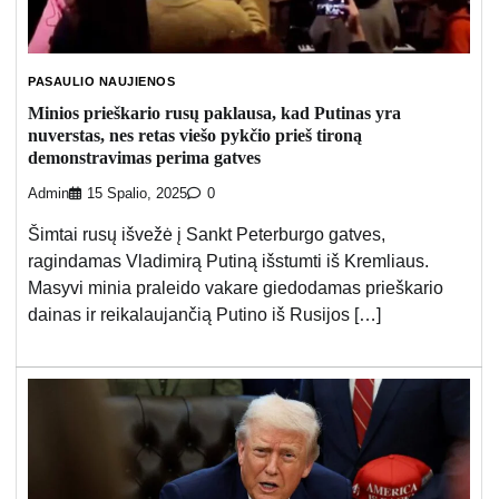
PASAULIO NAUJIENOS
Minios prieškario rusų paklausa, kad Putinas yra
nuverstas, nes retas viešo pykčio prieš tironą
demonstravimas perima gatves
Admin
15 Spalio, 2025
0
Šimtai rusų išvežė į Sankt Peterburgo gatves,
ragindamas Vladimirą Putiną išstumti iš Kremliaus.
Masyvi minia praleido vakare giedodamas prieškario
dainas ir reikalaujančią Putino iš Rusijos […]