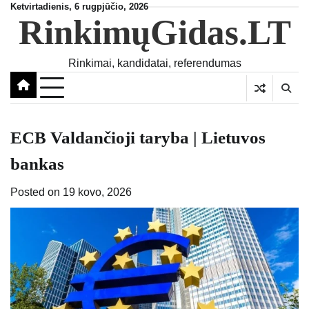
Skip
Ketvirtadienis, 6 rugpjūčio, 2026
RinkimųGidas.LT
to
content
Rinkimai, kandidatai, referendumas
ECB Valdančioji taryba | Lietuvos
bankas
Posted on
19 kovo, 2026