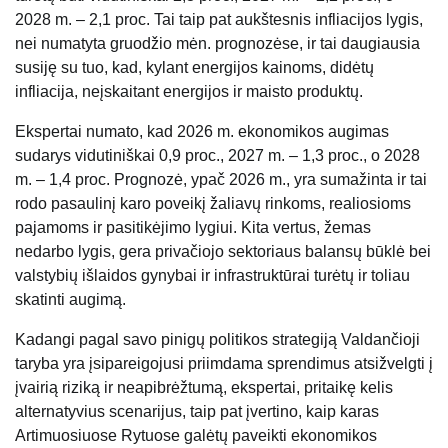
2028 m. – 2,1 proc. Tai taip pat aukštesnis infliacijos lygis,
nei numatyta gruodžio mėn. prognozėse, ir tai daugiausia
susiję su tuo, kad, kylant energijos kainoms, didėtų
infliacija, neįskaitant energijos ir maisto produktų.
Ekspertai numato, kad 2026 m. ekonomikos augimas
sudarys vidutiniškai 0,9 proc., 2027 m. – 1,3 proc., o 2028
m. – 1,4 proc. Prognozė, ypač 2026 m., yra sumažinta ir tai
rodo pasaulinį karo poveikį žaliavų rinkoms, realiosioms
pajamoms ir pasitikėjimo lygiui. Kita vertus, žemas
nedarbo lygis, gera privačiojo sektoriaus balansų būklė bei
valstybių išlaidos gynybai ir infrastruktūrai turėtų ir toliau
skatinti augimą.
Kadangi pagal savo pinigų politikos strategiją Valdančioji
taryba yra įsipareigojusi priimdama sprendimus atsižvelgti į
įvairią riziką ir neapibrėžtumą, ekspertai, pritaikę kelis
alternatyvius scenarijus, taip pat įvertino, kaip karas
Artimuosiuose Rytuose galėtų paveikti ekonomikos