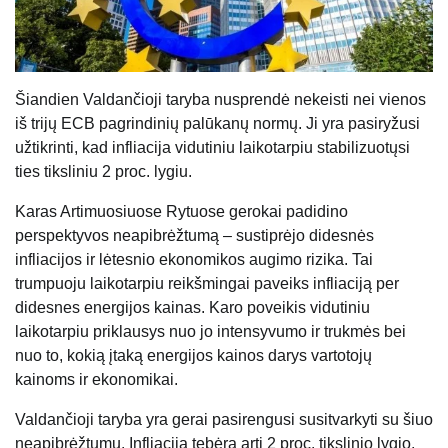
Šiandien Valdančioji taryba nusprendė nekeisti nei vienos
iš trijų ECB pagrindinių palūkanų normų. Ji yra pasiryžusi
užtikrinti, kad infliacija vidutiniu laikotarpiu stabilizuotųsi
ties tiksliniu 2 proc. lygiu.
Karas Artimuosiuose Rytuose gerokai padidino
perspektyvos neapibrėžtumą – sustiprėjo didesnės
infliacijos ir lėtesnio ekonomikos augimo rizika. Tai
trumpuoju laikotarpiu reikšmingai paveiks infliaciją per
didesnes energijos kainas. Karo poveikis vidutiniu
laikotarpiu priklausys nuo jo intensyvumo ir trukmės bei
nuo to, kokią įtaką energijos kainos darys vartotojų
kainoms ir ekonomikai.
Valdančioji taryba yra gerai pasirengusi susitvarkyti su šiuo
neapibrėžtumu. Infliacija tebėra arti 2 proc. tikslinio lygio,