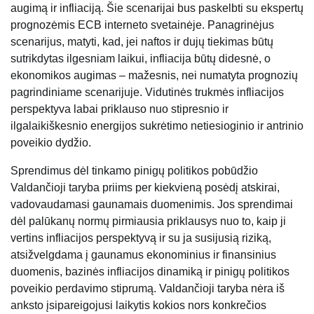
augimą ir infliaciją. Šie scenarijai bus paskelbti su ekspertų
prognozėmis ECB interneto svetainėje. Panagrinėjus
scenarijus, matyti, kad, jei naftos ir dujų tiekimas būtų
sutrikdytas ilgesniam laikui, infliacija būtų didesnė, o
ekonomikos augimas – mažesnis, nei numatyta prognozių
pagrindiniame scenarijuje. Vidutinės trukmės infliacijos
perspektyva labai priklauso nuo stipresnio ir
ilgalaikiškesnio energijos sukrėtimo netiesioginio ir antrinio
poveikio dydžio.
Sprendimus dėl tinkamo pinigų politikos pobūdžio
Valdančioji taryba priims per kiekvieną posėdį atskirai,
vadovaudamasi gaunamais duomenimis. Jos sprendimai
dėl palūkanų normų pirmiausia priklausys nuo to, kaip ji
vertins infliacijos perspektyvą ir su ja susijusią riziką,
atsižvelgdama į gaunamus ekonominius ir finansinius
duomenis, bazinės infliacijos dinamiką ir pinigų politikos
poveikio perdavimo stiprumą. Valdančioji taryba nėra iš
anksto įsipareigojusi laikytis kokios nors konkrečios