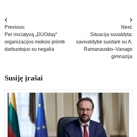
Navigacija
Previous:
Next:
tarp
Per iniciatyvą „DUOday“
Situacija suvaldyta:
organizacijos mokosi priimti
savivaldybė susitarė su A.
įrašų
darbuotojus su negalia
Ramanausko–Vanago
gimnazija
Susiję įrašai