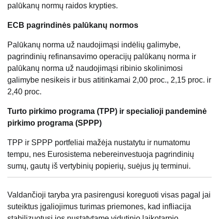
palūkanų normų raidos krypties.
ECB pagrindinės palūkanų normos
Palūkanų norma už naudojimąsi indėlių galimybe,
pagrindinių refinansavimo operacijų palūkanų norma ir
palūkanų norma už naudojimąsi ribinio skolinimosi
galimybe nesikeis ir bus atitinkamai 2,00 proc., 2,15 proc. ir
2,40 proc.
Turto pirkimo programa (TPP) ir specialioji pandeminė
pirkimo programa (SPPP)
TPP ir SPPP portfeliai mažėja nustatytu ir numatomu
tempu, nes Eurosistema nebereinvestuoja pagrindinių
sumų, gautų iš vertybinių popierių, suėjus jų terminui.
Valdančioji taryba yra pasirengusi koreguoti visas pagal jai
suteiktus įgaliojimus turimas priemones, kad infliacija
stabilizuotųsi jos nustatytame vidutinio laikotarpio