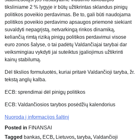
tiksliniame 2 % lygyje ir būtų užtikrintas sklandus pinigų
politikos poveikio perdavimas. Be to, gali būti naudojama
politikos poveikio perdavimo apsaugos priemonė siekiant
suvaldyti nepagrįstą, netvarkingą rinkos dinamiką,
keliančią rimtą riziką pinigų politikos perdavimui visose
euro zonos šalyse, o tai padėtų Valdančiajai tarybai dar
veiksmingiau vykdyti jai suteiktus įgaliojimus užtikrinti
kainų stabilumą.
Dėl tikslios formuluotės, kuriai pritarė Valdančioji taryba, žr.
tekstą anglų kalba.
ECB: sprendimai dėl pinigų politikos
ECB: Valdančiosios tarybos posėdžių kalendorius
Nuoroda į informacijos šaltinį
Posted in
FINANSAI
Tagged
bankas
,
ECB
,
Lietuvos
,
taryba
,
Valdančioji