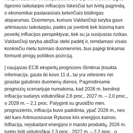
ilgesnio laikotarpio infliacijos lūkesčiai turi tvirtą pagrindą,
o ekonomikai pastaraisiais ketvirčiais būdingas
atsparumas. Duomenys, kuriuos Valdančioji taryba gaus
artimiausiu laikotarpiu, padės jai įvertinti tiek būsimą karo
poveikį infliacijos perspektyvai, tiek su ja susijusias rizikas.
Valdančioji taryba atidžiai stebi padėtį ir, remdamasi visais
konkrečiu metu turimais duomenimis, bus pajėgi tinkamai
formuoti pinigų politikos poziciją.
Į naująsias ECB ekspertų prognozes išimtinai įtraukta
informacija, gauta iki kovo 11 d., tai yra vėlesnės nei
įprastai galutinės duomenų dienos. Pagrindiniame
prognozių scenarijuje numatoma, kad 2026 m. bendroji
infliacija sudarys vidutiniškai 2,6 proc., 2027 m. – 2,0 proc.,
o 2028 m. – 2,1 proc. Palyginti su gruodžio mėn.
prognozėmis, infliacija buvo padidinta, ypač 2026 m., nes
dėl karo Artimuosiuose Rytuose kils energijos kainos.
Infliacija, neįskaitant energijos ir maisto produktų, 2026 m.
turėtų būti vidutiniškai 2,3 proc., 2027 m. – 2,2 proc., o