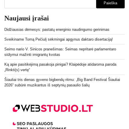
Paieška
Naujausi įrašai
Didžiausias dėmesys: pastatų energinio naudingumo gerinimas
Sveikiname Tomą Pečiulį sėkmingai apgynus daktaro disertaciją!
Seimo nario V. Sinicos pranešimas: Seimas nepritarė parlamentaro
siūlymui mažinti imigrantų kvotas
Ką apie pasitikėjimą pasakoja pinigai? Klaipėdoje atidaroma paroda
„Rinkti(s) vertę“
Šiauliai tris dienas gyveno bigbendų ritmu: „Big Band Festival Šiauliai
2026“ subūrė muzikantus iš septynių pasaulio šalių