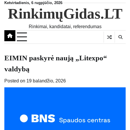
Skip
Ketvirtadienis, 6 rugpjūčio, 2026
RinkimųGidas.LT
to
content
Rinkimai, kandidatai, referendumas
EIMIN paskyrė naują „Litexpo“
valdybą
Posted on
19 balandžio, 2026