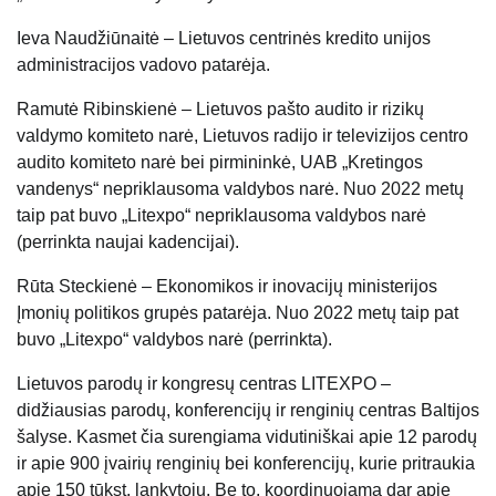
Ieva Naudžiūnaitė – Lietuvos centrinės kredito unijos
administracijos vadovo patarėja.
Ramutė Ribinskienė – Lietuvos pašto audito ir rizikų
valdymo komiteto narė, Lietuvos radijo ir televizijos centro
audito komiteto narė bei pirmininkė, UAB „Kretingos
vandenys“ nepriklausoma valdybos narė. Nuo 2022 metų
taip pat buvo „Litexpo“ nepriklausoma valdybos narė
(perrinkta naujai kadencijai).
Rūta Steckienė – Ekonomikos ir inovacijų ministerijos
Įmonių politikos grupės patarėja. Nuo 2022 metų taip pat
buvo „Litexpo“ valdybos narė (perrinkta).
Lietuvos parodų ir kongresų centras LITEXPO –
didžiausias parodų, konferencijų ir renginių centras Baltijos
šalyse. Kasmet čia surengiama vidutiniškai apie 12 parodų
ir apie 900 įvairių renginių bei konferencijų, kurie pritraukia
apie 150 tūkst. lankytojų. Be to, koordinuojama dar apie