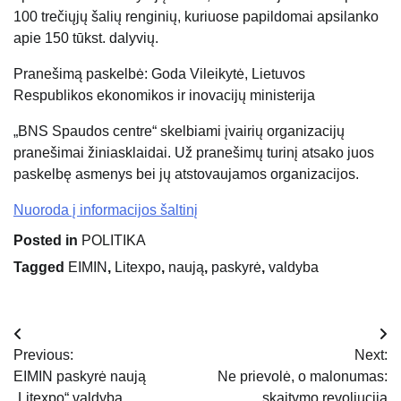
100 trečiųjų šalių renginių, kuriuose papildomai apsilanko
apie 150 tūkst. dalyvių.
Pranešimą paskelbė: Goda Vileikytė, Lietuvos
Respublikos ekonomikos ir inovacijų ministerija
„BNS Spaudos centre“ skelbiami įvairių organizacijų
pranešimai žiniasklaidai. Už pranešimų turinį atsako juos
paskelbę asmenys bei jų atstovaujamos organizacijos.
Nuoroda į informacijos šaltinį
Posted in
POLITIKA
Tagged
EIMIN
,
Litexpo
,
naują
,
paskyrė
,
valdyba
Navigacija
Previous:
Next:
tarp
EIMIN paskyrė naują
Ne prievolė, o malonumas:
„Litexpo“ valdybą
skaitymo revoliucija