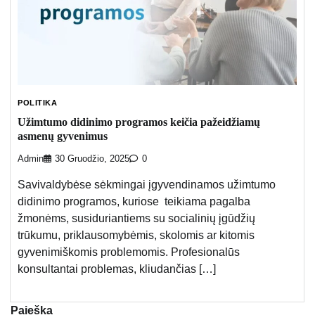
POLITIKA
Užimtumo didinimo programos keičia pažeidžiamų
asmenų gyvenimus
Admin
30 Gruodžio, 2025
0
Savivaldybėse sėkmingai įgyvendinamos užimtumo
didinimo programos, kuriose teikiama pagalba
žmonėms, susiduriantiems su socialinių įgūdžių
trūkumu, priklausomybėmis, skolomis ar kitomis
gyvenimiškomis problemomis. Profesionalūs
konsultantai problemas, kliudančias […]
Paieška