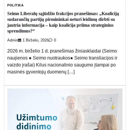
POLITIKA
Seimo Liberalų sąjūdžio frakcijos pranešimas: „Koaliciją
sudarančių partijų pirmininkai neturi leidimų dirbti su
jautria informacija – kaip koalicija priima strateginius
sprendimus?“
Admin
1 Birželio, 2026
0
2026 m. birželio 1 d. pranešimas žiniasklaidai (Seimo
naujienos ● Seimo nuotraukos● Seimo transliacijos ir
vaizdo įrašai) Kilus nacionalinio saugumo įtampai po
masinės gyventojų duomenų […]