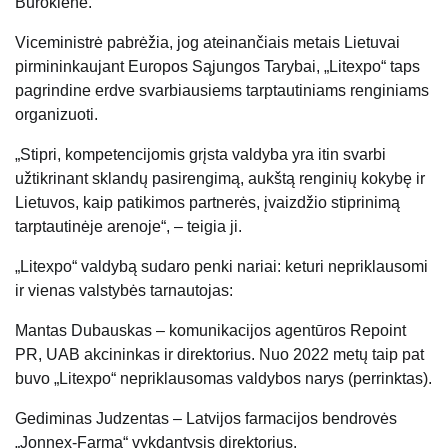
Burokienė.
Viceministrė pabrėžia, jog ateinančiais metais Lietuvai
pirmininkaujant Europos Sąjungos Tarybai, „Litexpo“ taps
pagrindine erdve svarbiausiems tarptautiniams renginiams
organizuoti.
„Stipri, kompetencijomis grįsta valdyba yra itin svarbi
užtikrinant sklandų pasirengimą, aukštą renginių kokybę ir
Lietuvos, kaip patikimos partnerės, įvaizdžio stiprinimą
tarptautinėje arenoje“, – teigia ji.
„Litexpo“ valdybą sudaro penki nariai: keturi nepriklausomi
ir vienas valstybės tarnautojas:
Mantas Dubauskas – komunikacijos agentūros Repoint
PR, UAB akcininkas ir direktorius. Nuo 2022 metų taip pat
buvo „Litexpo“ nepriklausomas valdybos narys (perrinktas).
Gediminas Judzentas – Latvijos farmacijos bendrovės
„Jonnex-Farma“ vykdantysis direktorius.