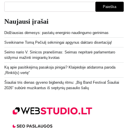
Paieška
Naujausi įrašai
Didžiausias dėmesys: pastatų energinio naudingumo gerinimas
Sveikiname Tomą Pečiulį sėkmingai apgynus daktaro disertaciją!
Seimo nario V. Sinicos pranešimas: Seimas nepritarė parlamentaro
siūlymui mažinti imigrantų kvotas
Ką apie pasitikėjimą pasakoja pinigai? Klaipėdoje atidaroma paroda
„Rinkti(s) vertę“
Šiauliai tris dienas gyveno bigbendų ritmu: „Big Band Festival Šiauliai
2026“ subūrė muzikantus iš septynių pasaulio šalių