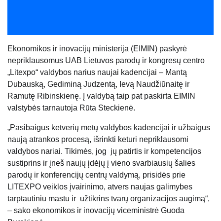
Ekonomikos ir inovacijų ministerija (EIMIN) paskyrė
nepriklausomus UAB Lietuvos parodų ir kongresų centro
„Litexpo“ valdybos narius naujai kadencijai – Mantą
Dubauską, Gediminą Judzentą, Ievą Naudžiūnaitę ir
Ramutę Ribinskienę. Į valdybą taip pat paskirta EIMIN
valstybės tarnautoja Rūta Steckienė.
„Pasibaigus ketverių metų valdybos kadencijai ir užbaigus
naują atrankos procesą, išrinkti keturi nepriklausomi
valdybos nariai. Tikimės, jog jų patirtis ir kompetencijos
sustiprins ir įneš naujų įdėjų į vieno svarbiausių šalies
parodų ir konferencijų centrų valdymą, prisidės prie
LITEXPO veiklos įvairinimo, atvers naujas galimybes
tarptautiniu mastu ir užtikrins tvarų organizacijos augimą“,
– sako ekonomikos ir inovacijų viceministrė Guoda