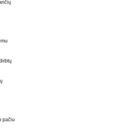
ančių
timu
dirbtų
mų
o pačiu