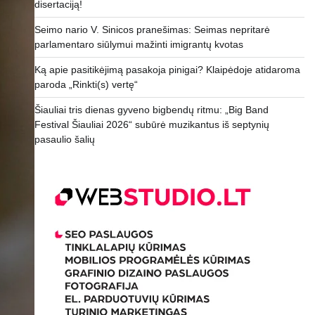
disertaciją!
Seimo nario V. Sinicos pranešimas: Seimas nepritarė
parlamentaro siūlymui mažinti imigrantų kvotas
Ką apie pasitikėjimą pasakoja pinigai? Klaipėdoje atidaroma
paroda „Rinkti(s) vertę“
Šiauliai tris dienas gyveno bigbendų ritmu: „Big Band
Festival Šiauliai 2026“ subūrė muzikantus iš septynių
pasaulio šalių