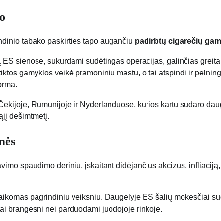
ro
andinio tabako paskirties tapo augančiu
padirbtų cigarečių ga
ą ES sienose, sukurdami sudėtingas operacijas, galinčias greita
tiktos gamyklos veikė pramoniniu mastu, o tai atspindi ir pelning
forma.
 Čekijoje, Rumunijoje ir Nyderlanduose, kurios kartu sudaro dau
ąjį dešimtmetį.
mės
imo spaudimo deriniu, įskaitant didėjančius akcizus, infliaciją,
ų laikomas pagrindiniu veiksniu. Daugelyje ES šalių mokesčiai s
ai brangesni nei parduodami juodojoje rinkoje.