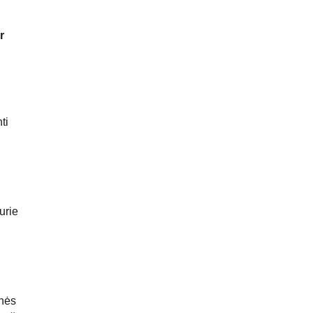
r
ti
urie
inės