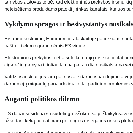
tarnybos atstovas teigė, kad elektroninės prekybos ir smulki
neteisėtiems produktams patekti į rinkas kanalais, kuriuos su
Vykdymo spragos ir besivystantys nusikals
Be apmokestinimo, Euromonitor ataskaitoje pabrėžiami nuolat
paštu ir tiekimo grandinėmis ES viduje.
Elektroninės prekybos plėtra suteikė naujų neteisėto platinim
cigarečių gamyba ir toliau tampa patrauklia nusikalstama veik
Valdžios institucijos taip pat nustatė darbo išnaudojimo atve
darbuotojų migrantų panaudojimą, o tai padidino problemos s
Auganti politikos dilema
ES dabar susiduria su sudėtingu iššūkiu: kaip išlaikyti savo 
užkertant kelią nuolatiniam pelningos nelegalios rinkos plėtra
Europos Komisijos planuojama Tabako akcizų direktyvos perži