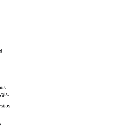
ėl
mus
ygis.
esijos
o