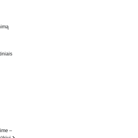
nimą
iniais
eime –
ūkiui,