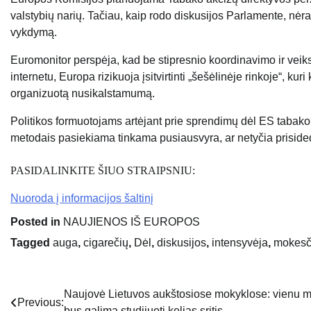
valstybių narių. Tačiau, kaip rodo diskusijos Parlamente, nėr
vykdymą.
Euromonitor perspėja, kad be stipresnio koordinavimo ir veik
internetu, Europa rizikuoja įsitvirtinti „šešėlinėje rinkoje“, k
organizuotą nusikalstamumą.
Politikos formuotojams artėjant prie sprendimų dėl ES tabako 
metodais pasiekiama tinkama pusiausvyra, ar netyčia priside
PASIDALINKITE ŠIUO STRAIPSNIU:
Nuoroda į informacijos šaltinį
Posted in
NAUJIENOS IŠ EUROPOS
Tagged
auga
,
cigarečių
,
Dėl
,
diskusijos
,
intensyvėja
,
mokesč
Naujovė Lietuvos aukštosiose mokyklose: vienu 
Navigacija
Previous:
bus galima studijuoti kelias sritis