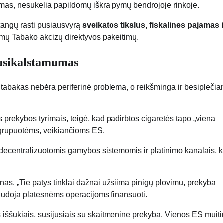
mas, nesukelia papildomų iškraipymų bendrojoje rinkoje.
tangų rasti pusiausvyrą
sveikatos tikslus, fiskalines pajamas i
omų Tabako akcizų direktyvos pakeitimų.
nusikalstamumas
 tabakas nebėra periferinė problema, o reikšminga ir besiplečian
prekybos tyrimais, teigė, kad padirbtos cigaretės tapo „viena
s grupuotėms, veikiančioms ES.
decentralizuotomis gamybos sistemomis ir platinimo kanalais, k
nas. „Tie patys tinklai dažnai užsiima pinigų plovimu, prekyba
 naudoja platesnėms operacijoms finansuoti.
is iššūkiais, susijusiais su skaitmenine prekyba. Vienos ES muit