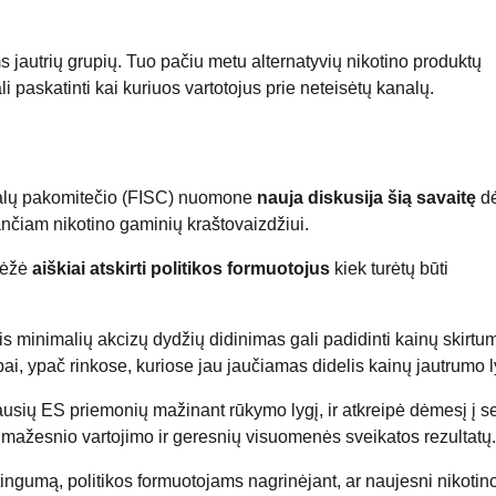
ms jautrių grupių. Tuo pačiu metu alternatyvių nikotino produktų
li paskatinti kai kuriuos vartotojus prie neteisėtų kanalų.
kalų pakomitečio (FISC) nuomone
nauja diskusija šią savaitę
d
ančiam nikotino gaminių kraštovaizdžiui.
rėžė
aiškiai atskirti politikos formuotojus
kiek turėtų būti
is minimalių akcizų dydžių didinimas gali padidinti kainų skirtu
bai, ypač rinkose, kuriose jau jaučiamas didelis kainų jautrumo l
usių ES priemonių mažinant rūkymo lygį, ir atkreipė dėmesį į s
ie mažesnio vartojimo ir geresnių visuomenės sveikatos rezultatų.
ingumą, politikos formuotojams nagrinėjant, ar naujesni nikotin