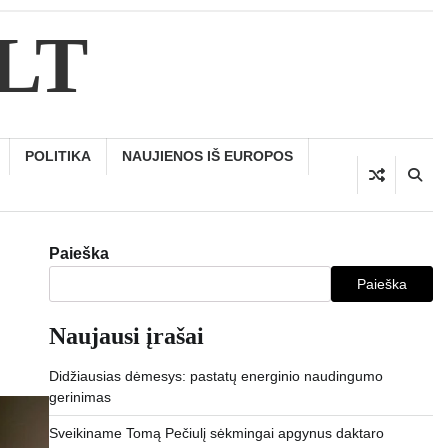
.LT
POLITIKA
NAUJIENOS IŠ EUROPOS
Paieška
Paieška
Naujausi įrašai
Didžiausias dėmesys: pastatų energinio naudingumo
gerinimas
Sveikiname Tomą Pečiulį sėkmingai apgynus daktaro