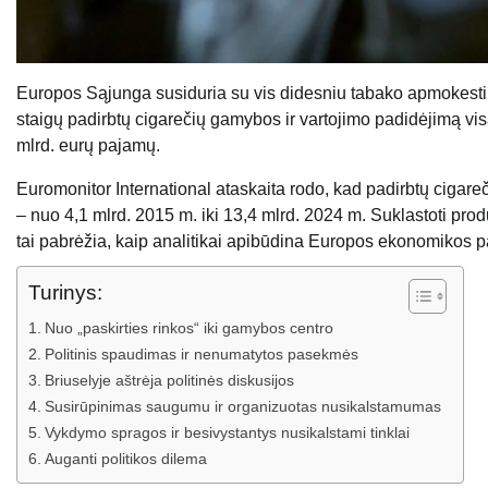
Europos Sąjunga susiduria su vis didesniu tabako apmokestini
staigų padirbtų cigarečių gamybos ir vartojimo padidėjimą vi
mlrd. eurų pajamų.
Euromonitor International ataskaita rodo, kad padirbtų cigare
– nuo ​​4,1 mlrd. 2015 m. iki 13,4 mlrd. 2024 m. Suklastoti pr
tai pabrėžia, kaip analitikai apibūdina Europos ekonomikos p
Turinys:
Nuo „paskirties rinkos“ iki gamybos centro
Politinis spaudimas ir nenumatytos pasekmės
Briuselyje aštrėja politinės diskusijos
Susirūpinimas saugumu ir organizuotas nusikalstamumas
Vykdymo spragos ir besivystantys nusikalstami tinklai
Auganti politikos dilema