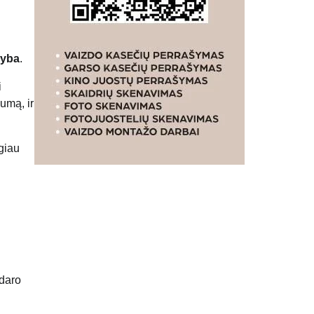
myba
.
i
umą, ir
giau
udaro