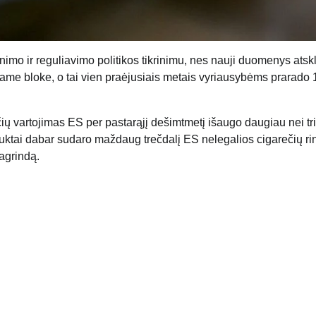
mo ir reguliavimo politikos tikrinimu, nes nauji duomenys atsk
same bloke, o tai vien praėjusiais metais vyriausybėms prarado 
čių vartojimas ES per pastarąjį dešimtmetį išaugo daugiau nei tr
oduktai dabar sudaro maždaug trečdalį ES nelegalios cigarečių ri
agrindą.