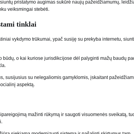
ų siuntų pristatymo augimas sukūrė naujų pažeidžiamumų, leidži
nku veiksmingai stebėti.
tami tinklai
iniai vykdymo trūkumai, ypač susiję su prekyba internetu, siun
o būdų, o kai kuriose jurisdikcijose dėl palyginti mažų baudų pa
la.
jus, susijusius su nelegaliomis gamyklomis, įskaitant pažeidžia
ocialinį aspektą.
įsipareigojimą mažinti rūkymą ir saugoti visuomenės sveikatą, tu
i.
ūra siekiama modernizuoti sistemą ir pašalinti skirtumus tarp