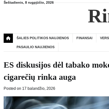
Skip
Šeštadienis, 8 rugpjūčio, 2026
Ri
to
content
ŠALIES POLITIKOS NAUJIENOS
FINANSAI
VER
PASAULIO NAUJIENOS
ES diskusijos dėl tabako moke
cigarečių rinka auga
Posted on
17 balandžio, 2026