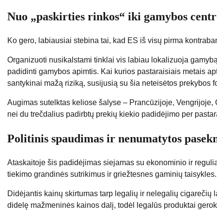
Nuo „paskirties rinkos“ iki gamybos cent
Ko gero, labiausiai stebina tai, kad ES iš visų pirma kontrab
Organizuoti nusikalstami tinklai vis labiau lokalizuoja gamyb
padidinti gamybos apimtis. Kai kurios pastaraisiais metais ap
santykinai mažą riziką, susijusią su šia neteisėtos prekybos 
Augimas sutelktas keliose šalyse – Prancūzijoje, Vengrijoje,
nei du trečdalius padirbtų prekių kiekio padidėjimo per pastar
Politinis spaudimas ir nenumatytos pasek
Ataskaitoje šis padidėjimas siejamas su ekonominio ir reguliav
tiekimo grandinės sutrikimus ir griežtesnes gaminių taisykles.
Didėjantis kainų skirtumas tarp legalių ir nelegalių cigareči
didelę mažmeninės kainos dalį, todėl legalūs produktai gerok