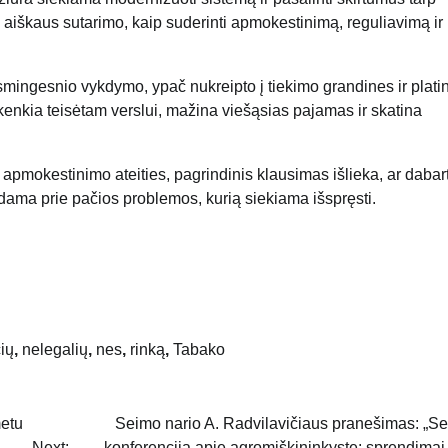
a aiškaus sutarimo, kaip suderinti apmokestinimą, reguliavimą ir
smingesnio vykdymo, ypač nukreipto į tiekimo grandines ir plati
uri kenkia teisėtam verslui, mažina viešąsias pajamas ir skatina
apmokestinimo ateities, pagrindinis klausimas išlieka, ar dabart
dama prie pačios problemos, kurią siekiama išspręsti.
ių
,
nelegalių
,
nes
,
rinką
,
Tabako
metu
Seimo nario A. Radvilavičiaus pranešimas: „S
Next:
konferencija apie agromiškininkystę: sprendimai 