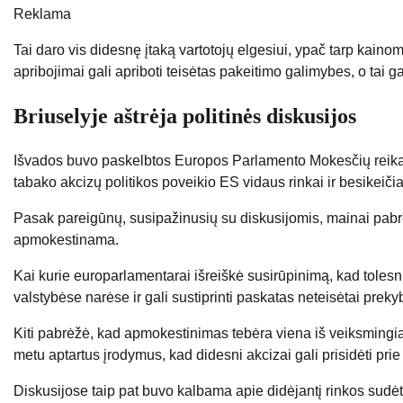
Reklama
Tai daro vis didesnę įtaką vartotojų elgesiui, ypač tarp kaino
apribojimai gali apriboti teisėtas pakeitimo galimybes, o tai ga
Briuselyje aštrėja politinės diskusijos
Išvados buvo paskelbtos Europos Parlamento Mokesčių rei
tabako akcizų politikos poveikio ES vidaus rinkai ir besikeiči
Pasak pareigūnų, susipažinusių su diskusijomis, mainai pab
apmokestinama.
Kai kurie europarlamentarai išreiškė susirūpinimą, kad tolesn
valstybėse narėse ir gali sustiprinti paskatas neteisėtai preky
Kiti pabrėžė, kad apmokestinimas tebėra viena iš veiksmingia
metu aptartus įrodymus, kad didesni akcizai gali prisidėti pr
Diskusijose taip pat buvo kalbama apie didėjantį rinkos sudėt