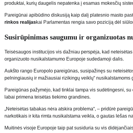
produktai, kurių daugelis nepatenka į esamas mokesčių siste
Pareigūnai apibūdino diskusiją kaip dalį platesnio masto pas
rinkos realijas
kai Parlamentas rengia savo poziciją dėl siūl
Susirūpinimas saugumu ir organizuotas 
Teisėsaugos institucijos vis dažniau perspėja, kad neteisėtas
organizuoto nusikalstamumo Europoje sudedamoji dalis.
Aukšto rango Europolo pareigūnas, susipažinęs su neteisėtos 
pelningiausių ir mažiausiai rizikingų veiklų“ nusikalstamom
Pareigūnas pažymėjo, kad tinklai tampa vis sudėtingesni, su 
labai primena teisėtas tiekimo grandines.
„Neteisėtas tabakas nėra atskira problema“, – pridūrė pareigū
narkotikais ir kita rimta nusikalstama veikla, o gautas lėšas
Muitinės visoje Europoje taip pat susiduria su vis didėjančia