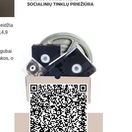
leidžia
14,9
igubai
nkos, o