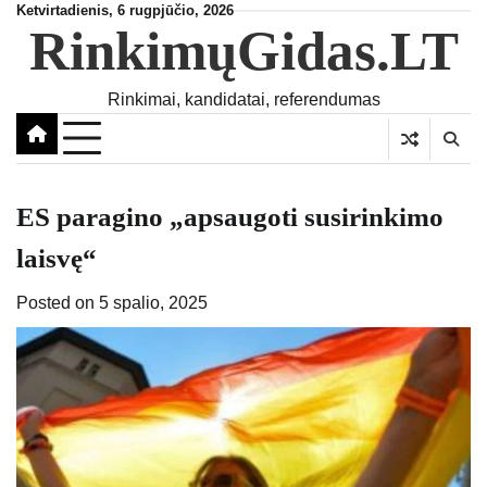
Skip
Ketvirtadienis, 6 rugpjūčio, 2026
RinkimųGidas.LT
to
content
Rinkimai, kandidatai, referendumas
ES paragino „apsaugoti susirinkimo
laisvę“
Posted on
5 spalio, 2025