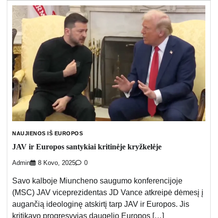
NAUJIENOS IŠ EUROPOS
JAV ir Europos santykiai kritinėje kryžkelėje
Admin
8 Kovo, 2025
0
Savo kalboje Miuncheno saugumo konferencijoje
(MSC) JAV viceprezidentas JD Vance atkreipė dėmesį į
augančią ideologinę atskirtį tarp JAV ir Europos. Jis
kritikavo progresyvias daugelio Europos […]