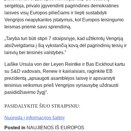
sergėtoja, privalo įgyvendinti pagrindines demokratines
laisves visų Europos piliečiams ir liepti sustabdyti
Vengrijos neapykantos įstatymus, kol Europos teisingumo
teismas priėmė savo sprendimą.
„Taryba turi būti stipri 7 straipsnyje, kad užtikrintų Vengriją
atsižvelgdama į šią vykstančią kovą dėl pagrindinių teisių ir
laisvių bei teisinės valstybės.”
Laiške Ursula von der Leyen Reintke ir Bas Eickhout kartu
su S&D vadovais, Renew ir kairiaisiais, raginkite EB
prezidentą „apsaugoti asamblėjos laisvę ir apsvarstyti
teisinius veiksmus prieš Vengrijos vyriausybę uždrausti
pasididžiavimo žygį“.
PASIDALYKITE ŠIUO STRAIPSNIU:
Nuoroda į informacijos šaltinį
Posted in
NAUJIENOS IŠ EUROPOS