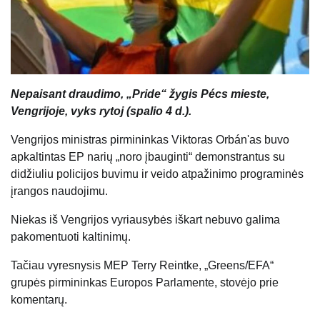
Nepaisant draudimo, „Pride“ žygis Pécs mieste,
Vengrijoje, vyks rytoj (spalio 4 d.).
Vengrijos ministras pirmininkas Viktoras Orbán'as buvo
apkaltintas EP narių „noro įbauginti“ demonstrantus su
didžiuliu policijos buvimu ir veido atpažinimo programinės
įrangos naudojimu.
Niekas iš Vengrijos vyriausybės iškart nebuvo galima
pakomentuoti kaltinimų.
Tačiau vyresnysis MEP Terry Reintke, „Greens/EFA“
grupės pirmininkas Europos Parlamente, stovėjo prie
komentarų.