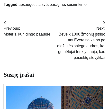
Tagged
apsaugoti
,
laisvė
,
paragino
,
susirinkimo
Navigacija
Previous:
Next:
tarp
Moteris, kuri dingo paauglė
Beveik 1000 žmonių įstrigo
ant Everesto kalno po
įrašų
didžiulės sniego audros, kai
gelbėtojai lenktyniauja, kad
pasiektų stovyklas
Susiję įrašai