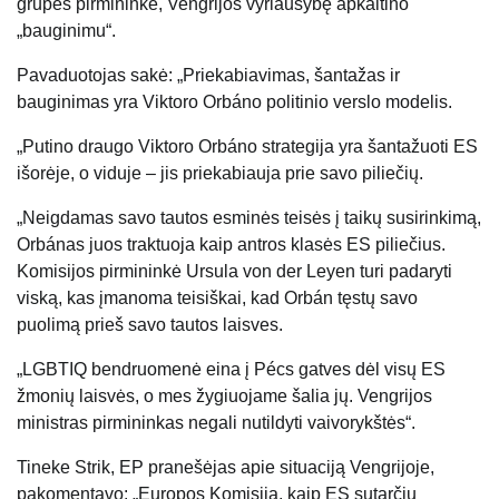
grupės pirmininkė, Vengrijos vyriausybę apkaltino
„bauginimu“.
Pavaduotojas sakė: „Priekabiavimas, šantažas ir
bauginimas yra Viktoro Orbáno politinio verslo modelis.
„Putino draugo Viktoro Orbáno strategija yra šantažuoti ES
išorėje, o viduje – jis priekabiauja prie savo piliečių.
„Neigdamas savo tautos esminės teisės į taikų susirinkimą,
Orbánas juos traktuoja kaip antros klasės ES piliečius.
Komisijos pirmininkė Ursula von der Leyen turi padaryti
viską, kas įmanoma teisiškai, kad Orbán tęstų savo
puolimą prieš savo tautos laisves.
„LGBTIQ bendruomenė eina į Pécs gatves dėl visų ES
žmonių laisvės, o mes žygiuojame šalia jų. Vengrijos
ministras pirmininkas negali nutildyti vaivorykštės“.
Tineke Strik, EP pranešėjas apie situaciją Vengrijoje,
pakomentavo: „Europos Komisija, kaip ES sutarčių