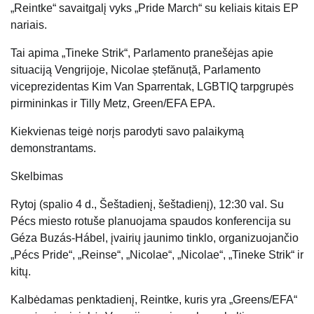
„Reintke“ savaitgalį vyks „Pride March“ su keliais kitais EP
nariais.
Tai apima „Tineke Strik“, Parlamento pranešėjas apie
situaciją Vengrijoje, Nicolae ștefănuță, Parlamento
viceprezidentas Kim Van Sparrentak, LGBTIQ tarpgrupės
pirmininkas ir Tilly Metz, Green/EFA EPA.
Kiekvienas teigė norįs parodyti savo palaikymą
demonstrantams.
Skelbimas
Rytoj (spalio 4 d., Šeštadienį, šeštadienį), 12:30 val. Su
Pécs miesto rotuše planuojama spaudos konferencija su
Géza Buzás-Hábel, įvairių jaunimo tinklo, organizuojančio
„Pécs Pride“, „Reinse“, „Nicolae“, „Nicolae“, „Tineke Strik“ ir
kitų.
Kalbėdamas penktadienį, Reintke, kuris yra „Greens/EFA“