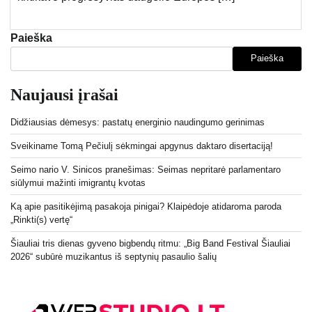
Paieška
Paieška
Naujausi įrašai
Didžiausias dėmesys: pastatų energinio naudingumo gerinimas
Sveikiname Tomą Pečiulį sėkmingai apgynus daktaro disertaciją!
Seimo nario V. Sinicos pranešimas: Seimas nepritarė parlamentaro
siūlymui mažinti imigrantų kvotas
Ką apie pasitikėjimą pasakoja pinigai? Klaipėdoje atidaroma paroda
„Rinkti(s) vertę“
Šiauliai tris dienas gyveno bigbendų ritmu: „Big Band Festival Šiauliai
2026“ subūrė muzikantus iš septynių pasaulio šalių